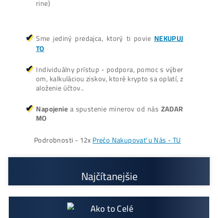
Prečo My?
možný Osobný Odber a
Platba na Mieste
Najväčší 🇸🇰🇨🇿 SK-CZ výrobca GPU / HDD ri
gov a predajca ASIC minerov - najväčší výber
Na trhu už od
@2015
Garancia
NAJNIŽŠEJ CENY
v celej 🇪🇺 EU
Možnosť
HOUSINGU
(ušetríś tisíce eur na elekt
rine)