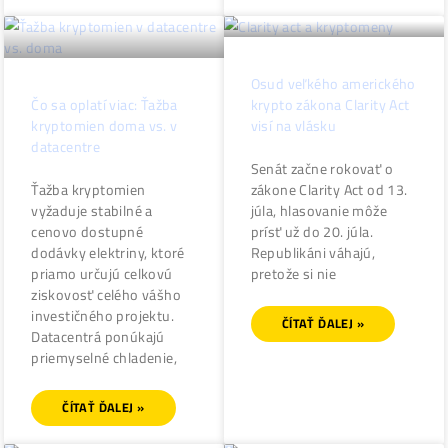
spoločnosť v súčasnosti
spúšťa pre investorov
funguje so stratou kvôli
nové ťažobné kontrakt
nízkym cenám. Pokles
Cloud mining má
ziskovosti odráža
ČÍTAŤ ĎALEJ »
ČÍTAŤ ĎALEJ »
Osud veľkého americk
Čo sa oplatí viac: Ťažba
krypto zákona Clarity A
kryptomien doma vs. v
visí na vlásku
datacentre
Senát začne rokovať o
Ťažba kryptomien
zákone Clarity Act od 1
vyžaduje stabilné a
júla, hlasovanie môže
cenovo dostupné
prísť už do 20. júla.