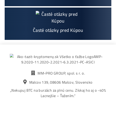
Ako to Celé Funguje?
Ako vybrať správny Miner na ťažbu?
Ktoré nekupovať a ktorý sa oplatí
najviac?