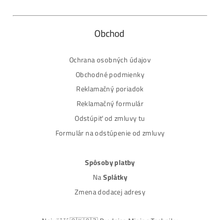
Masívny 6-8x Rast Krypta Začína?
Časté otázky pred Kúpou
MM-PRO GROUP, spol. s r. o.
Malcov 139, 08606 Malcov, Slovensko
„Nekupuj BTC na burzách za plnú cenu. Získaj ho aj o -4