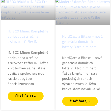
dodávky elektriny, ktoré
Republikáni váhajú,
priamo určujú celkovú
pretože si nie
ziskovosť celého vášho
investičného projektu.
ČÍTAŤ ĎALEJ »
Datacentrá ponúkajú
priemyselné chladenie,
ČÍTAŤ ĎALEJ »
INIBOX Miner: Kompletný
sprievodca a reálna
NerdQaxe a Bitaxe – n
ziskovosť ťažby INI
generácia domácich
lottery Bitcoin minerov