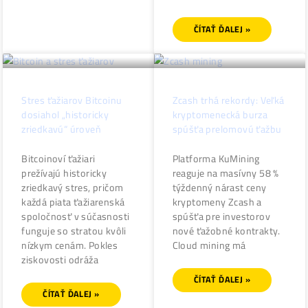
objem mincí
potreby umelej
inteligencie. Spoločnos
American Bitcoin Corp.
ČÍTAŤ ĎALEJ »
odmietla zmenu
zamerania, čo
ČÍTAŤ ĎALEJ »
Stres ťažiarov Bitcoinu
Zcash trhá rekordy: Ve
dosiahol „historicky
kryptomenecká burza
zriedkavú“ úroveň
spúšťa prelomovú ťaž
Bitcoinoví ťažiari
Platforma KuMining
prežívajú historicky
reaguje na masívny 58
zriedkavý stres, pričom
týždenný nárast ceny
každá piata ťažiarenská
kryptomeny Zcash a