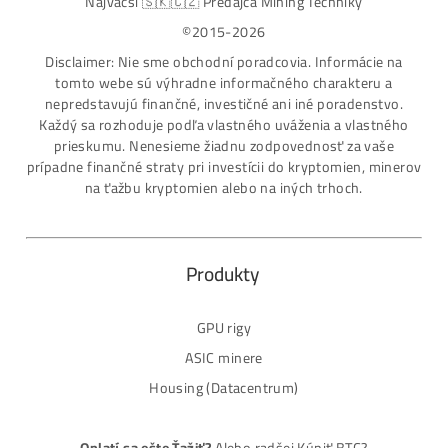
Lacnejšie – Ťažením.“
Obchod
Ochrana osobných údajov
Obchodné podmienky
Reklamačný poriadok
Reklamačný formulár
Odstúpiť od zmluvy tu
Formulár na odstúpenie od zmluvy