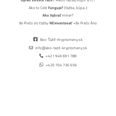
Spôsoby platby
Na
Splátky
Zmena dodacej adresy
Najväčší 🇸🇰🇨🇿 Predajca Mining Techniky
©2015-2026
Disclaimer: Nie sme obchodní poradcovia. Informácie n
tomto webe sú výhradne informačného charakteru a
nepredstavujú finančné, investičné ani iné poradenstvo
Každý sa rozhoduje podľa vlastného uváženia a vlastné
prieskumu. Nenesieme žiadnu zodpovednosť za vaše
prípadne finančné straty pri investícii do kryptomien, min
na ťažbu kryptomien alebo na iných trhoch.