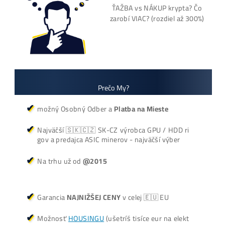
Košík
Oplatí sa Ťažiť?
ŤAŽBA vs NÁKUP krypta? Č
zarobí VIAC? (rozdiel až 300