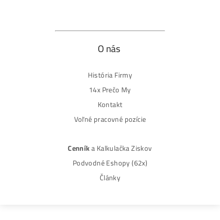
Produkty
GPU rigy
ASIC minere
Housing
(Datacentrum)
Oplatí sa ešte Ťažiť?
Alebo radšej Kúpiť BTC?
Ako
to Celé
Funguje?
(ťažba, kúpa..)
Ako Vybrať
miner?
8x Prečo do ťažby
NEinvestovať
+8x Prečo Áno
Ako-Ťažiť-Kryptomeny.sk
info@ako-tazit-kryptomeny.sk