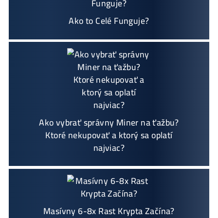
Sme jediný predajca, ktorý ti povie
NEKUPUJ
TO
Individuálny prístup - podpora, pomoc s výber
om, kalkuláciou ziskov, ktoré krypto sa oplatí, z
aloženie účtov..
Napojenie
a spustenie minerov od nás
ZADAR
MO
Podrobnosti - 12x
Prečo Nakupovať u Nás - TU
Najčítanejšie