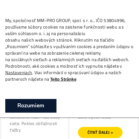
My, spoločnosť MM-PRO GROUP, spol. s r. o., IČO 53804996
Značka: kryptomeny
používame súbory cookies na zaistenie funkčnosti webu a 
vaším súhlasom o. i. aj na personalizáciu
obsahu našich webových stránok. Kliknutím na tlačidlo
„Rozumiem“ súhlasíte s využívaním cookies a predaním úda
správaní na webe na zobrazenie cielenej reklamy
Éra AI mení pravidlá hry:
Bitcoinoví ťažiari sa
na sociálnych sieťach a reklamných sieťach na ďalších webo
Prežije Bitcoin najväčší
dočkali výraznej úľavy:
Podrobnosti, aké cookies a možnosť ich vypnutia nájdete v
útek ťažiarov v histórii?
Náročnosť v sieti padá
Nastaveniach
. Viac informácií o spracúvaní údajov a našich
partneroch nájdete na
Tejto Stránke
Ťažiari Bitcoinu čelia
Bitcoin upravil obťažn
silnému finančnému
ťažby smerom nadol o
tlaku, čo dokazuje
%, čo priamo reaguje n
klesajúci indikátor Puell
spomalenie priemerné
Rozumiem
Multiple a pokles
času tvorby blokov v
celkového hash rate celej
sieti. Výkon siete
siete. Pokles obťažnosti