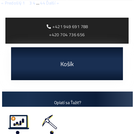
INIBOX Miner: Kompletný
sprievodca a reálna
NerdQaxe a Bitaxe – n
ziskovosť ťažby INI Ťažba
generácia domácich
kryptomien sa neustále
lottery Bitcoin minerov
vyvíja a spoločne s ňou
Ťažba kryptomien sa v
rastie dopyt po
posledných rokoch
špecializovanom
výrazne zmenila. Kým
kedysi dominovali veľk
ČÍTAŤ ĎALEJ »
ČÍTAŤ ĎALEJ »
« Predošlý
1
2
3
4
…
44
Ďalší »
+421 949 691 788
+420 704 736 656