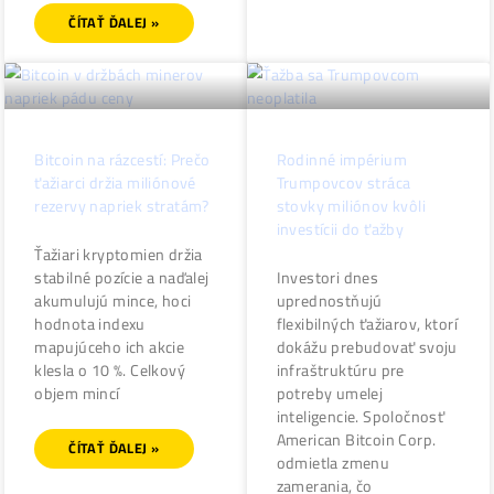
ťažby
ČÍTAŤ ĎALEJ »
ČÍTAŤ ĎALEJ »
Bitcoin na rázcestí: Prečo
Rodinné impérium
ťažiarci držia miliónové
Trumpovcov stráca
rezervy napriek stratám?
stovky miliónov kvôli
investícii do ťažby
Ťažiari kryptomien držia
stabilné pozície a naďalej
Investori dnes
akumulujú mince, hoci
uprednostňujú
hodnota indexu
flexibilných ťažiarov, kt
mapujúceho ich akcie
dokážu prebudovať sv
klesla o 10 %. Celkový
infraštruktúru pre