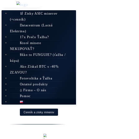
🛒 Zisky ASIC minerov
(+cenník)
Datacentrum (Lacná
Elektrina)
17x Prečo Ťažba?
Ktoré minere
NEKUPOVAŤ?
❗Ako to FUNGUJE? (ťažba /
kúpa)
Ako Získaš BTC s -40%
ZĽAVOU?
Fotovoltika a Ťažba
Ostatné produkty
⌂ Firma – O nás