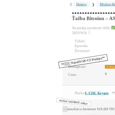
Text
An