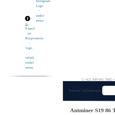
Pomoc
Cenník a zisky minerov