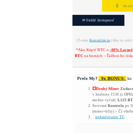
Ť
Na
28
Dost