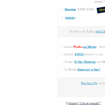
*miner 
**Nič
N