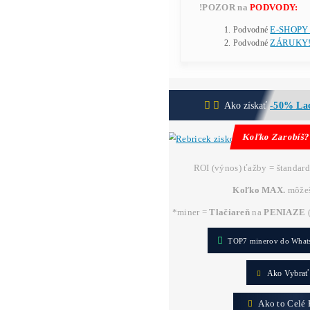
Cena
množs
-
✉ S