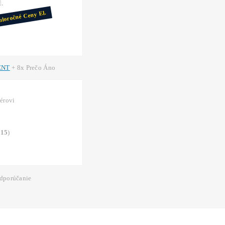
=
Tlačiareň
na
PENIAZE
(robot, ktorý ti pracuje 24
TOP7 minerov do WhatsAppu (2x /týždeň)
Ako Vybrať Miner?
Ako to Celé Funguje?
*Voľné pracovné
Pozície*
einštaluješ
–
Spustenie
za 3 minúty –
1 účet
na