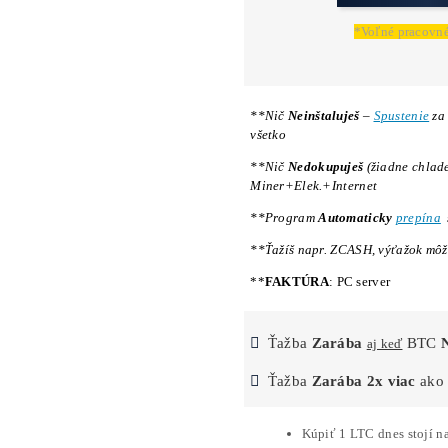
15-mi
*Ako 
BTC
na
Preč