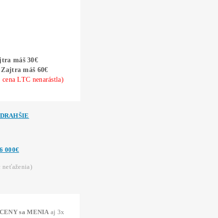
!POZOR na
PODVODY:
E-SHOPY (70x)
Podvodné
ZÁRUKY!
Podvodné
Ako získať
-50% Lacnejšiu Elektrinu?
Koľko Zarobíš? Zisky TU
I (výnos) ťažby = štandardne 50% –
200% ročne
Koľko MAX.
môžeš
STRATIŤ?