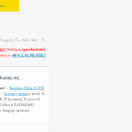
Domov
❯
Mining Hardware
❯
ASIC mi
ažba Bitcoinu – ASIC Antminer S19
 predaj zariadenie ASIC
Antminer S19 na ťažbu 
29 W/h.
.
Výkon:
86 TH/s
Spotreba
2829 W/
Životnosť:
upnosť:
Krátkodobo nedostupné