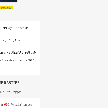
n
Konzultácia
(Ako to celé Funguje, Čo, Kde, Ako…
Kúpiť BTC o
-40% Lacnejšie?
Nekupuj
(predražen
 burzách – Ťažbou ho získaš aj o
-40% LACNEJŠI
o My?
9x BONUS:
ku Každej obj.:
💥Druhý Miner
Zadarmo!
–
Nerdaxe Ultra 0,5T
v hodnote 153€ (s DPH) – (
Lottery miner
), ktorý 
možno vyťaží
3,125 BTC ?!
(a zmení Ti život?)
Servisná
Kontrola
po 30 dňoch ZADARMO
(miner+účty) – Či všetko funguje správne.
..
pokračovanie TU