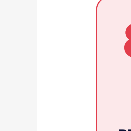
?)
é)
E?
H
Ti