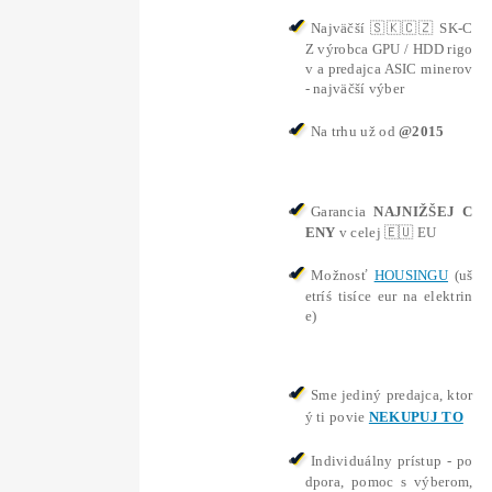
nere
❯
Antminer S19 86 TH/s (Bitcoin miner) – 
 (86 TH/s)
kryptomeny Bitcoin od výrobcu Bitmain s výkonom 
h