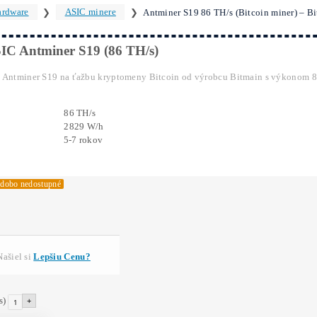
info@ako
ové vyhľadávanie
tminer S19 86 TH/s (Bitcoin m