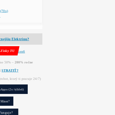
0
:
Platba
€, CZK, Krypto
*
Našiel si
Lepšiu Cenu?
tvo Antminer S19 (86 TH/s)
+
Do košíka
trážiť dostupnosť