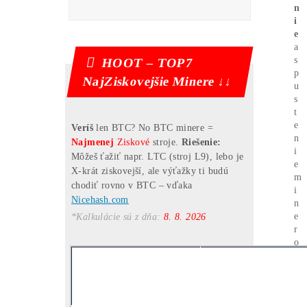
Name
Pošlite mi Kalkuláciu
Mám otázky k Ťažbe –
Ozvite sa mi na T.č.:
Email