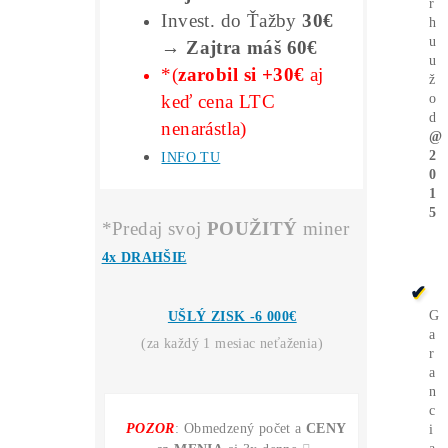
Ťažba
Zarába
BTC
aj keď
NERASTIE
?
Ťažba
Zarába 2x viac
ako
Nákup krypta?
Kúpiť 1 LTC dnes stojí napr
60€
. Vyťažiť len cca
30€
.
INFO TU
Miner+Elektr
= 30€ /deň
Vyťažíš ale
= 60€ /deň
Kúpa LTC za
30€ →
Zajtra máš 30€