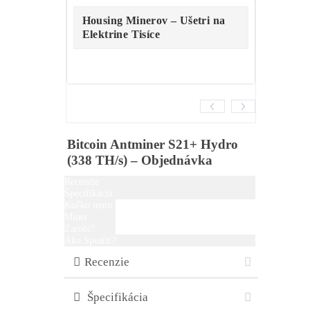
ZÁVER:
LTC stroje = dlhodobo
historicky vždy TOP1 alebo TOP2
najpredávanejšie minere na trhu
Pred Kúpou Odporúčame:
Ako nakúpiť Krypto už od 1€?
Kam Uložiť? Akým Chybám sa
Vyhnúť?