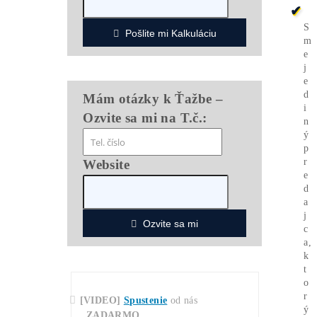
*
Doprava
30€
ZADARMO
(nad 500€)
*
Napojenie
od
nás
ZADARMO
*Cena ASIC minera je vrátane napájacieho
zdroja
*GARANCIA
Najnižšej Ceny
v celej EU –
vďaka obrovským objemom odoberaných
kusov.