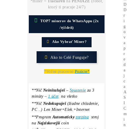
Ako získať
-50%
Lacnejšiu Elektrinu?
Koľko Zarobíš?
Zisky TU
ROI (výnos) ťažby = štandardne 50% –
200% ročne
Koľko MAX.
môžeš
STRATIŤ?
*miner =
Tlačiareň
na
PENIAZE
(robot,
ktorý ti pracuje 24/7)
TOP7 minerov do WhatsAppu (2x
/týždeň)