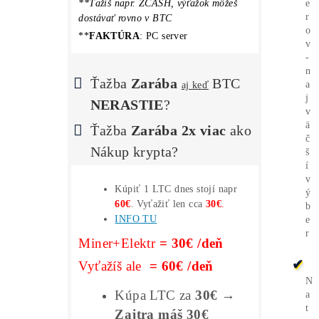
Ako Vybrať Miner?
Ako to Celé Funguje?
*Voľné pracovné
Pozície*
**Nič
Neinštaluješ
–
Spustenie
za 3
minúty –
1 účet
na všetko
**Nič
Nedokupuješ
(žiadne chladenie,
PC ..) Len Miner+Elek.+Internet
**Program
Automaticky
prepína
stroj
na
Najziskovejší
coin
**Ťažíš napr. ZCASH, výťažok môžeš
dostávať rovno v BTC
**
FAKTÚRA
: PC server