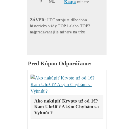
..
45%
….ostatné
..
35
%
….
LTC/DOGE
minere
..
20%
….
BTC
minere
..
0%
……
Tari
minere
..
0%
……
ALEO
minere
Za posledných
9 MESIACOV
:
(10/2025-06/2026)
…
47%
….ostatné
…
31%
..
LTC/DOGE
minere
…
13%
..
BTC
minere
…
3%
…
ALEO
minere
…
6%
….
Tari
minere
Za posledných
12 MESIACOV
:
(06/2025-06/2026)
…
38%
… ostatné