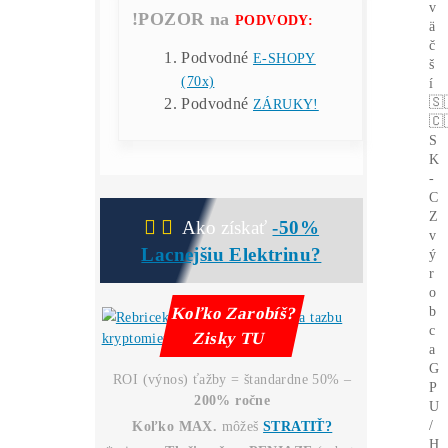
hodnote 153€ (s DPH) –
(
Lottery miner
), ktorý Ti
možno vyťaží
3,125 BTC ?!
(a zmení Ti život?) (*platí pri
obj. nad 999€ bez dph).
Servisná
Kontrola
po 30
dňoch ZADARMO
(miner+účty) – Či všetko
funguje správne.
..
pokračovanie TU
!POZOR na
PODVODY:
Podvodné
E-SHOPY
(70x)
Podvodné
ZÁRUKY!