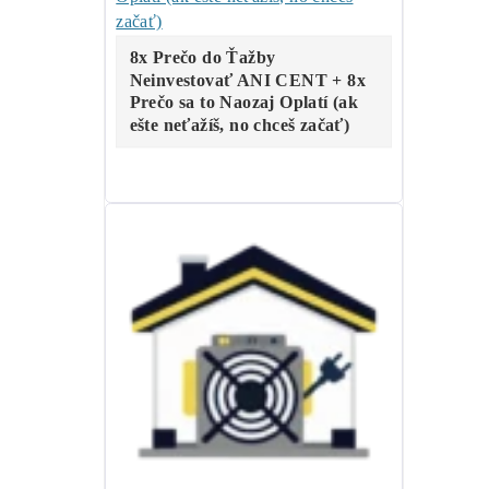
..
6%
….. ostatné
..
0%
…..
ALEO
minere
Za
ROK 2024
:
..
46%
…
Kaspa
minere
..
29%
…
LTC/DOGE
minere
..
17%
… ostatné
..
8%
……
BTC
minere
..
0%
…..
ALEO
minere
Za
ROK 2025
:
..
36%
…
LTC/DOGE
minere
..
34%
….
ALEO
minere
..
25%
… ostatné
..
5%
… ..
BTC
minere
..
0%
…..
Kaspa
minere