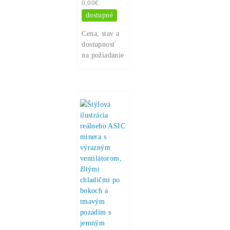
Špecifikácia
Koľko tento
Miner
Zarobí?
Ako Spustiť?
Recenzie
Špecifikácia
Koľko tento Miner Zarobí?
Ako Spustiť?
Otázky?