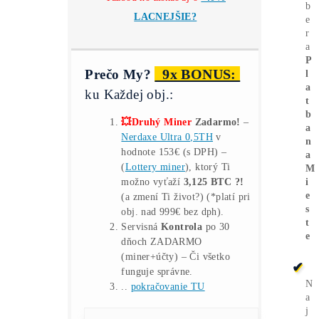
✉ Strážiť dostupnosť
15-min
Konzultácia
(Ako to celé Funguje,
Čo, Kde, Ako…?)
*Ako Kúpiť BTC o
-40% Lacnejšie?
Nekupuj
(predražené) BTC
na burzách –
Ťažbou ho získaš aj o
-40%
LACNEJŠIE?
9x BONUS:
Prečo My?
ku Každej obj.:
💥Druhý Miner
Zadarmo!
–
Nerdaxe Ultra 0,5TH
v