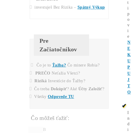
Koľko tento Miner
Zarobí? (pošleme ti na
Email)
Message
Pošlite mi Kalkuláciu
Mám otázky k Ťažbe –
Ozvite sa mi na T.č.: