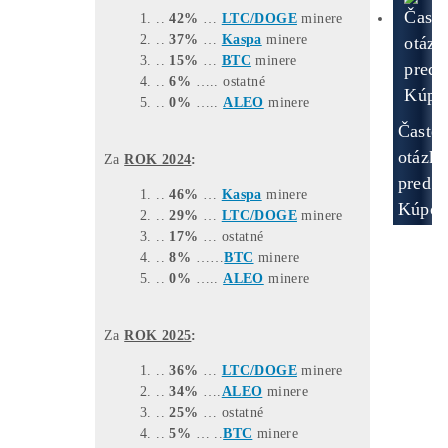
+420704736656
TOP –
NajPredávanejšie
minere
Štatistiky predaných strojov
(čo ľudia
kupujú):
*dátum aktualizácie týchto štatistík:
0
9.07.2026
Za posledné
3 MESIACE
:
(04,05,06/26)