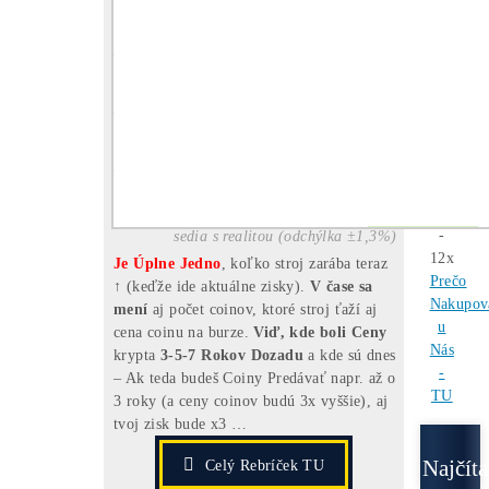
Ozvite sa mi
[VIDEO]
Spustenie
od nás
ZADARMO
investuješ Bez Rizika –
Spätný Výkup
Pre
Začiatočníkov
Čo je to
Ťažba?
Čo minere Robia?