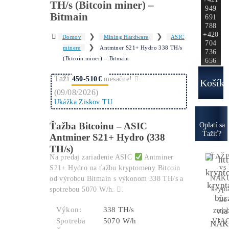
Ako to
Funguje?
Oplatí sa
Ťažba?
Zisky
Antminer S21+ Hydro 338
TH/s (Bitcoin miner) –
Bitmain
❯
❯
Domov
Mining Hardware
ASIC
❯
minere
Antminer S21+ Hydro 338 TH/s
(Bitcoin miner) – Bitmain
Ťaží
450-510 kg
€
mesačne!
.
(09/08/2026)
Ukážka Ziskov TU
Ťažba Bitcoinu – ASIC
O
Antminer S21+ Hydro (338
TH/s)