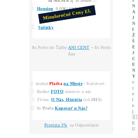
Invest. do Ťažby
30€
→ Zajtra máš 60€
*(
zarobil si +30€
aj
keď cena LTC
nenarástla)
INFO TU
*Predaj svoj
POUŽITÝ
miner
4x DRAHŠIE
UŠLÝ ZISK -6 000€
(za každý 1 mesiac neťaženia)