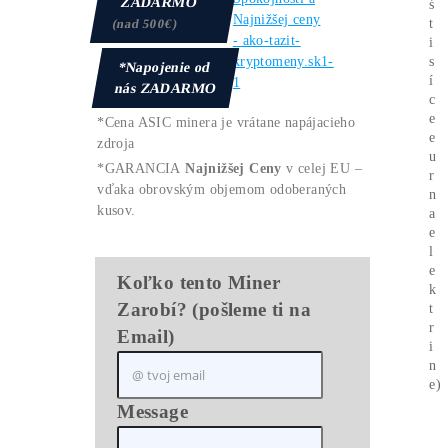
Provízia 3%
za Odporúčanie
Otázky? Chceš poradiť?