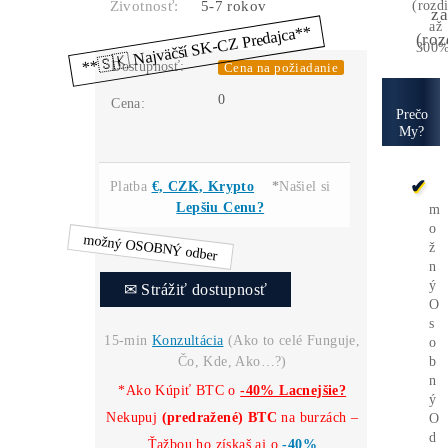
Na predaj zariadenie ASIC
Antminer
S21+ Hydro na ťažbu kryptomeny Bitcoin
od výrobcu Bitmain s výkonom 338 TH/s a
spotrebou 5070 W/h.
.
Výkon:
338 TH/s
Spotreba
5070 W/h
Životnosť:
Dostupnosť:
Cena na požiadanie
0
Cena:
Platba
€, CZK, Krypto
*
Našiel si
Lepšiu Cenu?