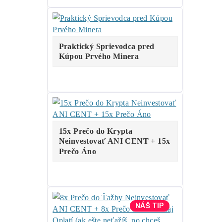
…
34%
…
LTC/DOGE
minere
…
13%
…
BTC
minere
…
9%
…..
ALEO
minere
…
6%
…..
Tari
minere
Za
ROK 2022
:
..
43%
…
BTC
minere
..
33%
…
LTC/DOGE
minere
..
20%
… ostatné
..
4%
…..
Kaspa
minere
..
0%
…..
ALEO
minere
Za
ROK 2023
:
..
42%
…
LTC/DOGE
minere
..
37%
…
Kaspa
minere
..
15%
…
BTC
minere