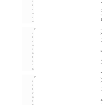
Website
Ozvite sa mi
[VIDEO]
Spustenie
od nás
ZADARMO
investuješ Bez Rizika –
Spätný Výkup
Pre