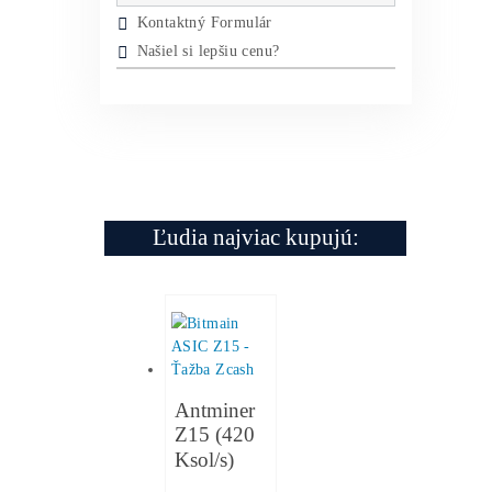
Housing Minerov – Ušetri na
Elektrine Tisíce
Bitcoin Antminer S21+ Hydro
(338 TH/s) – Objednávka
Recenzie