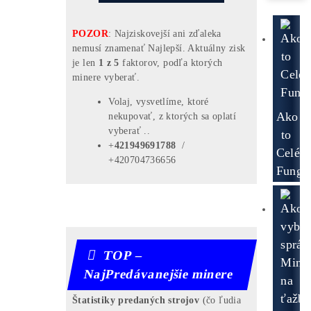
PREČO
Neťažia Všetci?
Riziká
Investície do Ťažby?
Čo treba
Dokúpiť
? Aké
Účty Založiť
?
Všetky
Odpovede TU
HOOT – TOP7
NajZiskovejšie
Minere ↓↓
Veríš
len BTC? No BTC minere =
Najmenej
Ziskové
stroje.
Riešenie:
Môžeš ťažiť napr. LTC (stroj L9), lebo je
X-krát ziskovejší, ale výťažky ti budú
chodiť rovno v BTC – vďaka
Nicehash.com