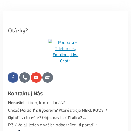
Recenzie
#1-
FB recenzie TU
#2-Recenzie zo
Správ TU
#3-
Google recenzie TU
a dole👇.
PS:
My ako administrátor
Nedokážeme Odstrániť
akúkoľvek recenziu (ani z FB ani z
Googlu) – túto možnosť proste neposkytujú. Preto
Ktokoľvek, Čokoľvek
, kedy o nás napísal (pozitívne aj
negatívne), je to v recenziách
už Navždy.
Hodnotenia – Google:
Nero Arakain
velký pozor pro všechny těžení kryptoměn je podvo
počítače každý měsíc dávají méně a méně
…