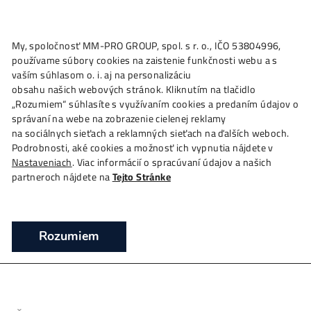
★
My, spoločnosť MM-PRO GROUP, spol. s r. o., IČO 53804996
Ako to
Funguje?
Oplatí sa
Ťažba?
Zisky TU
4,
používame súbory cookies na zaistenie funkčnosti webu a 
Antminer S23 Hyd. 3U 1160 TH/s (Bitcoin
vaším súhlasom o. i. aj na personalizáciu
miner) – Bitmain
obsahu našich webových stránok. Kliknutím na tlačidlo
„Rozumiem“ súhlasíte s využívaním cookies a predaním úda
❯
❯
❯
Domov
Mining Hardware
ASIC minere
Antmine
správaní na webe na zobrazenie cielenej reklamy
Hyd. 3U 1160 TH/s (Bitcoin miner) – Bitmain
na sociálnych sieťach a reklamných sieťach na ďalších webo
Podrobnosti, aké cookies a možnosť ich vypnutia nájdete v
Ťažba Bitcoinu – ASIC Antminer S23 Hyd. 3U (
Nastaveniach
. Viac informácií o spracúvaní údajov a našich
TH/s)
partneroch nájdete na
Tejto Stránke
Rozumiem