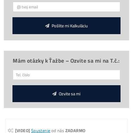
Reálne
FOTO
minerov u nás
Firma:
O Nás, História
(od
2015
)
9x
Prečo
Kupovať u Nás?
Provízia 3%
za Odporúčanie
Otázky? Chceš poradiť?
Koľko tento Miner Zarobí? (pošleme ti na
Email)