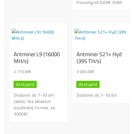
Kontaktuj Nás
Nenašiel
si info, ktoré hľadáš?
Chceš
Poradiť s Výberom?
Ktoré stroje
NEKUPOVAŤ?
Oplatí
sa to ešte? Objednávka /
Platba?
…
Píš / Volaj, jeden z našich odborníkov ti poradí..:
+421949691788 / +420704736656
info@ako-tazit-kryptomeny.sk
Ťažba totiž
NIE JE
pre KAŽDÉHO !
Sú tam
Viaceré Veci
, o ktorých je dobré
Vedieť Radšej
VOPRED
, než za stroje vysolíš Tisíce Eur.
Kontaktný Formulár