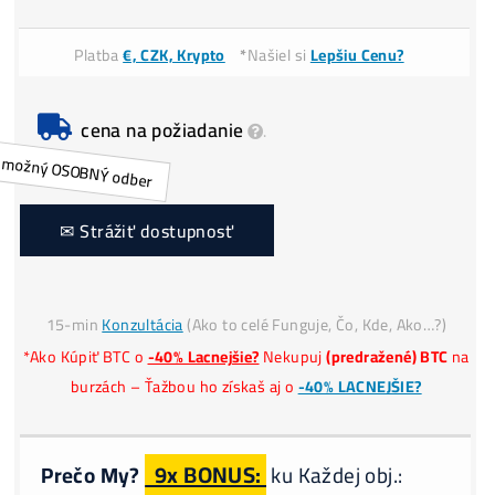
Dostupnosť:
Cena na požiadanie
0
Cena:
Platba
€, CZK, Krypto
*
Našiel si
Lepšiu Cenu?
cena na požiadanie
.
✉ Strážiť dostupnosť
15-min
Konzultácia
(Ako to celé Funguje, Čo, Kde, Ako…?