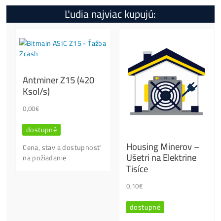
Koľko tento Miner Zarobí?
Ako Spustiť?
Otázky?