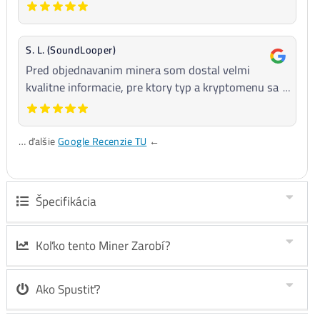
Bitcoin Antminer S23 Hyd. 3U (1160 TH/s) –
Objednávka