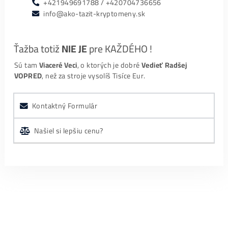
František Žilinec
Podrobná konzultácia chalani sa vyznajú. Objednan
tovar mi bol doručený a plne funkčný. Som
…
S. L. (SoundLooper)
Pred objednavanim minera som dostal velmi
kvalitne informacie, pre ktory typ a kryptomenu sa
… ďalšie
Google Recenzie TU
←
Špecifikácia