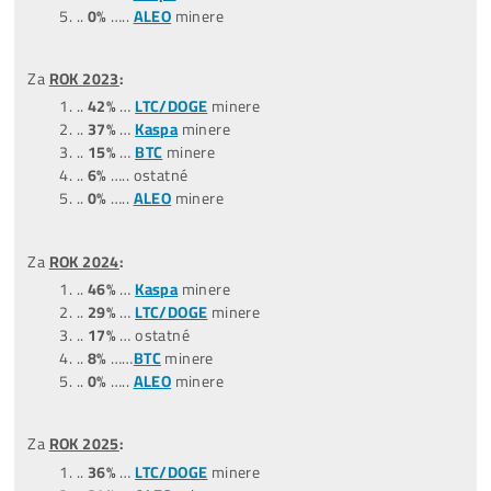
Za posledné
3 MESIACE
:
(04,05,06/26)
..
45%
….ostatné
..
35
%
….
LTC/DOGE
minere
..
20%
….
BTC
minere
..
0%
……
Tari
minere
..
0%
……
ALEO
minere
Za posledných
9 MESIACOV
:
(10/2025-06/2026)
…
47%
….ostatné
…
31%
..
LTC/DOGE
minere
…
13%
..
BTC
minere
…
3%
…
ALEO
minere
…
6%
….
Tari
minere