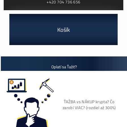
Antminer L9 (16000
Antminer S21+ Hy
MH/s)
(395 TH/s)
2 770,00
€
3 000,00
€
dostupné
dostupné
Dodanie: do 7-10 dní
Dodanie: do 7-10 dní
(alebo 1ks skladom
používaný 14 mes. za
3000€)