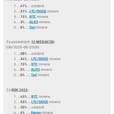
POZOR
: Najziskovejší ani zďaleka nemusí znamenať Najlep
Aktuálny zisk je len
1 z 5
faktorov, podľa ktorých minere
vyberať.
Volaj, vysvetlíme, ktoré nekupovať, z ktorých sa
oplatí vyberať ..
+
421949691788
/ +420704736656
TOP –
NajPredávanejšie
minere
Štatistiky predaných strojov
(čo ľudia kupujú):
*dátum aktualizácie týchto štatistík:
0
9.07.2026