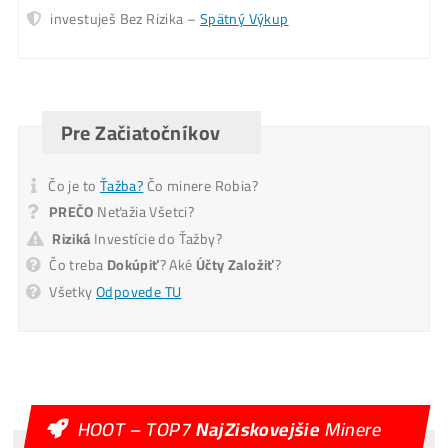
Pošlite mi Kalkuláciu
Alternative:
Mám otázky k Ťažbe – Ozvite sa mi na T.č.
Ozvite sa mi
Alternative: