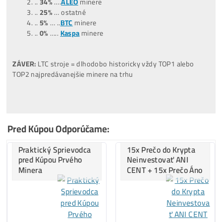
Za posledných
12 MESIACOV
:
(06/2025-06/2026)
…
38%
… ostatné
…
34%
…
LTC/DOGE
minere
…
13%
…
BTC
minere
…
9%
…..
ALEO
minere
…
6%
…..
Tari
minere
Za
ROK 2022
:
..
43%
…
BTC
minere
..
33%
…
LTC/DOGE
minere
..
20%
… ostatné
..
4%
…..
Kaspa
minere
..
0%
…..
ALEO
minere
Za
ROK 2023
:
..
42%
…
LTC/DOGE
minere