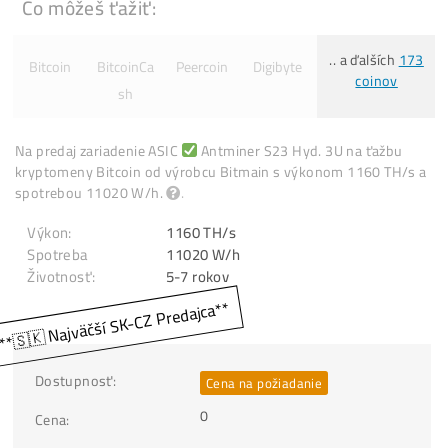
Čo môžeš ťažiť:
.. a ďalších
Bitcoin
BitcoinCa
Peercoin
Digibyte
coinov
sh
Na predaj zariadenie ASIC
Antminer S23 Hyd. 3U na ťažb
kryptomeny Bitcoin od výrobcu Bitmain s výkonom 1160 TH
spotrebou 11020 W/h.
.
Výkon:
1160 TH/s
Spotreba
11020 W/h
Životnosť: