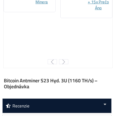
..
37%
…
Kaspa
minere
..
15%
…
BTC
minere
..
6%
….. ostatné
..
0%
…..
ALEO
minere
Za
ROK 2024
:
..
46%
…
Kaspa
minere
..
29%
…
LTC/DOGE
minere
..
17%
… ostatné
..
8%
……
BTC
minere
..
0%
…..
ALEO
minere
Za
ROK 2025
:
..
36%
…
LTC/DOGE
minere
..
34%
….
ALEO
minere
..
25%
… ostatné
..
5%
… ..
BTC
minere