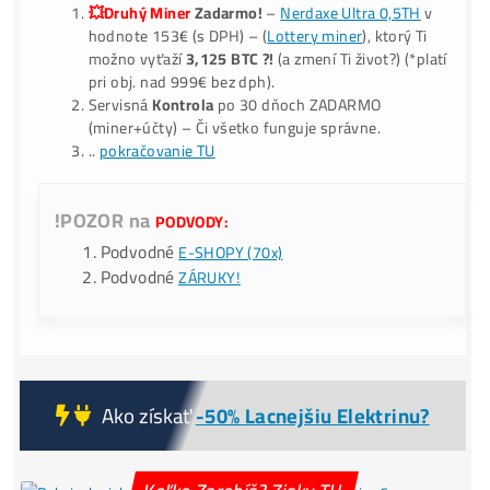
*Ako Kúpiť BTC o
-40% Lacnejšie?
Nekupuj
(predražené) BT
burzách – Ťažbou ho získaš aj o
-40% LACNEJŠIE?
9x BONUS:
Prečo My?
ku Každej obj.:
💥Druhý Miner
Zadarmo!
–
Nerdaxe Ultra 0,5TH
v
hodnote 153€ (s DPH) – (
Lottery miner
), ktorý Ti
možno vyťaží
3,125 BTC ?!
(a zmení Ti život?) (*pla
pri obj. nad 999€ bez dph).
Servisná
Kontrola
po 30 dňoch ZADARMO
(miner+účty) – Či všetko funguje správne.
..
pokračovanie TU
!POZOR na
PODVODY:
Podvodné
E-SHOPY (70x)