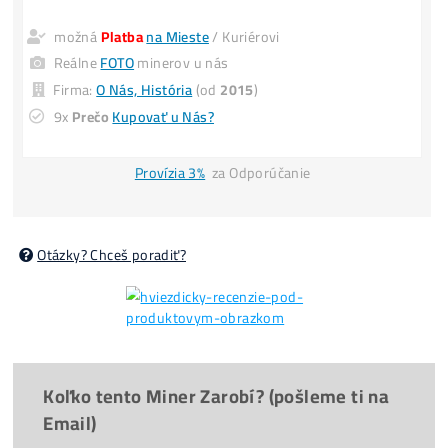
UŠLÝ ZISK -6 000€
(za každý 1 mesiac neťaženia)
POZOR
: Obmedzený počet a
CENY sa MENIA
aj 3x
denne
.
Minuloročné Ceny El.
Housing
: 0,09€/ kWh –
Splátky
8x Prečo do Ťažby
ANI CENT
+ 8x Prečo Áno
možná
Platba
na Mieste
/ Kuriérovi