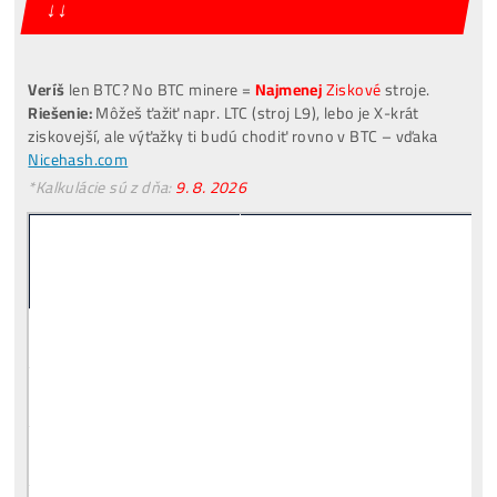
[VIDEO]
Spustenie
od nás
ZADARMO
investuješ Bez Rizika –
Spätný Výkup
Pre Začiatočníkov
Čo je to
Ťažba?
Čo minere Robia?
PREČO
Neťažia Všetci?
Riziká
Investície do Ťažby?
Čo treba
Dokúpiť
? Aké
Účty Založiť
?
Všetky
Odpovede TU