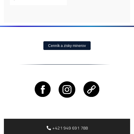
Antminer Z15 (420
Ksol/s)
0,00
€
dostupné
Housing Minerov 
Cena, stav a dostupnosť
Ušetri na Elektrine
na požiadanie
Tisíce
0,10
€
dostupné
Housing od 0,05€ /k