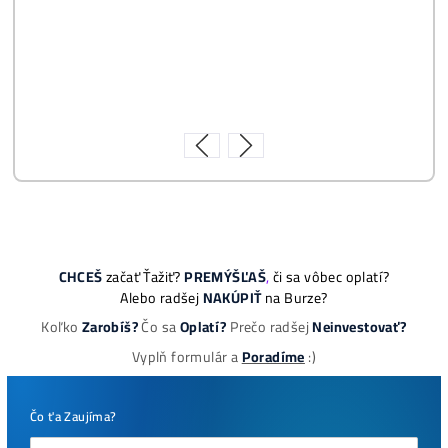
Ako to Celé Funguje?
Ako vybrať správny Miner na ťažbu?
Ktoré nekupovať a ktorý sa oplatí
najviac?