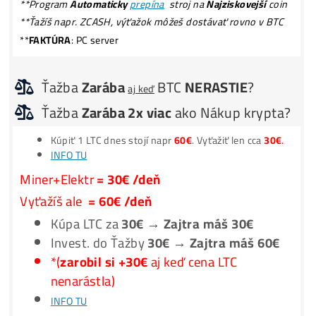
Ako to Celé Funguje?
*Voľné pracovné
Pozície*
**Nič
Neinštaluješ
–
Spustenie
za 3 minúty –
1 účet
na
všetko
**Nič
Nedokupuješ
(žiadne chladenie, PC ..) Len
Miner+Elek.+Internet
**Program
Automaticky
prepína
stroj na
Najziskovejší
co
**Ťažíš napr. ZCASH, výťažok môžeš dostávať rovno v BT
**
FAKTÚRA
: PC server
Ťažba
Zarába
BTC
NERASTIE
?
aj keď