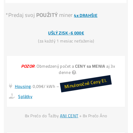
Ťažba
Zarába 2x viac
ako Nákup krypt
Kúpiť 1 LTC dnes stojí napr
60€
. Vyťažiť len cca
30
INFO TU
Miner+Elektr
= 30€ /deň
Vyťažíš ale
= 60€ /deň
Kúpa LTC za
30€ → Zajtra máš 30€
Invest. do Ťažby
30€ → Zajtra máš 60€
*(
zarobil si +30€
aj keď cena LTC
nenarástla)
INFO TU
*Predaj svoj
POUŽITÝ
miner
4x DRAHŠIE