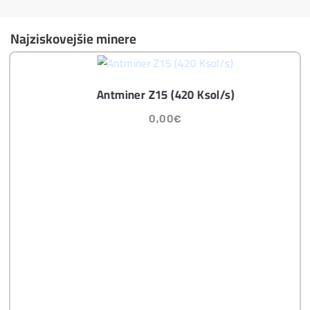
Možnosť
HOUSINGU
(ušetríś tisíce eur na elektri
ne)
Sme jediný predajca, ktorý ti povie
NEKUPUJ TO
Individuálny prístup - podpora, pomoc s výbero
m, kalkuláciou ziskov, ktoré krypto sa oplatí, zal
oženie účtov..
Napojenie
a spustenie minerov od nás
ZADARM
O
Podrobnosti - 12x
Prečo Nakupovať u Nás - TU
Najčítanejšie