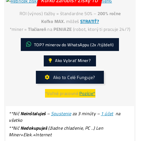
Podvodné
ZÁRUKY!
Ako získať
-50% Lacnejšiu Elektrinu?
Koľko Zarobíš? Zisky TU
ROI (výnos) ťažby = štandardne 50% –
200% ročne
Koľko MAX.
môžeš
STRATIŤ?
*miner =
Tlačiareň
na
PENIAZE
(robot, ktorý ti pracuje 24
TOP7 minerov do WhatsAppu (2x /týždeň)
Ako Vybrať Miner?