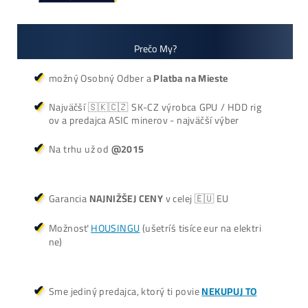
Antminer Z15 Pro
(860 KSol/s)
3 940,00
€
dostupné
Dodanie: Február batch
(alebo do 7-10 dní / júl /
okt./nov batch – na
požiadanie)