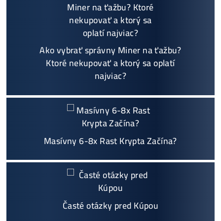
+421 949 691 788
+420 704 736 656
Košík
Oplatí sa Ťažiť?
ŤAŽBA vs NÁKUP krypta? Č