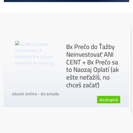
zarobí VIAC? (rozdiel až 300
Prečo My?
možný Osobný Odber a
Platba na Mieste
Najväčší 🇸🇰🇨🇿 SK-CZ výrobca GPU / HDD rig
ov a predajca ASIC minerov - najväčší výber
Na trhu už od
@2015
Garancia
NAJNIŽŠEJ CENY
v celej 🇪🇺 EU