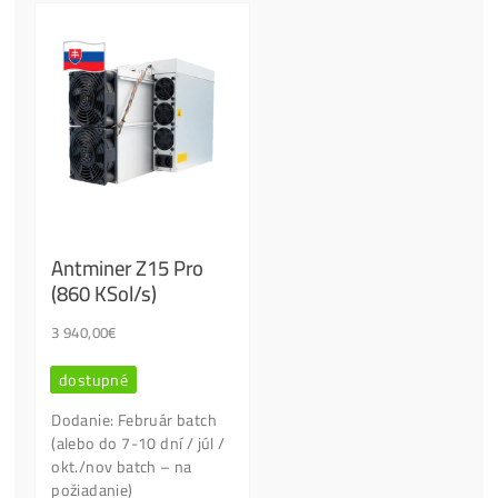
Našiel si lepšiu cenu?
Ľudia najviac kupujú: