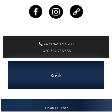
Rentabilita ťažby 2026: ktoré minery prerábajú?
ČÍTAŤ VIAC »
03/08/2026
Cenník a zisky minerov