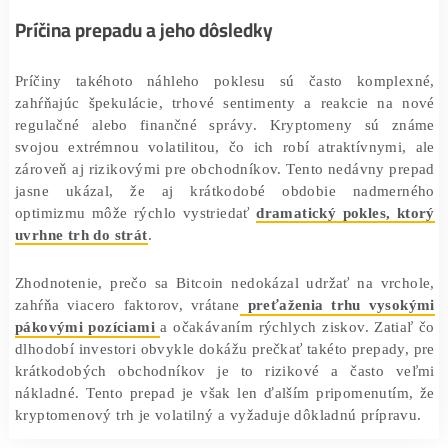
Celková trhová kapitalizácia všetkých kryptomien sa t
posledných 24
hodín znížila o približne 100 mili
momentálne sa pohybuje pod hranicou 2,450 bilióna. 
rozsiahly pokles ovplyvnil najmä tých traderov, ktorí pou
vysokú mieru páky, čo spôsobilo množstvo likvidác
rôznych burzách, vrátane
rekordných likvidácií na Bina
Príčina prepadu a jeho dôsledky
Príčiny takéhoto náhleho poklesu sú často kompl
zahŕňajúc špekulácie, trhové sentimenty a reakcie na
regulačné alebo finančné správy. Kryptomeny sú 
svojou extrémnou volatilitou, čo ich robí atraktívnym
zároveň aj rizikovými pre obchodníkov. Tento nedávny 
jasne ukázal, že aj krátkodobé obdobie nadme
optimizmu môže rýchlo vystriedať
dramatický pokles, 
uvrhne trh do strát
.