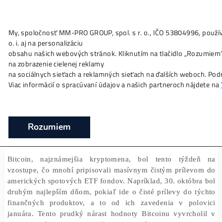
My, spoločnosť MM-PRO GROUP, spol. s r. o., IČO 53804996
Ako to
Funguje?
Oplatí sa
Ťažba?
Zisky TU
o. i. aj na personalizáciu
300-miliónové likvidácie strhli Bitcoin o 
obsahu našich webových stránok. Kliknutím na tlačidlo „Ro
dolárov nadol
na zobrazenie cielenej reklamy
na sociálnych sieťach a reklamných sieťach na ďalších webo
❯
❯
Domov
Články
300-miliónové likvidácie strhli Bitcoin 
Viac informácií o spracúvaní údajov a našich partneroch ná
dolárov nadol
01/11/2024
Marek Jendrál
Rozumiem
Bitcoin, najznámejšia kryptomena, bol tento týžd
vzostupe, čo mnohí pripisovali masívnym čistým prílev
amerických spotových ETF fondov. Napríklad, 30. októb
druhým najlepším dňom, pokiaľ ide o čisté prílevy do 