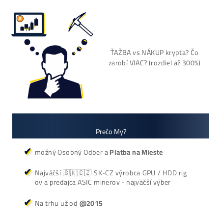
+421 949 691 788
+420 704 736 656
Košík