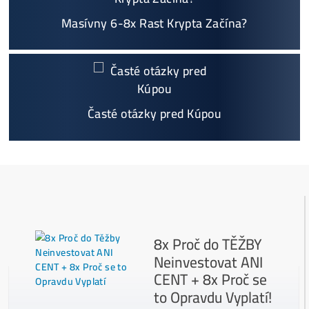
Napojenie
a spustenie minerov od nás
ZADARM
O
Podrobnosti - 12x
Prečo Nakupovať u Nás - TU
Najčítanejšie
Ako to Celé Funguje?