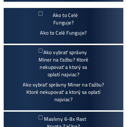
možný Osobný Odber a
Platba na Mieste
Najväčší 🇸🇰🇨🇿 SK-CZ výrobca GPU / HDD rig
ov a predajca ASIC minerov - najväčší výber
Na trhu už od
@2015
Garancia
NAJNIŽŠEJ CENY
v celej 🇪🇺 EU
Možnosť
HOUSINGU
(ušetríś tisíce eur na elektri
ne)
Sme jediný predajca, ktorý ti povie
NEKUPUJ TO
Individuálny prístup - podpora, pomoc s výbero
m, kalkuláciou ziskov, ktoré krypto sa oplatí, zal
oženie účtov..