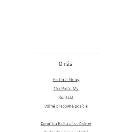
Obchodné podmienky
Reklamačný poriadok
Reklamačný formulár
Odstúpiť od zmluvy tu
Formulár na odstúpenie od zmluvy
Spôsoby platby
Na
Splátky
Zmena dodacej adresy
Najväčší 🇸🇰🇨🇿 Predajca Mining Techniky
©2015-2026
Disclaimer: Nie sme obchodní poradcovia. Informácie n
tomto webe sú výhradne informačného charakteru a