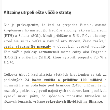
zlikvidované pozície v hodnote viac než 280 mil
dolárov
.
Altcoiny utrpeli ešte väčšie straty
Nie je prekvapením, že keď sa prepadne Bitcoin, os
kryptomeny ho nasledujú. Tradičné altcoiny, ako sú Et
(ETH) a Solana (SOL), klesli približne o 5 %. Práve alt
ktoré nie sú tak veľké a stabilné ako Bitcoin, často za
oveľa výraznejšie prepady
v obdobiach vysokej volati
Ešte väčšie poklesy zaznamenali meme coiny ako Dog
(DOGE) a Shiba Inu (SHIB), ktoré vytvorili prepad o 7
6,2 %.