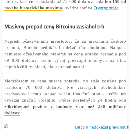
finančných produktov, a to od ich zavedenia v pol
januára. Tento prudký nárast hodnoty Bitcoinu vyvrcho
utorok, keď cena dosiahla až 73 600 dolárov, teda
len 1
Cryptopota
nového historického maxima
, uvádza správa
Masívny prepad ceny Bitcoinu zasiahol trh
Napriek očakávaniam investorov, že sa maximum čo
prelomí, Bitcoin nedokázal udržať túto hodnotu. Na
namiesto očakávaného prelomu sa cena prudko prepadl
69 000 dolárov. Tento vývoj prekvapil mnohých na 
najmä kvôli rýchlosti, akou prepad nastal.
Medzičasom sa cena mierne zotavila, no stále zostáv
hranicou 70 000 dolárov. Pre viacerých obchod
predstavoval tento prepad veľkú finančnú stratu, keďž
vykázal značnú volatilitu. Počas posledných 24 hodín