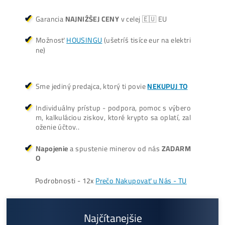
Oplatí sa Ťažiť?
ŤAŽBA vs NÁKUP krypta? Č
zarobí VIAC? (rozdiel až 300
Prečo My?