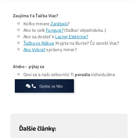
Zhodnotenie, prečo sa Bitcoin nedokázal udržať na vrc
zahŕňa viacero faktorov, vrátane
preťaženia trhu vys
pákovými pozíciami
a očakávaním rýchlych ziskov. Zat
dlhodobí investori obvykle dokážu prečkať takéto prepad
krátkodobých obchodníkov je to rizikové a často 
nákladné. Tento prepad je však len ďalším pripomenutí
kryptomenový trh je volatilný a vyžaduje dôkladnú prípr
Zaujíma ťa Ťažba Viac?
Koľko minere
Zarábajú
?
Ako to celé
Funguje?
(ťažba/ objednávka..)
Ako sa dostať k
Lacnej Elektrine?
Ťažba vs Nákup
Krypta na Burze? Čo zarobí Viac?
Ako Vybrať
správny miner?