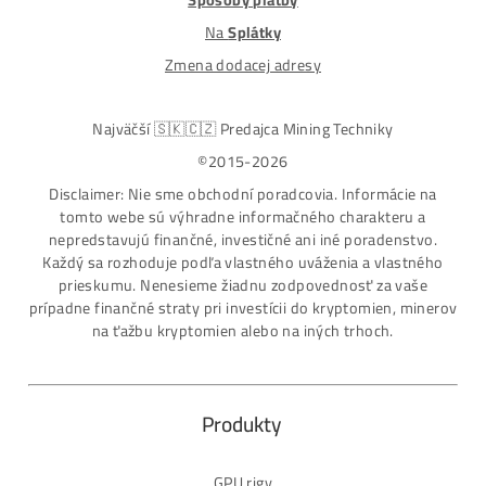
ASIC-GPU-HDD minere
Až 97 rôznych modelov. Dostupné všetky značky a
modely na trhu
Najväčší SK-CZ predajca Mining Techniky
Garancia Najnižšej Ceny v EU !
7 rokov Skúseností s miningom (od r. 2015)
Osobný odber / Kuriér po celej Európe
Platba na Dobierku / Bankový prevod / Kryptomeny