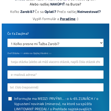
Najziskovejšie minere
Antminer Z15 (420 Ksol/s)
0,00
€