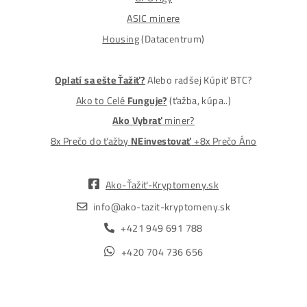
MM-PRO GROUP, spol. s r. o.
Malcov 139, 08606 Malcov, Slovensko
„Nekupuj BTC na burzách za plnú cenu. Získaj ho aj o -4
Lacnejšie – Ťažením.“
Obchod
Ochrana osobných údajov