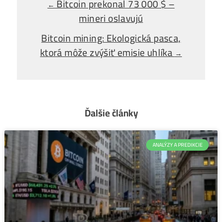
Alebo - pýtaj sa
Ozvi sa a naši odborníci Ti
poradia
individuálne.
Opýtaj sa Nás
Bitcoin prekonal 73 000 $ –
←
mineri oslavujú
Bitcoin mining: Ekologická pasca,
ktorá môže zvýšiť emisie uhlíka
→