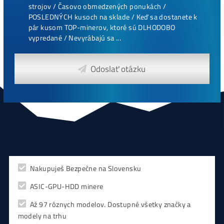
CHCEŠ
začať Ťažiť?
PREMÝŠĽAŠ
,
či sa vôbec oplatí?