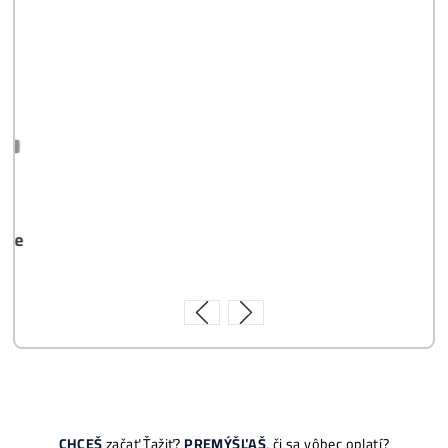
Časté otázky pred Kúpou
8x Proč do TĚŽBY
Neinvestovat ANI
CENT + 8x Proč se
to Opravdu Vyplatí!
ebook
dostupné
online - do
emailu