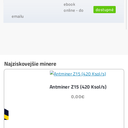
Ako vybrať správny Miner na ťažbu?
Ktoré nekupovať a ktorý sa oplatí
najviac?
Masívny 6-8x Rast Krypta Začína?