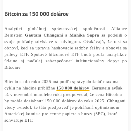
vedie k zhodnocovaniu ceny BTC v každom cykle, u
News Bitcoin.
správa
Bitcoin za 150 000 dolárov
Analytici globálnej správcovskej spoločnosti All
Bernstein
Gautam Chhugani
a
Mahika Sapra
sa pode
svoje pohľady súvisiace s halvingom. Očakávajú, že ra
obnoví, keď sa upravia hashovacie sadzby ťažby a obno
prílevy ETF. Spotové bitcoinové ETF budú podľa anaty
údajne aj naďalej zabezpečovať inštitucionálny dop
Bitcoine.
Bitcoin sa do roku 2025 má podľa správy dotknúť maxim
cyklu na hladine približne
150 000 dolárov
. Bernstein a
už v novembri minulého roka predpovedal, že cena Bitco
by mohla dosiahnuť 150 000 dolárov do roku 2025. Chh