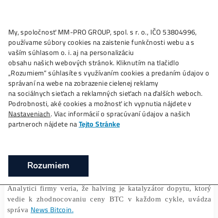
My, spoločnosť MM-PRO GROUP, spol. s r. o., IČO 53804996
Ako to
Funguje?
Oplatí sa
Ťažba?
Zisky TU
používame súbory cookies na zaistenie funkčnosti webu a 
Analytici predpovedajú, čo nastane po
vaším súhlasom o. i. aj na personalizáciu
bitcoinovom halvingu
obsahu našich webových stránok. Kliknutím na tlačidlo
„Rozumiem“ súhlasíte s využívaním cookies a predaním úda
❯
❯
Domov
Články
Analytici predpovedajú, čo nastane po
správaní na webe na zobrazenie cielenej reklamy
bitcoinovom halvingu
na sociálnych sieťach a reklamných sieťach na ďalších webo
Podrobnosti, aké cookies a možnosť ich vypnutia nájdete v
Nastaveniach
. Viac informácií o spracúvaní údajov a našich
partneroch nájdete na
Tejto Stránke
18/04/2024
Marek Jendrál
Globálna správcovská spoločnosť
Alliance Bern
Rozumiem
vysvetlila, že rastúca trajektória Bitcoinu by sa mala o
hneď po ďalšom halvingu, ktorý nastane 20. apríla 
Analytici firmy veria, že halving je katalyzátor dopytu,