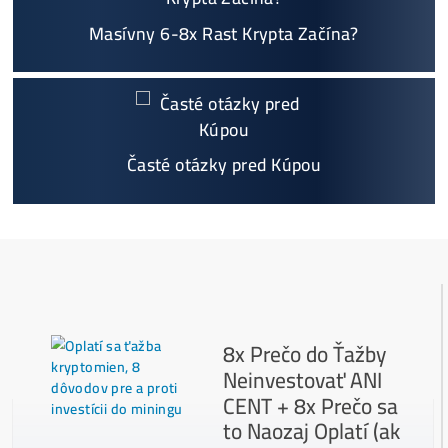
Podrobnosti - 12x
Prečo Nakupovať u Nás - TU
Najčítanejšie
Ako to Celé Funguje?
Ako vybrať správny Miner na ťažbu?