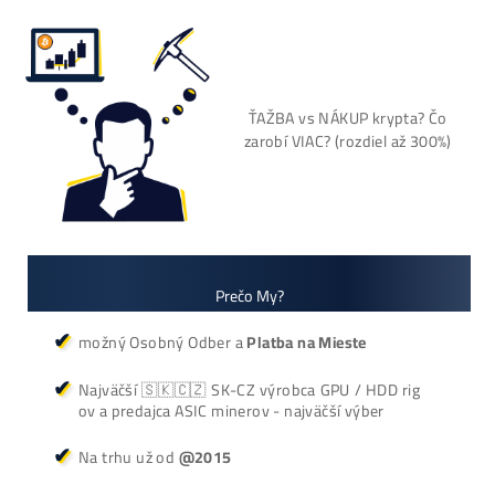
+421 949 691 788
+420 704 736 656
Košík
Oplatí sa Ťažiť?