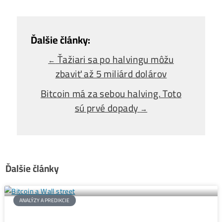
Ťažba vs Nákup
Krypta na Burze? Čo zarobí Viac?
Ako Vybrať
správny miner?
Alebo - pýtaj sa
Ozvi sa a naši odborníci Ti
poradia
individuálne.
Opýtaj sa Nás
Ťažiari sa po halvingu môžu
←
zbaviť až 5 miliárd dolárov
Bitcoin má za sebou halving. Toto