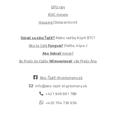
MM-PRO GROUP, spol. s r. o.
Malcov 139, 08606 Malcov, Slovensko
„Nekupuj BTC na burzách za plnú cenu. Získaj ho aj o -4
Lacnejšie – Ťažením.“
Obchod
Ochrana osobných údajov
Obchodné podmienky
Reklamačný poriadok
Reklamačný formulár