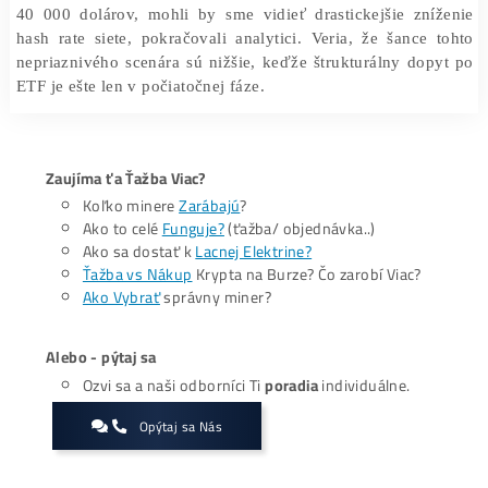
po halvingu a niekedy aj niekoľko mesiacov po tejto uda
V aktuálnom cykle 2024 však schválenia ETF v januári 
k silnému zhodnoteniu ceny už pred halvingom. Musím
zobrať do úvahy aj
extrémny rast inflácie
, ktorý spô
že ceny aktív stúpli, no ich hodnota nie.
Ak by cena Bitcoinu zaznamenala pokles späť na úrovn
40 000 dolárov, mohli by sme vidieť drastickejšie zní
hash rate siete, pokračovali analytici. Veria, že šance
nepriaznivého scenára sú nižšie, keďže štrukturálny do
ETF je ešte len v počiatočnej fáze.
Zaujíma ťa Ťažba Viac?
Koľko minere
Zarábajú
?
Ako to celé
Funguje?
(ťažba/ objednávka..)
Ako sa dostať k
Lacnej Elektrine?