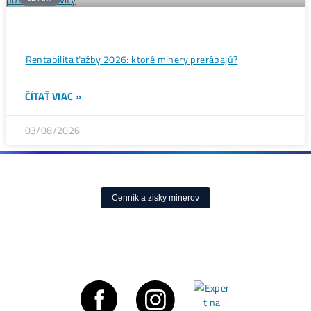
ČLÁNKY
Bitcoin čelí vnútornému sporu, ktorý môže zmeniť celú
sieť ťažby
ČÍTAŤ VIAC »
05/08/2026
ČLÁNKY
Rentabilita ťažby 2026: ktoré minery prerábajú?