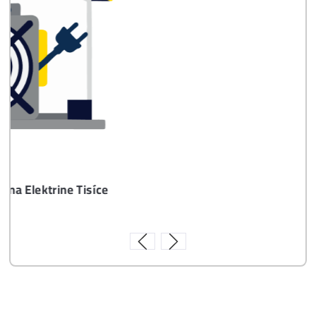
8x Prečo do Ťažby
Neinvestovať ANI
CENT + 8x Prečo sa
to Naozaj Oplatí (a
ešte neťažíš, no
chceš začať)
ebook online - do emailu
dostupné