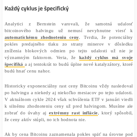
vtedy uviedol, že táto predpoveď je poháňaná optimizm
Americkej komisie pre cenné papiere a burzy (SEC), ktor
schvaľuje ETF.
Každý cyklus je špecifický
Analytici z Bernstein varovali, že samotná ud
bitcoinového halvingu už nemusí nevyhnutne vi
automatickému zhodnoteniu ceny
. Tvrdia, že potenc
pokles predajného tlaku zo strany minerov v dôs
zníženia blokových odmien po tejto udalosti už n
významným faktorom. Veria, že
každý cyklus má 
špecifiká
a aj tentokrát to budú úplne nové katalyzátory,
budú hnať cenu nahor.
Historicky exponenciálny rast ceny Bitcoinu vždy nasl