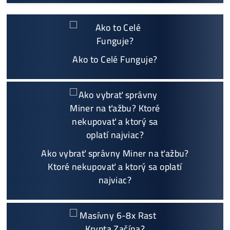
Na trhu už od
@2015
Garancia
NAJNIŽŠEJ CENY
v celej 🇪🇺 EU
Možnosť
HOUSINGU
(ušetríś tisíce eur na elektri
ne)
Sme jediný predajca, ktorý ti povie
NEKUPUJ TO
Individuálny prístup - podpora, pomoc s výbero
m, kalkuláciou ziskov, ktoré krypto sa oplatí, zal
oženie účtov..
Napojenie
a spustenie minerov od nás
ZADARM
O