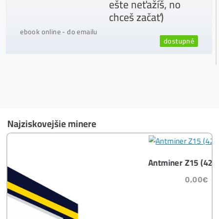
Ktoré nekupovať a ktorý sa oplatí
najviac?
Masívny 6-8x Rast Krypta Začína?
Časté otázky pred Kúpou