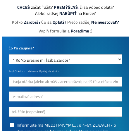
Najziskovejšie minere
Antminer Z15 (420 Ksol/s)
0,00
€