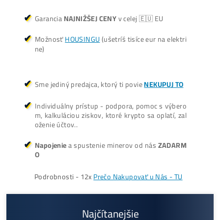
ŤAŽBA vs NÁKUP krypta? Č
zarobí VIAC? (rozdiel až 300
Prečo My?
možný Osobný Odber a
Platba na Mieste
Najväčší 🇸🇰🇨🇿 SK-CZ výrobca GPU / HDD rig
ov a predajca ASIC minerov - najväčší výber