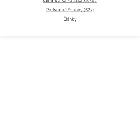
prípadne finančné straty pri investícii do kryptomien, min
na ťažbu kryptomien alebo na iných trhoch.
Produkty
GPU rigy
ASIC minere
Housing
(Datacentrum)
Oplatí sa ešte Ťažiť?
Alebo radšej Kúpiť BTC?
Ako
to Celé
Funguje?
(ťažba, kúpa..)
Ako Vybrať
miner?
8x Prečo do ťažby
NEinvestovať
+8x Prečo Áno