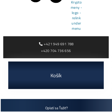
ČÍTAŤ VIAC »
03/08/2026
Cenník a zisky minerov