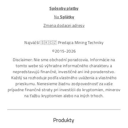
modely na trhu
Najväčší SK-CZ predajca Mining Techniky
Garancia Najnižšej Ceny v EU !
7 rokov Skúseností s miningom (od r. 2015)
Osobný odber / Kuriér po celej Európe
Platba na Dobierku / Bankový prevod / Kryptomeny