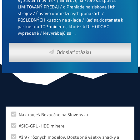
CHCEŠ
začať Ťažiť?
PREMÝŠĽAŠ
,
či sa vôbec oplatí?
Alebo radšej
NAKÚPIŤ
na Burze?
Koľko
Zarobíš?
Čo sa
Oplatí?
Prečo radšej
Neinvestova
Vyplň formulár a
Poradíme
:)