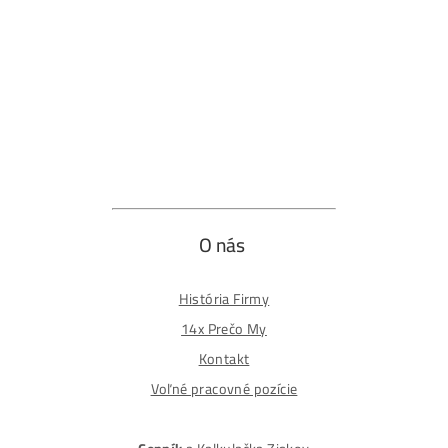
Odstúpiť od zmluvy tu
Formulár na odstúpenie od zmluvy
Spôsoby platby
Na
Splátky
Zmena dodacej adresy
Najväčší 🇸🇰🇨🇿 Predajca Mining Techniky
©2015-2026
Disclaimer: Nie sme obchodní poradcovia. Informácie n
tomto webe sú výhradne informačného charakteru a
nepredstavujú finančné, investičné ani iné poradenstvo
Každý sa rozhoduje podľa vlastného uváženia a vlastné
prieskumu. Nenesieme žiadnu zodpovednosť za vaše