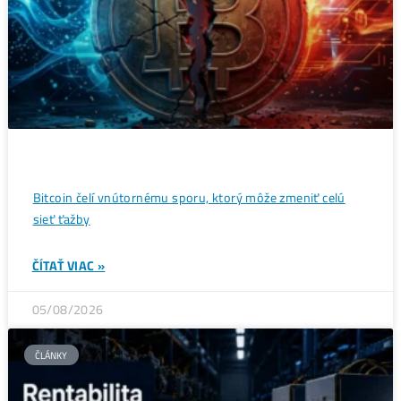
Wall Street sa potichu vracia na krypto trh: Tieto dáta
ukazujú silný útok na 80 000 $
ČÍTAŤ VIAC »
07/08/2026
ČLÁNKY