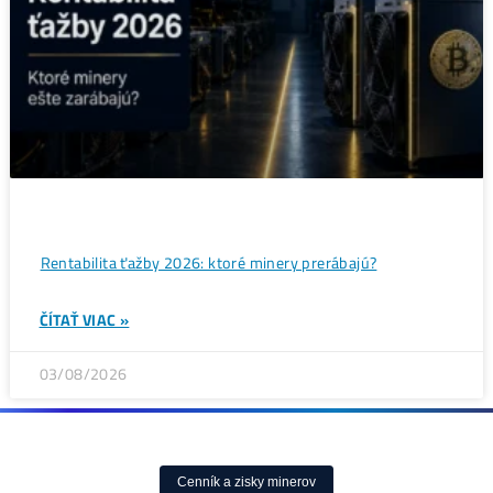
Bitcoin čelí vnútornému sporu, ktorý môže zmeniť celú
sieť ťažby
ČÍTAŤ VIAC »
05/08/2026
ČLÁNKY