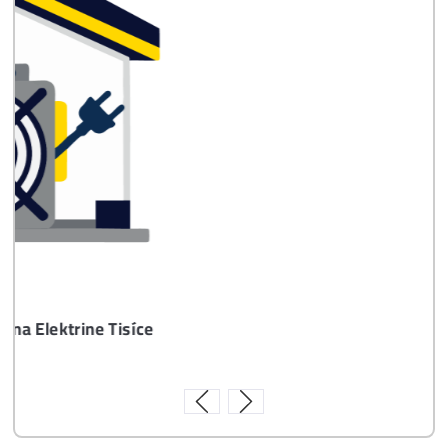
Časté otázky pred Kúpou
8x Proč do TĚŽBY
Neinvestovat ANI
CENT + 8x Proč se
to Opravdu Vyplatí!
ebook
dostupné
online - do
emailu