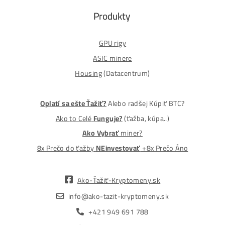
MM-PRO GROUP, spol. s r. o.
Malcov 139, 08606 Malcov, Slovensko
„Nekupuj BTC na burzách za plnú cenu. Získaj ho aj o -4
Lacnejšie – Ťažením.“
Obchod