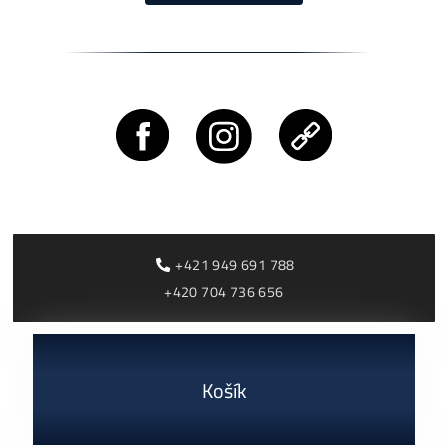
Rentabilita ťažby 2026: ktoré minery prerábajú?
ČÍTAŤ VIAC »
03/08/2026
Cenník a zisky minerov