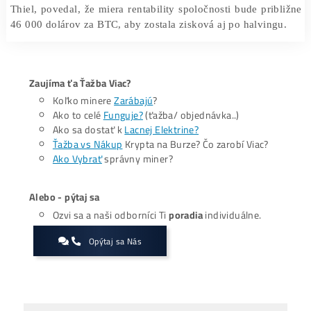
pravdepodobne postupovať podľa podobnej stratég
podstúpia
likvidáciu časti svojich zásob
.
Výskum dospel k záveru, že ak majú všetci mineri po
stratégiu predaja zásob po halvingu, mohlo by to vi
predaju BTC v hodnote až 104 miliónov dolárov za
Minulý týždeň generálny riaditeľ spoločnosti Marathon 
Thiel, povedal, že miera rentability spoločnosti bude pri
46 000 dolárov za BTC, aby zostala zisková aj po halvin
Zaujíma ťa Ťažba Viac?
Koľko minere
Zarábajú
?
Ako to celé
Funguje?
(ťažba/ objednávka..)
Ako sa dostať k
Lacnej Elektrine?
Ťažba vs Nákup
Krypta na Burze? Čo zarobí Viac?
Ako Vybrať
správny miner?