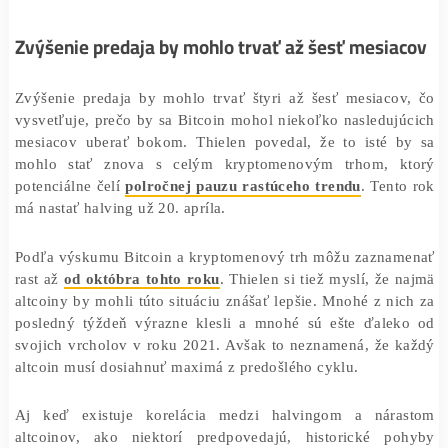
Research, Markusa Thielena, by bitcoinoví mineri 
potenciálne
zlikvidovať BTC v hodnote až 5 miliárd do
Zvýšenie predaja by mohlo trvať až šesť mesi
Zvýšenie predaja by mohlo trvať štyri až šesť mesiaco
vysvetľuje, prečo by sa Bitcoin mohol niekoľko nasledu
mesiacov uberať bokom. Thielen povedal, že to isté 
mohlo stať znova s celým kryptomenovým trhom, 
potenciálne čelí
polročnej pauzu rastúceho trendu
. Ten
má nastať halving už 20. apríla.
Podľa výskumu Bitcoin a kryptomenový trh môžu zazna
rast až
od októbra tohto roku
. Thielen si tiež myslí, že
altcoiny by mohli túto situáciu znášať lepšie. Mnohé z n
posledný týždeň výrazne klesli a mnohé sú ešte ďale
svojich vrcholov v roku 2021. Avšak to neznamená, že 