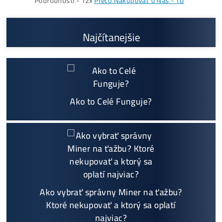
Prečo My?
možný Osobný Odber a
Platba na Mieste
Najväčší 🇸🇰🇨🇿 SK-CZ výrobca GPU / HDD rig
ov a predajca ASIC minerov - najväčší výber
Na trhu už od
@2015
Garancia
NAJNIŽŠEJ CENY
v celej 🇪🇺 EU
Možnosť
HOUSINGU
(ušetríś tisíce eur na elektri
ne)
Sme jediný predajca, ktorý ti povie
NEKUPUJ TO
Individuálny prístup - podpora, pomoc s výbero