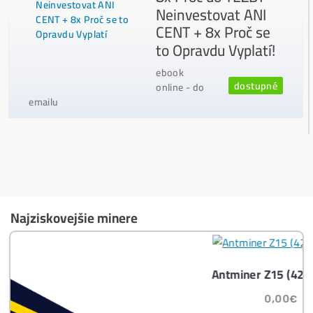
Ako vybrať správny Miner na ťažbu?
Ktoré nekupovať a ktorý sa oplatí
najviac?
Masívny 6-8x Rast Krypta Začína?