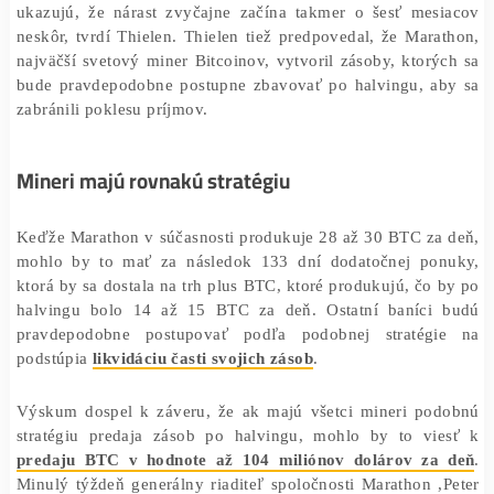
altcoin musí dosiahnuť maximá z predošlého cyklu.
Aj keď existuje korelácia medzi halvingom a nár
altcoinov, ako niektorí predpovedajú, historické p
ukazujú, že nárast zvyčajne začína takmer o šesť mes
neskôr, tvrdí Thielen. Thielen tiež predpovedal, že Mar
najväčší svetový miner Bitcoinov, vytvoril zásoby, ktor
bude pravdepodobne postupne zbavovať po halvingu, a
zabránili poklesu príjmov.
Mineri majú rovnakú stratégiu
Keďže Marathon v súčasnosti produkuje 28 až 30 BTC za
mohlo by to mať za následok 133 dní dodatočnej po
ktorá by sa dostala na trh plus BTC, ktoré produkujú, čo
halvingu bolo 14 až 15 BTC za deň. Ostatní baníci