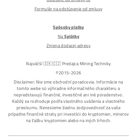
Nakupuješ Bezpečne na Slovensku
ASIC-GPU-HDD minere
Až 97 rôznych modelov. Dostupné všetky značky a
modely na trhu
Najväčší SK-CZ predajca Mining Techniky
Garancia Najnižšej Ceny v EU !
7 rokov Skúseností s miningom (od r. 2015)
Osobný odber / Kuriér po celej Európe
Platba na Dobierku / Bankový prevod / Kryptomeny