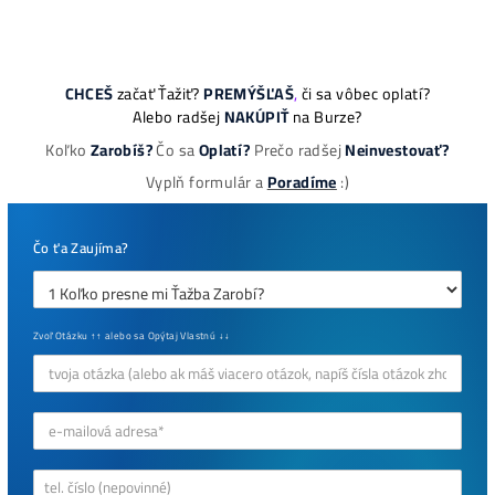
Najziskovejšie minere
Antminer Z15 (420 Ksol/s)
0,00
€