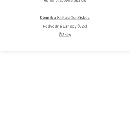
Disclaimer: Nie sme obchodní poradcovia. Informácie n
tomto webe sú výhradne informačného charakteru a
nepredstavujú finančné, investičné ani iné poradenstvo
Každý sa rozhoduje podľa vlastného uváženia a vlastné
prieskumu. Nenesieme žiadnu zodpovednosť za vaše
prípadne finančné straty pri investícii do kryptomien, min
na ťažbu kryptomien alebo na iných trhoch.
Produkty
GPU rigy
ASIC minere
Housing
(Datacentrum)
Oplatí sa ešte Ťažiť?
Alebo radšej Kúpiť BTC?