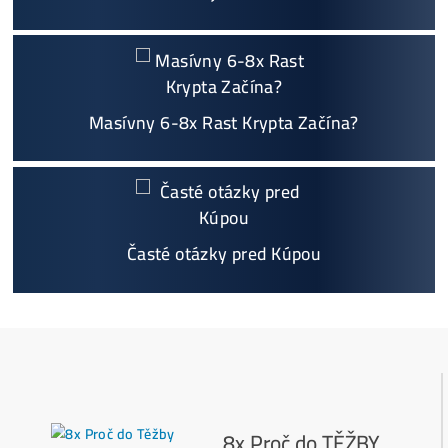
m, kalkuláciou ziskov, ktoré krypto sa oplatí, zal
oženie účtov..
Napojenie
a spustenie minerov od nás
ZADARM
O
Podrobnosti - 12x
Prečo Nakupovať u Nás - TU
Najčítanejšie
Ako to Celé Funguje?