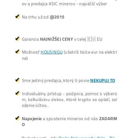
Oplatí sa Ťažiť?
ŤAŽBA vs NÁKUP krypta? Č
zarobí VIAC? (rozdiel až 300