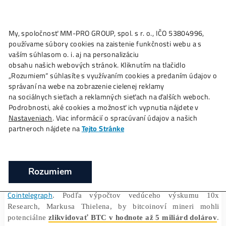
My, spoločnosť MM-PRO GROUP, spol. s r. o., IČO 53804996
Ako to
Funguje?
Oplatí sa
Ťažba?
Zisky TU
používame súbory cookies na zaistenie funkčnosti webu a 
Ťažiari sa po halvingu môžu zbaviť až 5
vaším súhlasom o. i. aj na personalizáciu
miliárd dolárov
obsahu našich webových stránok. Kliknutím na tlačidlo
„Rozumiem“ súhlasíte s využívaním cookies a predaním úda
❯
❯
Domov
Články
Ťažiari sa po halvingu môžu zbaviť až 5
správaní na webe na zobrazenie cielenej reklamy
dolárov
na sociálnych sieťach a reklamných sieťach na ďalších webo
Podrobnosti, aké cookies a možnosť ich vypnutia nájdete v
Nastaveniach
. Viac informácií o spracúvaní údajov a našich
partneroch nájdete na
Tejto Stránke
16/04/2024
Marek Jendrál
Podľa najnovších údajov by mohlo dôjsť k veľkému o
Rozumiem
Bitcoinu od minerov v mesiacoch nasledujúcich po hal
ako v predchádzajúcich cykloch, uvádza sp
Cointelegraph
. Podľa výpočtov vedúceho výskum