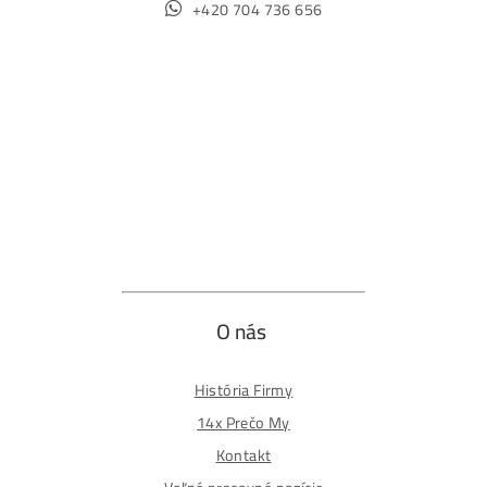
Ochrana osobných údajov
Obchodné podmienky
Reklamačný poriadok
Reklamačný formulár
Odstúpiť od zmluvy tu
Formulár na odstúpenie od zmluvy
Spôsoby platby
Na
Splátky
Zmena dodacej adresy
Najväčší 🇸🇰🇨🇿 Predajca Mining Techniky
©2015-2026