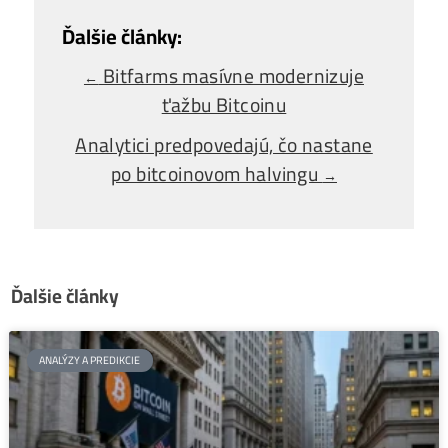
Alebo - pýtaj sa
Ozvi sa a naši odborníci Ti
poradia
individuálne.
Opýtaj sa Nás
Bitfarms masívne modernizuje
←
ťažbu Bitcoinu
Analytici predpovedajú, čo nastane
po bitcoinovom halvingu
→