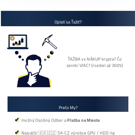
+421 949 691 788
+420 704 736 656
Košík