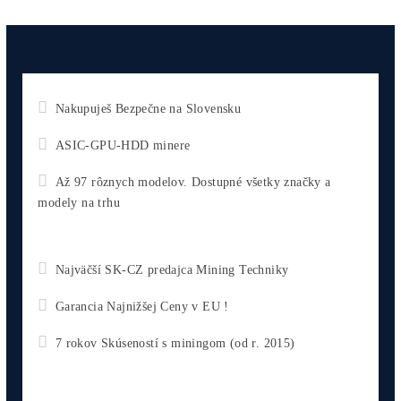
chceš začať)
ebook
dostupné
online -
do emailu
Najziskovejšie minere
Kompletný Cenník Všetkých minerov TU
10,00
€