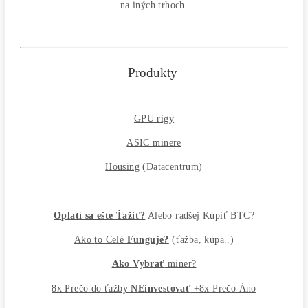
Najväčší SK-CZ predajca Mining Techniky
Garancia Najnižšej Ceny v EU !
7 rokov Skúseností s miningom (od r. 2015)
Osobný odber / Kuriér po celej Európe
Platba na Dobierku / Bankový prevod / Kryptomeny