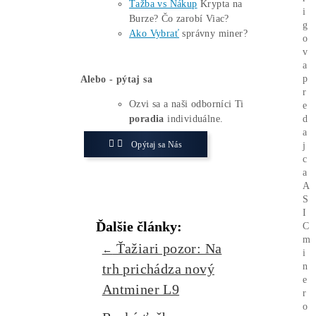
z Hong Kongu
spoločne získali 4 063,6
BTC, pričom AMC drží 1 950 BTC, fond
Bosera Hashkey 1 119 BTC a
hongkonský Harvest spot bitcoin ETF
zaisťuje 994,6 BTC.
Zaujíma ťa Ťažba Viac?
Koľko minere
Zarábajú
?
Ako to celé
Funguje?
(ťažba/
objednávka..)
Ako sa dostať k
Lacnej
Elektrine?
Ťažba vs Nákup
Krypta na
Burze? Čo zarobí Viac?
Ako Vybrať
správny miner?