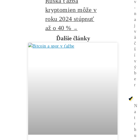
Alebo - pýtaj sa
Ozvi sa a naši odborníci Ti
poradia
individuálne.
Opýtaj sa Nás
Ťažiari pozor: Na
←
trh prichádza nový
Antminer L9
Ruská ťažba
kryptomien môže v