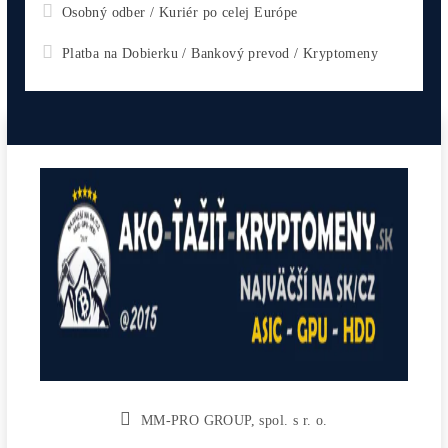
CHCEŠ
začať Ťažiť?
PREMÝŠĽAŠ
,
či sa vôbec oplatí?
Alebo radšej
NAKÚPIŤ
na Burze?
Koľko
Zarobíš?
Čo sa
Oplatí?
Prečo radšej
Neinvestova
Vyplň formulár a
Poradíme
:)
Čo ťa Zaujíma?
Zvoľ Otázku ↑↑ alebo sa Opýtaj Vlastnú ↓↓
*