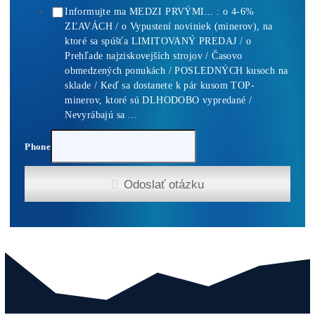
8x Prečo do Ťažb
Neinvestovať ANI
CENT + 8x Prečo
sa to Naozaj Oplat
(ak ešte neťažíš, n