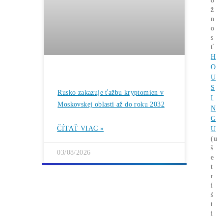
Rentabilita ťažby 2026: ktoré minery
prerábajú?
ČÍTAŤ VIAC »
03/08/2026
ČLÁNKY