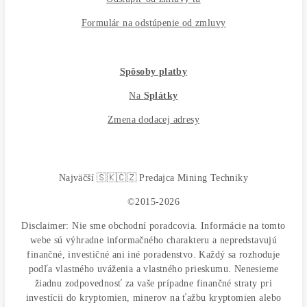
Nakupuješ Bezpečne na Slovensku
ASIC-GPU-HDD minere
Až 97 rôznych modelov. Dostupné všetky značky a
modely na trhu