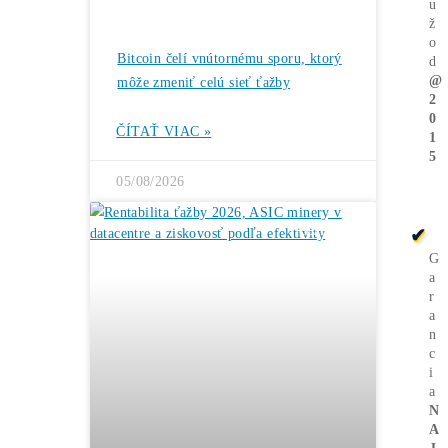
roku 2024 stúpnuť
až o 40 %
→
Ďalšie články
ČLÁNKY