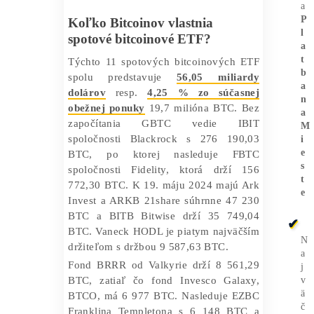
spoločnosti Grayscale zmenil z výlučne
mimoburzového fondu na verejne
obchodovateľný fond, ktorý v súčasnosti
vlastní 288 954,39 BTC. Takže spolu 11
fondov GBTC, IBIT, FBTC, ARKB,
BITB, HODL, BRRR, BTCO, BTCW a
DEFI vlastnia až
837 511,01 BTC
.
Koľko Bitcoinov vlastnia
spotové bitcoinové ETF?
Týchto 11 spotových bitcoinových ETF
spolu predstavuje
56,05 miliardy
dolárov
resp.
4,25 % zo súčasnej
obežnej ponuky
19,7 milióna BTC. Bez
započítania GBTC vedie IBIT
spoločnosti Blackrock s 276 190,03