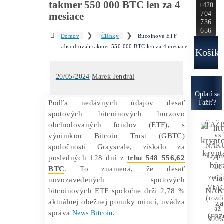
Ako to
Funguje?
Oplatí sa
Ťažba?
Zisky 
Bitcoinové ETF absorbovali
takmer 550 000 BTC len za 4
mesiace
❯
❯
Domov
Články
Bitcoinové ETF
absorbovali takmer 550 000 BTC len za 4 mesiace
20/05/2024
Marek Jendrál
O
Podľa nedávnych údajov desať
spotových bitcoinových burzovo
obchodovaných fondov (ETF), s
výnimkou Bitcoin Trust (GBTC)
spoločnosti Grayscale, získalo za