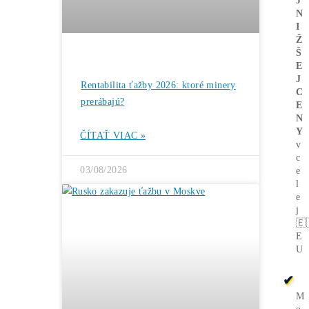
Bitcoin čelí vnútornému sporu, ktorý
môže zmeniť celú sieť ťažby
ČÍTAŤ VIAC »
05/08/2026
ČLÁNKY