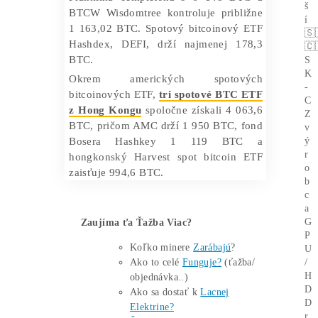
BTC, po ktorej nasleduje FBTC
spoločnosti Fidelity, ktorá drží 156
772,30 BTC. K 19. máju 2024 majú Ark
Invest a ARKB 21share súhrnne 47 230
BTC a BITB Bitwise drží 35 749,04
BTC. Vaneck HODL je piatym najväčším
držiteľom s držbou 9 587,63 BTC.
Fond BRRR od Valkyrie drží 8 561,29
BTC, zatiaľ čo fond Invesco Galaxy,
BTCO, má 6 977 BTC. Nasleduje EZBC
Franklina Templetona s 6 148 BTC a
BTCW Wisdomtree kontroluje približne
1 163,02 BTC. Spotový bitcoinový ETF
Hashdex, DEFI, drží najmenej 178,3
BTC.
Okrem amerických spotových
bitcoinových ETF,
tri spotové BTC ETF