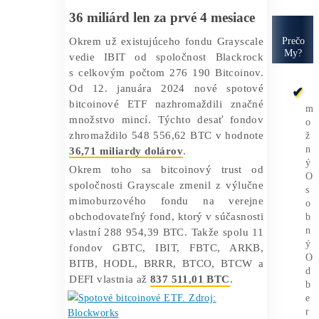
posledných 128 dní z
trhu 548 556,62
BTC
. To znamená, že desať
novozavedených spotových
bitcoinových ETF spoločne drží 2,78 %
aktuálnej obežnej ponuky mincí, uvádza
správa
News Bitcoin
.
36 miliárd len za prvé 4 mesiace
Okrem už existujúceho fondu Grayscale
vedie IBIT od spoločnost Blackrock
s celkovým počtom 276 190 Bitcoinov.
Od 12. januára 2024 nové spotové
bitcoinové ETF nazhromaždili značné
množstvo mincí. Týchto desať fondov
zhromaždilo 548 556,62 BTC v hodnote
36,71 miliardy dolárov
.
Okrem toho sa bitcoinový trust od