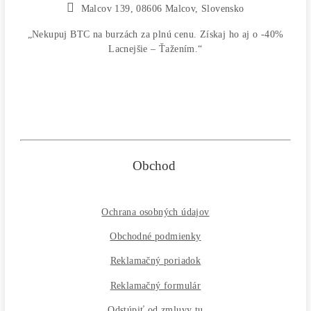
Email
Tel. číslo
Newsletter
Informujte ma MEDZI PRVÝMI... : o 4-6%
ZĽAVÁCH / o Vypustení noviniek (minerov), na
ktoré sa spúšťa LIMITOVANÝ PREDAJ / o
Prehľade najziskovejších strojov / Časovo
obmedzených ponukách / POSLEDNÝCH kusoch 
sklade / Keď sa dostanete k pár kusom TOP-
minerov, ktoré sú DLHODOBO vypredané /
Nevyrábajú sa ...
Phone
Odoslať otázku