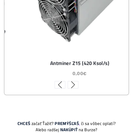
8x Proč do TĚŽBY
Neinvestovat ANI
CENT + 8x Proč se
to Opravdu Vyplatí!
ebook
dostupné
online - do
emailu