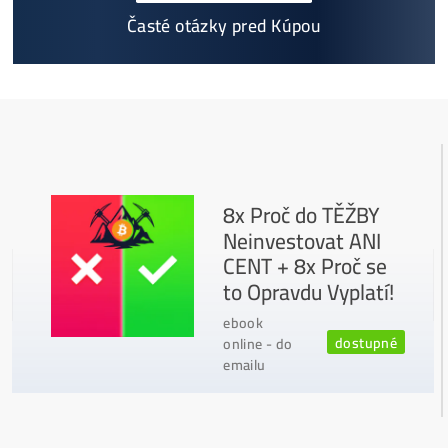
Ako vybrať správny Miner na ťažbu?
Ktoré nekupovať a ktorý sa oplatí
najviac?