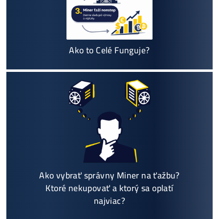
Garancia
NAJNIŽŠEJ CENY
v celej 🇪🇺 EU
Možnosť
HOUSINGU
(ušetríś tisíce eur na elektri
ne)
Sme jediný predajca, ktorý ti povie
NEKUPUJ TO
Individuálny prístup - podpora, pomoc s výbero
m, kalkuláciou ziskov, ktoré krypto sa oplatí, zal
oženie účtov..
Napojenie
a spustenie minerov od nás
ZADARM
O
Podrobnosti - 12x
Prečo Nakupovať u Nás - TU