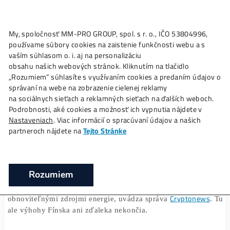
My, spoločnosť MM-PRO GROUP, spol. s r. o., IČO 53804996
Ako to
Funguje?
Oplatí sa
Ťažba?
Zisky TU
používame súbory cookies na zaistenie funkčnosti webu a 
Fínsko sa stane novým európskym cent
vaším súhlasom o. i. aj na personalizáciu
ťažby kryptomien
obsahu našich webových stránok. Kliknutím na tlačidlo
„Rozumiem“ súhlasíte s využívaním cookies a predaním úda
❯
❯
Domov
Články
Fínsko sa stane novým európskym cen
správaní na webe na zobrazenie cielenej reklamy
ťažby kryptomien
na sociálnych sieťach a reklamných sieťach na ďalších webo
Podrobnosti, aké cookies a možnosť ich vypnutia nájdete v
Nastaveniach
. Viac informácií o spracúvaní údajov a našich
partneroch nájdete na
Tejto Stránke
22/02/2024
Marek Jendrál
V Európe môže vzniknúť nová centrála ťažby krypto
Rozumiem
Konkrétne hovoríme o
Fínsku
, ktoré má vďaka chladnej
vhodné podmienky na ťažbu. Okrem toho krajina disp
Cryptone
obnoviteľnými zdrojmi energie, uvádza správa