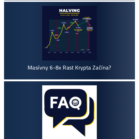
Najčítanejšie
Ako to Celé Funguje?