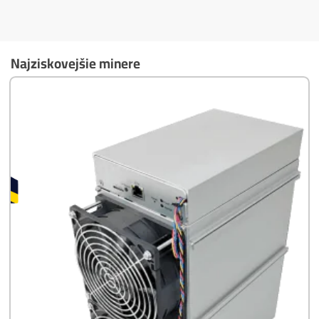
Masívny 6-8x Rast Krypta Začína?
Časté otázky pred Kúpou