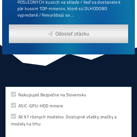
Antminer Z15 (420 Ksol/s)
0,00
€