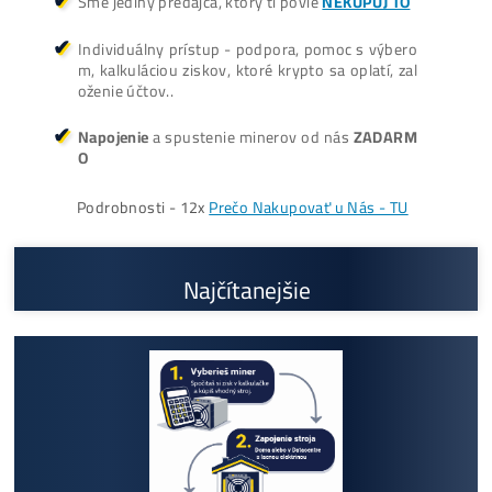
ŤAŽBA vs NÁKUP krypta? Č
zarobí VIAC? (rozdiel až 300
Prečo My?
možný Osobný Odber a
Platba na Mieste
Najväčší 🇸🇰🇨🇿 SK-CZ výrobca GPU / HDD rig
ov a predajca ASIC minerov - najväčší výber
Na trhu už od
@2015