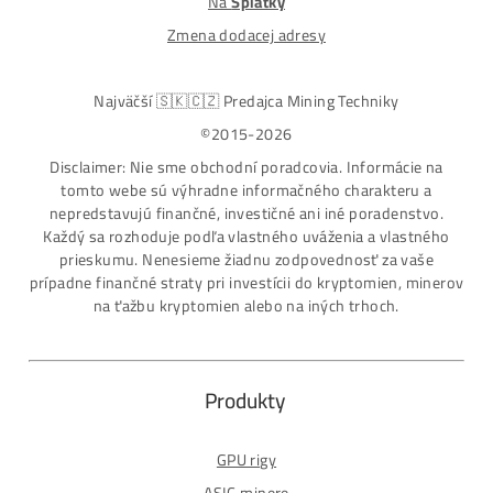
Nakupuješ Bezpečne na Slovensku
ASIC-GPU-HDD minere
Až 97 rôznych modelov. Dostupné všetky značky a
modely na trhu
Najväčší SK-CZ predajca Mining Techniky
Garancia Najnižšej Ceny v EU !
7 rokov Skúseností s miningom (od r. 2015)
Osobný odber / Kuriér po celej Európe
Platba na Dobierku / Bankový prevod / Kryptomeny