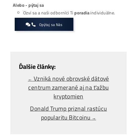
Zaujíma ťa Ťažba Viac?
Koľko minere
Zarábajú
?
Ako to celé
Funguje?
(ťažba/ objednávka..)
Ako sa dostať k
Lacnej Elektrine?
Ťažba vs Nákup
Krypta na Burze? Čo zarobí Viac?
Ako Vybrať
správny miner?
Alebo - pýtaj sa
Ozvi sa a naši odborníci Ti
poradia
individuálne.
Opýtaj sa Nás