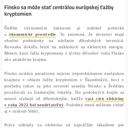
ale výhohy Fínska ani zďaleka nekončia.
Fínsko sa môže stať centrálou európskej ťažby
kryptomien
Ďalším významným faktorom je stabilné poli
a
ekonomické prostredie
. To znamená, že investori
vhodné podmienky na udržanie dlhodobých invest
Rovnako dokážu šetriť na nákladoch na elektrickú ene
Mineri, ktorí ťažia kryptomeny z týchto dôvodov vidia 
ako atraktívnu krajinu.
Fínsko zostáva paradoxne najviac nepreskúmanou euró
krajinou v oblasti ťažby kryptomien v Škandinávii, h
priebehu rokov sa jeho severskí susedia Nórsko a Šv
považovali za žiadanejšie lokality. Do podobných kraj
mineri sťahujú už dlhodobejšie, keďže
rast cien ele