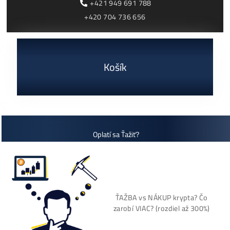
ČÍTAŤ VIAC »
03/08/2026
Cenník a zisky minerov