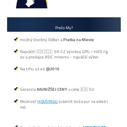
+421 949 691 788
+420 704 736 656
Košík
Oplatí sa Ťažiť?