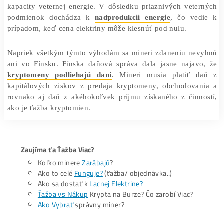
nižšie sú náklady na elektrinu, tým vyššie sú ziskové
pre minerov, pretože to znižuje prevádzkové náklady spo
ťažobným hardvérom.
Fínska vláda poskytuje značné dotácie na veternú ener
cieľom podporiť výrobu obnoviteľnej energie a znížiť 
uhlíka. Tieto dotácie následne viedli k rýchlemu rozš
kapacity veternej energie. V dôsledku priaznivých vet
podmienok dochádza k
nadprodukcii energie
, čo ve
prípadom, keď cena elektriny môže klesnúť pod nulu.
Napriek všetkým týmto výhodám sa mineri zdaneniu ne
ani vo Fínsku. Fínska daňová správa dala jasne najav
kryptomeny podliehajú dani
. Mineri musia platiť 
kapitálových ziskov z predaja kryptomeny, obchodova
rovnako aj daň z akéhokoľvek príjmu získaného z činn
ako je ťažba kryptomien.