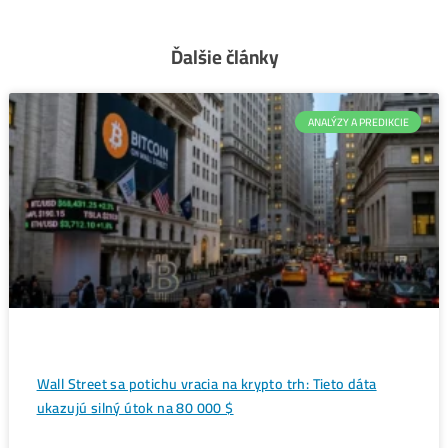
Vzniká nové obrovské dátové
←
centrum zamerané aj na ťažbu
kryptomien
Donald Trump priznal rastúcu
popularitu Bitcoinu
→
Ďalšie články
ANALÝZY A PREDIKC