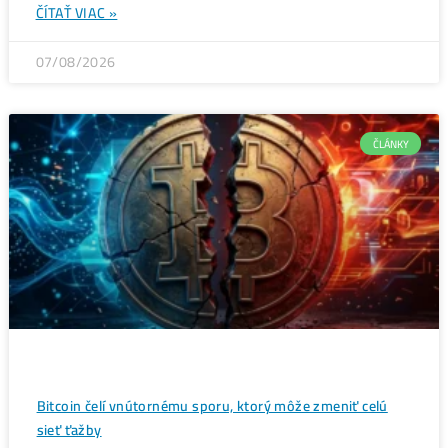
Wall Street sa potichu vracia na krypto trh: Tieto dáta
ukazujú silný útok na 80 000 $
ČÍTAŤ VIAC »
07/08/2026