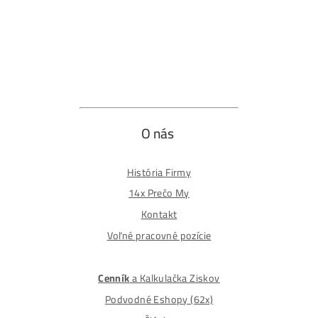
Ochrana osobných údajov
Obchodné podmienky
Reklamačný poriadok
Reklamačný formulár
Odstúpiť od zmluvy tu
Formulár na odstúpenie od zmluvy
Spôsoby platby
Na
Splátky
Zmena dodacej adresy
Najväčší 🇸🇰🇨🇿 Predajca Mining Techniky
©2015-2026
Disclaimer: Nie sme obchodní poradcovia. Informácie n