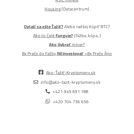
MM-PRO GROUP, spol. s r. o.
Malcov 139, 08606 Malcov, Slovensko
„Nekupuj BTC na burzách za plnú cenu. Získaj ho aj o -4
Lacnejšie – Ťažením.“
Obchod