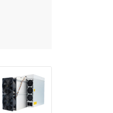
IAC »
ČÍTAŤ VIAC
2026
03/08/202