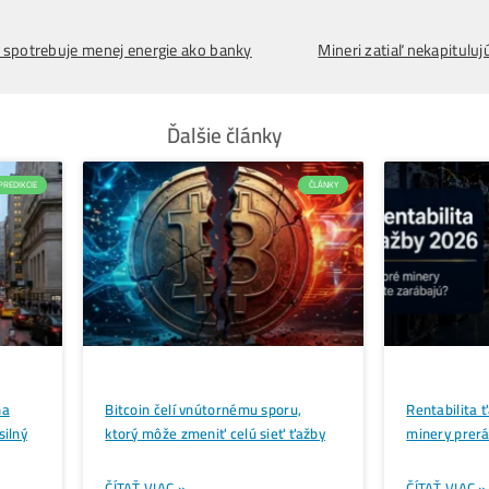
Vplyv na Bitcoin
Hlavný ekonóm Berenberg Dr Felix Schmidt tiež uviedol
500 bázických bodov
, americká ekonomika naďalej zos
zastavený proces v boji proti inflácii spôsobili, že FED 
Predpovede, že centrálne banky ponechajú úrokové sadz
úrokové sadzby totiž znamenajú, že peniaze sú menej do
dokonca tesne pred zasadnutím FED-u klesol pod 62 000 
ešte viac prehĺbiť.
Zaujíma ťa Ťažba Viac?
Koľko minere
Zarábajú
?