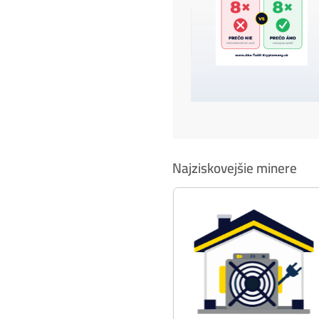
ČÍTA
07/