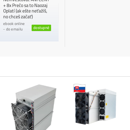
ČÍTAŤ V
Ť VIAC »
08/2026
05/08/