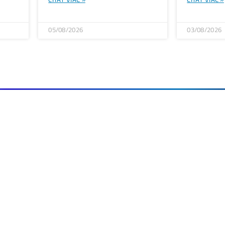
Ako to celé
Funguje?
(ťažba/ objednávka.
Ako sa dostať k
Lacnej Elektrine?
Ťažba vs Nákup
Krypta na Burze? Čo zaro
Ako Vybrať
správny miner?
Ťažba Bitcoinu spotrebuje menej ene
←