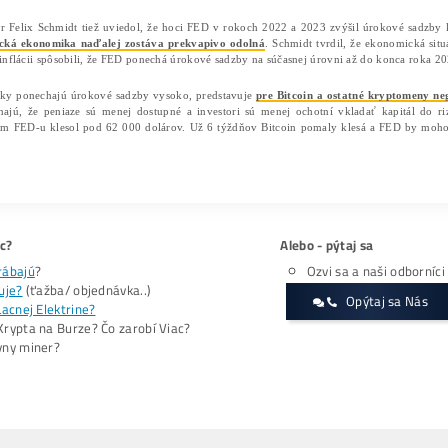
Hlavný ekonóm FWD Bonds Chris Rupkey tiež uviedol, ž
mierne ochladiť. Avšak prezident FED-u Jerome Powell 
inflácia sa ochladila. Preto si myslíme, že prvé zníženie 