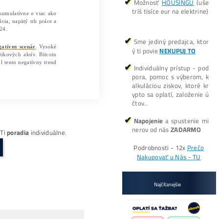
e mesačné zmeny v jadrovej inflácii sa môžu v druhom 
potrebuje na zníženie úrokových sadzieb viac ako jeden 
úrokových sadzieb uvidíme v septembri, povedal.