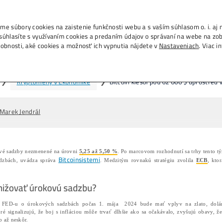
., IČO 53804996, používame súbory cookies na zais
m na tlačidlo „Rozumiem“ súhlasíte s využívaním c
h na ďalších weboch. Podrobnosti, aké cookies a 
tcoin klesol pod 62 000 $ upros
Domov
❯
Články
❯
Kryptomeny v Eko
29/04/2024
Marek Jendrál