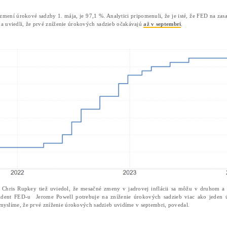
FED
v marci ponechal úrokové sadzby nezmenené na úro
Bitc
rozhodnutie o úrokových sadzbách, uvádza správa
sadzbu na
4,50 %.
Kedy začne FED znižovať úrokovú s
Očakáva sa, že rozhodnutie FED-u o úrokových sadzb
Makroekonomické údaje, ktoré signalizujú, že boj s infl
znižovaniu úrokových sadzieb až neskôr.
Pravdepodobnosť, že FED nezmení úrokové sadzby 1. mája,
sadzby na konštantnej úrovni a uviedli, že prvé zníženie