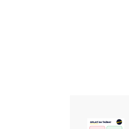
Wall
kryp
útok