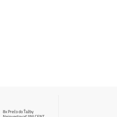
ANALÝZY A PREDIKCIE
 Street sa potichu vracia na
Bitcoin
to trh: Tieto dáta ukazujú silný
ktorý m
 na 80 000 $