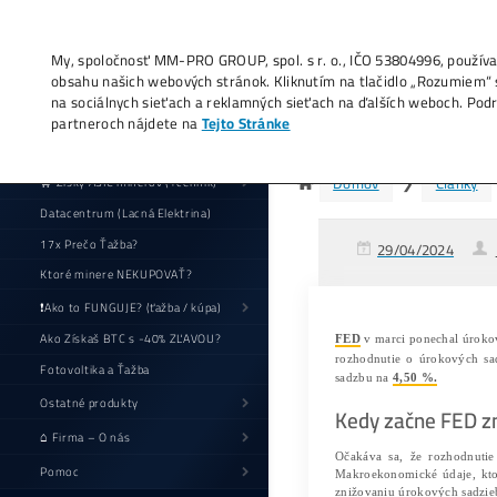
My, spoločnosť MM-PRO GROUP, spol. s r. o
obsahu našich webových stránok. Kliknutí
na sociálnych sieťach a reklamných sieťac
partneroch nájdete na
Tejto Stránke
Bi
🛒 Zisky ASIC minerov (+cenník)
Datacentrum (Lacná Elektrina)
17x Prečo Ťažba?
Ktoré minere NEKUPOVAŤ?
❗Ako to FUNGUJE? (ťažba / kúpa)