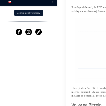
Ako Získaš BTC s -40% ZĽAVOU?
Fotovoltika a Ťažba
Ostatné produkty
⌂ Firma – O nás
Pomoc
Cenník a zisky minerov