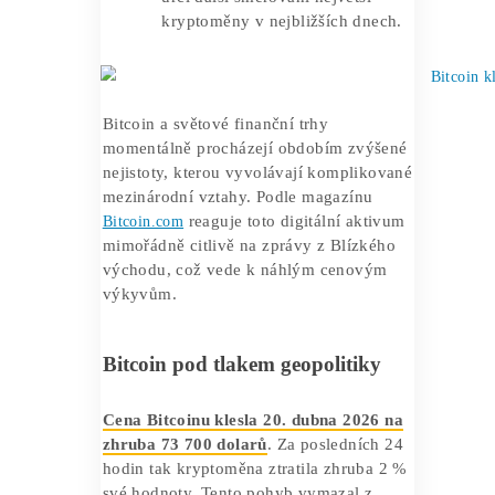
Cena Bitcoinu klesla pod hranici
74 000 dolarů poté, co Teherán
oficiálně odmítl účast na druhém
kole mírových jednání.
Eskalace napětí v Hormuzském
průlivu přímo ohrožuje stabilitu
globálních cen energií a snižuje
ochotu obchodníků podstupovat
riziko u digitálních aktiv.
Trhy momentálně pozorně
sledují reakci Washingtonu a
technické úrovně podpory, které
určí další směřování největší
kryptoměny v nejbližších dnech.