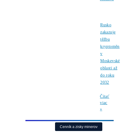
Čítať
viac
»
07/08/202
Články
Bitcoin
čelí
vnitřnímu
sporu,
který