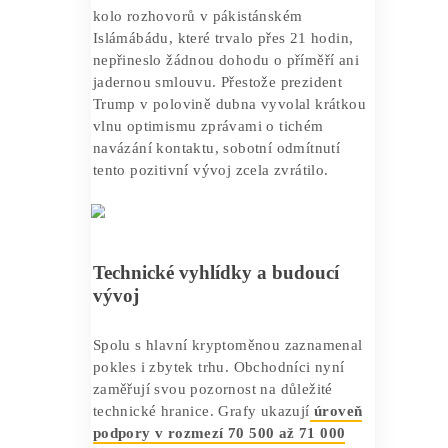
dolarů, kde se cena držela během
nedávné fáze konsolidace. Hlavním
spouštěčem výprodejů se stalo prohlášení
íránské státní agentury, která
potvrdila
odstoupení Teheránu od navrhovaného
druhého kola jednání
.
Íránští představitelé zdůvodnili toto
rozhodnutí nadměrnými požadavky ze
strany Washingtonu a protichůdnými
postoji USA. Zároveň poukázali na
přetrvávající
námořní blokádu v
Hormuzském průlivu
. Právě tato oblast
představuje kritický bod pro tranzit ropy.
Jakékoli narušení dopravy v tomto
regionu má okamžitý vliv na světové
ceny energií a chuť investorů riskovat.
Kryptoměnový trh tyto signály pozorně
sledoval od začátku roku 2026. První