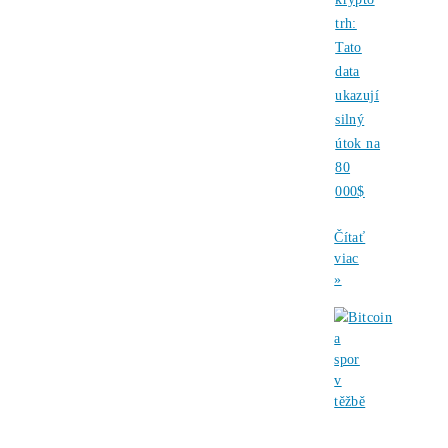
Ozvi sa a naši odborníci Ti
poradia
individuálne.
Opýtaj sa Nás
Těžaři likvidují
←
bitcoinové rezervy,
aby přežili rekordní
Ďalšie
nárůst nákladů
články
Morgan Stanley
Články
dominuje s vlastním