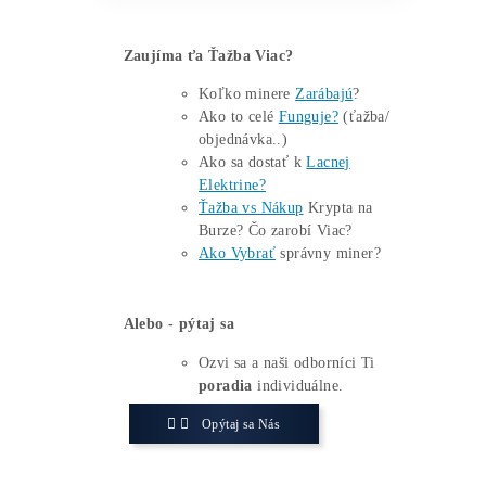
technické hranice. Grafy ukazují
úroveň
podpory v rozmezí 70 500 až 71 000
dolarů
. Naopak silný odpor se nachází v
blízkosti 75 000 dolarů. Bitcoin v
uplynulých týdnech vícekrát testoval
dokonce úroveň 76 000 dolarů, ale
nedokázal si toto postavení udržet.
Atmosféru na trhu zhoršilo i nedělní
varování prezidenta Trumpa vůči Íránu.
Prohlásil, že už neplánuje vystupovat jako
„pan Milý“. Investoři tak čekají na
oficiální diplomatickou reakci USA a další
kroky v Hormuzském průlivu, kde Írán
nedávno zaútočil na tankery. Kurz na
Polymarketu pro tuto událost klesl k 30.
dubnu na 28%. Pokud diplomaté
nenajdou společnou řeč, volatilita spojená
s tímto konfliktem pravděpodobně