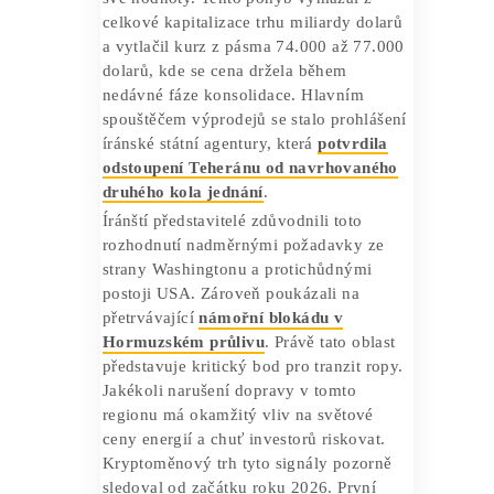
Bitcoin a světové finanční trhy
momentálně procházejí obdobím zvýšené
nejistoty, kterou vyvolávají komplikované
mezinárodní vztahy. Podle magazínu
Bitcoin.com
reaguje toto digitální aktivum
mimořádně citlivě na zprávy z Blízkého
východu, což vede k náhlým cenovým
výkyvům.
Bitcoin pod tlakem geopolitiky
Cena Bitcoinu klesla 20. dubna 2026 na
zhruba 73 700 dolarů
. Za posledních 24
hodin tak kryptoměna ztratila zhruba 2 %
své hodnoty. Tento pohyb vymazal z
celkové kapitalizace trhu miliardy dolarů
a vytlačil kurz z pásma 74.000 až 77.000