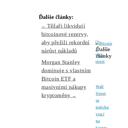
neutichne. Ve večerních hodinách se
Bitcoin pokoušel udržet nad
psychologickou hranicí 74.000 dolarů.
Zaujíma ťa Ťažba Viac?
Koľko minere
Zarábajú
?
Ako to celé
Funguje?
(ťažba/
objednávka..)
Ako sa dostať k
Lacnej
Elektrine?
Ťažba vs Nákup
Krypta na
Burze? Čo zarobí Viac?
Ako Vybrať
správny miner?
Alebo - pýtaj sa