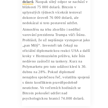
kolo rozhovorů v pákistánském
Islámábádu, které trvalo přes 21 hodin,
nepřineslo žádnou dohodu o příměří ani
jadernou smlouvu. Přestože prezident
Trump v polovině dubna vyvolal krátkou
vlnu optimismu zprávami o tichém
navázání kontaktu, sobotní odmítnutí
tento pozitivní vývoj zcela zvrátilo.
Technické vyhlídky a budoucí
vývoj
Spolu s hlavní kryptoměnou zaznamenal
pokles i zbytek trhu. Obchodníci nyní
zaměřují svou pozornost na důležité