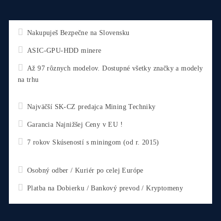
CHCEŠ
začať Ťažiť?
PREMÝŠĽAŠ
,
či sa vôbec oplatí?
Alebo radšej
NAKÚPIŤ
na Burze?
Koľko
Zarobíš?
Čo sa
Oplatí?
Prečo radšej
Neinvestova
Vyplň formulár a
Poradíme
:)
Čo ťa Zaujíma?
Zvoľ Otázku ↑↑ alebo sa Opýtaj Vlastnú ↓↓
*
Email
Tel. číslo