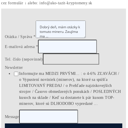
ASIC minere
Housing
(Datacentrum)
Oplatí sa ešte Ťažiť?
Alebo radšej Kúpiť BTC?
Ako
to Celé
Funguje?
(ťažba, kúpa..)
Ako Vybrať
miner?
8x Prečo do ťažby
NEinvestovať
+8x Prečo Áno
Ako-Ťažiť-Kryptomeny.sk
info@ako-tazit-kryptomeny.sk
+421 949 691 788
+420 704 736 656