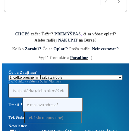
Kompletní Ceník Všech minerů ZDE
10,00
€
Housing Minerů – Ušetři na Elektřině Desetitisíc
0,10
€
Antminer Z15 (420 Ksol/s)
0,00
€
Antminer Z15 Pro (860 KSol/s)
3 940,00
€