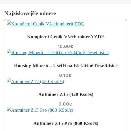
Osud kryptoměn v rukou Clarity Act: Bude zákon schválen?
Čítať viac »
29/07/2026
Články
Těžba Bitcoinu čelí zelenému obratu, ale její celková spotřeba r
roste
Čítať viac »
28/07/2026
8x Prečo do Ťažby