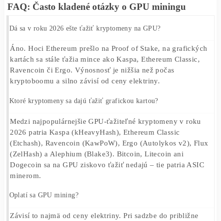
Budoucnost grafických karet v kryptosvětě
Zajímavé je, že GPU dnes nacházejí nové využití i mimo
tradiční
těžbu kryptoměn
. Rozvoj umělé inteligence,
strojového učení a blockchainových řešení opět zvýšil
poptávku po výkonných grafických kartách. Odborníci p
upozorňují, že ačkoli se podoba miningu mění, význam 
ve světě digitálních technologií zůstává mimořádně silný.
Možná už nežijeme v dobách, kdy bylo možné vydělávat
stovky eur měsíčně na několika kartách v garáži. Přesto 
bylo chybou považovat
GPU mining
za uzavřenou kapito
Komunita je stále aktivní, nové projekty vznikají a moder
nové, ale také
repasované grafické karty
, zůstávají jedním z
nejuniverzálnějších nástrojů digitální éry.
A právě proto je téma
miningu
,
těžby kryptoměn
,
GPU
a
grafických karet
stále aktuální – jen se postupně přesou
masového byznysu do světa nadšenců, specialistů a