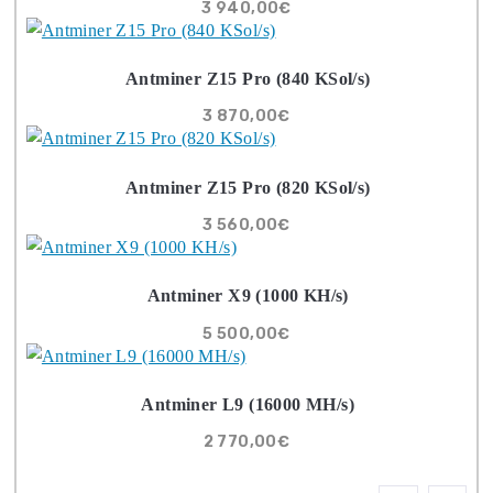
Neinvestovať ANI
CENT + 8x Prečo sa
to Naozaj Oplatí (ak
ešte neťažíš, no chce
začať)
ebook online - do emailu
dostupné
Najziskovejšie minere