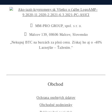
Newsletter
Informujte ma MEDZI PRVÝMI... : o 4-6% ZĽAVÁCH /
Vypustení noviniek (minerov), na ktoré sa spúšťa
LIMITOVANÝ PREDAJ / o Prehľade najziskovejších
strojov / Časovo obmedzených ponukách / POSLEDNÝ
kusoch na sklade / Keď sa dostanete k pár kusom TOP-
minerov, ktoré sú DLHODOBO vypredané / Nevyrábajú 
...
Message
Odoslať otázku