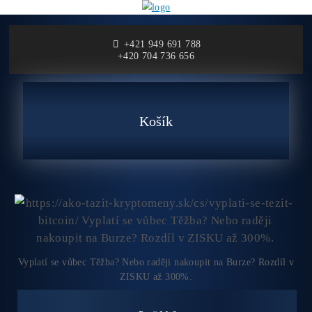
+421 949 691 788
+420 704 736 656
Košík
Vyplatí se vůbec Těžba? Nebo raději nakoupit na Burze? Rozd
ZISKU až 300%.