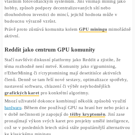
karty
. Později přišla další zásadní událost – Ethereum, kt
bylo dlouhá léta hlavním cílem
GPU těžařů
, přešlo v roce
na systém Proof of Stake. To způsobilo výrazný pokles
ziskovosti klasického
GPU miningu
.
Mnozí proto předpovídali definitivní konec éry GPU. Real
ovšem podstatně zajímavější.
GPU mining stále žije
I v roce 2026 existují kryptoměny, které lze efektivně těži
pomocí GPU. Mezi nejznámější patří Kaspa, Ravencoin,
Ethereum Classic či Ergo. Přestože jejich výnosnost již
nedosahuje úrovně z období největšího kryptoboomu, stá
existují uživatelé, kteří se
těžbě kryptoměn
věnují.
Důvodů je několik. Někteří mají přístup k levné elektřině
vlastním fotovoltaickým systémům. Jiní vnímají mining j
hobby, způsob podpory decentralizovaných sítí nebo
dlouhodobou investici do mincí, jejichž hodnota může v