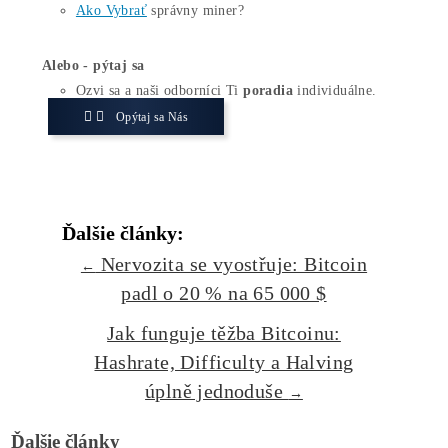
minerom.
Oplatí sa GPU mining?
Závisí to najmä od ceny elektriny. Pri sadzbe do približn
0,10 €/kWh alebo s vlastnou fotovoltikou sa efektívne ka
vedia dostať do zisku. Pri vyšších cenách ide skôr o hob
alebo dlhodobú investíciu do mincí.
Aký je rozdiel medzi GPU miningom a ASIC miningom?
Grafické karty sú univerzálne a zvládnu rôzne algoritmy
pri sieťach ako Bitcoin ich dávno predbehli špecializova
ASIC minery, ktoré sú mnohonásobne výkonnejšie a
energeticky efektívnejšie pri jednom konkrétnom algorit
Zvažujete prechod od grafických kariet k výkonnejšiemu
efektívnejšiemu riešeniu? Pozrite si ponuku ASIC miner
možnosti ich hostingu na
ako-tazit-kryptomeny.sk
.