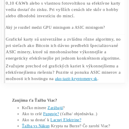
technologických experimentátorů.
FAQ: Často kladené otázky o GPU miningu
Dá sa v roku 2026 ešte ťažiť kryptomeny na GPU?
Áno. Hoci Ethereum prešlo na Proof of Stake, na grafic
kartách sa stále ťažia mince ako Kaspa, Ethereum Classic
Ravencoin či Ergo. Výnosnosť je nižšia než počas
kryptoboomu a silno závisí od ceny elektriny.
Ktoré kryptomeny sa dajú ťažiť grafickou kartou?
Medzi najpopulárnejšie GPU-ťažiteľné kryptomeny v ro
2026 patria Kaspa (kHeavyHash), Ethereum Classic
(Etchash), Ravencoin (KawPoW), Ergo (Autolykos v2), 
(ZelHash) a Alephium (Blake3). Bitcoin, Litecoin ani
Dogecoin sa na GPU ziskovo ťažiť nedajú – tie patria A