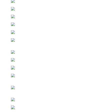
Pýtaj sa
Jeden z našich odborníkov Ti poradí.
1, Pýtaj sa cez
WhatsApp
2, Volaj na: