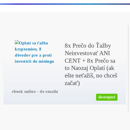
Nervozita se vyostřuje: Bitcoin
←
padl o 20 % na 65 000 $
Jak funguje těžba Bitcoinu:
Hashrate, Difficulty a Halving
úplně jednoduše
→
Ďalšie články
Články
Těžba Bitcoinu odhaluje tajemství: Kdo vlastně vytvořil nejvíce
v historii?
Čítať viac »
31/07/2026
Články