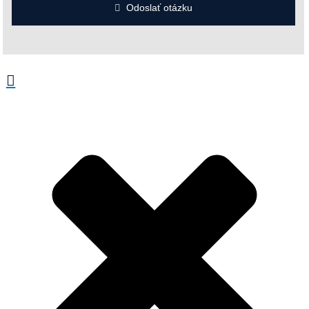
O nás
História Firmy
14x Prečo My
Kontakt
Voľné pracovné pozície