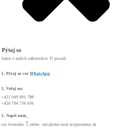
Cenník
a Kalkulačka Ziskov
Podvodné Eshopy (62x)
Články
Kontaktuj Nás
Jeden z našich odborníkov Ti poradí.
1, Chat cez
WhatsApp
2, Telefonicky:
+421 949 691 788
+420 704 736 656
3, Napíš nám:
cez formulár ↓ alebo: info@ako-tazit-kryptomeny.sk