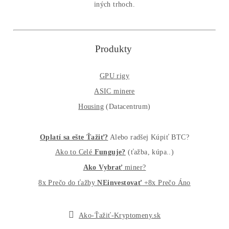
Osobný odber / Kuriér po celej Európe
Platba na Dobierku / Bankový prevod / Kryptomeny
MM-PRO GROUP, spol. s r. o.
Malcov 139, 08606 Malcov, Slovensko
„Nekupuj BTC na burzách za plnú cenu. Získaj ho aj o -4
Lacnejšie – Ťažením.“