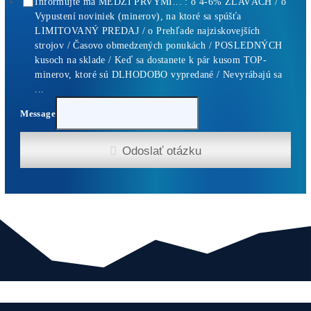
Antminer Z15 Pro (840 KSol/s)
3 870,00
€
Antminer Z15 Pro (820 KSol/s)
3 560,00
€
Antminer X9 (1000 KH/s)
5 500,00
€
Antminer L9 (16000 MH/s)
2 770,00
€