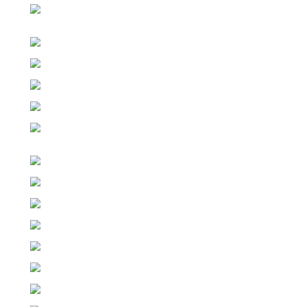
+421 949 691 788
+420 704 736 656
3, Napíš nám_
cez formulár 👇 alebo: info@ako-tazit-kryptomeny.sk
Otázka / Správa
*
E-mailová adresa
*
Tel. číslo (nepovinné)
Newsletter
Informujte ma MEDZI PRVÝMI… : o 4-6% ZĽAVÁCH /
Vypustení noviniek (minerov), na ktoré sa spúšťa