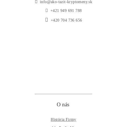
Obchod
Ochrana osobných údajov
Obchodné podmienky
Reklamačný poriadok
Reklamačný formulár
Odstúpiť od zmluvy tu
Formulár na odstúpenie od zmluvy
Spôsoby platby
Na
Splátky
Zmena dodacej adresy