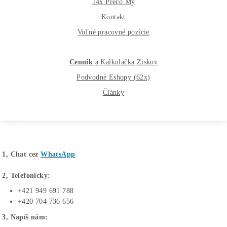
Najväčší 🇸🇰🇨🇿 Predajca Mining Techniky
©2015-2026
Disclaimer: Nie sme obchodní poradcovia. Informácie na to
webe sú výhradne informačného charakteru a nepredstavuj
finančné, investičné ani iné poradenstvo. Každý sa rozhodu
podľa vlastného uváženia a vlastného prieskumu. Nenesie
žiadnu zodpovednosť za vaše prípadne finančné straty pri
investícii do kryptomien, minerov na ťažbu kryptomien aleb
iných trhoch.
Produkty
GPU rigy