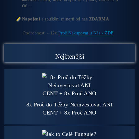
Jsme jediný prodejce, který ti řekne
NEKUPUJ
TO
Individuální Přístup - podpora, pomoc s výběrem,
kalkulací zisků, které krypto se vyplatí, založení ú
čtů ..
Napojení
a spuštění minerů od nás
ZDARMA
Podrobnosti - 12x
Proč Nakupovat u Nás - ZDE
Nejčtenější