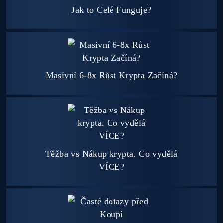
8x Proč do Těžby Neinvestovat ANI
CENT + 8x Proč ANO
Jak to Celé Funguje?
Masivní 6-8x Růst Krypta Začíná?