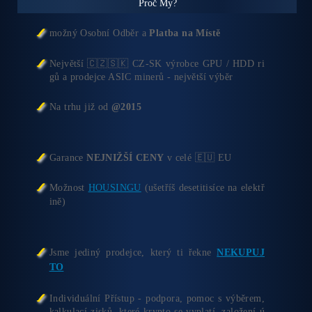
Proč My?
možný Osobní Odběr a
Platba na Místě
Největší 🇨🇿🇸🇰 CZ-SK výrobce GPU / HDD ri
gů a prodejce ASIC minerů - největší výběr
Na trhu již od
@2015
Garance
NEJNIŽŠÍ CENY
v celé 🇪🇺 EU
Možnost
HOUSINGU
(ušetříš desetitisíce na elektř
ině)