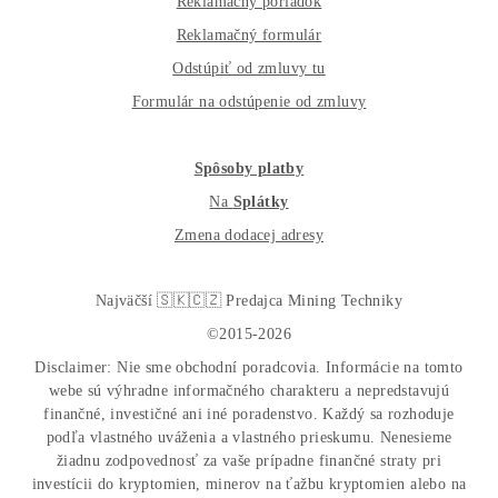
Nakupuješ Bezpečne na Slovensku
ASIC-GPU-HDD minere
Až 97 rôznych modelov. Dostupné všetky značky a mode
na trhu
Najväčší SK-CZ predajca Mining Techniky
Garancia Najnižšej Ceny v EU !
7 rokov Skúseností s miningom (od r. 2015)