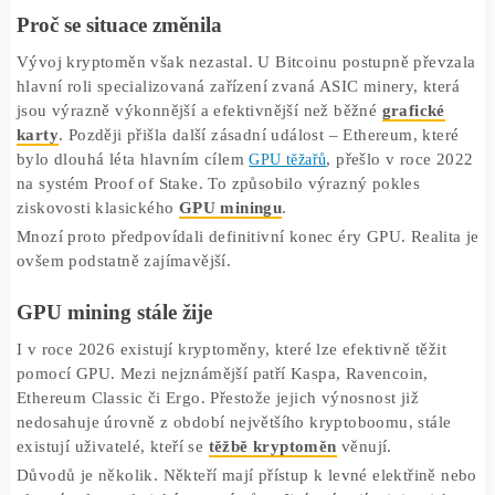
V začátcích Bitcoinu bylo možné kryptoměny těžit pomo
běžných procesorů. Rostoucí popularita však rychle zvýši
náročnost výpočtů a komunita objevila potenciál, který n
grafické karty
. Ty dokázaly provádět velké množství
matematických operací současně, což z nich udělalo ideál
nástroj pro
mining
.
Během let 2017 až 2021 zažil trh s hardwarem doslova zl
horečku. Výkonné GPU byly často vyprodány na celé mě
dopředu a ceny některých modelů stouply na několikaná
doporučené ceny. Těžaři budovali celé farmy sestávající 
desítek či stovek karet, přičemž nejoblíbenější byly mode
společností NVIDIA a AMD.
Proč se situace změnila
Vývoj kryptoměn však nezastal. U Bitcoinu postupně pře
hlavní roli specializovaná zařízení zvaná ASIC minery, kt
jsou výrazně výkonnější a efektivnější než běžné
grafick