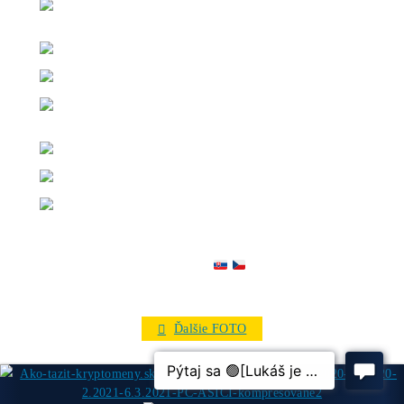
LIMITOVANÝ PREDAJ / o Prehľade najziskovejších stro
/ Časovo obmedzených ponukách / POSLEDNÝCH kusoc
sklade / Keď sa dostanete k pár kusom TOP-minerov, kto
sú DLHODOBO vypredané …
Phone
Odoslať otázku