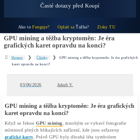
Těžba vs Nákup krypta. Co vydělá
VÍCE?
Časté dotazy před Koupí
Ako to
Funguje?
Oplatí sa
Ťažba?
Zisky TU
GPU mining a těžba kryptoměn: Je éra
grafických karet opravdu na konci?
❯
❯
Domov
Články
GPU mining a těžba kryptoměn: Je éra gr