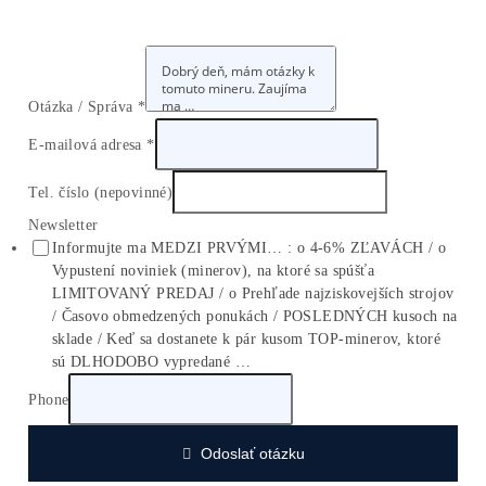
Otázka / Správa
*
E-mailová adresa
*
Tel. číslo (nepovinné)
Newsletter
Informujte ma MEDZI PRVÝMI... : o 4-6% ZĽAVÁC
o Vypustení noviniek (minerov), na ktoré sa spúšťa
LIMITOVANÝ PREDAJ / o Prehľade najziskovejších
strojov / Časovo obmedzených ponukách / POSLED
kusoch na sklade / Keď sa dostanete k pár kusom TOP
minerov, ktoré sú DLHODOBO vypredané ...
Message