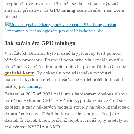
karet opravdu na konci?
03/06/2026
Jakub V.
GPU mining a těžba kryptoměn: Je éra grafic
karet opravdu na konci?
Když se řekne
GPU mining
, mnohým se vybaví fotografi
místností plných blikajících zařízení, kde jsou seřazeny
grafické karty
. Právě GPU byly dlouhá léta symbolem
kryptoměnové revoluce. Přestože se dnes situace výrazně
změnila, představa, že
GPU mining
zcela zemřel, není zc
přesná.
Jak začala éra GPU miningu