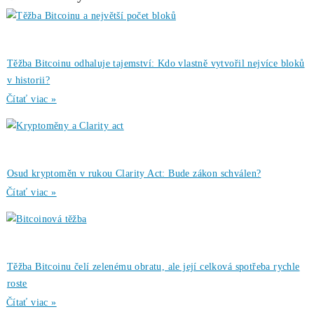
Zaujíma ťa Ťažba Viac?
Koľko minere
Zarábajú
?
Ako to celé
Funguje?
(ťažba/ objednávka..)
Ako sa dostať k
Lacnej Elektrine?
Ťažba vs Nákup
Krypta na Burze? Čo zarobí Viac?
Ako Vybrať
správny miner?
Alebo - pýtaj sa
Ozvi sa a naši odborníci Ti
poradia
individuálne.
Opýtaj sa Nás