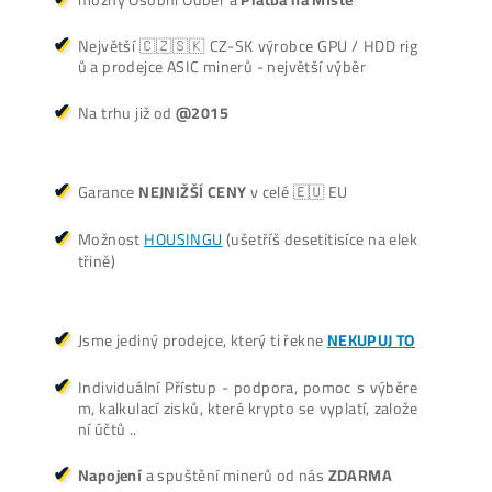
+420 704 736 656
Košík
Vyplatí se vůbec Těžba? Nebo raději nakoupit na Burze? Ro
v ZISKU až 300%.