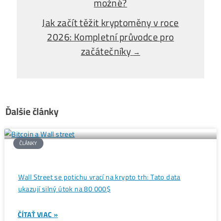
Opýtaj sa Nás
V Rusku se ve velkém těží
←
kryptoměny i přes zákaz. Jak je to
možné?
Jak začít těžit kryptoměny v roce
2026: Kompletní průvodce pro
začátečníky
→