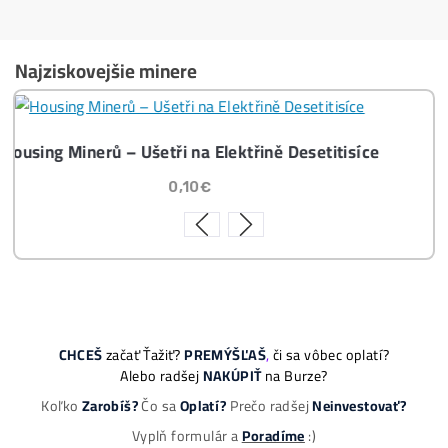
Těžba vs Nákup krypta. Co vydělá VÍCE?
Časté dotazy před Koupí
8x Proč do TĚŽBY