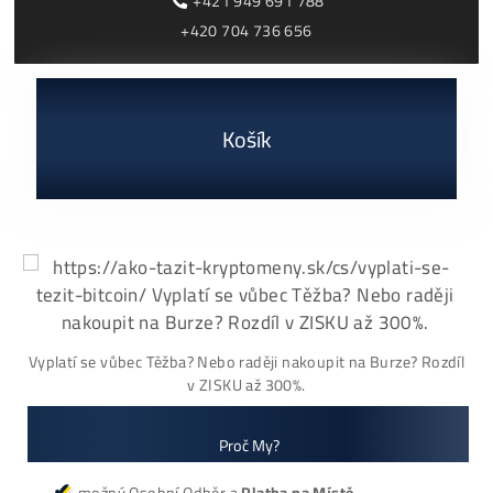
03/08/2026
Cenník a zisky minerov
+421 949 691 788