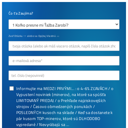
Neinvestovat ANI
CENT + 8x Proč se
to Opravdu Vyplatí!
ebook
dostupné
online - do
emailu
Najziskovejšie minere
etitisíce
Antminer Z15 (420 Ksol/s)