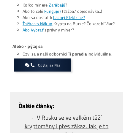
Celkově je momentální stav trhu důležitým signálem pro
investory, že zotavení nebude automatické. Kryptoměny
vyžadují překonat klíčové úrovně tržní kapitalizace a získa
podporu likvidity, aby se vytvořil stabilní růst.
Zaujíma ťa Ťažba Viac?
Koľko minere
Zarábajú
?
Ako to celé
Funguje?
(ťažba/ objednávka..)
Ako sa dostať k
Lacnej Elektrine?
Ťažba vs Nákup
Krypta na Burze? Čo zarobí Viac?
Ako Vybrať
správny miner?
Alebo - pýtaj sa
Ozvi sa a naši odborníci Ti
poradia
individuálne.