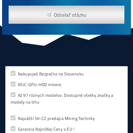
0,00
€
CHCEŠ
začať Ťažiť?
PREMÝŠĽAŠ
,
či sa vôbec oplatí?
Alebo radšej
NAKÚPIŤ
na Burze?
Koľko
Zarobíš?
Čo sa
Oplatí?
Prečo radšej
Neinvestova
Vyplň formulár a
Poradíme
:)
Čo ťa Zaujíma?