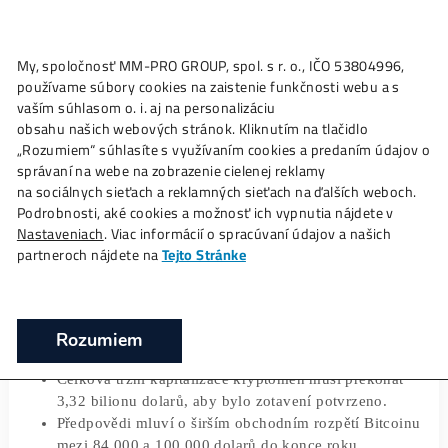
My, spoločnosť MM-PRO GROUP, spol. s r. o., IČO 53804996
Ako to
Funguje?
Oplatí sa
Ťažba?
Zisky TU
používame súbory cookies na zaistenie funkčnosti webu a 
Klíčový moment pro zotavení: Trh krypt
vaším súhlasom o. i. aj na personalizáciu
je na křižovatce
obsahu našich webových stránok. Kliknutím na tlačidlo
„Rozumiem“ súhlasíte s využívaním cookies a predaním úda
❯
❯
Domov
Články
Klíčový moment pro zotavení: Trh kryp
správaní na webe na zobrazenie cielenej reklamy
na křižovatce
na sociálnych sieťach a reklamných sieťach na ďalších webo
Podrobnosti, aké cookies a možnosť ich vypnutia nájdete v
Nastaveniach
. Viac informácií o spracúvaní údajov a našich
partneroch nájdete na
Tejto Stránke
12/12/2025
Jakub V.
Bitcoin klesl pod 92 000 dolarů po nedávném růstu
Rozumiem
vyvolávaje likvidace v hodnotě 514 milionů dolarů
Celková tržní kapitalizace kryptoměn musí překona