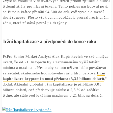
dluhopisů, slábnoucí chuť investorů na riziko zvrátila větš
oživení.
V důsledku celkového oslabení trhu bylo za
24 hodin
likvidováno více než 514 milionů dolarů
v pákových pozi
Zvýšená volatilita v derivátových trzích přitom způsobila 
týdenní ztráty pro hlavní tokeny. Tento pokles následoval 
co Bitcoin krátce přesáhl 94 500 dolarů, což vyvolalo men
short squeeze. Přesto však cena nedokázala prorazit rezist
zónu, která zůstává pevná již tři týdny.
Tržní kapitalizace a předpovědi do konce roku
FxPro Senior Market Analyst Alex Kuptsikevich ve své an
uvedl, že od 21. listopadu byla zaznamenána vyšší lokální
minima a maxima. „Přesto aby se toto oživení dalo považ
za začátek skutečného hodnotového růstu trhu, celková
tr