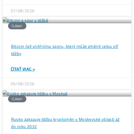
Ďalšie články
ČLÁNKY
Wall Street se potichu vrací na krypto trh: Tato data
ukazují silný útok na 80 000$
ČÍTAŤ VIAC »
07/08/2026
ČLÁNKY