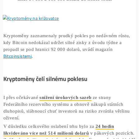
3,32 bilionu dolarů, aby bylo zotavení potvrzeno.
Předpovědi mluví o širším obchodním rozpětí Bitc
mezi 84 000 a 100 000 dolarů do konce roku.
Kryptoměny zaznamenaly prudký pokles po nedávném růs
kdy Bitcoin nedokázal udržet silné zisky z úvodu týdne a
propadl se pod hranici 92 000 dolarů, uvádí magazín
Bitcoinsistemi
.
Kryptoměny čelí silnému poklesu
I přes očekávané
snížení úrokových sazeb
ze strany
Federálního rezervního systému a obnově nákupů státních