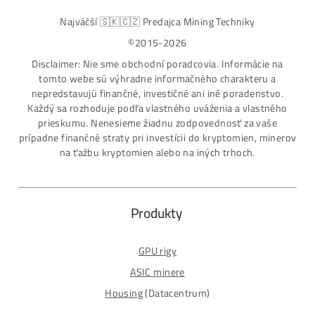
7 rokov Skúseností s miningom (od r. 2015)
Osobný odber / Kuriér po celej Európe
Platba na Dobierku / Bankový prevod / Kryptomeny
MM-PRO GROUP, spol. s r. o.
Malcov 139, 08606 Malcov, Slovensko
„Nekupuj BTC na burzách za plnú cenu. Získaj ho aj o -4
Lacnejšie – Ťažením.“