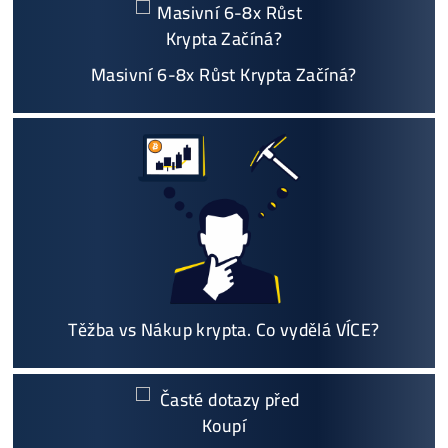
m, kalkulací zisků, které krypto se vyplatí, založe
ní účtů ..
Napojení
a spuštění minerů od nás
ZDARMA
Podrobnosti - 12x
Proč Nakupovat u Nás - ZDE
Nejčtenější
8x Proč do Těžby Neinvestovat ANI
CENT + 8x Proč ANO