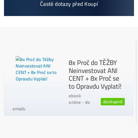
Jak to Celé Funguje?
Masivní 6-8x Růst Krypta Začíná?