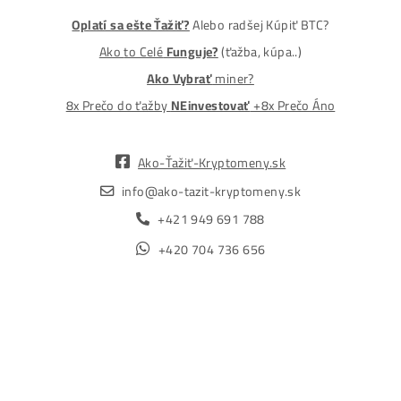
Obchod
Ochrana osobných údajov
Obchodné podmienky
Reklamačný poriadok
Reklamačný formulár
Odstúpiť od zmluvy tu
Formulár na odstúpenie od zmluvy