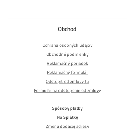
Alternative:
Nakupuješ Bezpečne na Slovensku
ASIC-GPU-HDD minere
Až 97 rôznych modelov. Dostupné všetky značky a
modely na trhu
Najväčší SK-CZ predajca Mining Techniky
Garancia Najnižšej Ceny v EU !