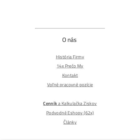
Spôsoby platby
Na
Splátky
Zmena dodacej adresy
Najväčší 🇸🇰🇨🇿 Predajca Mining Techniky
©2015-2026
Disclaimer: Nie sme obchodní poradcovia. Informácie n
tomto webe sú výhradne informačného charakteru a
nepredstavujú finančné, investičné ani iné poradenstvo
Každý sa rozhoduje podľa vlastného uváženia a vlastné
prieskumu. Nenesieme žiadnu zodpovednosť za vaše
prípadne finančné straty pri investícii do kryptomien, min
na ťažbu kryptomien alebo na iných trhoch.
Produkty