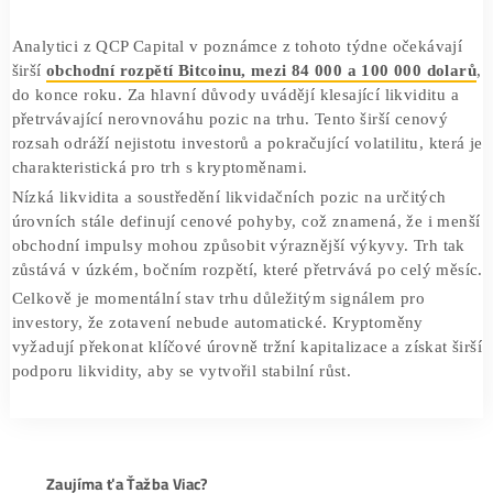
kapitalizace kryptoměn musí překonat 3,32 bilionu dola
dodal. Aktuální globální tržní kapitalizace je přibližně 3,0
bilionu dolarů, což představuje nárůst o 2,5 % od začátku
týdne, ale stále pod lokálním maximem 3,21 bilionu dolar
Analytici z QCP Capital v poznámce z tohoto týdne očeká
širší
obchodní rozpětí Bitcoinu, mezi 84 000 a 100 000 d
do konce roku. Za hlavní důvody uvádějí klesající likvidit
přetrvávající nerovnováhu pozic na trhu. Tento širší ceno
rozsah odráží nejistotu investorů a pokračující volatilitu, k
charakteristická pro trh s kryptoměnami.
Nízká likvidita a soustředění likvidačních pozic na určitý
úrovních stále definují cenové pohyby, což znamená, že i
obchodní impulsy mohou způsobit výraznější výkyvy. Trh
zůstává v úzkém, bočním rozpětí, které přetrvává po celý 