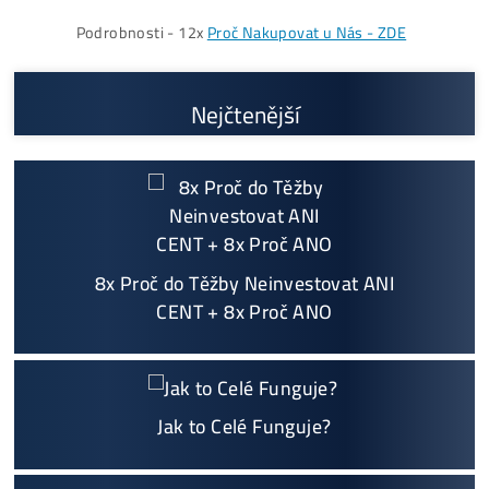
Proč My?
možný Osobní Odběr a
Platba na Místě
Největší 🇨🇿🇸🇰 CZ-SK výrobce GPU / HDD rig
ů a prodejce ASIC minerů - největší výběr
Na trhu již od
@2015
Garance
NEJNIŽŠÍ CENY
v celé 🇪🇺 EU
Možnost
HOUSINGU
(ušetříš desetitisíce na elek
třině)
Jsme jediný prodejce, který ti řekne
NEKUPUJ TO
Individuální Přístup - podpora, pomoc s výběre