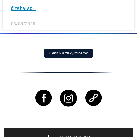
Bitcoin čelí vnitřnímu sporu, který může změnit celou síť
těžby
ČÍTAŤ VIAC »
05/08/2026
ČLÁNKY
Rusko zakazuje těžbu kryptoměn v Moskevské oblasti a
do roku 2032
ČÍTAŤ VIAC »