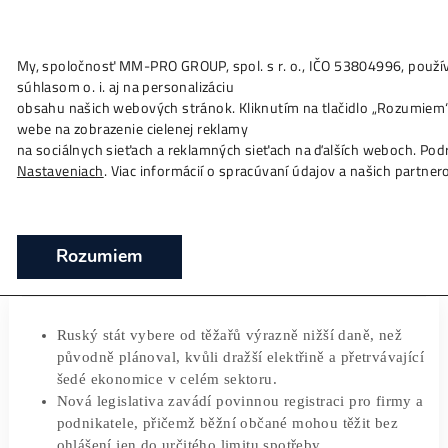
My, spoločnosť MM-PRO GROUP, spol. s r. o., IČO 53804996
Ako to
Funguje?
Oplatí sa
Ťažba?
Zisky TU
súhlasom o. i. aj na personalizáciu
Rusko vybere od těžařů kryptoměn na da
obsahu našich webových stránok. Kliknutím na tlačidlo „Ro
až 7 milionů dolarů
webe na zobrazenie cielenej reklamy
na sociálnych sieťach a reklamných sieťach na ďalších webo
❯
❯
Domov
Články
Rusko vybere od těžařů kryptoměn na d
Nastaveniach
. Viac informácií o spracúvaní údajov a našich
7 milionů dolarů
18/03/2026
Jakub V.
Rozumiem
Ruský stát vybere od těžařů výrazně nižší daně, ne
původně plánoval, kvůli dražší elektřině a přetrváva
šedé ekonomice v celém sektoru.