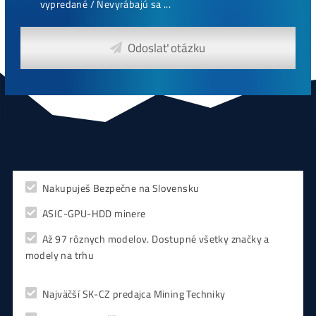
Antminer Z15 (420 Ksol/s)
0,00
€
CHCEŠ
začať Ťažiť?
PREMÝŠĽAŠ
,
či sa vôbec oplatí?
Alebo radšej
NAKÚPIŤ
na Burze?
Koľko
Zarobíš?
Čo sa
Oplatí?
Prečo radšej
Neinvestova
Vyplň formulár a
Poradíme
:)