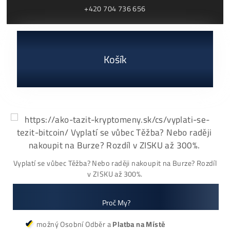
ČÍTAŤ VIAC »
03/08/2026
Cenník a zisky minerov