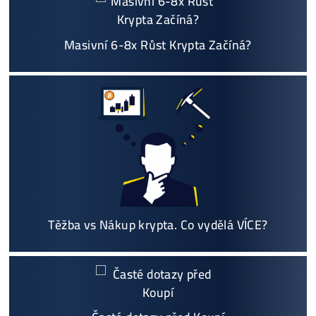
Individuální Přístup - podpora, pomoc s výběre
m, kalkulací zisků, které krypto se vyplatí, založe
ní účtů ..
Napojení
a spuštění minerů od nás
ZDARMA
Podrobnosti - 12x
Proč Nakupovat u Nás - ZDE
Nejčtenější
8x Proč do Těžby Neinvestovat ANI