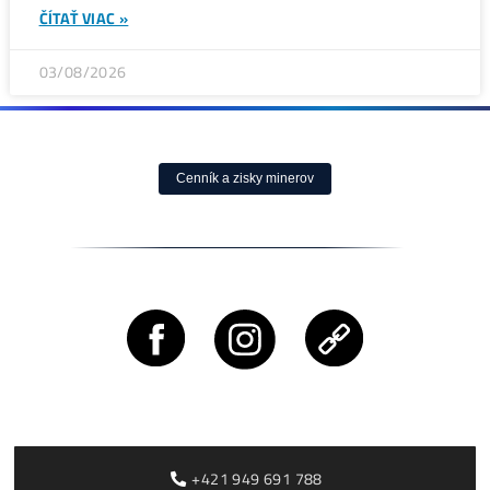
ČLÁNKY
Bitcoin čelí vnitřnímu sporu, který může změnit celou síť
těžby
ČÍTAŤ VIAC »
05/08/2026
ČLÁNKY
Rusko zakazuje těžbu kryptoměn v Moskevské oblasti a
do roku 2032