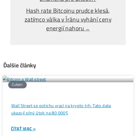
Alebo - pýtaj sa
Ozvi sa a naši odborníci Ti
poradia
individuálne.
Opýtaj sa Nás
Ropa na rekordní ceně. Co to
←
znamená pro Bitcoin?
Hash rate Bitcoinu prudce klesá,
zatímco válka v Íránu vyhání ceny
energií nahoru
→