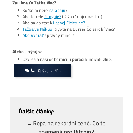
zatímco firmy zaplatí 1 až 2 miliony rublů, což je téměř 2
dolarů. Úřady mohou kromě pokuty pozastavit činnost po
až na 90 dní nebo zcela zkonfiskovat těžební zařízení. Sa
neminou ani ty, kteří těží bez povinné registrace. Tyto pos
se pohybují v rozmezí od 100 000 do 500 000 rublů, což
představuje více než 6 000 dolarů. Rusko tak jasně ukazuj
éra nekontrolované těžby v zemi definitivně skončila.
Zaujíma ťa Ťažba Viac?
Koľko minere
Zarábajú
?
Ako to celé
Funguje?
(ťažba/ objednávka..)
Ako sa dostať k
Lacnej Elektrine?
Ťažba vs Nákup
Krypta na Burze? Čo zarobí Viac?
Ako Vybrať
správny miner?