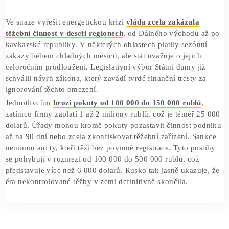
což představuje přibližně 2 % celkové poptávky v zemi.
Celková kapacita těžebních farem a datových center vzros
roce 2025 o 33 % a dosáhla 4 GW. Tento rychlý růst však
způsobuje nedostatek energie v některých částech země, 
vládu přimělo k radikálním krokům.
Restrikce a vysoké sankce za porušení pravidel
Ve snaze vyřešit energetickou krizi
vláda zcela zakázala
těžební činnost v deseti regionech
, od Dálného východu 
kavkazské republiky. V některých oblastech platily sezón
zákazy během chladných měsíců, ale stát uvažuje o jejich
celoročním prodloužení. Legislativní výbor Státní dumy ji
schválil návrh zákona, který zavádí tvrdé finanční tresty z
ignorování těchto omezení.
Jednotlivcům
hrozí pokuty od 100 000 do 150 000 rublů
,