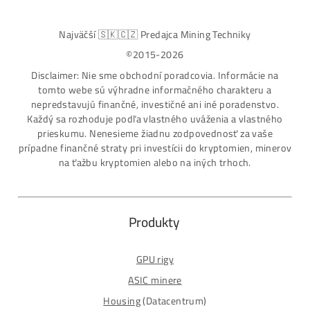
Najväčší SK-CZ predajca Mining Techniky
Garancia Najnižšej Ceny v EU !
7 rokov Skúseností s miningom (od r. 2015)
Osobný odber / Kuriér po celej Európe
Platba na Dobierku / Bankový prevod / Kryptomeny
MM-PRO GROUP, spol. s r. o.