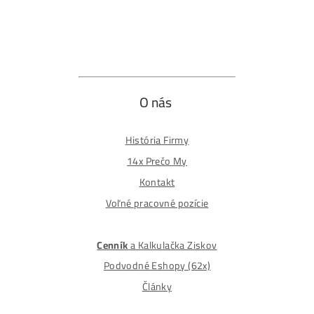
Formulár na odstúpenie od zmluvy
Spôsoby platby
Na
Splátky
Zmena dodacej adresy
Najväčší 🇸🇰🇨🇿 Predajca Mining Techniky
©2015-2026
Disclaimer: Nie sme obchodní poradcovia. Informácie n
tomto webe sú výhradne informačného charakteru a
nepredstavujú finančné, investičné ani iné poradenstvo
Každý sa rozhoduje podľa vlastného uváženia a vlastné
prieskumu. Nenesieme žiadnu zodpovednosť za vaše
prípadne finančné straty pri investícii do kryptomien, min
na ťažbu kryptomien alebo na iných trhoch.