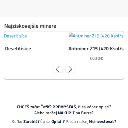
Těžba vs Nákup krypta. Co vydělá VÍCE?
Časté dotazy před Koupí