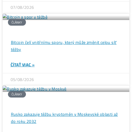
Ďalšie články
ČLÁNKY
Wall Street se potichu vrací na krypto trh: Tato data
ukazují silný útok na 80 000$
ČÍTAŤ VIAC »
07/08/2026