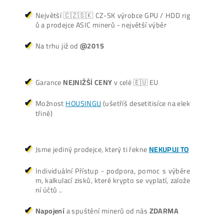
+421 949 691 788
+420 704 736 656
Košík
Vyplatí se vůbec Těžba? Nebo raději nakoupit na Burze? Ro
v ZISKU až 300%.