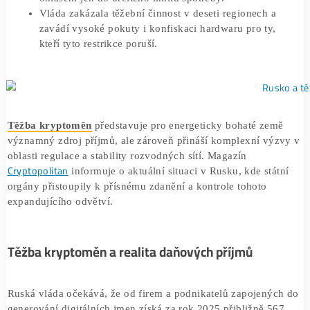
Nová legislativa zavádí povinnou registraci pro fir
podnikatele, přičemž běžní občané mohou těžit bez
ohlášení jen do určitého limitu spotřeby.
Vláda zakázala těžební činnost v deseti regionech 
zavádí vysoké pokuty i konfiskaci hardwaru pro ty,
kteří tyto restrikce poruší.
Těžba kryptoměn
představuje pro energeticky bohaté ze
významný zdroj příjmů, ale zároveň přináší komplexní vý
oblasti regulace a stability rozvodných sítí. Magazín
Cryptopolitan
informuje o aktuální situaci v Rusku, kde stá
orgány přistoupily k přísnému zdanění a kontrole tohoto
expandujícího odvětví.