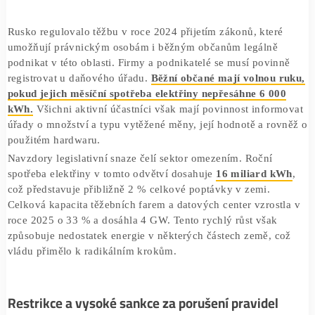
velká část farem stále funguje v ilegalitě. Podle oficiálníc
vyjádření více než dvě třetiny aktivních podniků stále ček
registraci a odmítají vystoupit ze stínové ekonomiky.
Legislativní rámec a povinnosti těžařů
Rusko regulovalo těžbu v roce 2024 přijetím zákonů, kter
umožňují právnickým osobám i běžným občanům legálně
podnikat v této oblasti. Firmy a podnikatelé se musí povi
registrovat u daňového úřadu.
Běžní občané mají volnou 
pokud jejich měsíční spotřeba elektřiny nepřesáhne 6 0
kWh.
Všichni aktivní účastníci však mají povinnost infor
úřady o množství a typu vytěžené měny, její hodnotě a ro
použitém hardwaru.
Navzdory legislativní snaze čelí sektor omezením. Roční
spotřeba elektřiny v tomto odvětví dosahuje
16 miliard 