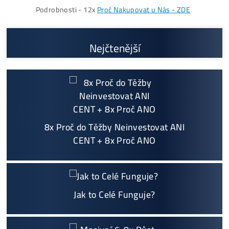
Proč My?
možný Osobní Odběr a
Platba na Místě
Největší 🇨🇿🇸🇰 CZ-SK výrobce GPU / HDD rig
ů a prodejce ASIC minerů - největší výběr
Na trhu již od
@2015
Garance
NEJNIŽŠÍ CENY
v celé 🇪🇺 EU
Možnost
HOUSINGU
(ušetříš desetitisíce na elek
třině)
Jsme jediný prodejce, který ti řekne
NEKUPUJ TO