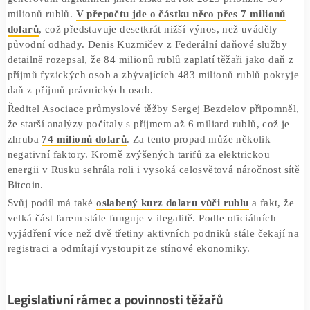
Těžba kryptoměn a realita daňových příjmů
Ruská vláda očekává, že od firem a podnikatelů zapojený
generování digitálních jmen získá za rok 2025 přibližně 5
milionů rublů.
V přepočtu jde o částku něco přes 7 milio
dolarů
, což představuje desetkrát nižší výnos, než uváděl
původní odhady. Denis Kuzmičev z Federální daňové slu
detailně rozepsal, že 84 milionů rublů zaplatí těžaři jako d
příjmů fyzických osob a zbývajících 483 milionů rublů po
daň z příjmů právnických osob.
Ředitel Asociace průmyslové těžby Sergej Bezdelov připo
že starší analýzy počítaly s příjmem až 6 miliard rublů, co
zhruba
74 milionů dolarů
. Za tento propad může několik
negativní faktory. Kromě zvýšených tarifů za elektrickou
energii v Rusku sehrála roli i vysoká celosvětová náročnos
Bitcoin.
Svůj podíl má také
oslabený kurz dolaru vůči rublu
a fak