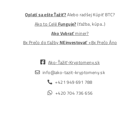
Malcov 139, 08606 Malcov, Slovensko
„Nekupuj BTC na burzách za plnú cenu. Získaj ho aj o -4
Lacnejšie – Ťažením.“
Obchod
Ochrana osobných údajov
Obchodné podmienky
Reklamačný poriadok
Reklamačný formulár
Odstúpiť od zmluvy tu