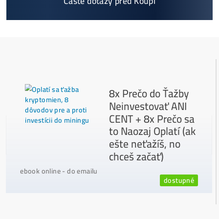
CENT + 8x Proč ANO
Jak to Celé Funguje?
Masivní 6-8x Růst Krypta Začíná?