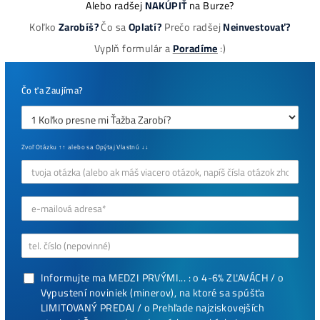
8x Prečo do Ťažby
Neinvestovať ANI
CENT + 8x Prečo sa
to Naozaj Oplatí (a
ešte neťažíš, no
chceš začať)
ebook online - do emailu
dostupné