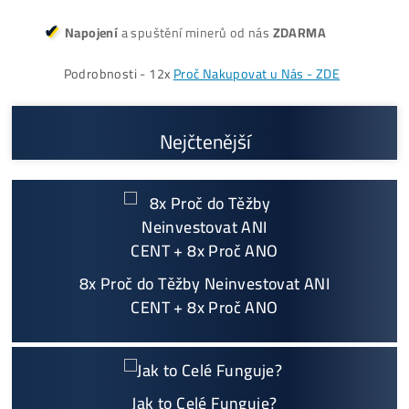
Vyplatí se vůbec Těžba? Nebo raději nakoupit na Burze? Ro
v ZISKU až 300%.
Proč My?
možný Osobní Odběr a
Platba na Místě
Největší 🇨🇿🇸🇰 CZ-SK výrobce GPU / HDD rig
ů a prodejce ASIC minerů - největší výběr
Na trhu již od
@2015
Garance
NEJNIŽŠÍ CENY
v celé 🇪🇺 EU
Možnost
HOUSINGU
(ušetříš desetitisíce na elek
třině)