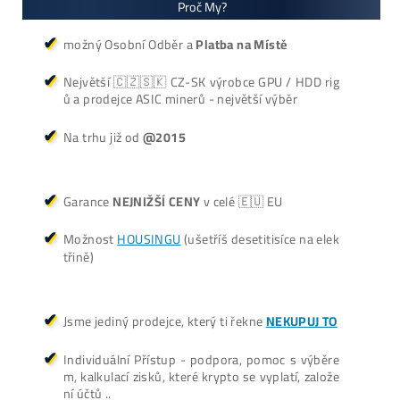
+421 949 691 788
+420 704 736 656
Košík