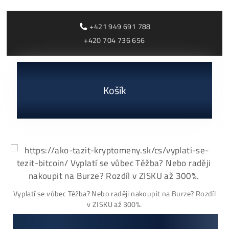
spotřeba rychle roste
ČÍTAŤ VIAC »
28/07/2026
Cenník a zisky minerov