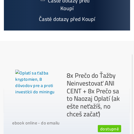
8x Proč do Těžby Neinvestovat ANI
CENT + 8x Proč ANO
Jak to Celé Funguje?
Masivní 6-8x Růst Krypta Začíná?