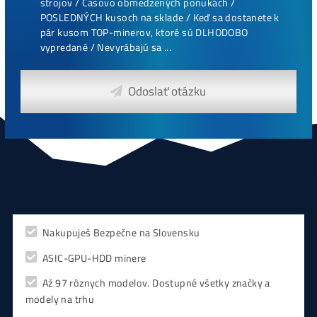
Najziskovejšie minere
Antminer Z15 (420 Ksol/s)
0,00
€
CHCEŠ
začať Ťažiť?
PREMÝŠĽAŠ
,
či sa vôbec oplatí?
Alebo radšej
NAKÚPIŤ
na Burze?
Koľko
Zarobíš?
Čo sa
Oplatí?
Prečo radšej
Neinvestova