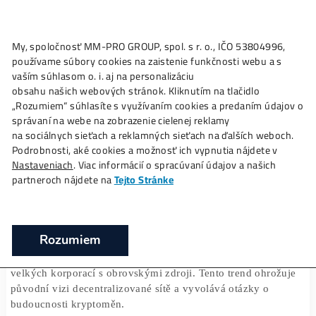
My, spoločnosť MM-PRO GROUP, spol. s r. o., IČO 53804996
Ako to
Funguje?
Oplatí sa
Ťažba?
Zisky TU
používame súbory cookies na zaistenie funkčnosti webu a 
Těžba kryptoměn ve stínu velkých korpor
vaším súhlasom o. i. aj na personalizáciu
Boj o decentralizaci
obsahu našich webových stránok. Kliknutím na tlačidlo
„Rozumiem“ súhlasíte s využívaním cookies a predaním úda
❯
❯
Domov
Články
Těžba kryptoměn ve stínu velkých korpo
správaní na webe na zobrazenie cielenej reklamy
o decentralizaci
na sociálnych sieťach a reklamných sieťach na ďalších webo
Podrobnosti, aké cookies a možnosť ich vypnutia nájdete v
Nastaveniach
. Viac informácií o spracúvaní údajov a našich
partneroch nájdete na
Tejto Stránke
13/06/2025
Těžba kryptoměn je základem fungování blockchainových 
Rozumiem
umožňující bezpečné a transparentní transakce. Avšak v
posledních letech
se těžba stále více centralizuje
do ruk
velkých korporací s obrovskými zdroji. Tento trend ohro