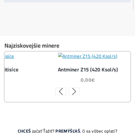
Těžba vs Nákup krypta. Co vydělá VÍCE?
Časté dotazy před Koupí