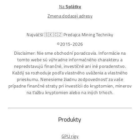
modely na trhu
Najväčší SK-CZ predajca Mining Techniky
Garancia Najnižšej Ceny v EU !
7 rokov Skúseností s miningom (od r. 2015)
Osobný odber / Kuriér po celej Európe
Platba na Dobierku / Bankový prevod / Kryptomeny