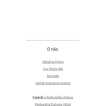
Reklamačný formulár
Odstúpiť od zmluvy tu
Formulár na odstúpenie od zmluvy
Spôsoby platby
Na
Splátky
Zmena dodacej adresy
Najväčší 🇸🇰🇨🇿 Predajca Mining Techniky
©2015-2026
Disclaimer: Nie sme obchodní poradcovia. Informácie n
tomto webe sú výhradne informačného charakteru a
nepredstavujú finančné, investičné ani iné poradenstvo
Každý sa rozhoduje podľa vlastného uváženia a vlastné
prieskumu. Nenesieme žiadnu zodpovednosť za vaše