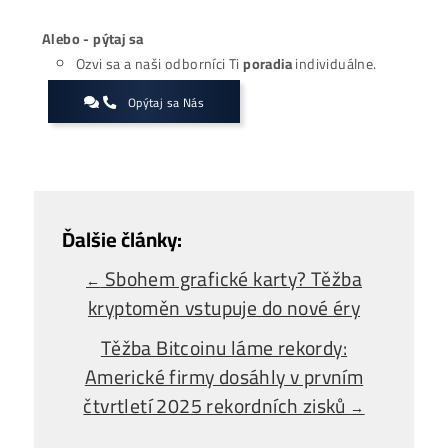
Zaujíma ťa Ťažba Viac?
Koľko minere
Zarábajú
?
Ako to celé
Funguje?
(ťažba/ objednávka..)
Ako sa dostať k
Lacnej Elektrine?
Ťažba vs Nákup
Krypta na Burze? Čo zarobí Viac?
Ako Vybrať
správny miner?
Alebo - pýtaj sa
Ozvi sa a naši odborníci Ti
poradia
individuálne.
Opýtaj sa Nás