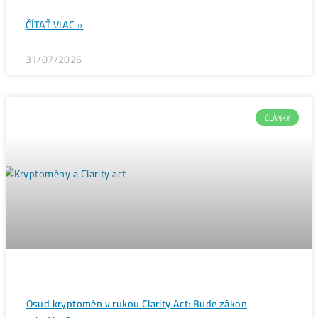
Těžba Bitcoinu odhaluje tajemství: Kdo vlastně vytvořil
nejvíce bloků v historii?
ČÍTAŤ VIAC »
31/07/2026