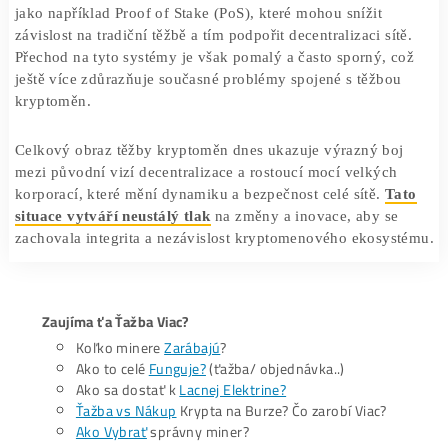
Někteří z nich se proto rozhodují pro
vstup do těžebních
– skupin těžících, kteří sdružují své výpočetní kapacity, 
zvýšily šance na úspěch a spravedlivější rozdělily odměn
Tato forma kolektivní těžby však také přispívá k centraliz
neboť několik velkých poolů má dnes dominantní postave
Kromě toho se vyvíjejí i alternativní mechanismy konsen
jako například Proof of Stake (PoS), které mohou snížit
závislost na tradiční těžbě a tím podpořit decentralizaci sí
Přechod na tyto systémy je však pomalý a často sporný, 
ještě více zdůrazňuje současné problémy spojené s těžbo
kryptoměn.
Celkový obraz těžby kryptoměn dnes ukazuje výrazný bo
mezi původní vizí decentralizace a rostoucí mocí velkých
korporací, které mění dynamiku a bezpečnost celé sítě.
T
situace vytváří neustálý tlak
na změny a inovace, aby se
zachovala integrita a nezávislost kryptomenového ekosy