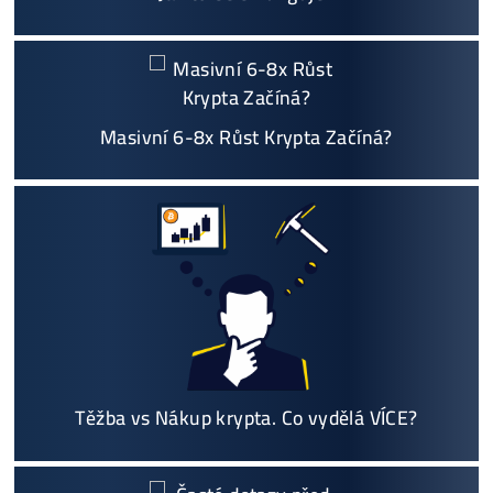
Jsme jediný prodejce, který ti řekne
NEKUPUJ TO
Individuální Přístup - podpora, pomoc s výběre
m, kalkulací zisků, které krypto se vyplatí, založe
ní účtů ..
Napojení
a spuštění minerů od nás
ZDARMA
Podrobnosti - 12x
Proč Nakupovat u Nás - ZDE
Nejčtenější