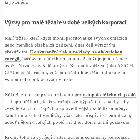
provést tzv. 51% útok, který by umožnil manipulovat s
transakcemi nebo bloky. Přestože je toto riziko zatím
minimální, rostoucí koncentrace moci v rukou několika h
vyvolává obavy z možného narušení decentralizované p
kryptoměn.
Výzvy pro malé těžaře v době velkých korporac
Malí těžaři, kteří kdysi mohli profitovat ze svých domácí
nebo menších těžebních zařízení, dnes čelí výrazným
překážkám.
Konkurenční tlak a náklady na elektrickou
energii
, hardware a údržbu rostou, což snižuje jejich šan
uspět. Navíc ceny špičkových těžebních zařízení jako AS
GPU neustále rostou, což mnohé drobné těžící odrazuje o
vstupu nebo pokračování v těžbě.