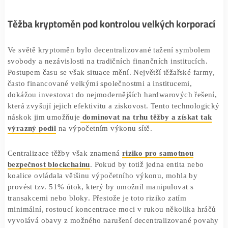
původní vizi decentralizované sítě a vyvolává otázky o
budoucnosti kryptoměn.
Těžba kryptoměn pod kontrolou velkých korpor
Ve světě kryptoměn bylo decentralizované tažení symbo
svobody a nezávislosti na tradičních finančních institucíc
Postupem času se však situace mění. Největší těžařské fa
často financované velkými společnostmi a institucemi,
dokážou investovat do nejmodernějších hardwarových řeš
která zvyšují jejich efektivitu a ziskovost. Tento technol
náskok jim umožňuje
dominovat na trhu těžby a získat 
výrazný podíl
na výpočetním výkonu sítě.
Centralizace těžby však znamená
riziko pro samotnou
bezpečnost blockchainu
. Pokud by totiž jedna entita neb
koalice ovládala většinu výpočetního výkonu, mohla by