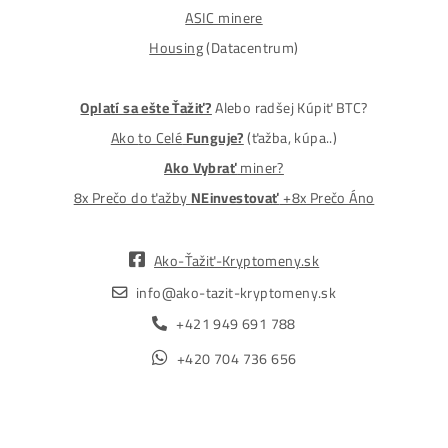
MM-PRO GROUP, spol. s r. o.
Malcov 139, 08606 Malcov, Slovensko
„Nekupuj BTC na burzách za plnú cenu. Získaj ho aj o -4
Lacnejšie – Ťažením.“
Obchod
Ochrana osobných údajov
Obchodné podmienky
Reklamačný poriadok