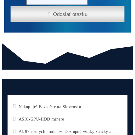
Antminer Z15 Pro (860 KSol/s)
3 940,00
€
Do Košíku
Antminer Z15 Pro (840 KSol/s)
3 870,00
€
Do Košíku
Antminer Z15 Pro (820 KSol/s)
3 560,00
€