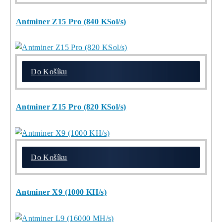
8x Proč do
TĚŽBY
Neinvestovat ANI
CENT + 8x Proč
se to Opravdu
Vyplatí!
ebook
dostupné
online -
do emailu