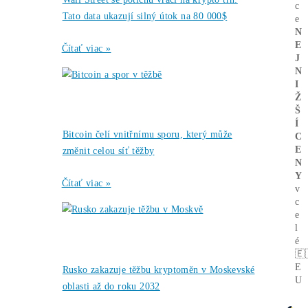
Souboj o Bitcoin
←
vrcholí: Bitcoinoví
těžaři uzavřeli
rekordní měsíc
Těžařské impérium:
Kdo opravdu ovládá
Bitcoin?
→
Ďalšie články
Články