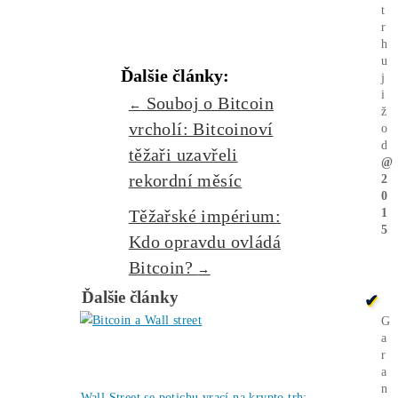
Zaujíma ťa Ťažba Viac?
Koľko minere
Zarábajú
?
Ako to celé
Funguje?
(ťažba/
objednávka..)
Ako sa dostať k
Lacnej
Elektrine?
Ťažba vs Nákup
Krypta na
Burze? Čo zarobí Viac?
Ako Vybrať
správny miner?
Alebo - pýtaj sa
Ozvi sa a naši odborníci Ti
poradia
individuálne.
Opýtaj sa Nás