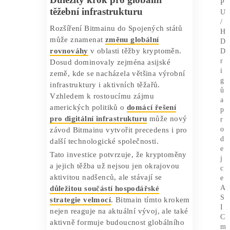
bariérami a cly. Gao zdůraznila, že i přes
vyšší
mzdové náklady v USA
je
podnikatelský model rentabilní, a to
zejména v souvislosti s možnými celními
výkyvy v mezinárodním obchodu.
Společnost plánuje
zaměstnat 250
místních pracovníků
, kteří budou
zajišťovat výrobu a údržbu přímo v
provozu. Tento krok posílí lokální
ekonomiku a zároveň zajistí flexibilitu v
případě regulačních změn nebo
obchodních omezení v budoucnosti.
Důležitý krok pro globální
těžební infrastrukturu
Rozšíření Bitmainu do Spojených států
může znamenat
změnu globální
rovnováhy
v oblasti těžby kryptoměn.