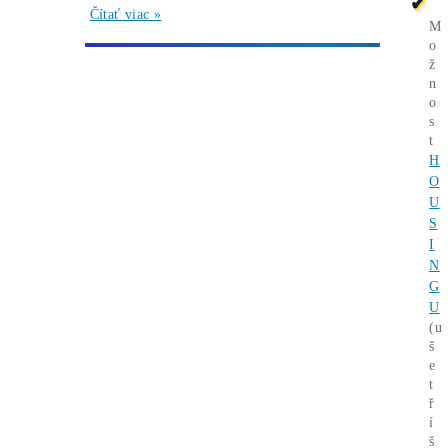
Wall Street se potichu vrací na krypto trh:
Tato data ukazují silný útok na 80 000$
Čítať viac »
07/08/2026
Články
Bitcoin čelí vnitřnímu sporu, který může
změnit celou síť těžby
Čítať viac »
05/08/2026
Články