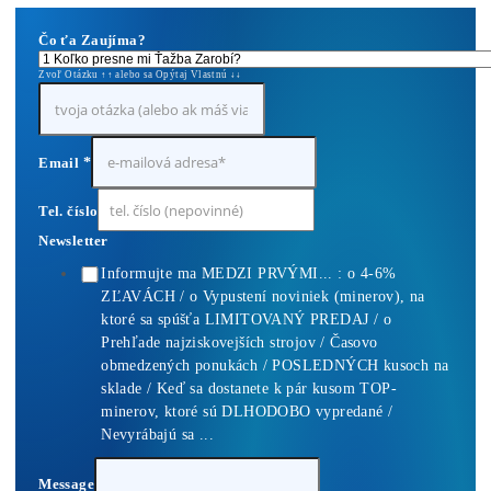
Housing Minerů – Ušetři na Elektřině Desetitisíce
0,10
€
Do Košíku
Antminer Z15 (420 Ksol/s)
0,00
€
Do Košíku