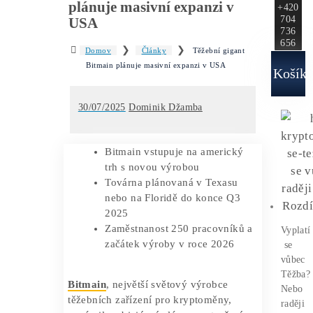
Ako to
Funguje?
Oplatí sa
Ťažba?
Zisky 
Těžební gigant Bitmain
plánuje masivní expanzi v
USA
❯
❯
Domov
Články
Těžební gigant
Bitmain plánuje masivní expanzi v USA
30/07/2025
Dominik Džamba
Bitmain vstupuje na americký
trh s novou výrobou
Továrna plánovaná v Texasu
nebo na Floridě do konce Q3