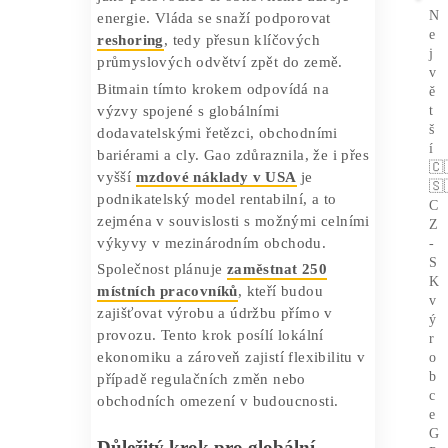
dlouhodobý zájem Bitmainu o americký
trh.
Bitmain sleduje americkou
průmyslovou strategii
Rozhodnutí expandovat do USA není jen
ekonomické, ale také
geopolitické
.
Spojené státy stále více vnímají
kryptoměnové technologie jako
strategickou infrastrukturu – podobně
jako polovodiče či obnovitelné zdroje
energie. Vláda se snaží podporovat
reshoring
, tedy přesun klíčových
průmyslových odvětví zpět do země.
Bitmain tímto krokem odpovídá na
výzvy spojené s globálními
dodavatelskými řetězci, obchodními