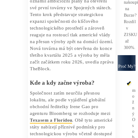
2025
Zaměstnanost 250 pracovníků a
začátek výroby v roce 2026
Bitmain
, největší světový výrobce
těžebních zařízení pro kryptoměny,
oznámil ambiciózní plány na otevření
své první továrny ve Spojených státech.
Tento krok představuje strategickou
expanzi společnosti do klíčového
technologického prostředí a zároveň
reaguje na rostoucí tlak americké vlády
na přesun výroby zpět na domácí území.
Nová továrna má být otevřena do konce
třetího kvartálu 2025 a výroba by měla
začít začátkem roku 2026, uvedla zpráva
Pr
TheBlock.