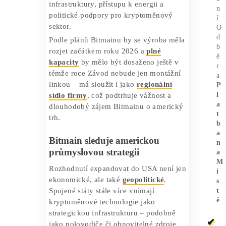
Kde a kdy začne výroba?
Společnost zatím neurčila přesnou
lokalitu, ale podle vyjádření globální
obchodní ředitelky Irene Gao pro
agenturu Bloomberg se rozhoduje mezi
Texasem a Floridou
. Obě tyto americké
státy nabízejí příznivé podmínky pro
technologickou výrobu včetně dostupné
infrastruktury, přístupu k energii a
politické podpory pro kryptoměnový
sektor.
Podle plánů Bitmainu by se výroba měla
rozjet začátkem roku 2026 a
plné
kapacity
by mělo být dosaženo ještě v
témže roce Závod nebude jen montážní
linkou – má sloužit i jako
regionální
sídlo firmy
, což podtrhuje vážnost a