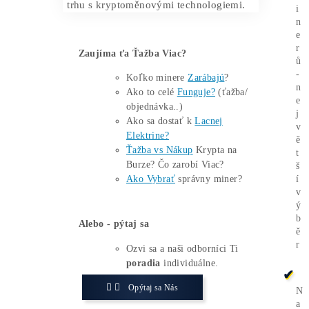
Dosud dominovaly zejména asijské
země, kde se nacházela většina výrobní
infrastruktury i aktivních těžařů.
Vzhledem k rostoucímu zájmu
amerických politiků o
domácí řešení
pro digitální infrastrukturu
může nový
závod Bitmainu vytvořit precedens i pro
další technologické společnosti.
Tato investice potvrzuje, že kryptoměny
a jejich těžba už nejsou jen okrajovou
aktivitou nadšenců, ale stávají se
důležitou součástí hospodářské
strategie velmocí
. Bitmain tímto krokem
nejen reaguje na aktuální vývoj, ale také
aktivně formuje budoucnost globálního
trhu s kryptoměnovými technologiemi.