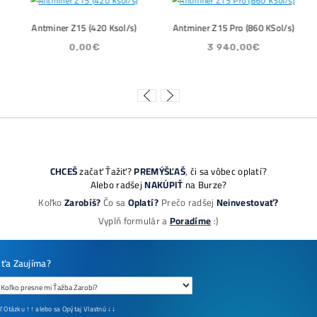
 Street se potichu vrací na
Bitcoin 
to trh: Tato data ukazují silný
může zm
 na 80 000$
ČÍTAŤ V
Ť VIAC »
08/2026
05/08/