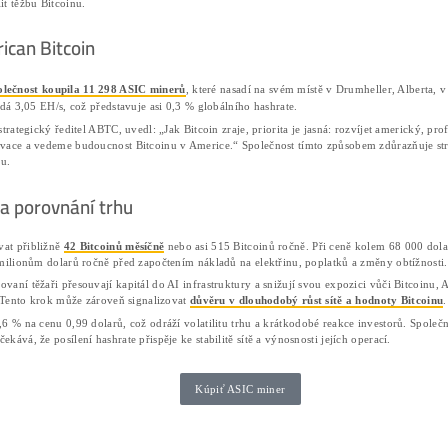
American Bitcoin rozšiřuje flotilu o 11 298 A
Nová zařízení přidají 3,05 EH/s, což představ
Při současné ceně Bitcoinu může společnost g
Bitcoinoví těžaři čelí diverzifikaci investic, přičemž někteř
Trumpových, se rozhodla posílit těžbu Bitcoinu.
Růst kapacity American Bitcoin
CoinDesk
Podle magazínu
společnost koupila 11 298 ASI
kapacitu o přibližně 12 % a přidá 3,05 EH/s, což představuj
Eric Trump, spoluzakladatel a strategický ředitel ABTC, uved