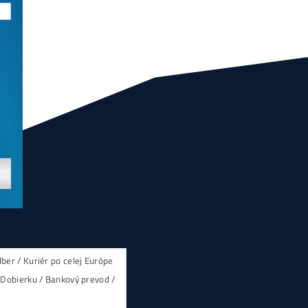
CENT
ozaj
žíš,