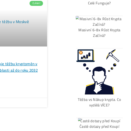
Alebo - pýtaj sa
Ozvi sa a naši odborní
.)
Opýtaj sa Nás
bí Viac?