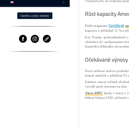
Jak získat BTC -40% Levněji?
Fotovoltaika a Těžba
Ostatní produkty
⌂ Firma – O nás
Pomoc
Cenník a zisky minerov