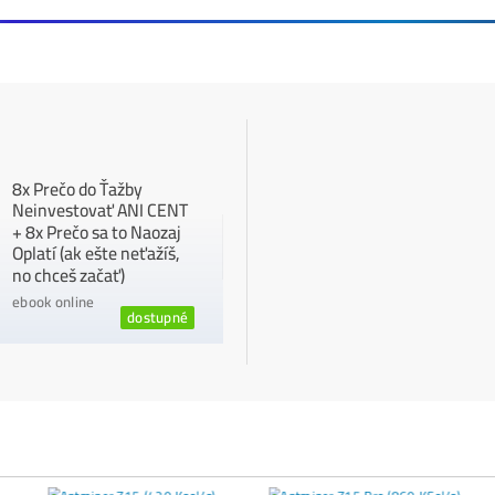
Bitcoin odolává geopolitickému napětí
←
ČLÁNKY