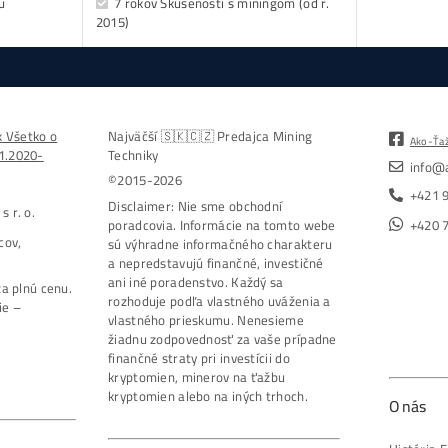
dost
- do emailu
kovejšie minere
Antminer Z15 (420 Ksol/s)
etři na
0,00
€
isíce