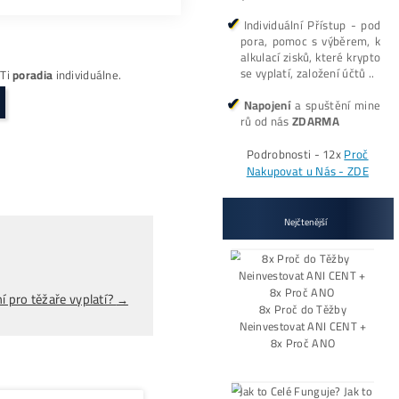
coinu v Americe.“ Společnost tímto způsobem zdůrazňuje st
íčně
nebo asi 515 Bitcoinů ročně. Při ceně kolem 68 000 dol
apočtením nákladů na elektřinu, poplatků a změny obtížnost
l do AI infrastruktury a snižují svou expozici vůči Bitcoin
gnalizovat
důvěru v dlouhodobý růst sítě a hodnoty Bitcoin
 odráží volatilitu trhu a krátkodobé reakce investorů. Spol
pěje ke stabilitě sítě a výnosnosti jejích operací.
Kúpiť ASIC miner