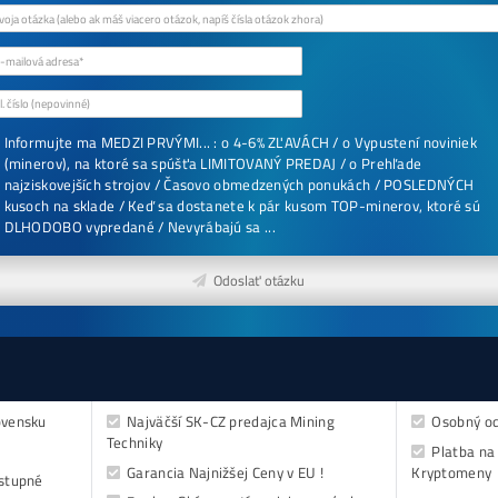
8x Prečo do Ťažby
Neinvestovať ANI 
+ 8x Prečo sa to Na
Oplatí (ak ešte neťa
no chceš začať)
ebook online