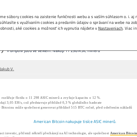
., IČO 53804996, používame súbory cookies na zais
m na tlačidlo „Rozumiem“ súhlasíte s využívaním c
h na ďalších weboch. Podrobnosti, aké cookies a 
umpovi jdou ve velkém: Nákup 1
Domov
❯
Články
❯
Trumpovi jdou ve ve
04/03/2026
Jakub V.