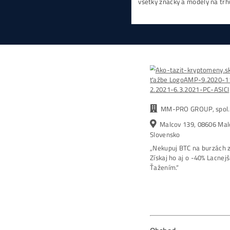
Najzis
tní Ceník Všech minerů
Housing Minerů – Uš
ZDE
Elektřině Desetit
10,00
€
0,10
€