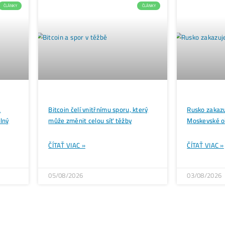
Zaujíma ťa Ťažba Viac?
Koľko minere
Zarábajú
?
Ako to celé
Funguje?
(ťažba/ objednávka.
Ako sa dostať k
Lacnej Elektrine?
Ťažba vs Nákup
Krypta na Burze? Čo zaro
Ako Vybrať
správny miner?