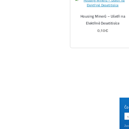
Wall
kryp
útok
ČÍTA
07/