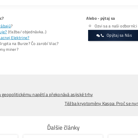
chráníme síť, podporujeme inovace a vedeme budoucnost Bit
domácího těžebního ekosystému.
Očekávané výnosy a porovnání trhu
Nová zařízení mohou produkovat přibližně
42 Bitcoinů měs
dolarů měsíčně a přibližně 35 milionům dolarů ročně před z
Zatímco mnozí veřejně obchodovaní těžaři přesouvají kapitá
vytváří jasný kontrast na trhu. Tento krok může zároveň si
Akcie ABTC
klesly v úterý o 2,6 % na cenu 0,99 dolarů, což
během března 2026, přičemž očekává, že posílení hashrate přis