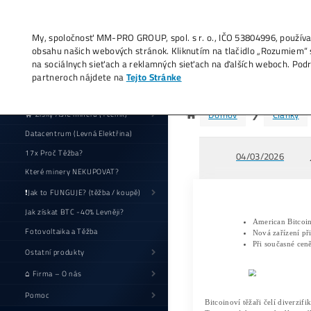
My, spoločnosť MM-PRO GROUP, spol. s r. o
obsahu našich webových stránok. Kliknutí
na sociálnych sieťach a reklamných sieťac
partneroch nájdete na
Tejto Stránke
Tr
🛒 Zisky ASIC minerů (+ceník)
Datacentrum (Levná Elektřina)
17x Proč Těžba?
Které minery NEKUPOVAT?
❗Jak to FUNGUJE? (těžba / koupě)