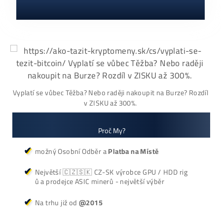
Antminer L7 (8800
MH/s)
1 190,00
€
dostupné
Dodanie: do 7-10 dní
←
1
3
4
5
9
10
11
2
…
→