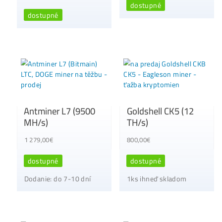
Jak Nakoupit kryp
a Investici do Těžby
již od 30Kč ? Kam
70,00
€
Uložit? Čemu se
vyhnout?
dostupné
44,00
€
Dodanie: Konzultácia –
termín dohodou
dostupné
15x Proč do Krypt
Neinvestovat ANI