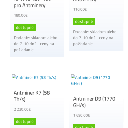
požiadanie/dohodou
Chladící ventilátor
miner (12x12x3,8
8x Proč do TĚŽBY
cm)
Neinvestovat ANI
15,00
€
CENT + 8x Proč se to
Opravdu Vyplatí!
dostupné
0,00
€
Dodanie: skladom
dostupné