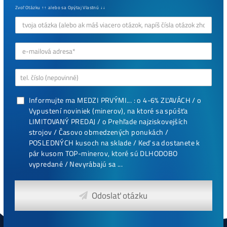
Časté dotazy před Koupí
8x Prečo do Ťažby
Neinvestovať ANI
CENT + 8x Prečo sa
to Naozaj Oplatí (a