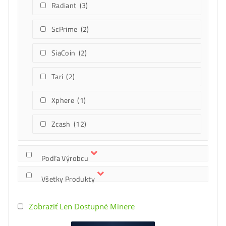
Kaspa
(19)
Litecoin
(30)
Monero
(6)
Nervos
(10)
Radiant
(3)
ScPrime
(2)
SiaCoin
(2)
Tari
(2)
Xphere
(1)