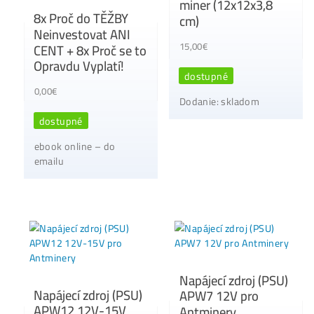
dostupné
dostupné
Dodanie: do 7-10 dní
1ks ihneď skladom
Antminer S19 XP
Antminer S19j Pro
(141 TH/s)
(104 TH/s)
790,00
€
0,00
€
dostupné
dostupné
Dodanie: do 7-10 dní
používané 2ks dostu
skladom – cena na