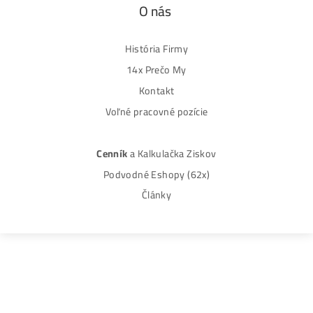
Obchod
Ochrana osobných údajov
Obchodné podmienky
Reklamačný poriadok
Reklamačný formulár
Odstúpiť od zmluvy tu
Formulár na odstúpenie od zmluvy
Spôsoby platby
Na
Splátky
Zmena dodacej adresy