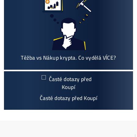
ů a prodejce ASIC minerů - největší výběr
Na trhu již od
@2015
Garance
NEJNIŽŠÍ CENY
v celé 🇪🇺 EU
Možnost
HOUSINGU
(ušetříš desetitisíce na elek
třině)
Jsme jediný prodejce, který ti řekne
NEKUPUJ TO
Individuální Přístup - podpora, pomoc s výběre
m, kalkulací zisků, které krypto se vyplatí, založe
ní účtů ..
Napojení
a spuštění minerů od nás
ZDARMA