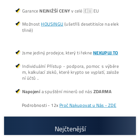
Cenník a zisky minerov
+421 949 691 788
+420 704 736 656