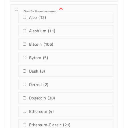
Know-How (ebooky)
Najziskovejšie Minere
Podľa Kryptomeny
Aleo
(12)
Alephium
(11)
Bitcoin
(105)
Bytom
(5)
Dash
(3)
Decred
(2)