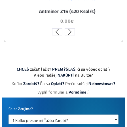
Masivní 6-8x Růst Krypta Začíná?
Těžba vs Nákup krypta. Co vydělá VÍCE?