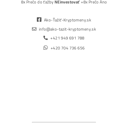
Osobný odber / Kuriér po celej Európe
Platba na Dobierku / Bankový prevod / Kryptomeny
MM-PRO GROUP, spol. s r. o.
Malcov 139, 08606 Malcov, Slovensko
„Nekupuj BTC na burzách za plnú cenu. Získaj ho aj o -4
Lacnejšie – Ťažením.“