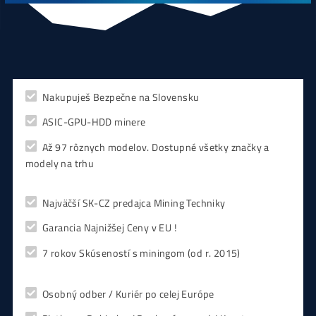
ešte neťažíš, no
chceš začať)
ebook online - do emailu
dostupné
Najziskovejšie minere
Antminer Z15 (420 Ksol/s)
0,00
€