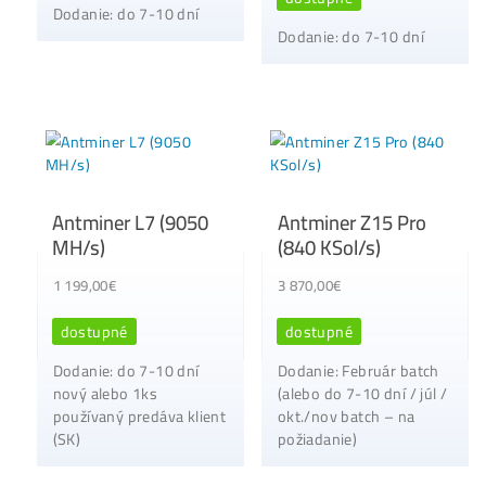
ebook online – do
emailu
Napájecí zdroj (PS
Napájecí zdroj (PSU)
APW7 12V pro
APW12 12V-15V
Antminery
pro Antminery
110,00
€
180,00
€
dostupné
dostupné
Dodanie: skladom ale
Dodanie: skladom alebo
do 7-10 dní – ceny na
do 7-10 dní – ceny na
požiadanie