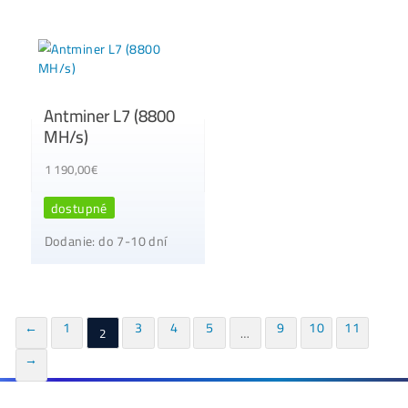
požiadanie
Antminer K7 (58
Antminer D9 (177
Th/s)
GH/s)
2 220,00
€
1 690,00
€
dostupné
dostupné
Dodanie: do 7-10 dní
Dodanie: do 7-10 dní