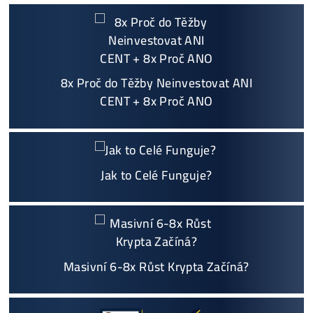
Košík
Vyplatí se vůbec Těžba? Nebo raději nakoupit na Burze? Ro
v ZISKU až 300%.
Proč My?
možný Osobní Odběr a
Platba na Místě
Největší 🇨🇿🇸🇰 CZ-SK výrobce GPU / HDD rig