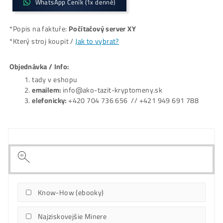
WhatsApp Ceník (1x denně)
*Popis na faktuře:
Počítačový server XY
*Který stroj koupit /
Jak to vybrat?
Objednávka / Info:
tady v eshopu
emailem:
info@ako-tazit-kryptomeny.sk
elefonicky:
+420 704 736 656 // +421 949 691 78