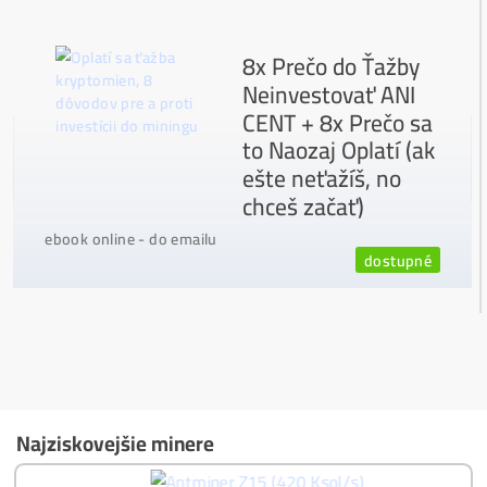
Podrobnosti - 12x
Proč Nakupovat u Nás - ZDE
Nejčtenější
8x Proč do Těžby Neinvestovat ANI
CENT + 8x Proč ANO
Jak to Celé Funguje?