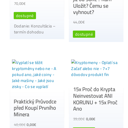
Antminer S19j Pro
Kompletní Ceník
(100 TH/s)
Všech minerů ZDE
570,00
€
10,00
€
dostupné
dostupné
používaný 1ks skladom
– cena/stav na
požiadanie
Konzultace k Těžbě