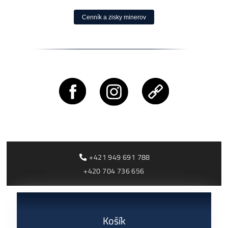
Antminer L7 (9050
Antminer Z15 Pro
MH/s)
(840 KSol/s)
1 199,00
€
3 870,00
€
dostupné
dostupné
Dodanie: do 7-10 dní
Dodanie: Február batc
nový alebo 1ks
(alebo do 7-10 dní / jú
používaný predáva klient
okt./nov batch – na
(SK)
požiadanie)