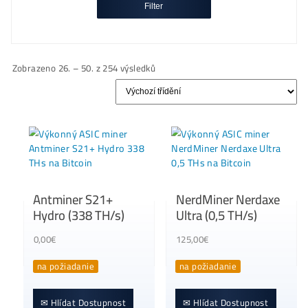
Zcash
(12)
Podľa Výrobcu
Všetky Produkty
Filter
Zobrazeno 26. – 50. z 254 výsledků