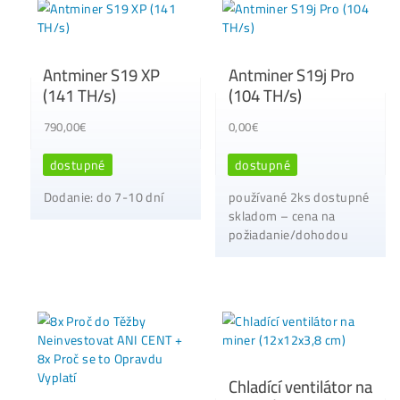
Praktický Průvodce
KORUNU + 15x Pr
před Koupí Prvního
Ano
Minera
39,00
€
0,00
€
40,00
€
0,00
€
dostupné
dostupné
Antminer L7 (9500
Goldshell CK5 (12
MH/s)
TH/s)
1 279,00
€
800,00
€