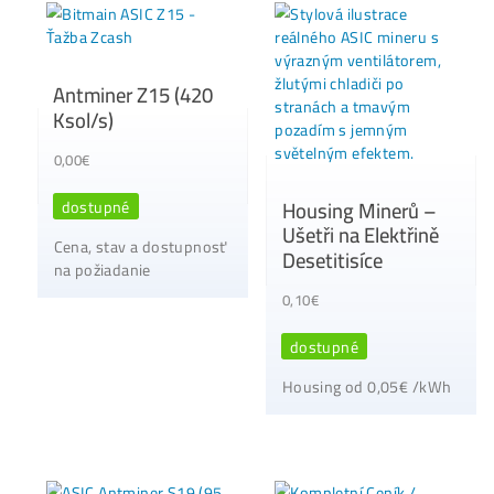
Antminer S19 (95
TH/s)
NerdMiner
495,00
€
NerdQaxe++ Hydro
(4,8 TH/s)
dostupné
na požiadanie
Dodanie: používané 4
skladom (od klienta)
✉ Hlídat Dostupnost