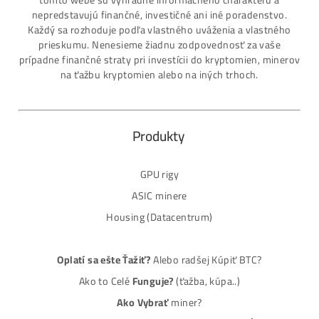
Nakupuješ Bezpečne na Slovensku
ASIC-GPU-HDD minere
Až 97 rôznych modelov. Dostupné všetky značky a
modely na trhu
Najväčší SK-CZ predajca Mining Techniky
Garancia Najnižšej Ceny v EU !
7 rokov Skúseností s miningom (od r. 2015)