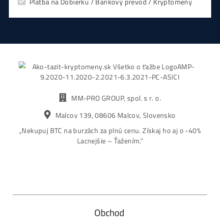
CHCEŠ
začať Ťažiť?
PREMÝŠĽAŠ
,
či sa vôbec oplatí?
Alebo radšej
NAKÚPIŤ
na Burze?
Koľko
Zarobíš?
Čo sa
Oplatí?
Prečo radšej
Neinvestova
Vyplň formulár a
Poradíme
:)
Čo ťa Zaujíma?
Zvoľ Otázku ↑↑ alebo sa Opýtaj Vlastnú ↓↓