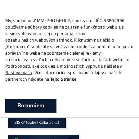
★
My, spoločnosť MM-PRO GROUP, spol. s r. o., IČO 53804996
Ako to
Funguje?
Oplatí sa
Ťažba?
Zisky TU
4,
používame súbory cookies na zaistenie funkčnosti webu a 
Obchod
vaším súhlasom o. i. aj na personalizáciu
obsahu našich webových stránok. Kliknutím na tlačidlo
❯
Domov
Obchod
„Rozumiem“ súhlasíte s využívaním cookies a predaním úda
správaní na webe na zobrazenie cielenej reklamy
*Největší
prodejce mining-techniky v
CZ-SK
na sociálnych sieťach a reklamných sieťach na ďalších webo
*již od
2015
Podrobnosti, aké cookies a možnosť ich vypnutia nájdete v
Nastaveniach
. Viac informácií o spracúvaní údajov a našich
partneroch nájdete na
Tejto Stránke
*Garance
Nejnižší Ceny
v EU
*Možný
Osobní Odběr
, platba na
Místě
Rozumiem
Kalkulačka návratnosti
+ Aktuální ceny minerů
ZISKY těžby (Kalkulačka)