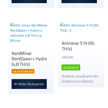
Antminer S21+
NerdMiner Nerdax
Hydro (338 TH/s)
Ultra (0,5 TH/s)
0,00
€
125,00
€
na požiadanie
na požiadanie
✉ Hlídat Dostupnost
✉ Hlídat Dostupnost