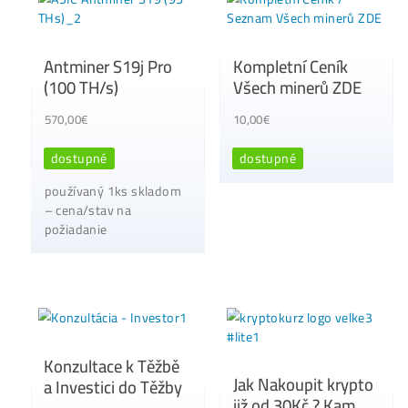
Antminer Z15 (420
Ksol/s)
0,00
€
dostupné
Housing Minerů –
Ušetři na Elektřině
Cena, stav a dostupnosť
Desetitisíce
na požiadanie
0,10
€
dostupné
Housing od 0,05€ /k