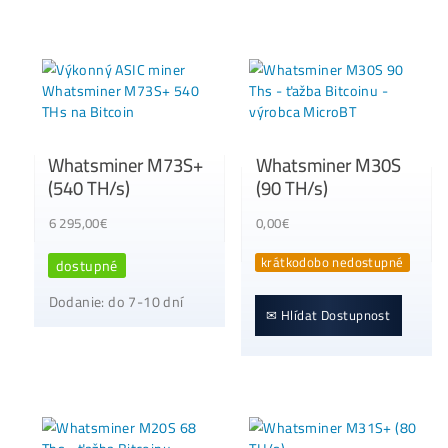
Whatsminer M61
Kolik minery
(204 TH/s)
vydělávají?
1 783,00
€
Kalkulačka ZDE
dostupné
10,00
€
Dodanie: do 7-10 dní
dostupné