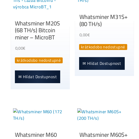
Whatsminer M73S+
Whatsminer M30
(540 TH/s)
(90 TH/s)
6 295,00
€
0,00
€
krátkodobo nedostupn
dostupné
Dodanie: do 7-10 dní
✉ Hlídat Dostupnost