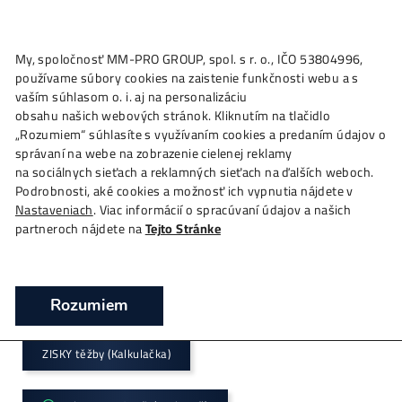
★
My, spoločnosť MM-PRO GROUP, spol. s r. o., IČO 53804996
Ako to
Funguje?
Oplatí sa
Ťažba?
Zisky TU
4,
používame súbory cookies na zaistenie funkčnosti webu a 
Obchod
vaším súhlasom o. i. aj na personalizáciu
obsahu našich webových stránok. Kliknutím na tlačidlo
❯
Domov
Obchod
„Rozumiem“ súhlasíte s využívaním cookies a predaním úda
správaní na webe na zobrazenie cielenej reklamy
*Největší
prodejce mining-techniky v
CZ-SK
na sociálnych sieťach a reklamných sieťach na ďalších webo
*již od
2015
Podrobnosti, aké cookies a možnosť ich vypnutia nájdete v
Nastaveniach
. Viac informácií o spracúvaní údajov a našich
partneroch nájdete na
Tejto Stránke
*Garance
Nejnižší Ceny
v EU
*Možný
Osobní Odběr
, platba na
Místě
Rozumiem
Kalkulačka návratnosti
+ Aktuální ceny minerů
ZISKY těžby (Kalkulačka)