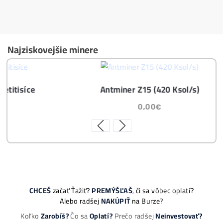
Těžba vs Nákup krypta. Co vydělá VÍCE?
Časté dotazy před Koupí