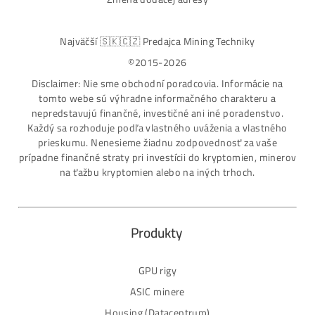
ASIC-GPU-HDD minere
Až 97 rôznych modelov. Dostupné všetky značky a
modely na trhu
Najväčší SK-CZ predajca Mining Techniky
Garancia Najnižšej Ceny v EU !
7 rokov Skúseností s miningom (od r. 2015)
Osobný odber / Kuriér po celej Európe
Platba na Dobierku / Bankový prevod / Kryptomeny