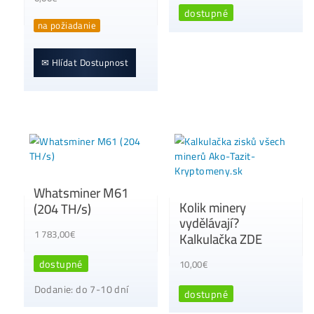
Kompletní Ceník
Whatsminer M7DS
Všech minerů ZDE
(680 TH/s)
10,00
€
0,00
€
dostupné
na požiadanie
✉ Hlídat Dostupnost