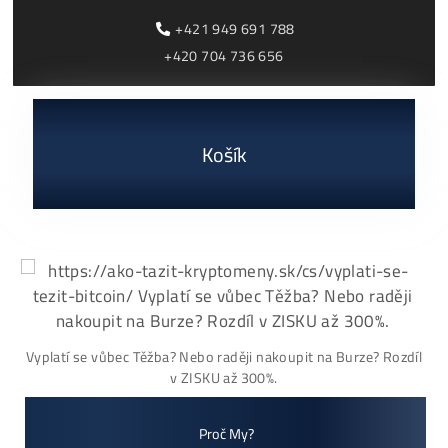
✉ Hlídat Dostupnost
✉ Hlídat Dostupnost
Cenník a zisky minerov