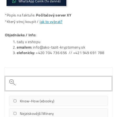
WhatsApp Ceník (1x denně)
*Popis na faktuře:
Počítačový server XY
*Který stroj koupit /
Jak to vybrat?
Objednávka / Info:
tady v eshopu
emailem:
info@ako-tazit-kryptomeny.sk
elefonicky:
+420 704 736 656 // +421 949 691 78