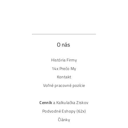
Reklamačný poriadok
Reklamačný formulár
Odstúpiť od zmluvy tu
Formulár na odstúpenie od zmluvy
Spôsoby platby
Na
Splátky
Zmena dodacej adresy
Najväčší 🇸🇰🇨🇿 Predajca Mining Techniky
©2015-2026
Disclaimer: Nie sme obchodní poradcovia. Informácie n
tomto webe sú výhradne informačného charakteru a
nepredstavujú finančné, investičné ani iné poradenstvo