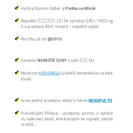
+421 949 691 788
+420 704 736 656
Košík