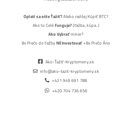
MM-PRO GROUP, spol. s r. o.
Malcov 139, 08606 Malcov, Slovensko
„Nekupuj BTC na burzách za plnú cenu. Získaj ho aj o -4
Lacnejšie – Ťažením.“
Obchod
Ochrana osobných údajov
Obchodné podmienky