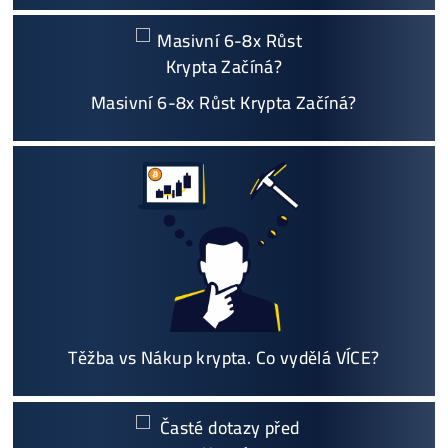
Možnost
HOUSINGU
(ušetříš desetitisíce na elek
třině)
Jsme jediný prodejce, který ti řekne
NEKUPUJ TO
Individuální Přístup - podpora, pomoc s výběre
m, kalkulací zisků, které krypto se vyplatí, založe
ní účtů ..
Napojení
a spuštění minerů od nás
ZDARMA
Podrobnosti - 12x
Proč Nakupovat u Nás - ZDE
Nejčtenější