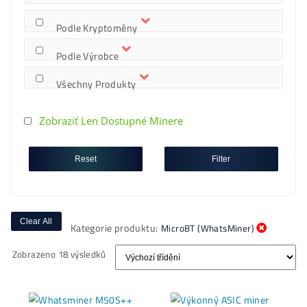
Know-How (ebooky)
Nejziskovější Minery
Podle Kryptoměny
Podle Výrobce
Všechny Produkty
Reset
Filter