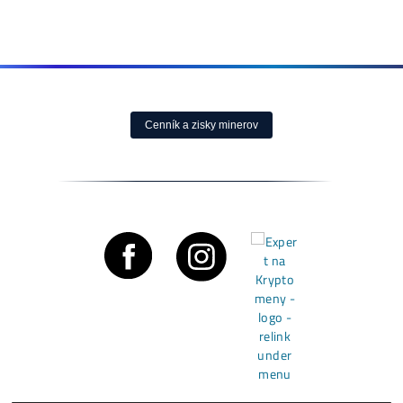
krátkodobo nedostupné
krátkodobo nedostupn
✉ Hlídat Dostupnost
✉ Hlídat Dostupnost
Whatsminer M70S
Whatsminer M73
(226 TH/s)
(470 TH/s)
0,00
€
0,00
€
krátkodobo nedostupné
krátkodobo nedostupn