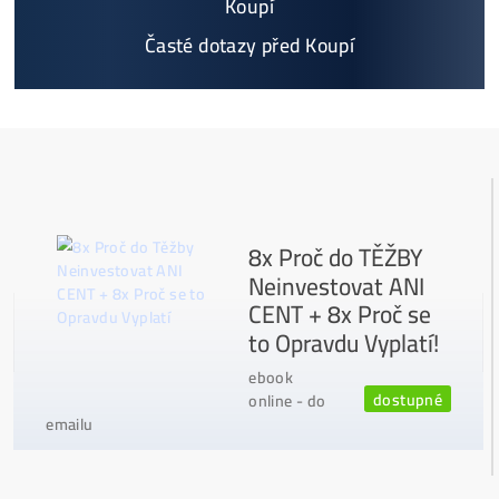
8x Proč do Těžby Neinvestovat ANI
CENT + 8x Proč ANO
Jak to Celé Funguje?
Masivní 6-8x Růst Krypta Začíná?