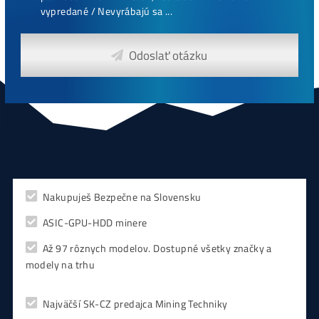
Najziskovejšie minere
Antminer Z15 (420 Ksol/s)
0,00
€
CHCEŠ
začať Ťažiť?
PREMÝŠĽAŠ
,
či sa vôbec oplatí?
Alebo radšej
NAKÚPIŤ
na Burze?