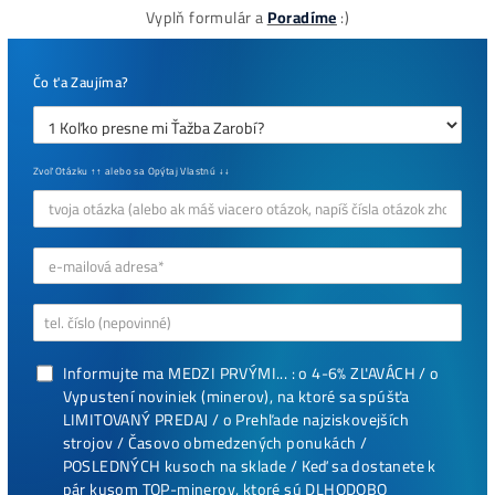
8x Proč do TĚŽBY
Neinvestovat ANI
CENT + 8x Proč se
to Opravdu Vyplatí!
ebook
dostupné
online - do
emailu