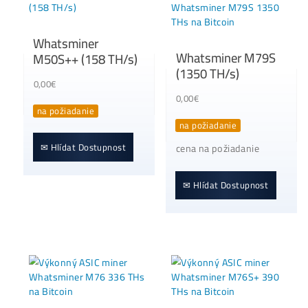
Clear All
Kategorie produktu:
MicroBT (WhatsMiner)
Zobrazeno 18 výsledků
Whatsminer
Whatsminer M79
M50S++ (158 TH/s)
(1350 TH/s)
0,00
€
0,00
€
na požiadanie
na požiadanie
✉ Hlídat Dostupnost
cena na požiadanie