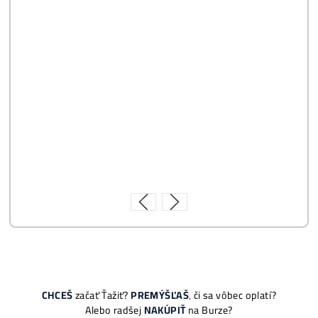
Napojenie
a spustenie minerov od nás
ZADARM
O
Podrobnosti - 12x
Prečo Nakupovať u Nás - TU
Najčítanejšie
Ako to Celé Funguje?