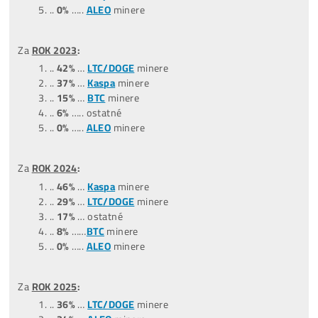
Za posledné
3 MESIACE
:
(04,05,06/26)
..
45%
….ostatné
..
35
%
….
LTC/DOGE
minere
..
20%
….
BTC
minere
..
0%
……
Tari
minere
..
0%
……
ALEO
minere
Za posledných
9 MESIACOV
:
(10/2025-06/2026)
…
47%
….ostatné
…
31%
..
LTC/DOGE
minere
…
13%
..
BTC
minere
…
3%
…
ALEO
minere
…
6%
….
Tari
minere