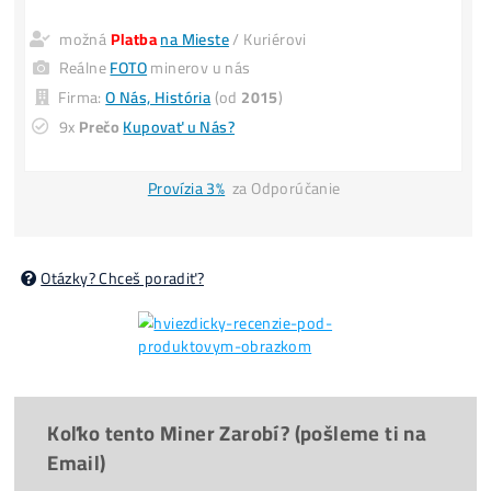
UŠLÝ ZISK -6 000€
(za každý 1 mesiac neťaženia)
POZOR
: Obmedzený počet a
CENY sa MENIA
aj 3x
denne
.
Minuloročné Ceny El.
Housing
: 0,09€/ kWh –
Splátky
8x Prečo do Ťažby
ANI CENT
+ 8x Prečo Áno
možná
Platba
na Mieste
/ Kuriérovi