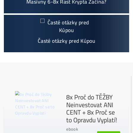
Oplatí sa Ťažiť?
ŤAŽBA vs NÁKUP krypta? Č
zarobí VIAC? (rozdiel až 300
Prečo My?
možný Osobný Odber a
Platba na Mieste