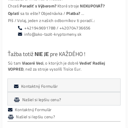
Maximálne profesionálna komunikácia aj podpora a
to počas procesu kúpy, ale aj
…
Nero Arakain
velký pozor pro všechny těžení kryptoměn je podvo
počítače každý měsíc dávají méně a méně
…
Slavomír Choma
Komunikacia, dorucenie, vsetko na 100%. Platba
uhradena vopred. Ziadny problem. Mozem len
…
… ďalšie
Google Recenzie TU
←