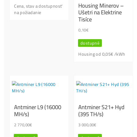
Kontaktuj Nás
Nenašiel
si info, ktoré hľadáš?
Chceš
Poradiť s Výberom?
Ktoré stroje
NEKUPOVAŤ?
Oplatí
sa to ešte? Objednávka /
Platba?
…
Píš / Volaj, jeden z našich odborníkov ti poradí..:
+421949691788 / +420704736656
info@ako-tazit-kryptomeny.sk
Ťažba totiž
NIE JE
pre KAŽDÉHO !