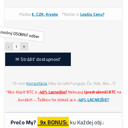
Dostupnosť:
Krátkodobo nedostupné
0
Cena:
Platba
€, CZK, Krypto
*
Našiel si
Lepšiu Cenu?
Alternative:
-
+
✉ Strážiť dostupnosť
15-min
Konzultácia
(Ako to celé Funguje, Čo, Kde, Ako…?