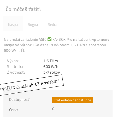
Čo môžeš ťažiť:
Kaspa
Bugna
Sedra
Na predaj zariadenie ASIC
KA-BOX Pro na ťažbu kryptom
Kaspa od výrobcu Goldshell s výkonom 1,6 TH/s a spotreb
600 W/h.
.
Výkon:
1,6 TH/s
Spotreba
600 W/h
Životnosť: