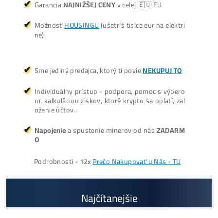
3 940,00
€
dostupné
Dodanie: Február batch
(alebo do 7-10 dní / júl /
okt./nov batch – na
požiadanie)
Cenník a zisky minerov