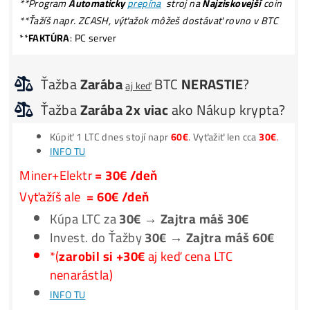
Ako to Celé Funguje?
*Voľné pracovné
Pozície*
**Nič
Neinštaluješ
–
Spustenie
za 3 minúty –
1 účet
na
všetko
**Nič
Nedokupuješ
(žiadne chladenie, PC ..) Len
Miner+Elek.+Internet
**Program
Automaticky
prepína
stroj na
Najziskovejší
co
**Ťažíš napr. ZCASH, výťažok môžeš dostávať rovno v BT
**
FAKTÚRA
: PC server
Ťažba
Zarába
BTC
NERASTIE
?
aj keď