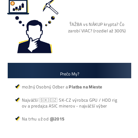
používaný 14 mes. za
3000€)
Antminer Z15 Pro
(860 KSol/s)