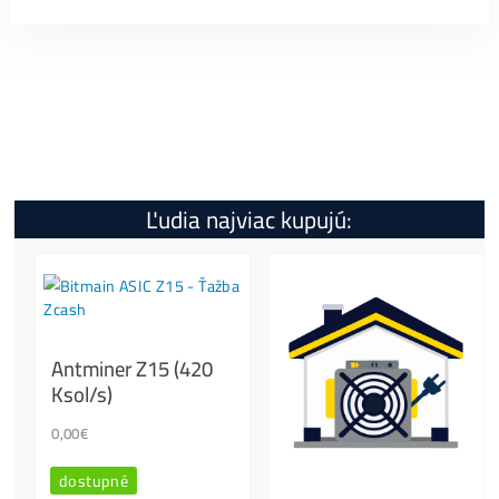
Špecifikácia
Koľko tento Miner Zarobí?
Ako Spustiť?
Otázky?