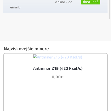
Najväčší 🇸🇰🇨🇿 SK-CZ výrobca GPU / HDD rig
ov a predajca ASIC minerov - najväčší výber
Na trhu už od
@2015
Garancia
NAJNIŽŠEJ CENY
v celej 🇪🇺 EU
Možnosť
HOUSINGU
(ušetríś tisíce eur na elektri
ne)
Sme jediný predajca, ktorý ti povie
NEKUPUJ TO
Individuálny prístup - podpora, pomoc s výbero
m, kalkuláciou ziskov, ktoré krypto sa oplatí, zal
oženie účtov..