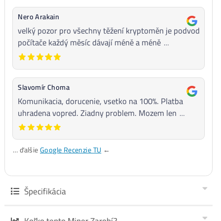
Kaspa miner KA-BOX Pro (1,6 TH/s) – Objedná
Recenzie
Špecifikácia