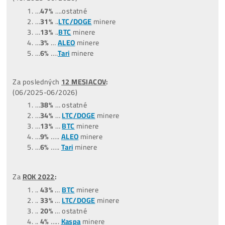
POZOR
: Najziskovejší ani zďaleka nemusí znamenať Najlep
Aktuálny zisk je len
1 z 5
faktorov, podľa ktorých minere
vyberať.
Volaj, vysvetlíme, ktoré nekupovať, z ktorých sa
oplatí vyberať ..
+
421949691788
/ +420704736656
TOP –
NajPredávanejšie
minere
Štatistiky predaných strojov
(čo ľudia kupujú):
*dátum aktualizácie týchto štatistík:
0
9.07.2026