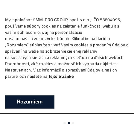
★
My, spoločnosť MM-PRO GROUP, spol. s r. o., IČO 53804996
Ako to
Funguje?
Oplatí sa
Ťažba?
Zisky TU
4,
používame súbory cookies na zaistenie funkčnosti webu a 
Goldshell KA-BOX Pro (1,6 TH/s) – Kaspa
vaším súhlasom o. i. aj na personalizáciu
miner
obsahu našich webových stránok. Kliknutím na tlačidlo
„Rozumiem“ súhlasíte s využívaním cookies a predaním úda
❯
❯
❯
Domov
Mining Hardware
ASIC minere
Goldshel
správaní na webe na zobrazenie cielenej reklamy
BOX Pro (1,6 TH/s) – Kaspa miner
na sociálnych sieťach a reklamných sieťach na ďalších webo
Podrobnosti, aké cookies a možnosť ich vypnutia nájdete v
Ťažba Kaspa – ASIC Goldshell KA-BOX Pro (1,6
Nastaveniach
. Viac informácií o spracúvaní údajov a našich
TH/s)
partneroch nájdete na
Tejto Stránke
Rozumiem