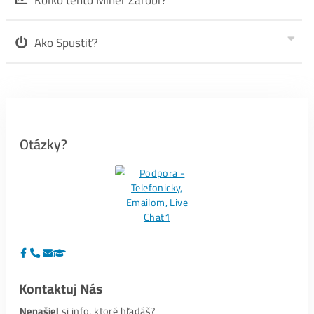
Koľko tento Miner
Zarobí?
Ako Spustiť?
Recenzie
#1-
FB recenzie TU
#2-Recenzie zo
Správ TU
#3-
Google recenzie TU
a dole👇.
PS:
My ako administrátor
Nedokážeme Odstrániť
akúkoľvek recenziu (ani z FB ani z
Googlu) – túto možnosť proste neposkytujú. Preto
Ktokoľvek, Čokoľvek
, kedy o nás napísal (pozitívne aj
negatívne), je to v recenziách
už Navždy.
Hodnotenia – Google:
Pavol Macko