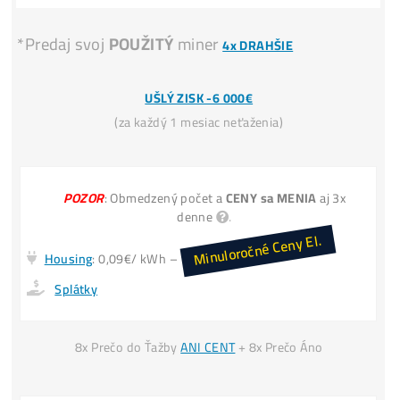
Ťažba
Zarába 2x viac
ako Nákup krypt
Kúpiť 1 LTC dnes stojí napr
60€
. Vyťažiť len cca
30
INFO TU
Miner+Elektr
= 30€ /deň
Vyťažíš ale
= 60€ /deň
Kúpa LTC za
30€ → Zajtra máš 30€
Invest. do Ťažby
30€ → Zajtra máš 60€
*(
zarobil si +30€
aj keď cena LTC
nenarástla)
INFO TU
*Predaj svoj
POUŽITÝ
miner
4x DRAHŠIE