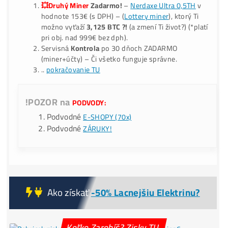
*Ako Kúpiť BTC o
-40% Lacnejšie?
Nekupuj
(predražené) BT
burzách – Ťažbou ho získaš aj o
-40% LACNEJŠIE?
9x BONUS:
Prečo My?
ku Každej obj.:
💥Druhý Miner
Zadarmo!
–
Nerdaxe Ultra 0,5TH
v
hodnote 153€ (s DPH) – (
Lottery miner
), ktorý Ti
možno vyťaží
3,125 BTC ?!
(a zmení Ti život?) (*pla
pri obj. nad 999€ bez dph).
Servisná
Kontrola
po 30 dňoch ZADARMO
(miner+účty) – Či všetko funguje správne.
..
pokračovanie TU
!POZOR na
PODVODY:
Podvodné
E-SHOPY (70x)