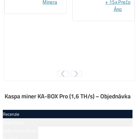
..
37%
…
Kaspa
minere
..
15%
…
BTC
minere
..
6%
….. ostatné
..
0%
…..
ALEO
minere
Za
ROK 2024
:
..
46%
…
Kaspa
minere
..
29%
…
LTC/DOGE
minere
..
17%
… ostatné
..
8%
……
BTC
minere
..
0%
…..
ALEO
minere
Za
ROK 2025
:
..
36%
…
LTC/DOGE
minere
..
34%
….
ALEO
minere
..
25%
… ostatné
..
5%
… ..
BTC
minere