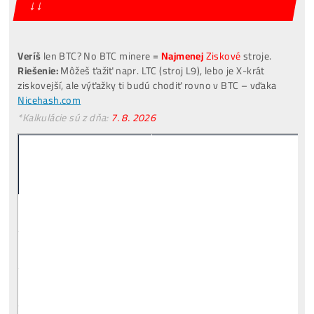
[VIDEO]
Spustenie
od nás
ZADARMO
investuješ Bez Rizika –
Spätný Výkup
Pre Začiatočníkov
Čo je to
Ťažba?
Čo minere Robia?
PREČO
Neťažia Všetci?
Riziká
Investície do Ťažby?
Čo treba
Dokúpiť
? Aké
Účty Založiť
?
Všetky
Odpovede TU