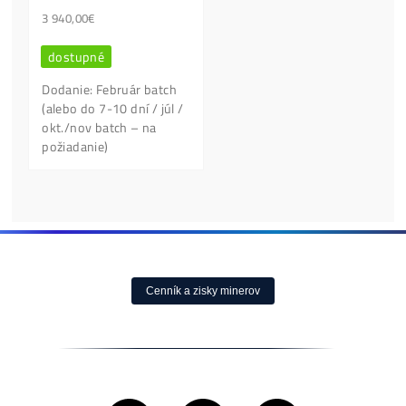
Ľudia najviac kupujú:
Antminer Z15 (420
Ksol/s)
0,00
€
dostupné
Housing Minerov 
Cena, stav a dostupnosť
Ušetri na Elektrine
na požiadanie
Tisíce
0,10
€