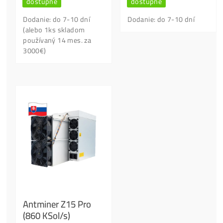
Sú tam
Viaceré Veci
, o ktorých je dobré
Vedieť Radšej
VOPRED
, než za stroje vysolíš Tisíce Eur.
Kontaktný Formulár
Našiel si lepšiu cenu?
Kontaktný Formulár
Našiel si lepšiu cenu?