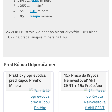
Za posledných
12 MESIACOV
:
(06/2025-06/2026)
…
38%
… ostatné
…
34%
…
LTC/DOGE
minere
…
13%
…
BTC
minere
…
9%
…..
ALEO
minere
…
6%
…..
Tari
minere
Za
ROK 2022
:
..
43%
…
BTC
minere
..
33%
…
LTC/DOGE
minere
..
20%
… ostatné
..
4%
…..
Kaspa
minere
..
0%
…..
ALEO
minere
Za
ROK 2023
:
..
42%
…
LTC/DOGE
minere