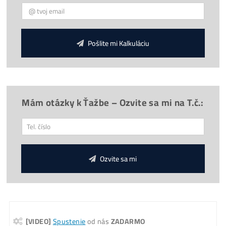
Reálne
FOTO
minerov u nás
Firma:
O Nás, História
(od
2015
)
9x
Prečo
Kupovať u Nás?
Provízia 3%
za Odporúčanie
Otázky? Chceš poradiť?
Koľko tento Miner Zarobí? (pošleme ti na
Email)