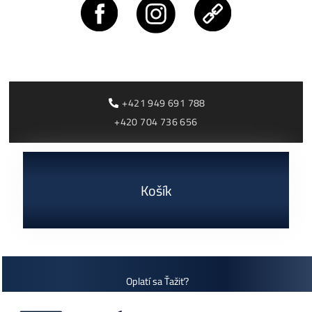
dostupné
Housing od 0,05€ /k
Antminer L9 (16000
Antminer S21+ Hy
MH/s)
(395 TH/s)
2 770,00
€
3 000,00
€
dostupné
dostupné
Dodanie: do 7-10 dní
Dodanie: do 7-10 dní
(alebo 1ks skladom