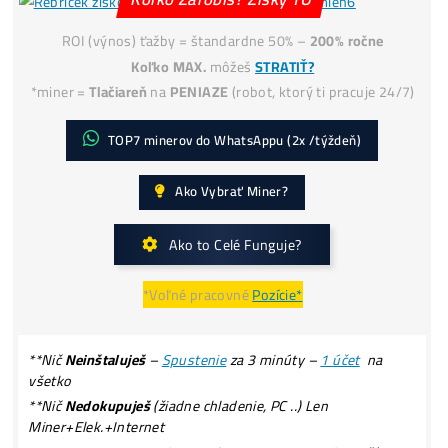
Podvodné
ZÁRUKY!
Ako získať
-50% Lacnejšiu Elektrinu?
Koľko Zarobíš? Zisky TU
ROI (výnos) ťažby = štandardne 50% –
200% ročne
Koľko MAX.
môžeš
STRATIŤ?
*miner =
Tlačiareň
na
PENIAZE
(robot, ktorý ti pracuje 24
TOP7 minerov do WhatsAppu (2x /týždeň)
Ako Vybrať Miner?