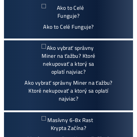
+421 949 691 788
+420 704 736 656
Košík