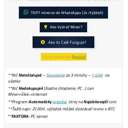
Koľko Zarobíš? Zisky TU
ROI (výnos) ťažby = štandardne 50% –
200% ročne
Koľko MAX.
môžeš
STRATIŤ?
*miner =
Tlačiareň
na
PENIAZE
(robot, ktorý ti pracuje 24
TOP7 minerov do WhatsAppu (2x /týždeň)
Ako Vybrať Miner?
Ako to Celé Funguje?