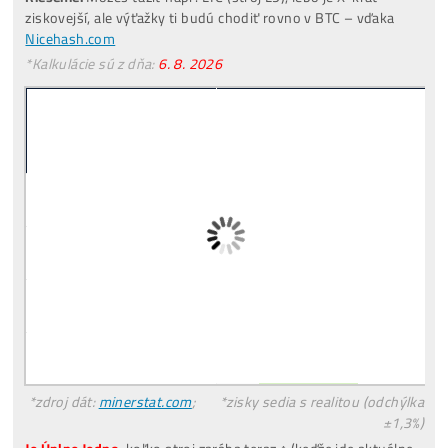
investuješ Bez Rizika –
Spätný Výkup
Pre Začiatočníkov
Čo je to
Ťažba?
Čo minere Robia?
PREČO
Neťažia Všetci?
Riziká
Investície do Ťažby?
Čo treba
Dokúpiť
? Aké
Účty Založiť
?
Všetky
Odpovede TU