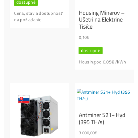
Otázky?
Kontaktuj Nás
Nenašiel
si info, ktoré hľadáš?
Chceš
Poradiť s Výberom?
Ktoré stroje
NEKUPOVAŤ?
Oplatí
sa to ešte? Objednávka /
Platba?
…
Píš / Volaj, jeden z našich odborníkov ti poradí..:
+421949691788 / +420704736656
info@ako-tazit-kryptomeny.sk