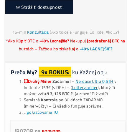
Platba
€, CZK, Krypto
*
Našiel si
Lepšiu Cenu?
✉ Strážiť dostupnosť
15-min
Konzultácia
(Ako to celé Funguje, Čo, Kde, Ako…?
*Ako Kúpiť BTC o
-40% Lacnejšie?
Nekupuj
(predražené) BT
burzách – Ťažbou ho získaš aj o
-40% LACNEJŠIE?
9x BONUS:
Prečo My?
ku Každej obj.: