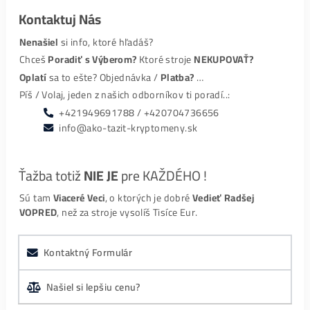
Hodnotenia – Google:
Pavol Macko
Maximálne profesionálna komunikácia aj podpora a
to počas procesu kúpy, ale aj
…
martin kutny
mozem len odporucit max spokojnost
Slavomír Choma
Komunikacia, dorucenie, vsetko na 100%. Platba
uhradena vopred. Ziadny problem. Mozem len
…