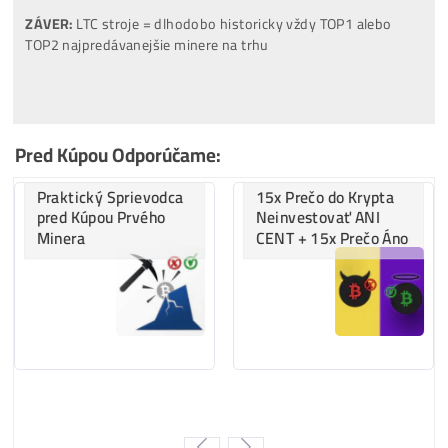
…
34%
…
LTC/DOGE
minere
…
13%
…
BTC
minere
…
9%
…..
ALEO
minere
…
6%
…..
Tari
minere
Za
ROK 2022
:
..
43%
…
BTC
minere
..
33%
…
LTC/DOGE
minere
..
20%
… ostatné
..
4%
…..
Kaspa
minere
..
0%
…..
ALEO
minere
Za
ROK 2023
:
..
42%
…
LTC/DOGE
minere
..
37%
…
Kaspa
minere
..
15%
…
BTC
minere
..
6%
….. ostatné