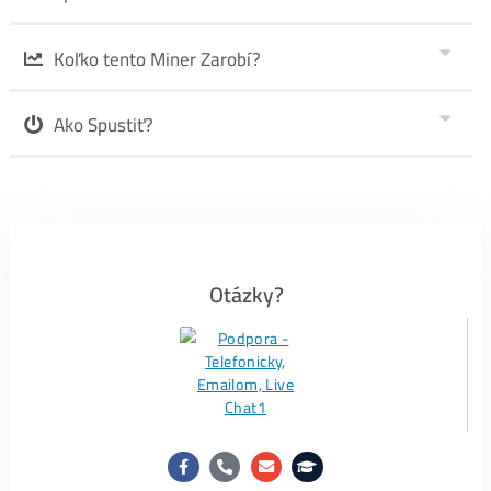
Kadena miner ASIC KD6 – Objednávka
Recenzie
#1-
FB recenzie TU
#2-Recenzie zo
Správ TU
#3-
Google recenzie TU
a dole👇.
PS:
My ako administrátor
Nedokážeme Odstrániť
akúkoľvek recenziu (ani z FB ani z
Googlu) – túto možnosť proste neposkytujú. Preto
Ktokoľvek, Čokoľvek
, kedy o nás napísal (pozitívne aj
negatívne), je to v recenziách
už Navždy.