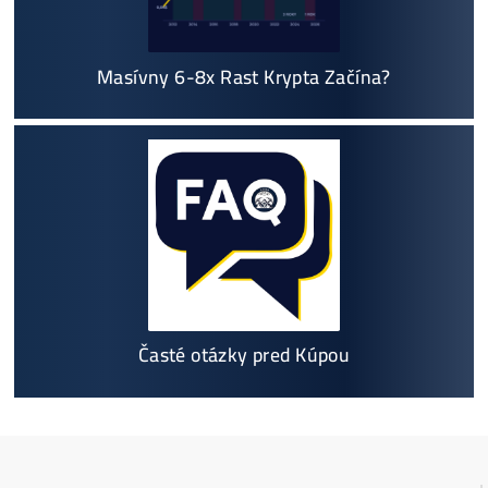
Prečo My?
možný Osobný Odber a
Platba na Mieste
Najväčší 🇸🇰🇨🇿 SK-CZ výrobca GPU / HDD rig
ov a predajca ASIC minerov - najväčší výber
Na trhu už od
@2015
Garancia
NAJNIŽŠEJ CENY
v celej 🇪🇺 EU
Možnosť
HOUSINGU
(ušetríś tisíce eur na elektri
ne)