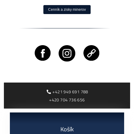
0,10
€
dostupné
Housing od 0,05€ /k
Antminer S21+ Hy
(395 TH/s)
3 000,00
€
dostupné
Antminer L9 (16000
Dodanie: do 7-10 dní