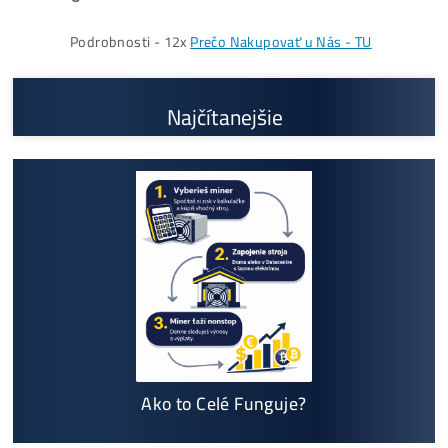
Cenník a zisky minerov
+421 949 691 788
+420 704 736 656