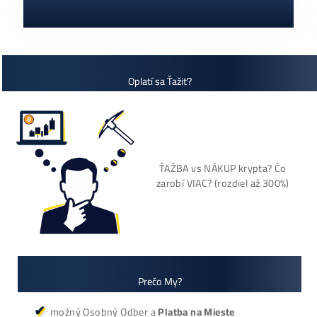
MH/s)
2 770,00
€
dostupné
Dodanie: do 7-10 dní
(alebo 1ks skladom
používaný 14 mes. za
3000€)