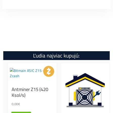
… ďalšie
Google Recenzie TU
←
Špecifikácia
Koľko tento Miner Zarobí?
Ako Spustiť?