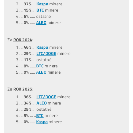
..
45%
….ostatné
..
35
%
….
LTC/DOGE
minere
..
20%
….
BTC
minere
..
0%
……
Tari
minere
..
0%
……
ALEO
minere
Za posledných
9 MESIACOV
:
(10/2025-06/2026)
…
47%
….ostatné
…
31%
..
LTC/DOGE
minere
…
13%
..
BTC
minere
…
3%
…
ALEO
minere
…
6%
….
Tari
minere
Za posledných
12 MESIACOV
:
(06/2025-06/2026)
…
38%
… ostatné