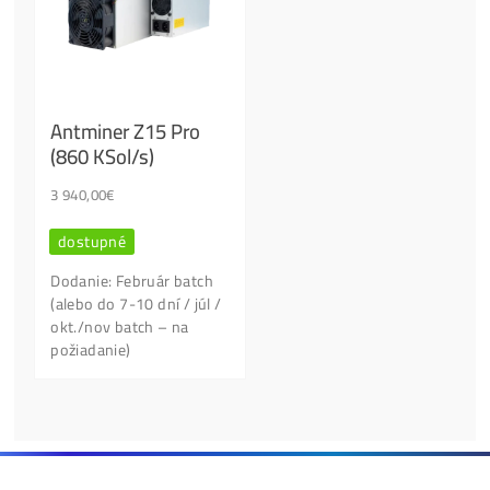
Ľudia najviac kupujú:
Antminer Z15 (420
Ksol/s)
0,00
€
dostupné
Housing Minerov 
Cena, stav a dostupnosť
Ušetri na Elektrine
na požiadanie
Tisíce