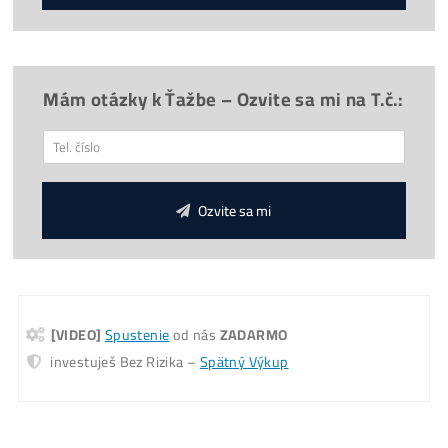
9x
Prečo
Kupovať u Nás?
Provízia 3%
za Odporúčanie
Otázky? Chceš poradiť?
Koľko tento Miner Zarobí? (pošleme ti na
Email)