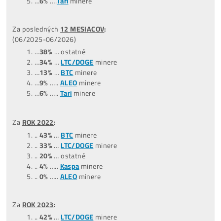
POZOR
: Najziskovejší ani zďaleka nemusí znamenať Najlep
Aktuálny zisk je len
1 z 5
faktorov, podľa ktorých minere
vyberať.
Volaj, vysvetlíme, ktoré nekupovať, z ktorých sa
oplatí vyberať ..
+
421949691788
/ +420704736656
TOP –
NajPredávanejšie
minere
Štatistiky predaných strojov
(čo ľudia kupujú):
*dátum aktualizácie týchto štatistík:
0
9.07.2026
Za posledné
3 MESIACE
:
(04,05,06/26)