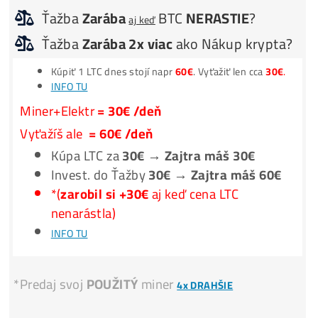
*Voľné pracovné
Pozície*
**Nič
Neinštaluješ
–
Spustenie
za 3 minúty –
1 účet
na
všetko
**Nič
Nedokupuješ
(žiadne chladenie, PC ..) Len
Miner+Elek.+Internet
**Program
Automaticky
prepína
stroj na
Najziskovejší
co
**Ťažíš napr. ZCASH, výťažok môžeš dostávať rovno v BT
**
FAKTÚRA
: PC server
Ťažba
Zarába
BTC
NERASTIE
?
aj keď
Ťažba
Zarába 2x viac
ako Nákup krypt
Kúpiť 1 LTC dnes stojí napr
60€
. Vyťažiť len cca
30