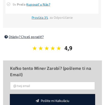
POZOR
: Obmedzený počet a
CENY sa MENIA
aj 3x
denne
.
Minuloročné Ceny El.
Housing
: 0,09€/ kWh –
Splátky
8x Prečo do Ťažby
ANI CENT
+ 8x Prečo Áno
možná
Platba
na Mieste
/ Kuriérovi
Reálne
FOTO
minerov u nás
Firma:
O Nás, História
(od
2015
)