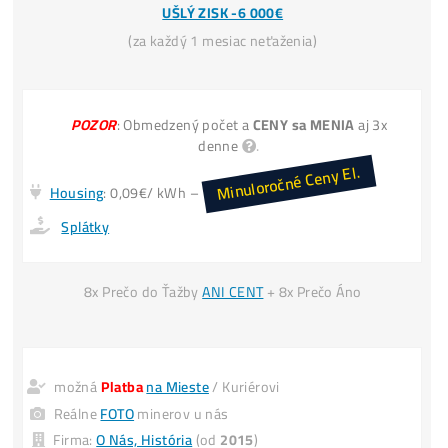
INFO TU
Miner+Elektr
= 30€ /deň
Vyťažíš ale
= 60€ /deň
Kúpa LTC za
30€ → Zajtra máš 30€
Invest. do Ťažby
30€ → Zajtra máš 60€
*(
zarobil si +30€
aj keď cena LTC
nenarástla)
INFO TU
*Predaj svoj
POUŽITÝ
miner
4x DRAHŠIE
UŠLÝ ZISK -6 000€
(za každý 1 mesiac neťaženia)