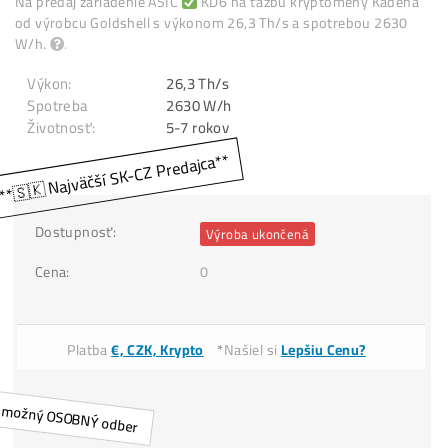
Kadena
Na predaj zariadenie ASIC
KD6 na ťažbu kryptomeny Kad
od výrobcu Goldshell s výkonom 26,3 Th/s a spotrebou 26
W/h.
.
Výkon:
26,3 Th/s
Spotreba
2630 W/h
Životnosť:
Dostupnosť:
Výroba ukončená
0
Cena: