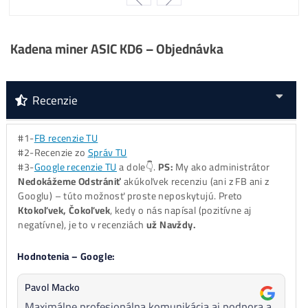
..
0%
…..
ALEO
minere
Za
ROK 2024
:
..
46%
…
Kaspa
minere
..
29%
…
LTC/DOGE
minere
..
17%
… ostatné
..
8%
……
BTC
minere
..
0%
…..
ALEO
minere
Za
ROK 2025
:
..
36%
…
LTC/DOGE
minere
..
34%
….
ALEO
minere
..
25%
… ostatné
..
5%
… ..
BTC
minere
..
0%
…..
Kaspa
minere