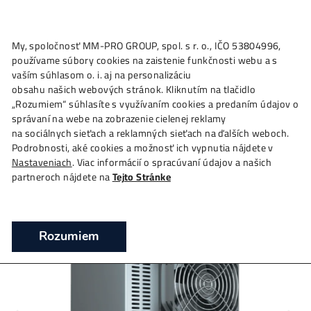
★
My, spoločnosť MM-PRO GROUP, spol. s r. o., IČO 53804996
Ako to
Funguje?
Oplatí sa
Ťažba?
Zisky TU
4,
používame súbory cookies na zaistenie funkčnosti webu a 
Goldshell KD6 (Kadena ASIC Miner) – ťaž
vaším súhlasom o. i. aj na personalizáciu
Kadena
obsahu našich webových stránok. Kliknutím na tlačidlo
„Rozumiem“ súhlasíte s využívaním cookies a predaním úda
❯
❯
❯
Domov
Mining Hardware
ASIC minere
Goldshe
správaní na webe na zobrazenie cielenej reklamy
(Kadena ASIC Miner) – ťažba Kadena
na sociálnych sieťach a reklamných sieťach na ďalších webo
Podrobnosti, aké cookies a možnosť ich vypnutia nájdete v
Ťažba Kadena – ASIC Kadena Miner KD6
Nastaveniach
. Viac informácií o spracúvaní údajov a našich
partneroch nájdete na
Tejto Stránke
Rozumiem