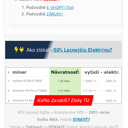
💥Druhý Miner
Zadarmo!
–
Nerdaxe Ultra 0,5TH
v
hodnote 153€ (s DPH) – (
Lottery miner
), ktorý Ti
možno vyťaží
3,125 BTC ?!
(a zmení Ti život?)
Servisná
Kontrola
po 30 dňoch ZADARMO
(miner+účty) – Či všetko funguje správne.
..
pokračovanie TU
!POZOR na
PODVODY:
Podvodné
E-SHOPY (70x)
Podvodné
ZÁRUKY!
Ako získať
-50% Lacnejšiu Elektrinu?