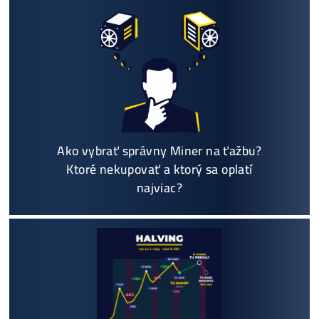
Košík
Oplatí sa Ťažiť?
ŤAŽBA vs NÁKUP krypta? Č
zarobí VIAC? (rozdiel až 300