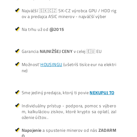
Antminer Z15 Pro
(860 KSol/s)
3 940,00
€
dostupné
Dodanie: Február batch
(alebo do 7-10 dní / júl /
okt./nov batch – na
požiadanie)