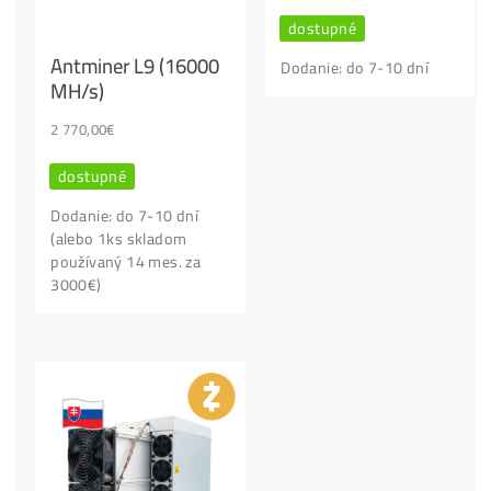
Ťažba totiž
NIE JE
pre KAŽDÉHO !
Sú tam
Viaceré Veci
, o ktorých je dobré
Vedieť Radšej
VOPRED
, než za stroje vysolíš Tisíce Eur.
Kontaktný Formulár
Našiel si lepšiu cenu?