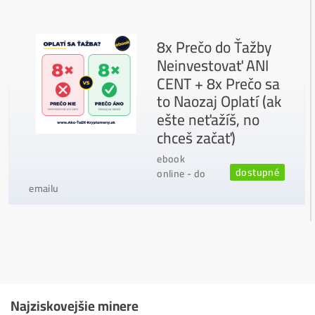
Sme jediný predajca, ktorý ti povie
NEKUPUJ TO
Individuálny prístup - podpora, pomoc s výbero
m, kalkuláciou ziskov, ktoré krypto sa oplatí, zal
oženie účtov..
Napojenie
a spustenie minerov od nás
ZADARM
O
Podrobnosti - 12x
Prečo Nakupovať u Nás - TU
Najčítanejšie