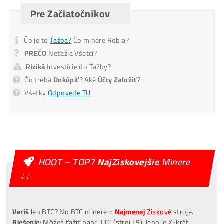
Pošlite mi Kalkuláciu
Alternative:
Mám otázky k Ťažbe – Ozvite sa mi na T.č.
Ozvite sa mi
Alternative:
[VIDEO]
Spustenie
od nás
ZADARMO