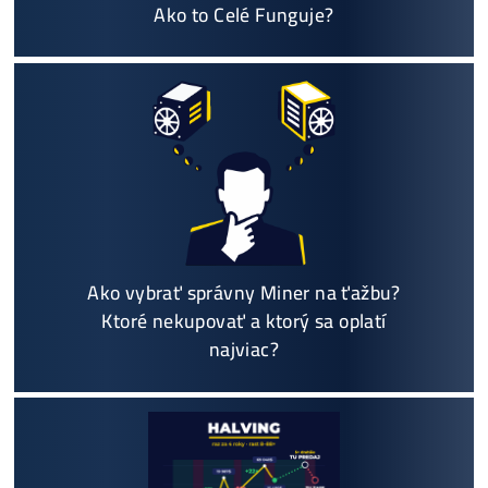
+421 949 691 788
+420 704 736 656
Košík
Oplatí sa Ťažiť?
ŤAŽBA vs NÁKUP krypta? Č