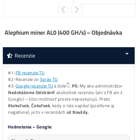
..
15%
…
BTC
minere
..
6%
….. ostatné
..
0%
…..
ALEO
minere
Za
ROK 2024
:
..
46%
…
Kaspa
minere
..
29%
…
LTC/DOGE
minere
..
17%
… ostatné
..
8%
……
BTC
minere
..
0%
…..
ALEO
minere
Za
ROK 2025
:
..
36%
…
LTC/DOGE
minere
..
34%
….
ALEO
minere
..
25%
… ostatné
..
5%
… ..
BTC
minere
..
0%
…..
Kaspa
minere