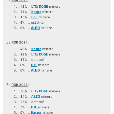
Za posledné
3 MESIACE
:
(04,05,06/26)
..
45%
….ostatné
..
35
%
….
LTC/DOGE
minere
..
20%
….
BTC
minere
..
0%
……
Tari
minere
..
0%
……
ALEO
minere
Za posledných
9 MESIACOV
:
(10/2025-06/2026)
…
47%
….ostatné
…
31%
..
LTC/DOGE
minere
…
13%
..
BTC
minere
…
3%
…
ALEO
minere
…
6%
….
Tari
minere
Za posledných
12 MESIACOV
: