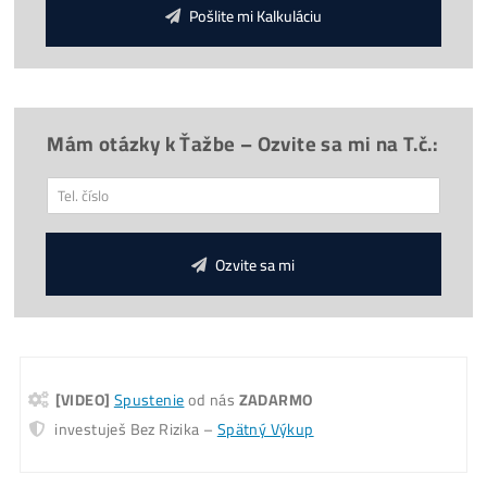
Firma:
O Nás, História
(od
2015
)
9x
Prečo
Kupovať u Nás?
Provízia 3%
za Odporúčanie
Otázky? Chceš poradiť?
Koľko tento Miner Zarobí? (pošleme ti na
Email)