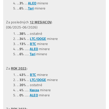
POZOR
: Najziskovejší ani zďaleka nemusí znamenať Najlep
Aktuálny zisk je len
1 z 5
faktorov, podľa ktorých minere
vyberať.
Volaj, vysvetlíme, ktoré nekupovať, z ktorých sa
oplatí vyberať ..
+
421949691788
/ +420704736656
TOP –
NajPredávanejšie
minere
Štatistiky predaných strojov
(čo ľudia kupujú):
*dátum aktualizácie týchto štatistík:
0
9.07.2026