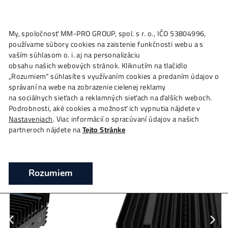
★
My, spoločnosť MM-PRO GROUP, spol. s r. o., IČO 53804996
Ako to
Funguje?
Oplatí sa
Ťažba?
Zisky TU
4,
používame súbory cookies na zaistenie funkčnosti webu a 
IceRiver AL0 (400 GH/s) – Alephium mine
vaším súhlasom o. i. aj na personalizáciu
obsahu našich webových stránok. Kliknutím na tlačidlo
❯
❯
❯
Domov
Mining Hardware
ASIC minere
IceRiver
„Rozumiem“ súhlasíte s využívaním cookies a predaním úda
GH/s) – Alephium miner
správaní na webe na zobrazenie cielenej reklamy
na sociálnych sieťach a reklamných sieťach na ďalších webo
Ťažba Alephium – ASIC IceRiver AL0 (400 GH/s
Podrobnosti, aké cookies a možnosť ich vypnutia nájdete v
Nastaveniach
. Viac informácií o spracúvaní údajov a našich
partneroch nájdete na
Tejto Stránke
Rozumiem