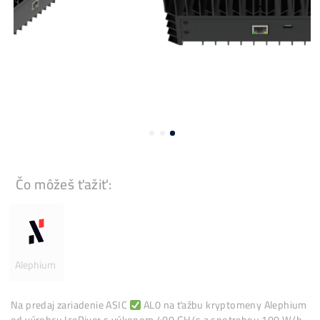
Čo môžeš ťažiť: