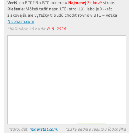
[VIDEO]
Spustenie
od nás
ZADARMO
investuješ Bez Rizika –
Spätný Výkup
Pre Začiatočníkov
Čo je to
Ťažba?
Čo minere Robia?
PREČO
Neťažia Všetci?
Riziká
Investície do Ťažby?
Čo treba
Dokúpiť
? Aké
Účty Založiť
?
Všetky
Odpovede TU