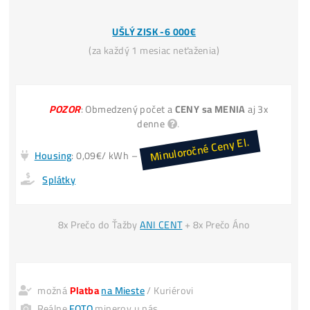
Kúpiť 1 LTC dnes stojí napr
60€
. Vyťažiť len cca
30
INFO TU
Miner+Elektr
= 30€ /deň
Vyťažíš ale
= 60€ /deň
Kúpa LTC za
30€ → Zajtra máš 30€
Invest. do Ťažby
30€ → Zajtra máš 60€
*(
zarobil si +30€
aj keď cena LTC
nenarástla)
INFO TU
*Predaj svoj
POUŽITÝ
miner
4x DRAHŠIE
UŠLÝ ZISK -6 000€