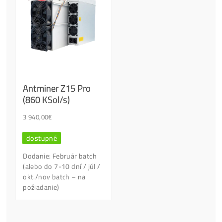
Ľudia najviac kupujú:
Antminer Z15 (420
Ksol/s)
0,00
€
dostupné
Housing Minerov 
Cena, stav a dostupnosť