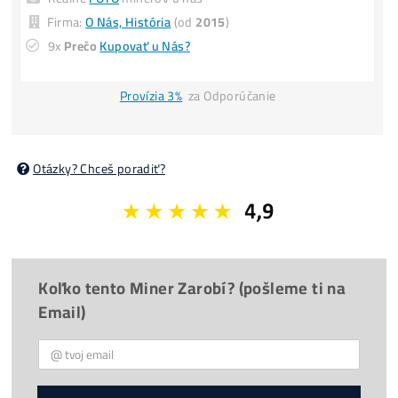
(za každý 1 mesiac neťaženia)
POZOR
: Obmedzený počet a
CENY sa MENIA
aj 3x
denne
.
Minuloročné Ceny El.
Housing
: 0,09€/ kWh –
Splátky
8x Prečo do Ťažby
ANI CENT
+ 8x Prečo Áno
možná
Platba
na Mieste
/ Kuriérovi
Reálne
FOTO
minerov u nás