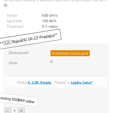
Alephium
Na predaj zariadenie ASIC
AL0 na ťažbu kryptomeny Ale
od výrobcu IceRiver s výkonom 400 GH/s a spotrebou 100 
.
Výkon:
400 GH/s
Spotreba
100 W/h
Životnosť:
Dostupnosť:
Krátkodobo nedostupné
0
Cena: