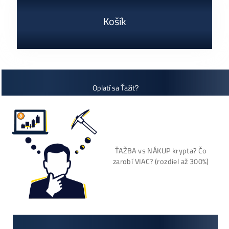
dostupné
Antminer L9 (16000
Dodanie: do 7-10 dní
MH/s)
2 770,00
€
dostupné
Dodanie: do 7-10 dní
(alebo 1ks skladom
používaný 14 mes. za
3000€)