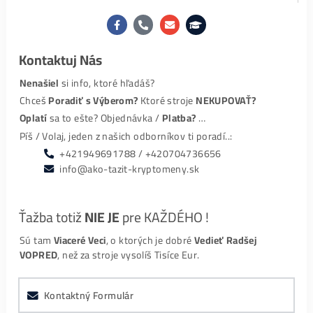
negatívne), je to v recenziách
už Navždy.
Hodnotenia – Google:
Slavomír Choma
Komunikacia, dorucenie, vsetko na 100%. Platba
uhradena vopred. Ziadny problem. Mozem len
…
Pavol Macko
Maximálne profesionálna komunikácia aj podpora a
to počas procesu kúpy, ale aj
…
S. L. (SoundLooper)