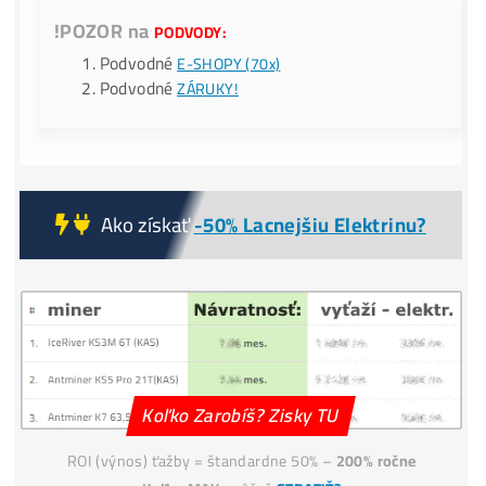
9x BONUS:
Prečo My?
ku Každej obj.:
💥Druhý Miner
Zadarmo!
–
Nerdaxe Ultra 0,5TH
v
hodnote 153€ (s DPH) – (
Lottery miner
), ktorý Ti
možno vyťaží
3,125 BTC ?!
(a zmení Ti život?) (*pla
pri obj. nad 999€ bez dph).
Servisná
Kontrola
po 30 dňoch ZADARMO
(miner+účty) – Či všetko funguje správne.
..
pokračovanie TU
!POZOR na
PODVODY:
Podvodné
E-SHOPY (70x)
Podvodné
ZÁRUKY!