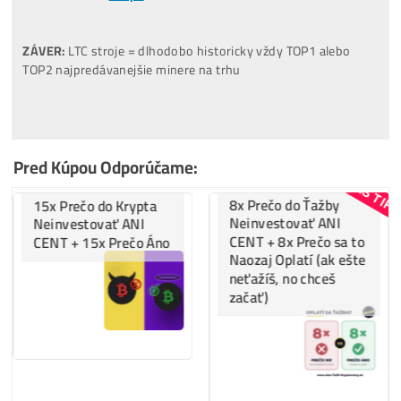
(06/2025-06/2026)
…
38%
… ostatné
…
34%
…
LTC/DOGE
minere
…
13%
…
BTC
minere
…
9%
…..
ALEO
minere
…
6%
…..
Tari
minere
Za
ROK 2022
:
..
43%
…
BTC
minere
..
33%
…
LTC/DOGE
minere
..
20%
… ostatné
..
4%
…..
Kaspa
minere
..
0%
…..
ALEO
minere
Za
ROK 2023
:
..
42%
…
LTC/DOGE
minere
..
37%
…
Kaspa
minere