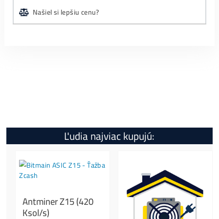
Pred objednavanim minera som dostal velmi
kvalitne informacie, pre ktory typ a kryptomenu sa
… ďalšie
Google Recenzie TU
←
Špecifikácia
Koľko tento Miner Zarobí?
Ako Spustiť?