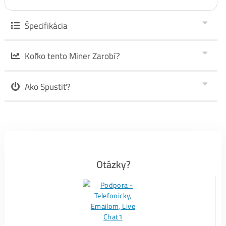
Alephium miner AL0 (400 GH/s) – Objednávka
Recenzie
#1-
FB recenzie TU
#2-Recenzie zo
Správ TU
#3-
Google recenzie TU
a dole👇.
PS:
My ako administrátor
Nedokážeme Odstrániť
akúkoľvek recenziu (ani z FB ani z
Googlu) – túto možnosť proste neposkytujú. Preto
Ktokoľvek, Čokoľvek
, kedy o nás napísal (pozitívne aj