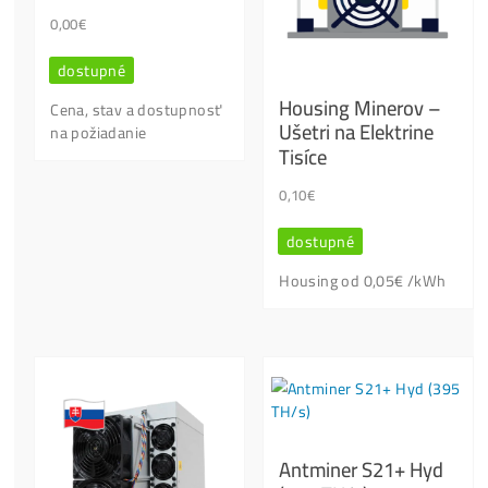
Otázky?
Kontaktuj Nás
Nenašiel
si info, ktoré hľadáš?
Chceš
Poradiť s Výberom?
Ktoré stroje
NEKUPOVAŤ?
Oplatí
sa to ešte? Objednávka /
Platba?
…
Píš / Volaj, jeden z našich odborníkov ti poradí..: