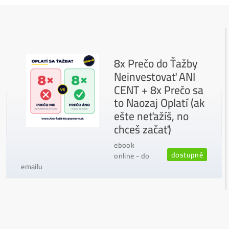
Možnosť
HOUSINGU
(ušetríś tisíce eur na elektri
ne)
Sme jediný predajca, ktorý ti povie
NEKUPUJ TO
Individuálny prístup - podpora, pomoc s výbero
m, kalkuláciou ziskov, ktoré krypto sa oplatí, zal
oženie účtov..
Napojenie
a spustenie minerov od nás
ZADARM
O
Podrobnosti - 12x
Prečo Nakupovať u Nás - TU
Najčítanejšie