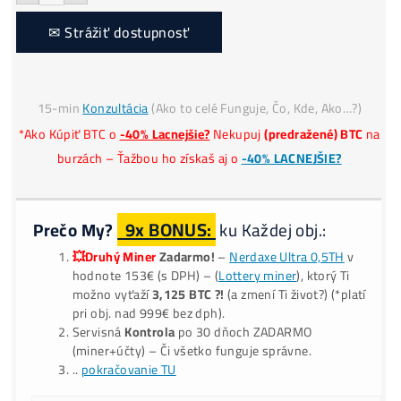
Platba
€, CZK, Krypto
*
Našiel si
Lepšiu Cenu?
Alternative:
-
+
✉ Strážiť dostupnosť
15-min
Konzultácia
(Ako to celé Funguje, Čo, Kde, Ako…?
*Ako Kúpiť BTC o
-40% Lacnejšie?
Nekupuj
(predražené) BT
burzách – Ťažbou ho získaš aj o
-40% LACNEJŠIE?