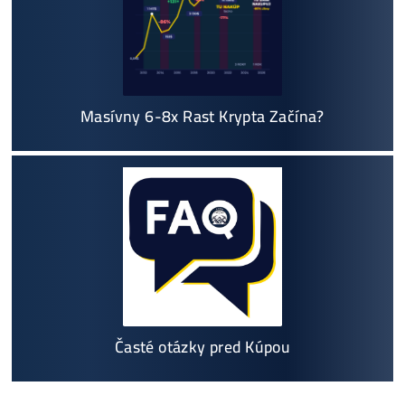
zarobí VIAC? (rozdiel až 300
Prečo My?
možný Osobný Odber a
Platba na Mieste
Najväčší 🇸🇰🇨🇿 SK-CZ výrobca GPU / HDD rig
ov a predajca ASIC minerov - najväčší výber
Na trhu už od
@2015
Garancia
NAJNIŽŠEJ CENY
v celej 🇪🇺 EU