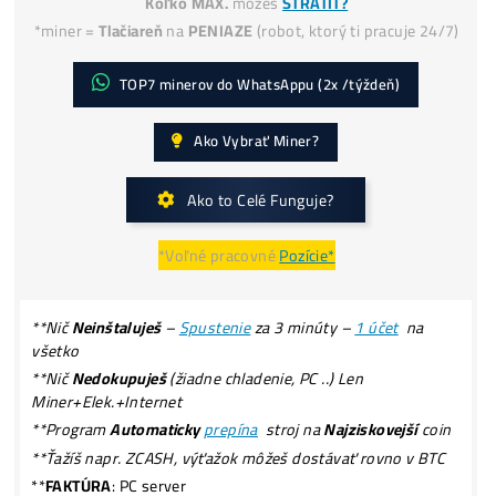
Ako získať
-50% Lacnejšiu Elektrinu?
Koľko Zarobíš? Zisky TU
ROI (výnos) ťažby = štandardne 50% –
200% ročne
Koľko MAX.
môžeš
STRATIŤ?
*miner =
Tlačiareň
na
PENIAZE
(robot, ktorý ti pracuje 24
TOP7 minerov do WhatsAppu (2x /týždeň)
Ako Vybrať Miner?