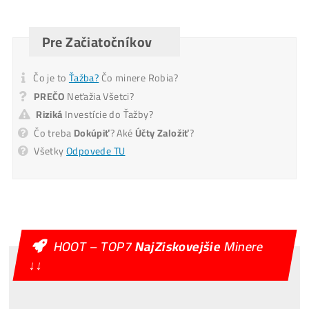
Pošlite mi Kalkuláciu
Alternative:
Mám otázky k Ťažbe – Ozvite sa mi na T.č.
Ozvite sa mi
Alternative: