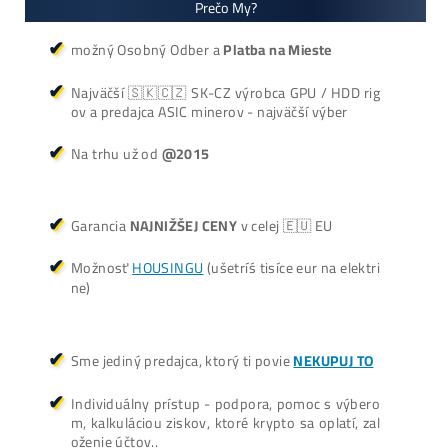
Antminer Z15 Pro
(860 KSol/s)
3 940,00
€
dostupné
Dodanie: Február batch
(alebo do 7-10 dní / júl /
okt./nov batch – na
požiadanie)