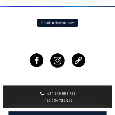
Ušetri na Elektrine
na požiadanie
Tisíce
0,10
€
dostupné
Housing od 0,05€ /k
Antminer S21+ Hy
(395 TH/s)
3 000,00
€