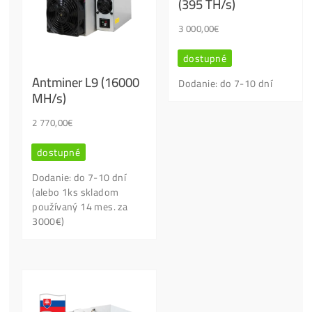
+421949691788 / +420704736656
info@ako-tazit-kryptomeny.sk
Ťažba totiž
NIE JE
pre KAŽDÉHO !
Sú tam
Viaceré Veci
, o ktorých je dobré
Vedieť Radšej
VOPRED
, než za stroje vysolíš Tisíce Eur.
Kontaktný Formulár
Našiel si lepšiu cenu?