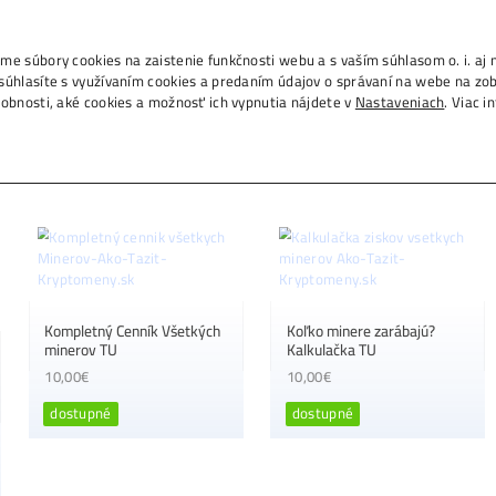
tom
., IČO 53804996, používame súbory cookies na zais
m na tlačidlo „Rozumiem“ súhlasíte s využívaním c
h na ďalších weboch. Podrobnosti, aké cookies a 
e sa 5 výsledkov