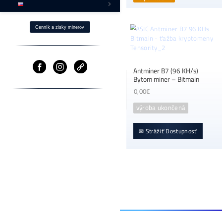
Ako Získaš BTC s -40% ZĽAVOU?
Fotovoltika a Ťažba
Ostatné produkty
⌂ Firma – O nás
GPU 
Pomoc
na 
Cenník a zisky minerov
Antm