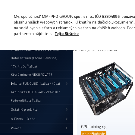
By
My, spoločnosť MM-PRO GROUP, spol. s r. o
obsahu našich webových stránok. Kliknutí
na sociálnych sieťach a reklamných sieťac
partneroch nájdete na
Tejto Stránke
Zobrazuj
🛒 Zisky ASIC minerov (+cenník)
Datacentrum (Lacná Elektrina)
17x Prečo Ťažba?
Ktoré minere NEKUPOVAŤ?
❗Ako to FUNGUJE? (ťažba / kúpa)