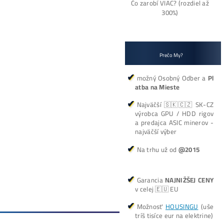
 Všetkých
Koľko minere zarábajú?
Kalkulačka TU
10,00
€
dostupné