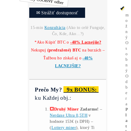
Výkon:
680 TH/s
Spotreba
7412 W/h
Životnosť:
Dostupnosť:
Cena na požiadanie
0
Cena:
Platba
€, CZK, Krypto
*
Našiel si
Lepšiu Cenu?
✉ Strážiť dostupnosť
15-min
Konzultácia
(Ako to celé Funguje,