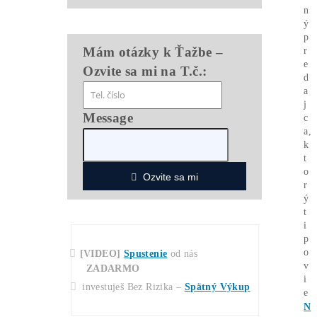
*
Doprava
30€
ZADARMO
(nad 500€)
*
Napojenie
od
nás
ZADARMO
*Cena ASIC minera je vrátane napájacieho
zdroja
*GARANCIA
Najnižšej Ceny
v celej EU –