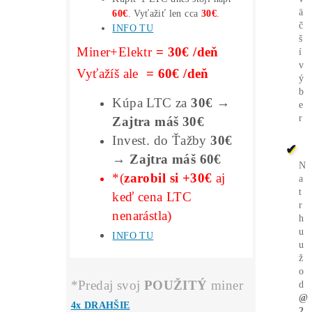
*Voľné pracovné
Pozície*
**Nič
Neinštaluješ
–
Spustenie
za 3
minúty –
1 účet
na všetko
**Nič
Nedokupuješ
(žiadne chladenie,
PC ..) Len Miner+Elek.+Internet
**Program
Automaticky
prepína
stroj
na
Najziskovejší
coin
**Ťažíš napr. ZCASH, výťažok môžeš
dostávať rovno v BTC
**
FAKTÚRA
: PC server
Ťažba
Zarába
BTC
aj keď
NERASTIE
?