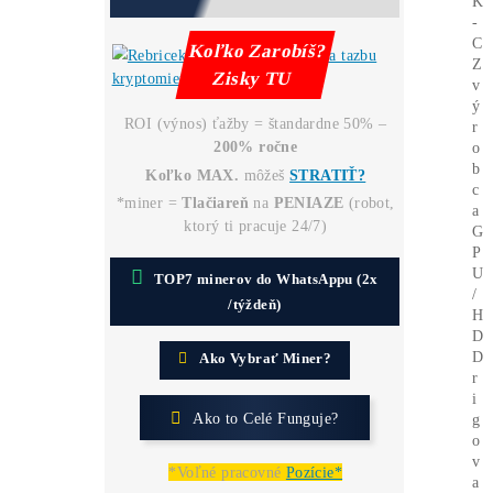
dňoch ZADARMO
(miner+účty) – Či všetko
funguje správne.
..
pokračovanie TU
!POZOR na
PODVODY:
Podvodné
E-SHOPY
(70x)
Podvodné
ZÁRUKY!
Ako získať
-50%
Lacnejšiu Elektrinu?