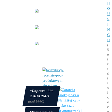
Splátky
8x Prečo do Ťažby
ANI CENT
+ 8x Prečo
Áno
možná
Platba
na Mieste
/ Kuriérovi
Reálne
FOTO
minerov u nás
Firma:
O Nás, História
(od
2015
)
9x
Prečo
Kupovať u Nás?
Provízia 3%
za Odporúčanie
Otázky? Chceš poradiť?