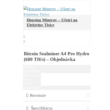
Za
ROK 2023
:
..
42%
…
LTC/DOGE
minere
..
37%
…
Kaspa
minere
..
15%
…
BTC
minere
..
6%
….. ostatné
..
0%
…..
ALEO
minere
Za
ROK 2024
:
..
46%
…
Kaspa
minere
..
29%
…
LTC/DOGE
minere
..
17%
… ostatné
..
8%
……
BTC
minere
..
0%
…..
ALEO
minere
Za
ROK 2025
:
..
36%
…
LTC/DOGE
minere