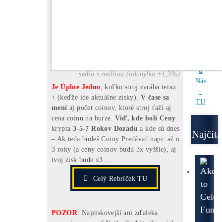
Email
Ozvite sa mi
[VIDEO]
Spustenie
od nás
ZADARMO
investuješ Bez Rizika –
Spätný Výkup
Pre