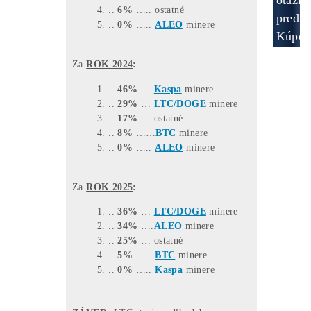
Volaj, vysvetlíme, ktoré
nekupovať, z ktorých sa oplatí
vyberať ..
+
421949691788
/
+420704736656
TOP –
NajPredávanejšie
minere
Štatistiky predaných strojov
(čo ľudia
kupujú):
*dátum aktualizácie týchto štatistík:
0
9.07.2026