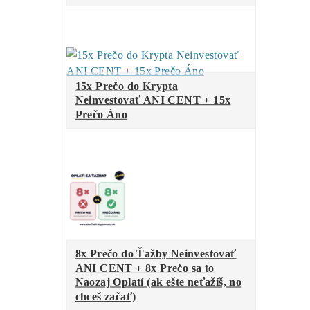
Za posledných
12 MESIACOV
:
(06/2025-06/2026)
…
38%
… ostatné
…
34%
…
LTC/DOGE
minere
…
13%
…
BTC
minere
…
9%
…..
ALEO
minere
…
6%
…..
Tari
minere
Za
ROK 2022
:
..
43%
…
BTC
minere
..
33%
…
LTC/DOGE
minere
..
20%
… ostatné
..
4%
…..
Kaspa
minere
..
0%
…..
ALEO
minere