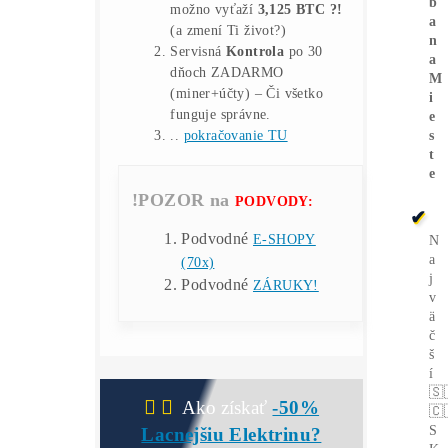
Čo, Kde, Ako…?)
*Ako Kúpiť BTC o
-40% Lacnejšie?
Nekupuj
(predražené) BTC
na burzách –
Ťažbou ho získaš aj o
-40%
LACNEJŠIE?
9x BONUS:
Prečo My?
ku Každej obj.:
💥Druhý Miner
Zadarmo!
–
Nerdaxe Ultra 0,5TH
v
hodnote 153€ (s DPH) –
(
Lottery miner
), ktorý Ti
možno vyťaží
3,125 BTC ?!
(a zmení Ti život?)
Servisná
Kontrola
po 30