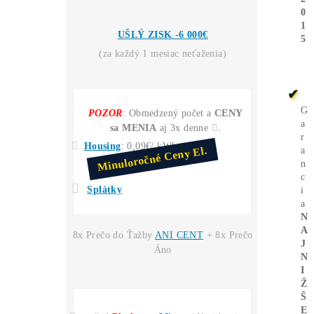
Ťažba
Zarába 2x viac
ako
Nákup krypta?
Kúpiť 1 LTC dnes stojí napr
60€
. Vyťažiť len cca
30€
.
INFO TU
Miner+Elektr
= 30€ /deň
Vyťažíš ale
= 60€ /deň
Kúpa LTC za
30€ →
Zajtra máš 30€
Invest. do Ťažby
30€
→ Zajtra máš 60€
*(
zarobil si +30€
aj
keď cena LTC