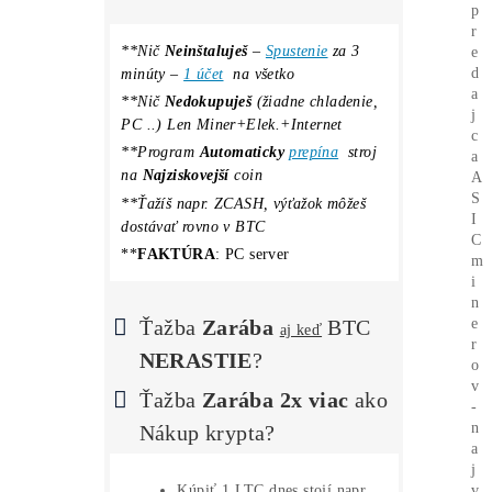
Koľko Zarobíš?
Zisky TU
ROI (výnos) ťažby = štandardne 50% –
200% ročne
Koľko MAX.
môžeš
STRATIŤ?
*miner =
Tlačiareň
na
PENIAZE
(robot,
ktorý ti pracuje 24/7)
TOP7 minerov do WhatsAppu (2x
/týždeň)
Ako Vybrať Miner?
Ako to Celé Funguje?