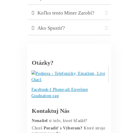
..
34%
….
ALEO
minere
..
25%
… ostatné
..
5%
… ..
BTC
minere
..
0%
…..
Kaspa
minere
ZÁVER:
LTC stroje = dlhodobo
historicky vždy TOP1 alebo TOP2
najpredávanejšie minere na trhu
Pred Kúpou Odporúčame:
Ako nakúpiť Krypto už od 1€?
Kam Uložiť? Akým Chybám sa