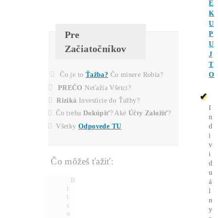
vďaka obrovským objemom odoberaných
kusov.
Koľko tento Miner
Zarobí? (pošleme ti na
Email)
Comment
Pošlite mi Kalkuláciu