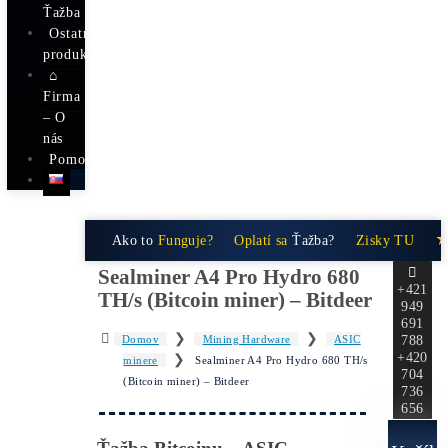
/
kúpa)
Ako
Získaš
BTC s
-40%
ZĽAVOU?
Fotovoltika
a
Ťažba
Ostatné
produkty
⌂
Firma
– O
nás
Pomoc