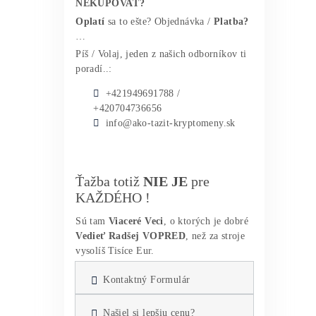
Vyhnúť?
Pôvodná cena bola: 44,00€.
Aktuálna cena je:
0,00€.
Praktický Sprievodca pred Kúpou
Prvého Minera
Pôvodná cena bola: 40,00€.
Aktuálna cena je:
0,00€.
15x Prečo do Krypta
Neinvestovať ANI CENT + 15x
Prečo Áno