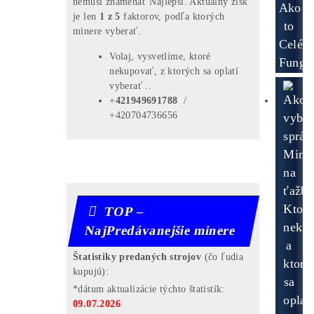
Začiatočníkov
Čo je to
Ťažba?
Čo minere Robia?
PREČO
Neťažia Všetci?
Riziká
Investície do Ťažby?
Čo treba
Dokúpiť
? Aké
Účty Založiť
?
Všetky
Odpovede TU
HOOT – TOP7
NajZiskovejšie
Minere ↓↓
Veríš
len BTC? No BTC minere =
Najmenej
Ziskové
stroje.
Riešenie: