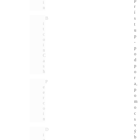
Mám otázky k Ťažbe –
Ozvite sa mi na T.č.:
Message
Ozvite sa mi
[VIDEO]
Spustenie
od nás
ZADARMO
investuješ Bez Rizika –
Spätný Výkup