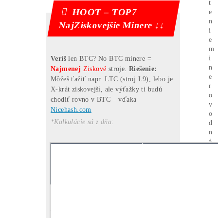
Koľko tento Miner
Zarobí? (pošleme ti na
Email)
Message
Pošlite mi Kalkuláciu
Mám otázky k Ťažbe –
Ozvite sa mi na T.č.: