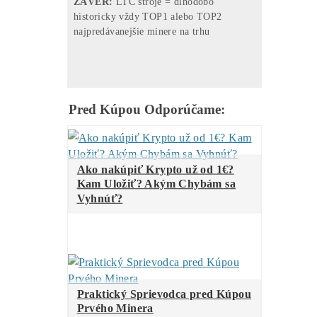
Za posledné
3 MESIACE
:
(04,05,06/26)
..
45%
….ostatné
..
35
%
….
LTC/DOGE
minere
..
20%
….
BTC
minere
..
0%
……
Tari
minere
..
0%
……
ALEO
minere
Za posledných
9 MESIACOV
:
(10/2025-06/2026)
…
47%
….ostatné
…
31%
..
LTC/DOGE
minere
…
13%
..
BTC
minere
…
3%
…
ALEO
minere
…
6%
….
Tari
minere