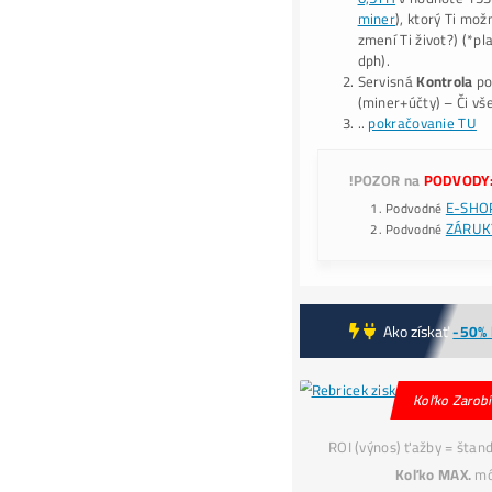
-
Alt
15
*A
BT