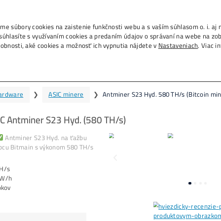
info@ako-
., IČO 53804996, používame súbory cookies na zais
m na tlačidlo „Rozumiem“ súhlasíte s využívaním c
h na ďalších weboch. Podrobnosti, aké cookies a 
tminer S23 Hyd. 580 TH/s (Bitco
Domov
❯
Mining Hardware
❯
ASIC m
ažba Bitcoinu – ASIC Antminer S23 H
a predaj zariadenie ASIC
Antminer S23 Hyd. na