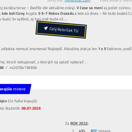
INFO TU
edaj svoj
POUŽITÝ
miner
4x DRAHŠIE
UŠLÝ ZISK -6 000€
(za každý 1 mesiac neťaženia)
POZOR
: Obmedzený počet a
CENY sa MENIA
aj 3
denne
.
Minuloročné Ceny El.
Housing
: 0,09€/ kWh –
Splátky