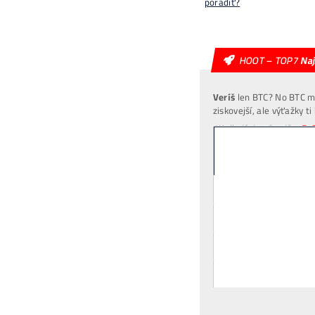
**
Mi
Vy