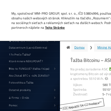
My, spoločnosť MM-PRO GROUP, spol. s r. o
obsahu našich webových stránok. Kliknutí
na sociálnych sieťach a reklamných sieťac
partneroch nájdete na
Tejto Stránke
An
🛒 Zisky ASIC minerov (+cenník)
Datacentrum (Lacná Elektrina)
17x Prečo Ťažba?
Ť
Ktoré minere NEKUPOVAŤ?
N
❗Ako to FUNGUJE? (ťažba / kúpa)