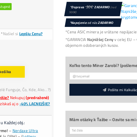
ryptomeny Bitcoin od výrobcu Bitmain s výkonom 
 spotrebou 5510 W/h.
.
Výkon:
580 TH/s
Spotreba
5510 W/h
Životnosť:
Dostupnosť:
Dostupné
0
Cena:
Platba
€, CZK, Krypto
*
Našiel si
Lepšiu Cenu?