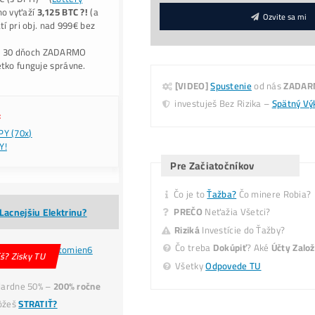
+
Do košíka
ernative:
-min
Konzultácia
(Ako to celé Funguje, Čo, Kde, Ak
ko Kúpiť BTC o
-40% Lacnejšie?
Nekupuj
(predraže
C
na burzách – Ťažbou ho získaš aj o
-40% LACNEJ
9x BONUS:
Prečo My?
ku Každej obj.:
💥Druhý Miner
Zadarmo!
–
Nerdaxe Ultra