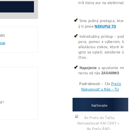
objemom odoberaných kusov.
Koľko tento Miner Zarobí? (pošlem
o…?)
Pošlite mi Kalkul
né)
Alternative:
ŠIE?
Mám otázky k Ťažbe – Ozvite sa mi 