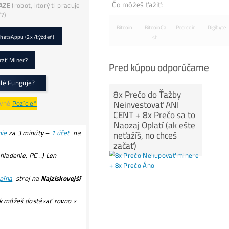
0,5TH
v hodnote 153€ (s DPH) – (
Lottery
miner
), ktorý Ti možno vyťaží
3,125 BTC ?!
(a
zmení Ti život?) (*platí pri obj. nad 999€ bez
dph).
Servisná
Kontrola
po 30 dňoch ZADARMO
(miner+účty) – Či všetko funguje správne.
..
pokračovanie TU
!POZOR na
PODVODY:
E-SHOPY (70x)
Podvodné
ZÁRUKY!
Podvodné