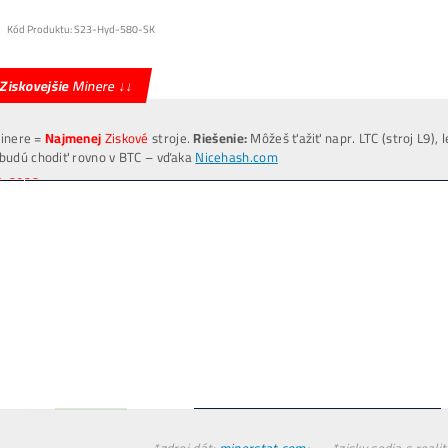
FAKTÚRA
: PC server
Ťažba
Zarába
BTC
NERASTIE
?
aj keď
Ťažba
Zarába 2x viac
ako Nákup krypta?
Kúpiť 1 LTC dnes stojí napr
60€
. Vyťažiť len cc
30€
.
INFO TU
ner+Elektr
= 30€ /deň
ťažíš ale
= 60€ /deň
Kúpa LTC za
30€ → Zajtra máš 30€
Invest. do Ťažby
30€ → Zajtra máš 60€
*(
zarobil si +30€
aj keď cena LTC nenarástla)