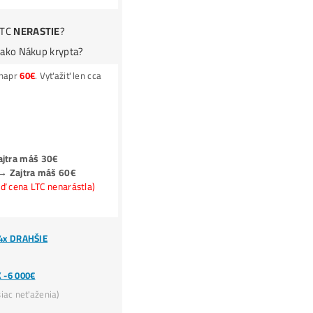
Ako získať
-50% Lacnejšiu Elektrinu?
Koľko Zarobíš? Zisky TU
ROI (výnos) ťažby = štandardne 50% –
200% ročne
Koľko MAX.
môžeš
STRATIŤ?
miner =
Tlačiareň
na
PENIAZE
(robot, ktorý ti prac
24/7)
TOP7 minerov do WhatsAppu (2x /týždeň)
Ako Vybrať Miner?