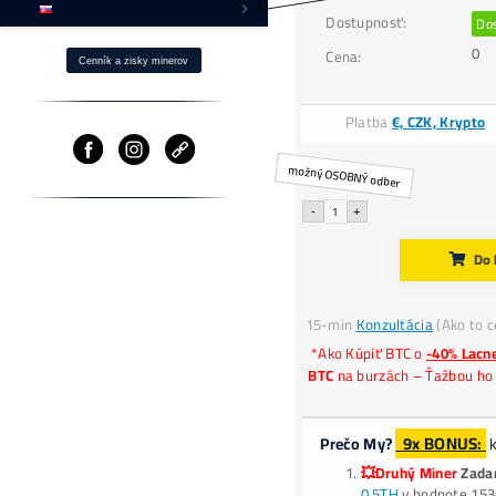
k
Ako Získaš BTC s -40% ZĽAVOU?
a
Fotovoltika a Ťažba
Ostatné produkty
⌂ Firma – O nás
Pomoc
Cenník a zisky minerov