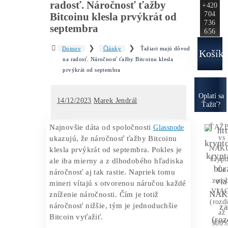
Ako to
Funguje?
Oplatí sa
Ťažba?
Zisky 
Ťažiari majú dôvod na
radosť. Náročnosť ťažby
Bitcoinu klesla prvýkrát od
septembra
❯
❯
Domov
Články
Ťažiari majú dôvod
na radosť. Náročnosť ťažby Bitcoinu klesla
prvýkrát od septembra
O
14/12/2023
Marek Jendrál
Najnovšie dáta od spoločnosti
Glassnode
ukazujú, že náročnosť ťažby Bitcoinu
klesla prvýkrát od septembra. Pokles je