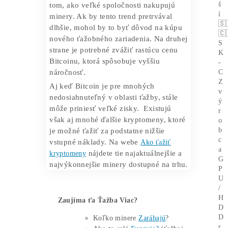
EH/s. Podľa posledných údajov sa od
11. decembra hashrate stabilizoval na
úrovni 472 EH/s, čo predstavuje pokles
6,9 % len za 3 dni. Rovnako klesla aj
cena hash, ktorá od 6. decembra klesla o
viac ako 20 % z úrovne 111 dolárov za
PH/s (petahash za sekundu) na 88,41
dolárov za PH/s.
Situácia kedy hashrate aj náročnosť
klesá vytvára výhodné podmienky pre
minerov. Nedávno sme
informovali
aj o
tom, ako veľké spoločnosti nakupujú
minery. Ak by tento trend pretrvával
dlhšie, mohol by to byť dôvod na kúpu
nového ťažobného zariadenia. Na druhej
strane je potrebné zvážiť rastúcu cenu
Bitcoinu, ktorá spôsobuje vyššiu
náročnosť.