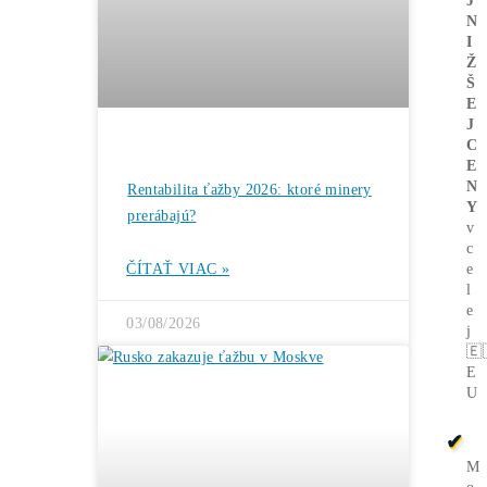
Bitcoin čelí vnútornému sporu, ktorý
môže zmeniť celú sieť ťažby
ČÍTAŤ VIAC »
05/08/2026
ČLÁNKY