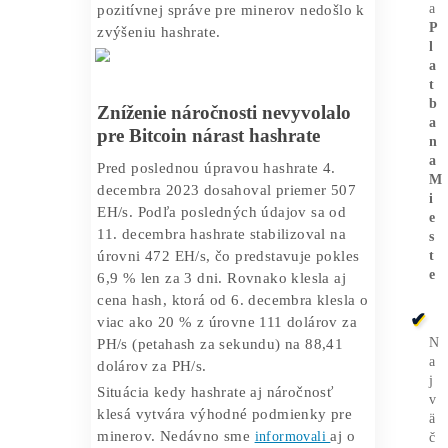
týždeň taktiež klesajúci trend.
Na obrázku nižšie vidíme, že pokles bol
iba mierny. Navyše z dlhodobého
hľadiska je trend jednoznačne rastúci. K
najväčším prepadom náročnosti ťažby
dochádza spravidla počas hlbokých
cenových korekcií. Aktuálne miera
ostane nezmenená až do 23. decembra
2023. Zaujímavé je, že napriek
pozitívnej správe pre minerov nedošlo k
zvýšeniu hashrate.
Zníženie náročnosti nevyvolalo
pre Bitcoin nárast hashrate
Pred poslednou úpravou hashrate 4.
decembra 2023 dosahoval priemer 507