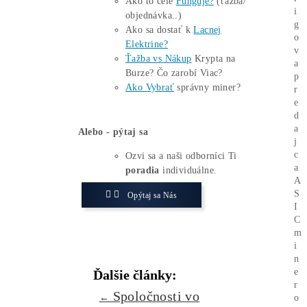
Aj keď Bitcoin je pre mnohých
nedosiahnuteľný v oblasti ťažby, stále
môže priniesť veľké zisky. Existujú
však aj mnohé ďalšie kryptomeny, ktoré
je možné ťažiť za podstatne nižšie
vstupné náklady. Na webe
Ako ťažiť
kryptomeny
nájdete tie najaktuálnejšie a
najvýkonnejšie minery dostupné na trhu.
Zaujíma ťa Ťažba Viac?
Koľko minere
Zarábajú
?
Ako to celé
Funguje?
(ťažba/
objednávka..)
Ako sa dostať k
Lacnej
Elektrine?
Ťažba vs Nákup
Krypta na