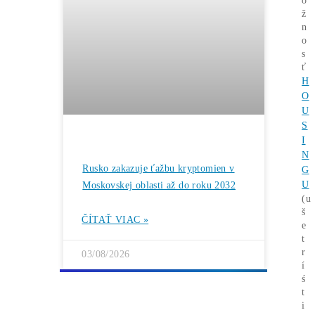
Rentabilita ťažby 2026: ktoré minery
prerábajú?
ČÍTAŤ VIAC »
03/08/2026
ČLÁNKY