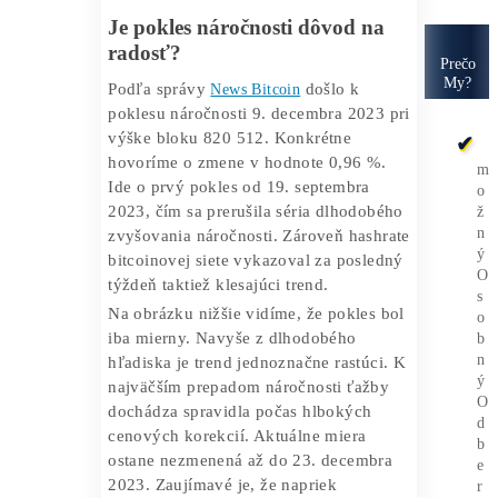
ale iba mierny a z dlhodobého hľadiska
náročnosť aj tak rastie. Napriek tomu
mineri vítajú s otvorenou náručou každé
zníženie náročnosti. Čím je totiž
náročnosť nižšie, tým je jednoduchšie
Bitcoin vyťažiť.
Je pokles náročnosti dôvod na
radosť?
Podľa správy
News Bitcoin
došlo k
poklesu náročnosti 9. decembra 2023 pri
výške bloku 820 512. Konkrétne
hovoríme o zmene v hodnote 0,96 %.
Ide o prvý pokles od 19. septembra
2023, čím sa prerušila séria dlhodobého
zvyšovania náročnosti. Zároveň hashrate
bitcoinovej siete vykazoval za posledný