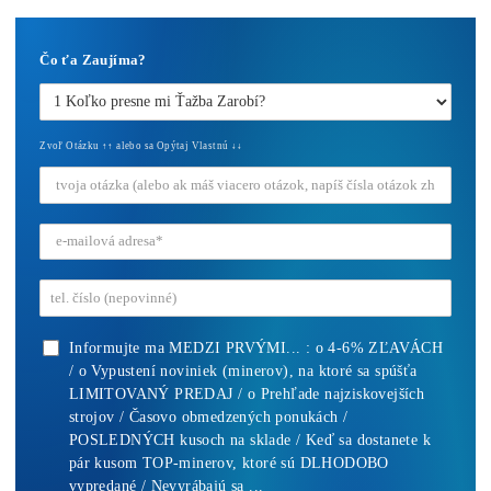
chceš začať)
ebook
dostupné
online -
do emailu
Najziskovejšie minere
Kompletný Cenník Všetkých minerov TU
10,00
€