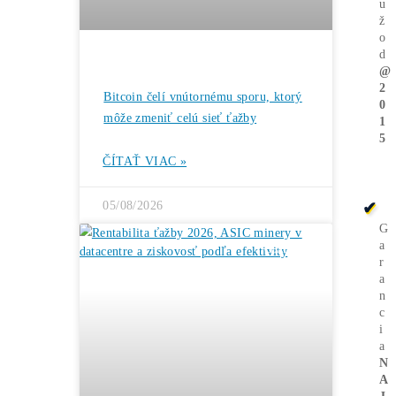
Ťažba Bitcoinu
môže pomôcť v boji
proti emisiám
→
Ďalšie články
ČLÁNKY