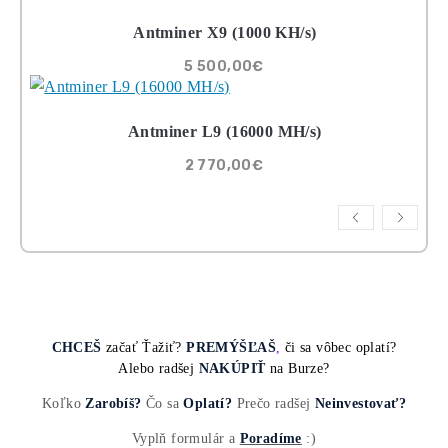
8x Prečo do Ťažb
Neinvestovať ANI
CENT + 8x Prečo
sa to Naozaj Oplat
(ak ešte neťažíš, n