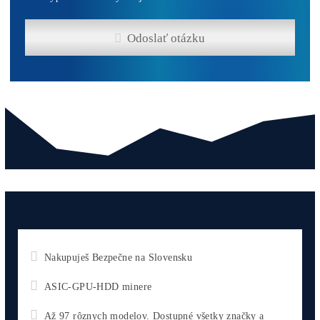
Housing Minerov – Ušetri na Elektrine Tisíce
0,10
€
Antminer Z15 (420 Ksol/s)
0,00
€
Antminer Z15 Pro (860 KSol/s)
3 940,00
€
Antminer Z15 Pro (840 KSol/s)
3 870,00
€