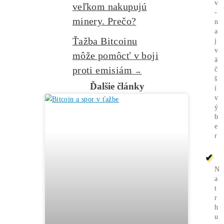
Burze? Čo zarobí Viac?
Ako Vybrať
správny miner?
Alebo - pýtaj sa
Ozvi sa a naši odborníci Ti
poradia
individuálne.
Opýtaj sa Nás
Spoločnosti vo
←
veľkom nakupujú
minery. Prečo?