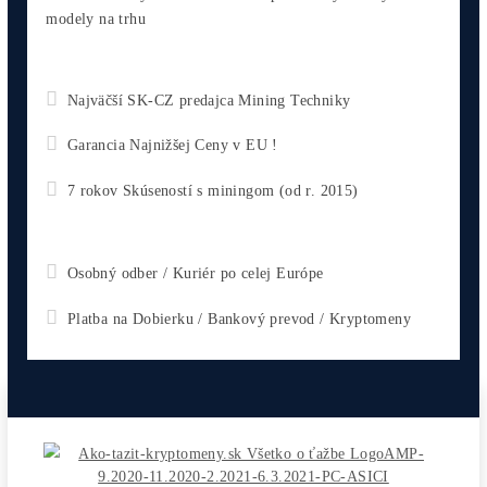
Antminer Z15 Pro (820 KSol/s)
3 560,00
€
Antminer X9 (1000 KH/s)
5 500,00
€
Antminer L9 (16000 MH/s)
2 770,00
€