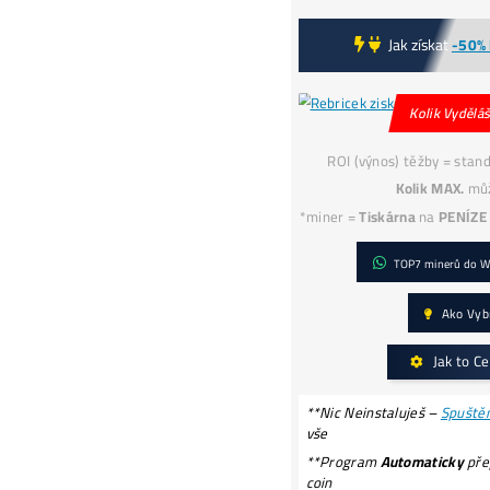
1
*J
B