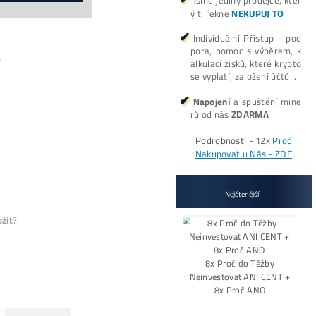
Koľko tento Miner Zarobí? (pošlem
Pošlite mi Kalkul
Alternative:
Mám otázky k Ťažbe – Ozvite sa mi 
Ozvite sa mi