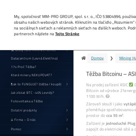
My, spoločnosť MM-PRO GROUP, spol. s r. o
obsahu našich webových stránok. Kliknutí
na sociálnych sieťach a reklamných sieťac
partneroch nájdete na
Tejto Stránke
21
🛒 Zisky ASIC minerů (+ceník)
Datacentrum (Levná Elektřina)
17x Proč Těžba?
T
Které minery NEKUPOVAT?
N
❗Jak to FUNGUJE? (těžba / koupě)