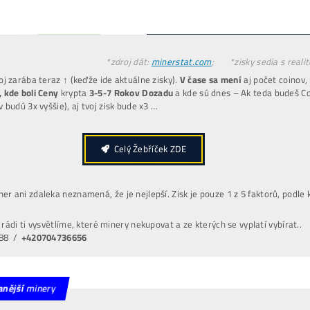
Koupě LTC za
30€ → Zítra máš 30€
Invest. do Těžby
30€ → Zítra máš 60€
*(
vydělal si +30€
i když cena LTC nenarostla)
INFO TU
edaj svoj
POUŽITÝ
miner
4x DRAHŠIE
UŠLÝ ZISK -6 000€
(za každý 1 mesiac neťaženia)
POZOR
: Omezený počet a
CENY se MĚNÍ
i 3x denn