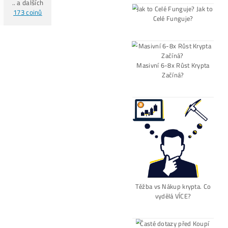
de,
Alternative:
né)
IE?
[VIDEO]
Spuštění
od nás
ZDAR
investuješ Bez Rizika –
Odprode
Pro Začátečníky
Co je to
Těžba?
Co minere Dělají
PROČ
Netěží Všichni?