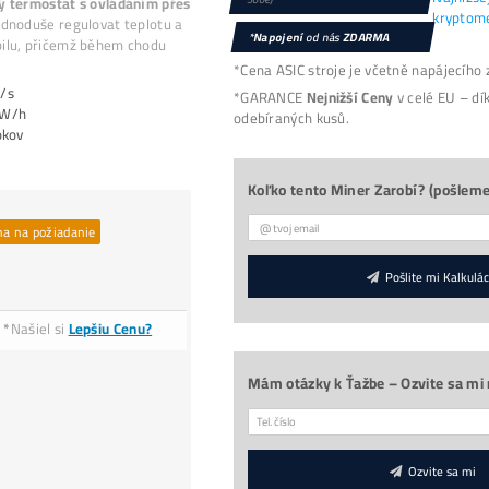
itcoin od výrobce 21energy s výkonem 60 TH/s a s
100 W/h.
.
ároveň slouží i jako
vytápěcí těleso
, které efektivn
řeměňuje spotřebovanou energii na teplo a dokáže
rostor do
cca 55 m²
.
ařízení je
jednoduché Plug & Play řešení
, stačí ho
apojit do elektrické sítě a okamžitě funguje.
oučástí je také
integrovaný termostat s ovládáním
luetooth
, díky čemuž lze jednoduše regulovat tepl
rovoz zařízení přímo z mobilu, přičemž během cho
roveň těží Bitcoin.
Výkon:
60 TH/s
Spotřeba
1100 W/h
Životnost: