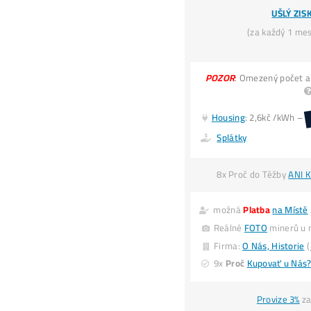
*mi
**
vš
**