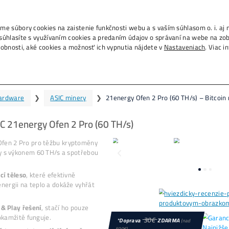
info@ako-
., IČO 53804996, používame súbory cookies na zais
m na tlačidlo „Rozumiem“ súhlasíte s využívaním c
h na ďalších weboch. Podrobnosti, aké cookies a 
energy Ofen 2 Pro (60 TH/s) – B
Domov
❯
Mining Hardware
❯
ASIC mi
ěžba Bitcoinu – ASIC 21energy Ofen 
a prodej zařízení ASIC
Ofen 2 Pro pro těžbu kr