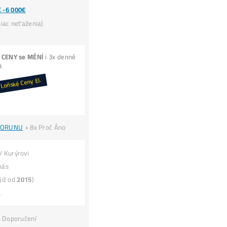
ROI (výnos) těžby = standardně 50% –
200% ročně
Kolik MAX.
můžeš
STRATIŤ?
ner =
Tiskárna
na
PENÍZE
(robot, který ti pracuje 
TOP7 minerů do WhatsAppu (2x /týdne)
Ako Vybrať Miner?
Jak to Celé Funguje?
Nic Neinstaluješ –
Spuštění
za 3 minuty –
1 Účet
n
e
Program
Automaticky
přepíná stroj na
Nejziskověj