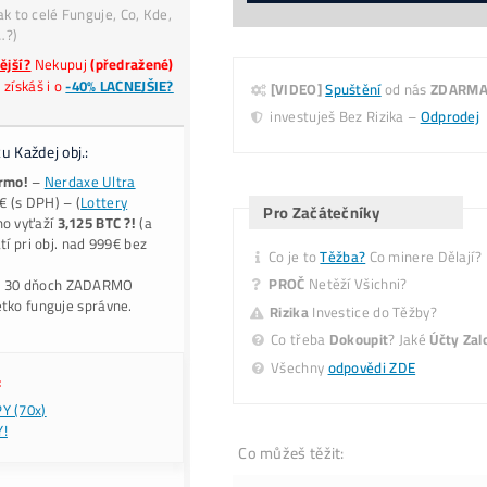
Dostupnost:
Cena na požiadanie
0
Cena:
Platba
€, CZK, Krypto
*
Našiel si
Lepšiu Cenu?
✉ Hlídat Dostupnost