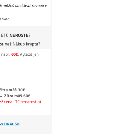
..
pokračovanie TU
!POZOR na
PODVODY:
E-SHOPY (70x)
Podvodní
ZÁRUKY!
Podvodní
Jak získat
-50% Levnější Elektřinu?
Kolik Vyděláš? Zisky ZDE