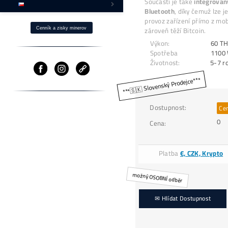
B
Jak získat BTC -40% Levněji?
1
Fotovoltaika a Těžba
Z
p
Ostatní produkty
p
⌂ Firma – O nás
Z
z
Pomoc
S
B
p
zá
Cenník a zisky minerov