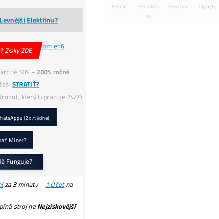
5-minutová
Konzultácia
(Jak to celé Funguje, Co, K
Jak…?)
ak Koupit BTC o
-40% Levnější?
Nekupuj
(předraže
TC
na burzách – Těžbou ho získáš i o
-40% LACNEJŠ
9x BONUS:
Prečo My?
ku Každej obj.:
💥Druhý Miner
Zadarmo!
–
Nerdaxe Ultra
0,5TH
v hodnote 153€ (s DPH) – (
Lottery
miner
), ktorý Ti možno vyťaží
3,125 BTC ?!
(a
zmení Ti život?) (*platí pri obj. nad 999€ bez
dph).
Servisná
Kontrola
po 30 dňoch ZADARMO
(miner+účty) – Či všetko funguje správne.