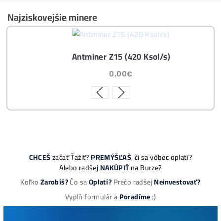
ní účtů ..
Napojení
a spuštění minerů od nás
ZDARMA
Podrobnosti - 12x
Proč Nakupovat u Nás - ZDE
Nejčtenější
8x Proč do Těžby Neinvestovat ANI
CENT + 8x Proč ANO