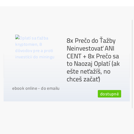
možný Osobní Odběr a
Platba na Místě
Největší
CZ-SK výrobce GPU / HDD rigů a
prodejce ASIC minerů - největší výběr
Na trhu již od
@2015
Garance
NEJNIŽŠÍ CENY
v celé
EU
Možnost
HOUSINGU
(ušetříš desetitisíce na elek
třině)
Jsme jediný prodejce, který ti řekne
NEKUPUJ TO
Individuální Přístup - podpora, pomoc s výběre
m, kalkulací zisků, které krypto se vyplatí, založe