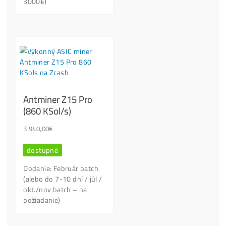
+420704736656 / +421949691788
podpora@ako-tazit-kryptomeny.
Kontaktní Formulář
Našel jsi lepší cenu?
Lidé nejvíce kupují: