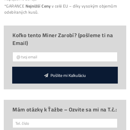
Firma:
O Nás, Historie
(již od
2015
)
9x
Proč
Kupovať u Nás?
Provize 3%
za Doporučení
Chceš poradit?
*
Doprava
30€
ZDARMA
(nad 500€)
*
Napojení
od nás
ZDARMA
*Cena ASIC stroje je včetně
napájecího zdroje