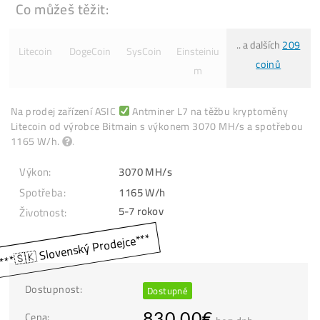
Co můžeš těžit:
.. a dalších
Litecoin
DogeCoin
SysCoin
Einsteiniu
coinů
m
Na prodej zařízení ASIC
Antminer L7 na těžbu kryptoměn
Litecoin od výrobce Bitmain s výkonem 3070 MH/s a spotř
1165 W/h.
.
Výkon:
3070 MH/s
Spotřeba:
1165 W/h
Životnost: