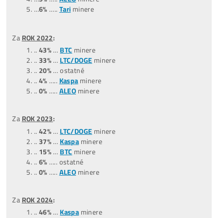
TOP –
NejProdávanější
minery
Štatistiky predaných strojov
(čo ľudia kupujú):
*dátum aktualizácie týchto štatistík:
0
9.07.2026
Za posledné
3 MESIACE
:
(04,05,06/26)
..
45%
….ostatné
..
35
%
….
LTC/DOGE
minere
..
20%
….
BTC
minere
..
0%
……
Tari
minere
..
0%
……
ALEO
minere
Za posledných
9 MESIACOV
: