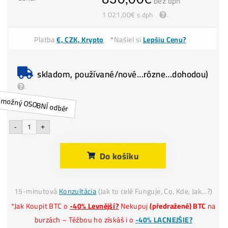
Dostupnost:
Dostupné
Cena:
830,00
€
bez dph
1 021,00
€
.
s dph
Platba
€, CZK, Krypto
*
Našiel si
Lepšiu Cenu?
skladom, používané/nové…rôzne…dohodo
.
-
+