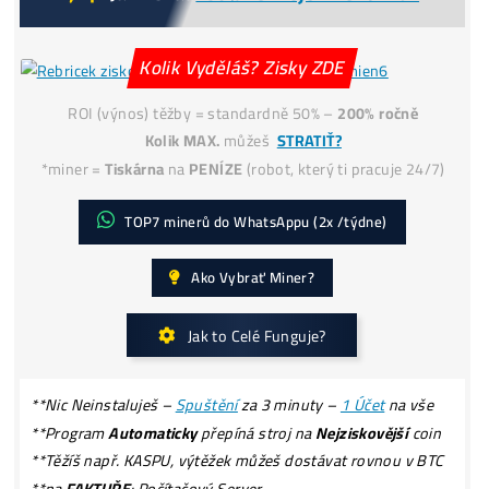
!POZOR na
PODVODY:
Podvodní
E-SHOPY (70x)
Podvodní
ZÁRUKY!
Jak získat
-50% Levnější Elektřinu?
Kolik Vyděláš? Zisky ZDE
ROI (výnos) těžby = standardně 50% –
200% ročně
Kolik MAX.
můžeš
STRATIŤ?
*miner =
Tiskárna
na
PENÍZE
(robot, který ti pracuje 24/