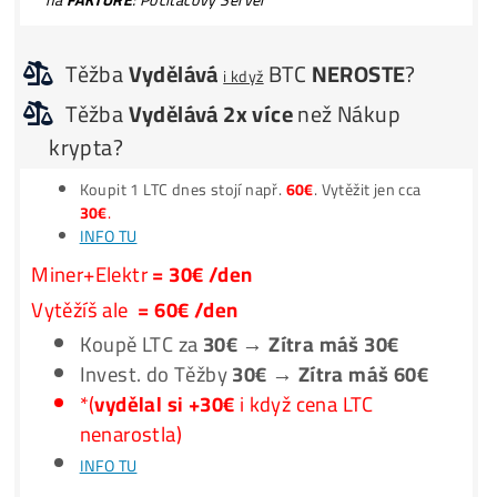
TOP7 minerů do WhatsAppu (2x /týdne)
Ako Vybrať Miner?
Jak to Celé Funguje?
**Nic Neinstaluješ –
Spuštění
za 3 minuty –
1 Účet
na vše
**Program
Automaticky
přepíná stroj na
Nejziskovější
coi
**Těžíš např. KASPU, výtěžek můžeš dostávat rovnou v B
**na
FAKTUŘE
: Počítačový Server
Těžba
Vydělává
BTC
NEROSTE
?
i když
Těžba
Vydělává 2x více
než Nákup
krypta?