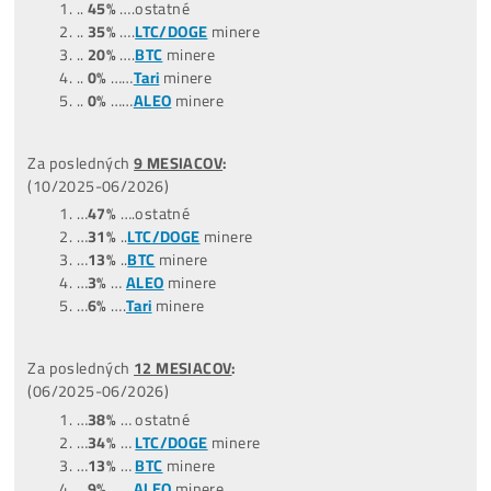
zisky).
V čase sa mení
aj počet coinov, ktoré stroj ťaží aj c
coinu na burze.
Viď, kde boli Ceny
krypta
3-5-7 Rokov
Dozadu
a kde sú dnes – Ak teda budeš Coiny Predávať nap
až o 3 roky (a ceny coinov budú 3x vyššie), aj tvoj zisk bud
…
Celý Žebříček ZDE
POZOR:
Nejziskovější miner ani zdaleka neznamená, že je
nejlepší. Zisk je pouze 1 z 5 faktorů, podle kterých miner
vybírat.
Zavolej nám a rádi ti vysvětlíme, které minery
nekupovat a ze kterých se vyplatí vybírat..
+421949691788 /
+420704736656