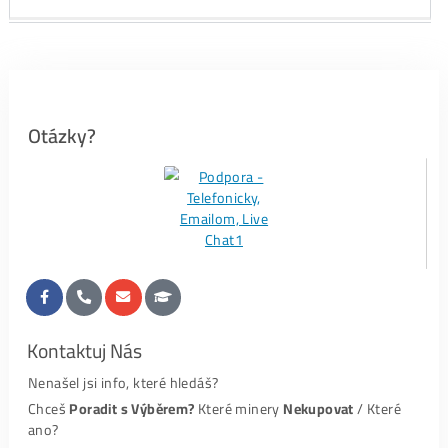
Recenze
#1-
FB recenze ZDE
#2-Recenze ze
Zpráv ZDE
#3-
Google recenze ZDE
i níže
.
PS:
My jako administráto
Nedokážeme Odstranit
jakoukoli recenzi (ani z FB ani z
Googlu) – tuto možnost prostě neposkytují. Proto
Kdokoli
Cokoli
, kdy o nás napsal (pozitivně i negativně), je to v
recenzích
už Navždy
.
Hodnocení – Google:
Beton Bonk
Objednal som Bitmain KS3 9.4th.
Peniaze poslané vopred všetko ok.