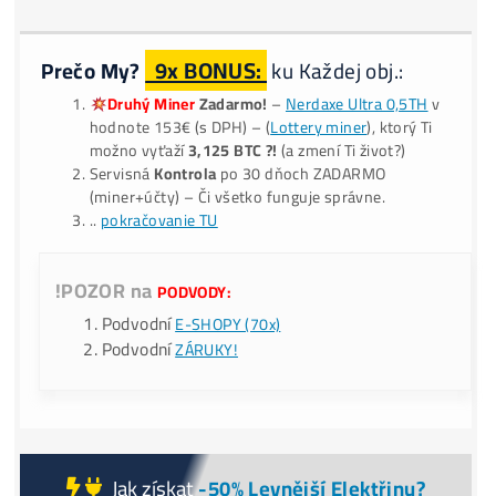
Do košíku
Alternative:
15-minutová
Konzultácia
(Jak to celé Funguje, Co, Kde, Ja
*Jak Koupit BTC o
-40% Levnější?
Nekupuj
(předražené) BT
burzách – Těžbou ho získáš i o
-40% LACNEJŠIE?
9x BONUS:
Prečo My?
ku Každej obj.:
Druhý Miner
Zadarmo!
–
Nerdaxe Ultra 0,5TH
v
hodnote 153€ (s DPH) – (
Lottery miner
), ktorý Ti
možno vyťaží
3,125 BTC ?!
(a zmení Ti život?)
Servisná
Kontrola
po 30 dňoch ZADARMO
(miner+účty) – Či všetko funguje správne.
..
pokračovanie TU