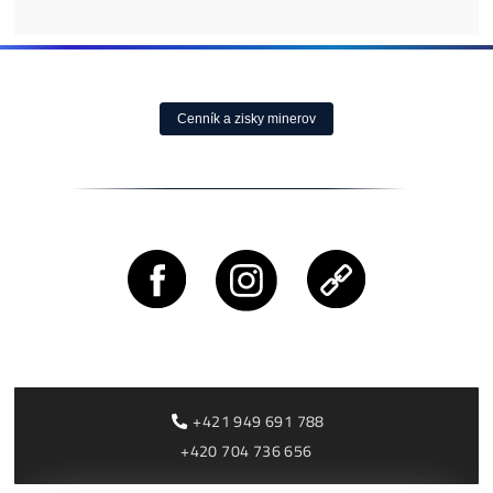
Antminer Z15 (420
Ksol/s)
0,00
€
dostupné
Housing Minerů –
Ušetři na Elektřině
Cena, stav a dostupnosť
Desetitisíce
na požiadanie
0,10
€
dostupné
Housing od 0,05€ /k