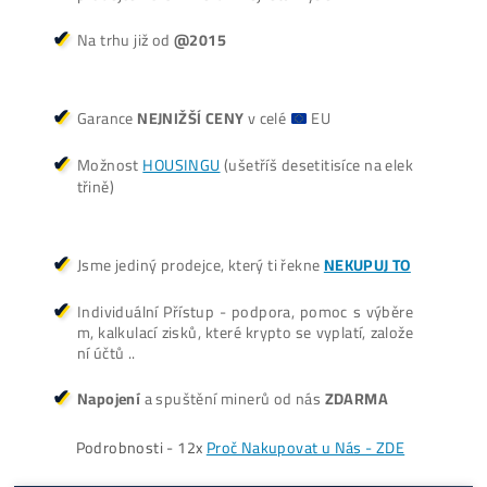
Antminer Z15 Pro
(860 KSol/s)
3 940,00
€
dostupné
Dodanie: Február batch
(alebo do 7-10 dní / júl /
okt./nov batch – na
požiadanie)