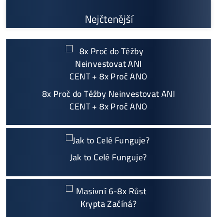
Cenník a zisky minerov
+421 949 691 788
+420 704 736 656