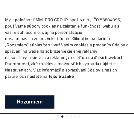
★
My, spoločnosť MM-PRO GROUP, spol. s r. o., IČO 53804996
Ako to
Funguje?
Oplatí sa
Ťažba?
Zisky TU
4,
používame súbory cookies na zaistenie funkčnosti webu a 
Antminer L7 3070 MH/s (Litecoin miner) 
vaším súhlasom o. i. aj na personalizáciu
Bitmain
obsahu našich webových stránok. Kliknutím na tlačidlo
„Rozumiem“ súhlasíte s využívaním cookies a predaním úda
❯
❯
❯
Domov
Mining Hardware
ASIC minery
Antmine
správaní na webe na zobrazenie cielenej reklamy
3070 MH/s (Litecoin miner) – Bitmain
na sociálnych sieťach a reklamných sieťach na ďalších webo
Podrobnosti, aké cookies a možnosť ich vypnutia nájdete v
Těžba Litecoin – ASIC Antminer L7 (3070 MH/s
Nastaveniach
. Viac informácií o spracúvaní údajov a našich
partneroch nájdete na
Tejto Stránke
Rozumiem