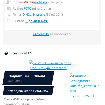
UŠLÝ ZISK -6 000€
(za každý 1 mesiac neťaženia)
POZOR
: Omezený počet a
CENY se MĚNÍ
i 3x denně
Loňské Ceny El.
Housing
: 2,6kč /kWh –
Splátky
8x Proč do Těžby
ANI KORUNU
+ 8x Proč Áno
možná
Platba
na Místě
/ Kurýrovi
Reálné
FOTO
minerů u nás