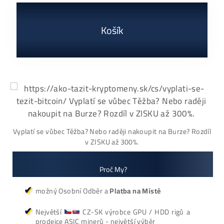
Antminer L9 (16000
Antminer S21+ Hy
MH/s)
(395 TH/s)
2 770,00
€
3 000,00
€
dostupné
dostupné
Dodanie: do 7-10 dní
Dodanie: do 7-10 dní
(alebo 1ks skladom
používaný 14 mes. za
3000€)