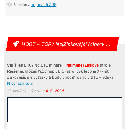
Ozvite sa mi
Alternative:
[VIDEO]
Spuštění
od nás
ZDARMA
investuješ Bez Rizika –
Odprodej
Pro Začátečníky