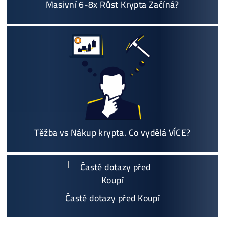
Košík
Vyplatí se vůbec Těžba? Nebo raději nakoupit na Burze? Ro
v ZISKU až 300%.
Proč My?