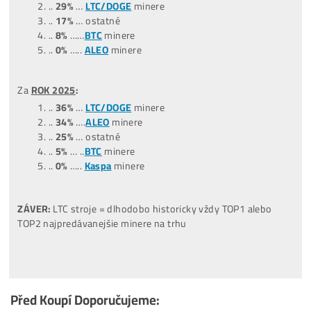
(10/2025-06/2026)
…
47%
….ostatné
…
31%
..
LTC/DOGE
minere
…
13%
..
BTC
minere
…
3%
…
ALEO
minere
…
6%
….
Tari
minere
Za posledných
12 MESIACOV
:
(06/2025-06/2026)
…
38%
… ostatné
…
34%
…
LTC/DOGE
minere
…
13%
…
BTC
minere
…
9%
…..
ALEO
minere
…
6%
…..
Tari
minere
Za
ROK 2022
:
..
43%
…
BTC
minere