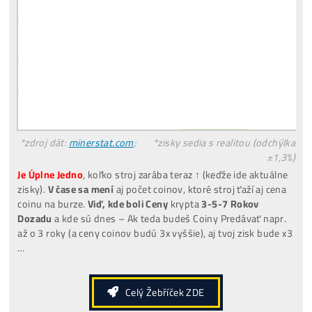
Co je to
Těžba?
Co minere Dělají?
PROČ
Netěží Všichni?
Rizika
Investice do Těžby?
Co třeba
Dokoupit
? Jaké
Účty Založit
?
Všechny
odpovědi ZDE
HOOT – TOP7 NejZiskovější Minery ↓↓
Veríš
len BTC? No BTC minere =
Najmenej
Ziskové
stroje.
Riešenie:
Môžeš ťažiť napr. LTC (stroj L9), lebo je X-krát
ziskovejší, ale výťažky ti budú chodiť rovno v BTC – vďaka
Nicehash.com