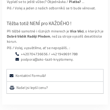
Miner Prišiel do 2
…
Pavol Macko
Maximálne profesionálna komunikácia aj podpora a
to počas procesu kúpy, ale aj
…
Nero Arakain
velký pozor pro všechny těžení kryptoměn je podvo
počítače každý měsíc dávají méně a méně
…