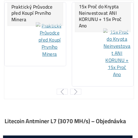
..
33%
…
LTC/DOGE
minere
..
20%
… ostatné
..
4%
…..
Kaspa
minere
..
0%
…..
ALEO
minere
Za
ROK 2023
:
..
42%
…
LTC/DOGE
minere
..
37%
…
Kaspa
minere
..
15%
…
BTC
minere
..
6%
….. ostatné
..
0%
…..
ALEO
minere
Za
ROK 2024
:
..
46%
…
Kaspa
minere
..
29%
…
LTC/DOGE
minere
..
17%
… ostatné
..
8%
……
BTC
minere