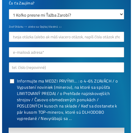
Jak to Celé Funguje?
Masivní 6-8x Růst Krypta Začíná?