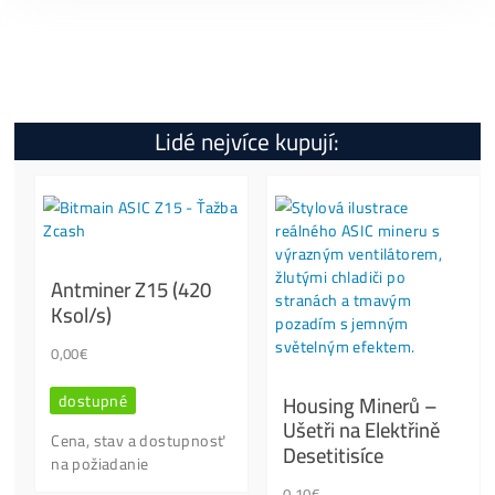
Specifikace
Kolik tento Miner Vydělá?
Jak Spustit?
Otázky?