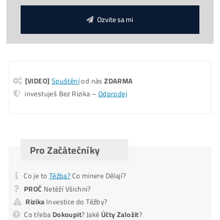
*GARANCE
Nejnižší Ceny
v celé EU – díky vysokým objemů
odebíraných kusů.
Koľko tento Miner Zarobí? (pošleme ti na
Email)
Pošlite mi Kalkuláciu
Alternative:
Mám otázky k Ťažbe – Ozvite sa mi na T.č.