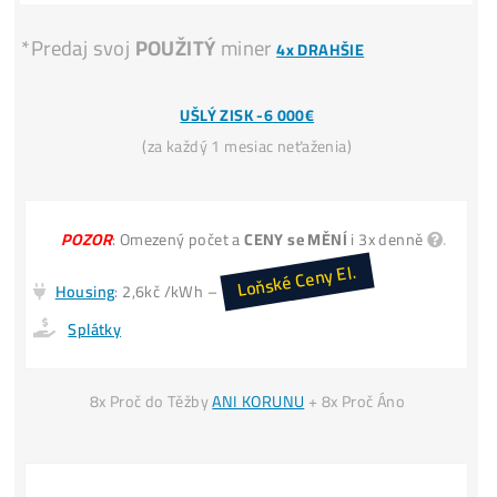
Koupit 1 LTC dnes stojí např.
60€
. Vytěžit jen cca
30€
.
INFO TU
Miner+Elektr
= 30€ /den
Vytěžíš ale
= 60€ /den
Koupě LTC za
30€ → Zítra máš 30€
Invest. do Těžby
30€ → Zítra máš 60€
*(
vydělal si +30€
i když cena LTC
nenarostla)
INFO TU
*Predaj svoj
POUŽITÝ
miner
4x DRAHŠIE