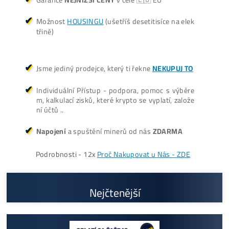
3 940,00
€
dostupné
Dodanie: Február batch
(alebo do 7-10 dní / júl /
okt./nov batch – na
požiadanie)
Cenník a zisky minerov