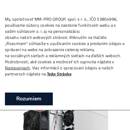
★
My, spoločnosť MM-PRO GROUP, spol. s r. o., IČO 53804996
Ako to
Funguje?
Oplatí sa
Ťažba?
Zisky TU
4,
používame súbory cookies na zaistenie funkčnosti webu a 
Antminer L9 10940 MH/s (Litecoin miner)
vaším súhlasom o. i. aj na personalizáciu
Bitmain
obsahu našich webových stránok. Kliknutím na tlačidlo
„Rozumiem“ súhlasíte s využívaním cookies a predaním úda
❯
❯
❯
Domov
Mining Hardware
ASIC minery
Antmine
správaní na webe na zobrazenie cielenej reklamy
10940 MH/s (Litecoin miner) – Bitmain
na sociálnych sieťach a reklamných sieťach na ďalších webo
Podrobnosti, aké cookies a možnosť ich vypnutia nájdete v
Těžba Litecoin – ASIC Antminer 2/3 L9 (10940
Nastaveniach
. Viac informácií o spracúvaní údajov a našich
MH/s)
partneroch nájdete na
Tejto Stránke
Rozumiem