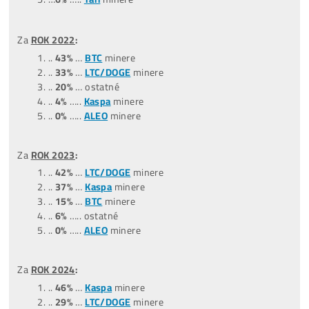
TOP –
NejProdávanější
minery
Štatistiky predaných strojov
(čo ľudia kupujú):
*dátum aktualizácie týchto štatistík:
0
9.07.2026
Za posledné
3 MESIACE
:
(04,05,06/26)
..
45%
….ostatné
..
35
%
….
LTC/DOGE
minere
..
20%
….
BTC
minere
..
0%
……
Tari
minere
..
0%
……
ALEO
minere