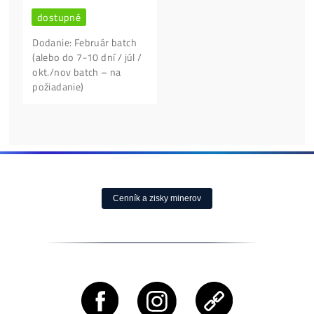
Antminer Z15 (420
Ksol/s)
0,00
€
dostupné
Housing Minerů –
Cena, stav a dostupnosť
Ušetři na Elektřině
na požiadanie
Desetitisíce
0,10
€
dostupné
Housing od 0,05€ /k