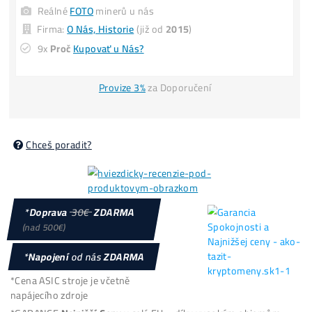
UŠLÝ ZISK -6 000€
(za každý 1 mesiac neťaženia)
POZOR
: Omezený počet a
CENY se MĚNÍ
i 3x denně
Loňské Ceny El.
Housing
: 2,6kč /kWh –
Splátky
8x Proč do Těžby
ANI KORUNU
+ 8x Proč Áno
možná
Platba
na Místě
/ Kurýrovi