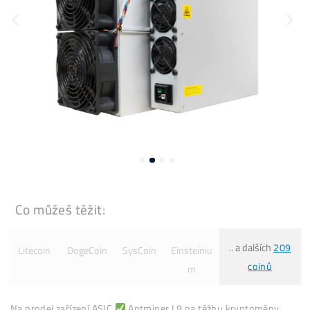
Co můžeš těžit: