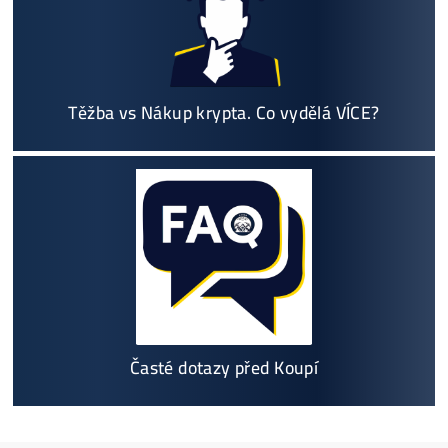
možný Osobní Odběr a
Platba na Místě
Největší 🇨🇿🇸🇰 CZ-SK výrobce GPU / HDD rig
ů a prodejce ASIC minerů - největší výběr
Na trhu již od
@2015
Garance
NEJNIŽŠÍ CENY
v celé 🇪🇺 EU
Možnost
HOUSINGU
(ušetříš desetitisíce na elek
třině)
Jsme jediný prodejce, který ti řekne
NEKUPUJ TO
Individuální Přístup - podpora, pomoc s výběre
m, kalkulací zisků, které krypto se vyplatí, založe
ní účtů ..