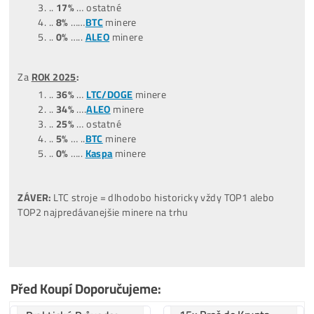
Za posledných
9 MESIACOV
:
(10/2025-06/2026)
…
47%
….ostatné
…
31%
..
LTC/DOGE
minere
…
13%
..
BTC
minere
…
3%
…
ALEO
minere
…
6%
….
Tari
minere
Za posledných
12 MESIACOV
:
(06/2025-06/2026)
…
38%
… ostatné
…
34%
…
LTC/DOGE
minere
…
13%
…
BTC
minere
…
9%
…..
ALEO
minere
…
6%
…..
Tari
minere
Za
ROK 2022
: