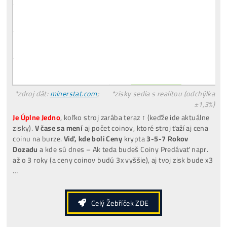
Co je to
Těžba?
Co minere Dělají?
PROČ
Netěží Všichni?
Rizika
Investice do Těžby?
Co třeba
Dokoupit
? Jaké
Účty Založit
?
Všechny
odpovědi ZDE
HOOT – TOP7 NejZiskovější Minery ↓↓
Veríš
len BTC? No BTC minere =
Najmenej
Ziskové
stroje.
Riešenie:
Môžeš ťažiť napr. LTC (stroj L9), lebo je X-krát
ziskovejší, ale výťažky ti budú chodiť rovno v BTC – vďaka