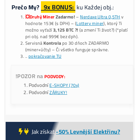
Do košíku
Alternative:
15-minutová
Konzultácia
(Jak to celé Funguje, Co, Kde, Ja
*Jak Koupit BTC o
-40% Levnější?
Nekupuj
(předražené) BT
burzách – Těžbou ho získáš i o
-40% LACNEJŠIE?
9x BONUS:
Prečo My?
ku Každej obj.:
💥Druhý Miner
Zadarmo!
–
Nerdaxe Ultra 0,5TH
v
hodnote 153€ (s DPH) – (
Lottery miner
), ktorý Ti
možno vyťaží
3,125 BTC ?!
(a zmení Ti život?) (*pla
pri obj. nad 999€ bez dph).
Servisná
Kontrola
po 30 dňoch ZADARMO
(miner+účty) – Či všetko funguje správne.
..
pokračovanie TU