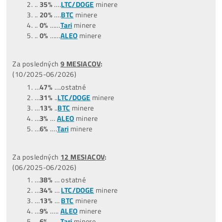
Je Úplne Jedno
, koľko stroj zarába teraz ↑ (keďže ide aktuá
zisky).
V čase sa mení
aj počet coinov, ktoré stroj ťaží aj c
coinu na burze.
Viď, kde boli Ceny
krypta
3-5-7 Rokov
Dozadu
a kde sú dnes – Ak teda budeš Coiny Predávať nap
až o 3 roky (a ceny coinov budú 3x vyššie), aj tvoj zisk bud
…
Celý Žebříček ZDE
POZOR:
Nejziskovější miner ani zdaleka neznamená, že je
nejlepší. Zisk je pouze 1 z 5 faktorů, podle kterých miner
vybírat.
Zavolej nám a rádi ti vysvětlíme, které minery
nekupovat a ze kterých se vyplatí vybírat..
+421949691788 /
+420704736656