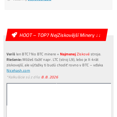
Mám otázky k Ťažbe – Ozvite sa mi na T.č.
Ozvite sa mi
Alternative:
[VIDEO]
Spuštění
od nás
ZDARMA
investuješ Bez Rizika –
Odprodej
Pro Začátečníky