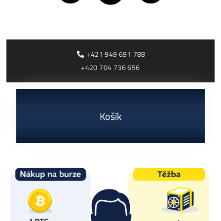
Antminer S21+ Hy
(395 TH/s)
3 000,00
€
dostupné
Antminer L9 (16000
Dodanie: do 7-10 dní
MH/s)
2 770,00
€
dostupné
Dodanie: do 7-10 dní