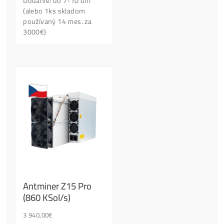
Kontaktní Formulář
Našel jsi lepší cenu?
Lidé nejvíce kupují: