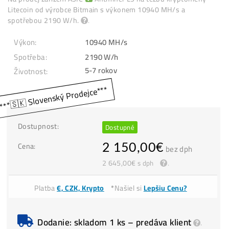
.. a dalších
Litecoin
DogeCoin
SysCoin
Einsteiniu
coinů
m
Na prodej zařízení ASIC
Antminer L9 na těžbu kryptoměn
Litecoin od výrobce Bitmain s výkonem 10940 MH/s a
spotřebou 2190 W/h.
.
Výkon:
10940 MH/s
Spotřeba:
2190 W/h
Životnost:
Dostupnost:
Dostupné
Cena:
2 150,00
€
bez dph