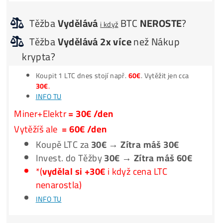
TOP7 minerů do WhatsAppu (2x /týdne)
Ako Vybrať Miner?
Jak to Celé Funguje?
**Nic Neinstaluješ –
Spuštění
za 3 minuty –
1 Účet
na vše
**Program
Automaticky
přepíná stroj na
Nejziskovější
coi
**Těžíš např. KASPU, výtěžek můžeš dostávat rovnou v B
**na
FAKTUŘE
: Počítačový Server
Těžba
Vydělává
BTC
NEROSTE
?
i když
Těžba
Vydělává 2x více
než Nákup