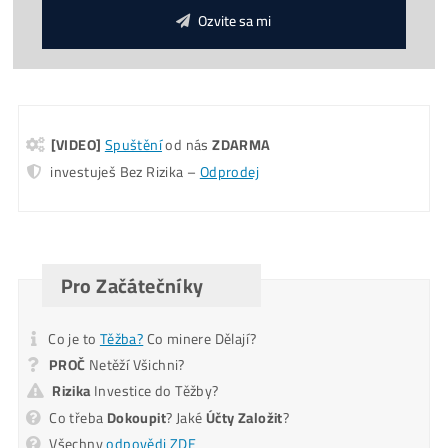
napájecího zdroje
*GARANCE
Nejnižší Ceny
v celé EU – díky vysokým objemů
odebíraných kusů.
Koľko tento Miner Zarobí? (pošleme ti na
Email)
Pošlite mi Kalkuláciu
Alternative: