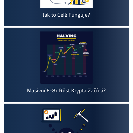
Vyplatí se vůbec Těžba? Nebo raději nakoupit na Burze? Ro
v ZISKU až 300%.
Proč My?