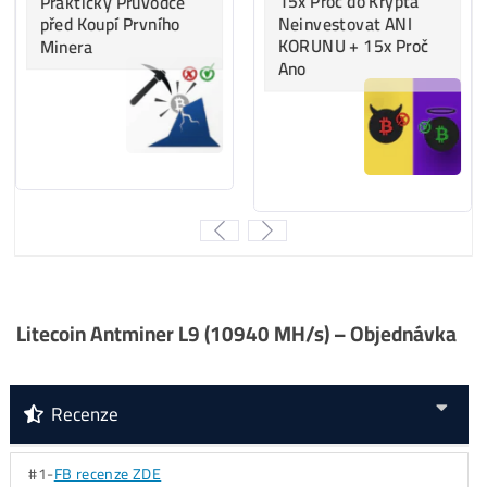
..
43%
…
BTC
minere
..
33%
…
LTC/DOGE
minere
..
20%
… ostatné
..
4%
…..
Kaspa
minere
..
0%
…..
ALEO
minere
Za
ROK 2023
:
..
42%
…
LTC/DOGE
minere
..
37%
…
Kaspa
minere
..
15%
…
BTC
minere
..
6%
….. ostatné
..
0%
…..
ALEO
minere
Za
ROK 2024
:
..
46%
…
Kaspa
minere
..
29%
…
LTC/DOGE
minere