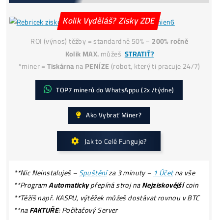
!POZOR na
PODVODY:
Podvodní
E-SHOPY (70x)
Podvodní
ZÁRUKY!
Jak získat
-50% Levnější Elektřinu?
Kolik Vyděláš? Zisky ZDE
ROI (výnos) těžby = standardně 50% –
200% ročně
Kolik MAX.
můžeš
STRATIŤ?
*miner =
Tiskárna
na
PENÍZE
(robot, který ti pracuje 24/