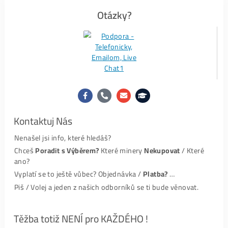
Recenze
#1-
FB recenze ZDE
#2-Recenze ze
Zpráv ZDE
#3-
Google recenze ZDE
i níže👇.
PS:
My jako administrátor
Nedokážeme Odstranit
jakoukoli recenzi (ani z FB ani z
Googlu) – tuto možnost prostě neposkytují. Proto
Kdokoli
Cokoli
, kdy o nás napsal (pozitivně i negativně), je to v
recenzích
už Navždy
.
Hodnocení – Google:
Slavomír Choma
Komunikacia, dorucenie, vsetko na 100%. Platba
uhradena vopred. Ziadny problem. Mozem len
…