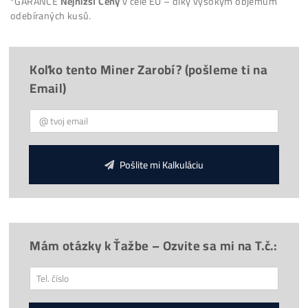
Reálné
FOTO
minerů u nás
Firma:
O Nás, Historie
(již od
2015
)
9x
Proč
Kupovať u Nás?
Provize 3%
za Doporučení
Chceš poradit?
*
Doprava
30€
ZDARMA
(nad 500€)
*
Napojení
od nás
ZDARMA
*Cena ASIC stroje je včetně