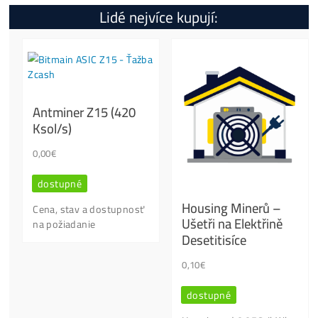
Kolik tento Miner Vydělá?
Jak Spustit?
Otázky?