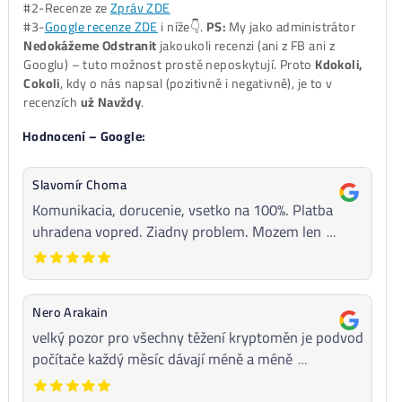
..
17%
… ostatné
..
8%
……
BTC
minere
..
0%
…..
ALEO
minere
Za
ROK 2025
:
..
36%
…
LTC/DOGE
minere
..
34%
….
ALEO
minere
..
25%
… ostatné
..
5%
… ..
BTC
minere
..
0%
…..
Kaspa
minere
ZÁVER:
LTC stroje = dlhodobo historicky vždy TOP1 alebo
TOP2 najpredávanejšie minere na trhu