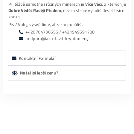
Nero Arakain
velký pozor pro všechny těžení kryptoměn je podvo
počítače každý měsíc dávají méně a méně
…
Pavol Macko
Maximálne profesionálna komunikácia aj podpora a
to počas procesu kúpy, ale aj
…
Specifikace