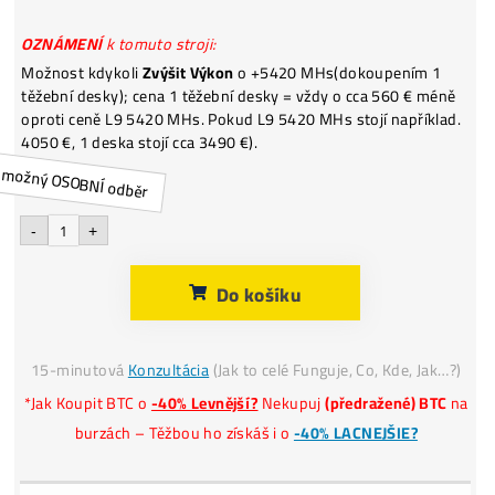
2 645,00
€
.
s dph
Platba
€, CZK, Krypto
*
Našiel si
Lepšiu Cenu?
Dodanie: skladom 1 ks – predáva klient
.
OZNÁMENÍ
k tomuto stroji:
Možnost kdykoli
Zvýšit Výkon
o +5420 MHs(dokoupením 
těžební desky); cena 1 těžební desky = vždy o cca 560 € m
oproti ceně L9 5420 MHs. Pokud L9 5420 MHs stojí napříkl
4050 €, 1 deska stojí cca 3490 €).
-
+