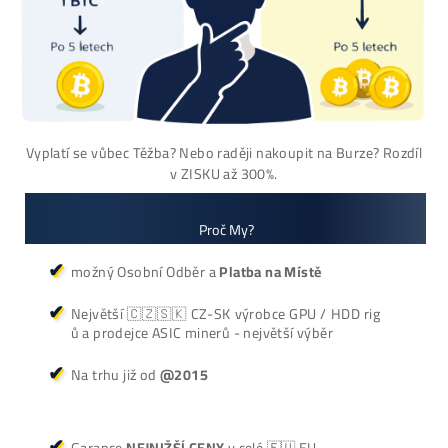
(alebo 1ks skladom
používaný 14 mes. za
3000€)
Antminer Z15 Pro
(860 KSol/s)