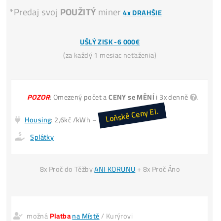
krypta?
Koupit 1 LTC dnes stojí např.
60€
. Vytěžit jen cca
30€
.
INFO TU
Miner+Elektr
= 30€ /den
Vytěžíš ale
= 60€ /den
Koupě LTC za
30€ → Zítra máš 30€
Invest. do Těžby
30€ → Zítra máš 60€
*(
vydělal si +30€
i když cena LTC
nenarostla)
INFO TU
*Predaj svoj
POUŽITÝ
miner
4x DRAHŠIE