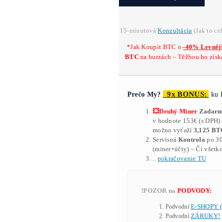
AS
T
Na
Dostu