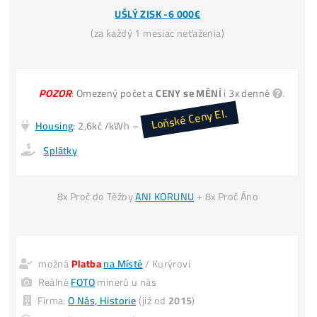
Miner+Elektr
= 30€ /den
Vytěžíš ale
= 60€ /den
Koupě LTC za
30€ → Zítra máš 30€
Invest. do Těžby
30€ → Zítra máš 60€
*(
vydělal si +30€
i když cena LTC
nenarostla)
INFO TU
*Predaj svoj
POUŽITÝ
miner
4x DRAHŠIE
UŠLÝ ZISK -6 000€
(za každý 1 mesiac neťaženia)