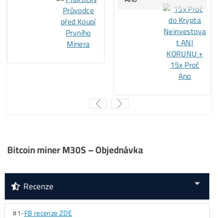
Za
ROK 2023
:
..
42%
…
LTC/DOGE
minere
..
37%
…
Kaspa
minere
..
15%
…
BTC
minere
..
6%
….. ostatné
..
0%
…..
ALEO
minere
Za
ROK 2024
:
..
46%
…
Kaspa
minere
..
29%
…
LTC/DOGE
minere
..
17%
… ostatné
..
8%
……
BTC
minere
..
0%
…..
ALEO
minere
Za
ROK 2025
: