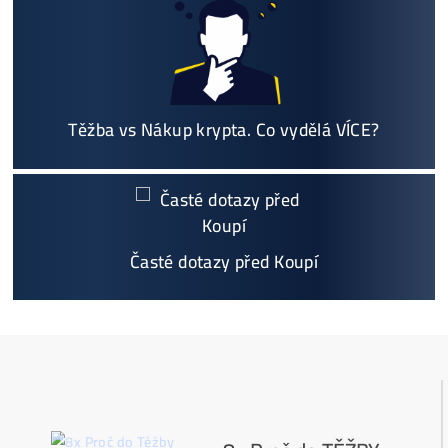
Vyplatí se vůbec Těžba? Nebo raději nakoupit na Burze? Ro
v ZISKU až 300%.
Proč My?
možný Osobní Odběr a
Platba na Místě
Největší 🇨🇿🇸🇰 CZ-SK výrobce GPU / HDD rig
ů a prodejce ASIC minerů - největší výběr
Na trhu již od
@2015