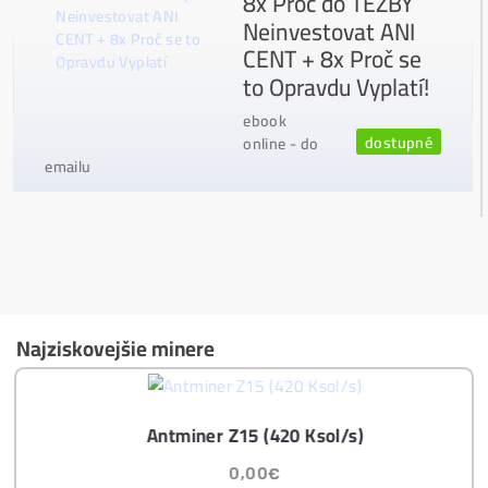
Garance
NEJNIŽŠÍ CENY
v celé 🇪🇺 EU
Možnost
HOUSINGU
(ušetříš desetitisíce na elek
třině)
Jsme jediný prodejce, který ti řekne
NEKUPUJ TO
Individuální Přístup - podpora, pomoc s výběre
m, kalkulací zisků, které krypto se vyplatí, založe
ní účtů ..
Napojení
a spuštění minerů od nás
ZDARMA
Podrobnosti - 12x
Proč Nakupovat u Nás - ZDE