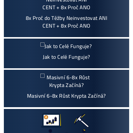
+421 949 691 788
+420 704 736 656
Košík