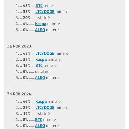
Štatistiky predaných strojov
(čo ľudia kupujú):
*dátum aktualizácie týchto štatistík:
0
9.07.2026
Za posledné
3 MESIACE
:
(04,05,06/26)
..
45%
….ostatné
..
35
%
….
LTC/DOGE
minere
..
20%
….
BTC
minere
..
0%
……
Tari
minere
..
0%
……
ALEO
minere
Za posledných
9 MESIACOV
:
(10/2025-06/2026)
…
47%
….ostatné
…
31%
..
LTC/DOGE
minere
…
13%
..
BTC
minere