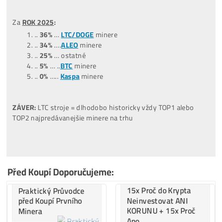
…
3%
…
ALEO
minere
…
6%
….
Tari
minere
Za posledných
12 MESIACOV
:
(06/2025-06/2026)
…
38%
… ostatné
…
34%
…
LTC/DOGE
minere
…
13%
…
BTC
minere
…
9%
…..
ALEO
minere
…
6%
…..
Tari
minere
Za
ROK 2022
:
..
43%
…
BTC
minere
..
33%
…
LTC/DOGE
minere
..
20%
… ostatné
..
4%
…..
Kaspa
minere
..
0%
…..
ALEO
minere