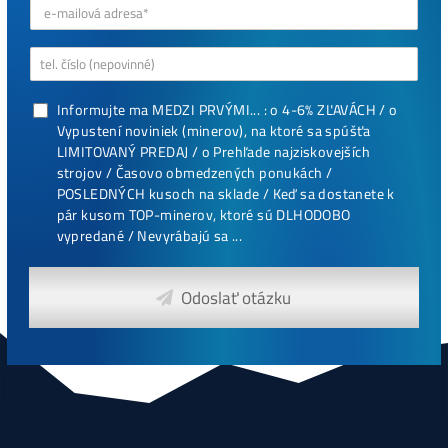
Masivní 6-8x Růst Krypta Začíná?
Těžba vs Nákup krypta. Co vydělá VÍCE?