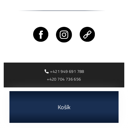
0,00
€
dostupné
Housing Minerů –
Ušetři na Elektřině
Cena, stav a dostupnosť
Desetitisíce
na požiadanie
0,10
€
dostupné
Housing od 0,05€ /k