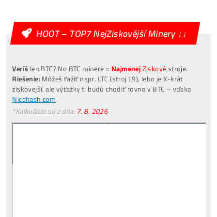
Ozvite sa mi
Alternative:
[VIDEO]
Spuštění
od nás
ZDARMA
investuješ Bez Rizika –
Odprodej
Pro Začátečníky
Co je to
Těžba?
Co minere Dělají?
PROČ
Netěží Všichni?
Rizika
Investice do Těžby?
Co třeba
Dokoupit
? Jaké
Účty Založit
?