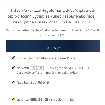
Antminer L9 (16000
Antminer S21+ Hy
MH/s)
(395 TH/s)
2 770,00
€
3 000,00
€
dostupné
dostupné
Dodanie: do 7-10 dní
Dodanie: do 7-10 dní
(alebo 1ks skladom
používaný 14 mes. za
3000€)