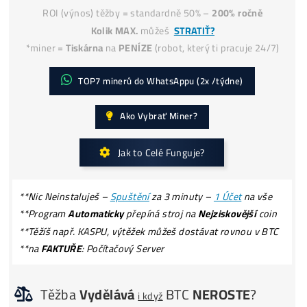
Jak získat
-50% Levnější Elektřinu?
Kolik Vyděláš? Zisky ZDE
ROI (výnos) těžby = standardně 50% –
200% ročně
Kolik MAX.
můžeš
STRATIŤ?
*miner =
Tiskárna
na
PENÍZE
(robot, který ti pracuje 24/
TOP7 minerů do WhatsAppu (2x /týdne)
Ako Vybrať Miner?