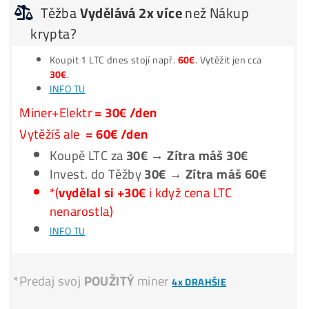
Jak to Celé Funguje?
**Nic Neinstaluješ –
Spuštění
za 3 minuty –
1 Účet
na vše
**Program
Automaticky
přepíná stroj na
Nejziskovější
coi
**Těžíš např. KASPU, výtěžek můžeš dostávat rovnou v B
**na
FAKTUŘE
: Počítačový Server
Těžba
Vydělává
BTC
NEROSTE
?
i když
Těžba
Vydělává 2x více
než Nákup
krypta?
Koupit 1 LTC dnes stojí např.
60€
. Vytěžit jen cca
30€
.
INFO TU