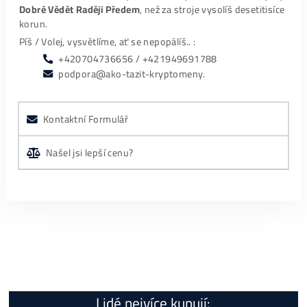
mozem len odporucit max spokojnost
Marek Paul
Fajn jednání, p. Kostka vše vysvětlil, věnoval mi
opravdu hromadu času a stále byl velice
…
Specifikace
Kolik tento Miner Vydělá?
Jak Spustit?