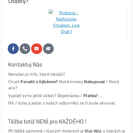
#1-
FB recenze ZDE
#2-Recenze ze
Zpráv ZDE
#3-
Google recenze ZDE
i níže👇.
PS:
My jako administrátor
Nedokážeme Odstranit
jakoukoli recenzi (ani z FB ani z
Googlu) – tuto možnost prostě neposkytují. Proto
Kdokoli
Cokoli
, kdy o nás napsal (pozitivně i negativně), je to v
recenzích
už Navždy
.
Hodnocení – Google:
S. L. (SoundLooper)
Pred objednavanim minera som dostal velmi
kvalitne informacie, pre ktory typ a kryptomenu sa
martin kutny