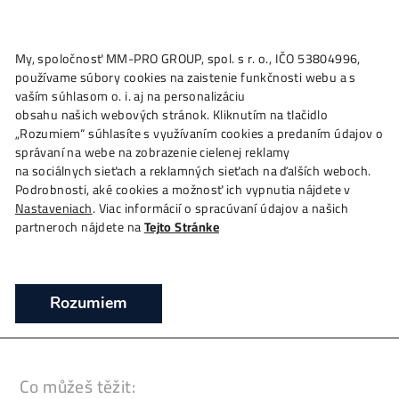
★
My, spoločnosť MM-PRO GROUP, spol. s r. o., IČO 53804996
Ako to
Funguje?
Oplatí sa
Ťažba?
Zisky TU
4,
používame súbory cookies na zaistenie funkčnosti webu a 
ASIC Whatsminer M30S 90 TH/s (MicroBT
vaším súhlasom o. i. aj na personalizáciu
těžba Bitcoinu
obsahu našich webových stránok. Kliknutím na tlačidlo
„Rozumiem“ súhlasíte s využívaním cookies a predaním úda
❯
❯
❯
Domov
Mining Hardware
ASIC minery
ASIC Wh
správaní na webe na zobrazenie cielenej reklamy
M30S 90 TH/s (MicroBT) – těžba Bitcoinu
na sociálnych sieťach a reklamných sieťach na ďalších webo
Podrobnosti, aké cookies a možnosť ich vypnutia nájdete v
Těžba Bitcoinu – ASIC Whatsminer M30S
Nastaveniach
. Viac informácií o spracúvaní údajov a našich
partneroch nájdete na
Tejto Stránke
Rozumiem