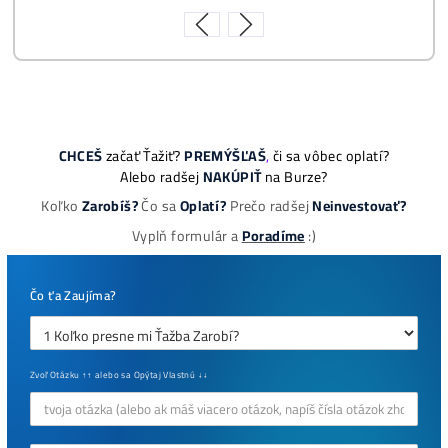
Nejčtenější
8x Proč do Těžby Neinvestovat ANI
CENT + 8x Proč ANO
Jak to Celé Funguje?