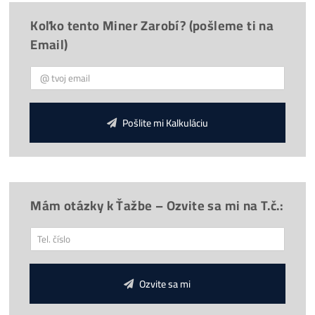
Provize 3%
za Doporučení
Chceš poradit?
*
Doprava
30€
ZDARMA
(nad 500€)
*
Napojení
od nás
ZDARMA
*Cena ASIC stroje je včetně
napájecího zdroje
*GARANCE
Nejnižší Ceny
v celé EU – díky vysokým objemů
odebíraných kusů.