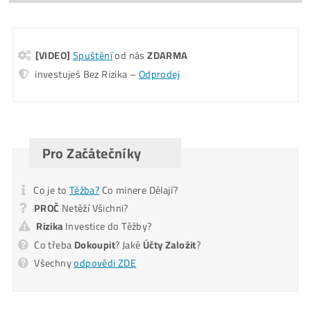
Koľko tento Miner Zarobí? (pošleme ti na
Email)
Pošlite mi Kalkuláciu
Alternative:
Mám otázky k Ťažbe – Ozvite sa mi na T.č.