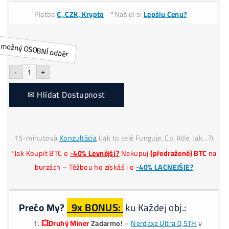
Dostupnost:
Krátkodobo nedostupné
0
Cena:
Platba
€, CZK, Krypto
*
Našiel si
Lepšiu Cenu?
Alternative:
-
+
✉ Hlídat Dostupnost
15-minutová
Konzultácia
(Jak to celé Funguje, Co, Kde, Ja
*Jak Koupit BTC o
-40% Levnější?
Nekupuj
(předražené) BT