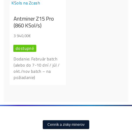
Našel jsi lepší cenu?
Lidé nejvíce kupují:
Antminer Z15 (420
Ksol/s)