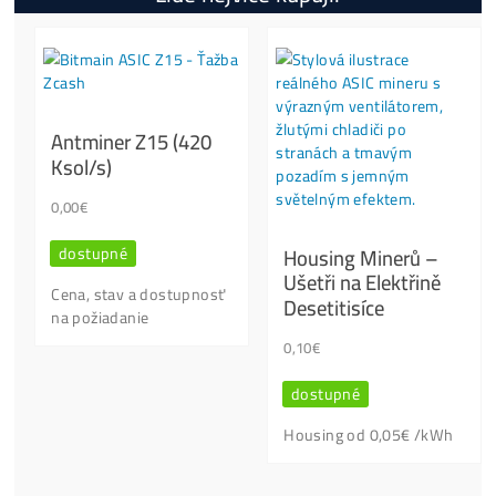
Otázky?
Kontaktuj Nás
Nenašel jsi info, které hledáš?