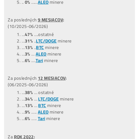
…
Celý Žebříček ZDE
POZOR:
Nejziskovější miner ani zdaleka neznamená, že je
nejlepší. Zisk je pouze 1 z 5 faktorů, podle kterých miner
vybírat.
Zavolej nám a rádi ti vysvětlíme, které minery
nekupovat a ze kterých se vyplatí vybírat..
+421949691788 /
+420704736656
TOP –
NejProdávanější
minery