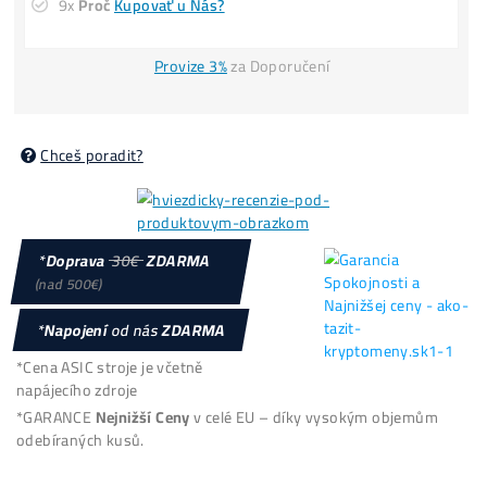
POZOR
: Omezený počet a
CENY se MĚNÍ
i 3x denně
Loňské Ceny El.
Housing
: 2,6kč /kWh –
Splátky
8x Proč do Těžby
ANI KORUNU
+ 8x Proč Áno
možná
Platba
na Místě
/ Kurýrovi
Reálné
FOTO
minerů u nás
Firma:
O Nás, Historie
(již od
2015
)
9x
Proč
Kupovať u Nás?