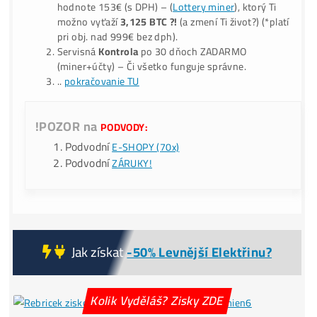
burzách – Těžbou ho získáš i o
-40% LACNEJŠIE?
9x BONUS:
Prečo My?
ku Každej obj.:
💥Druhý Miner
Zadarmo!
–
Nerdaxe Ultra 0,5TH
v
hodnote 153€ (s DPH) – (
Lottery miner
), ktorý Ti
možno vyťaží
3,125 BTC ?!
(a zmení Ti život?) (*pla
pri obj. nad 999€ bez dph).
Servisná
Kontrola
po 30 dňoch ZADARMO
(miner+účty) – Či všetko funguje správne.
..
pokračovanie TU
!POZOR na
PODVODY:
Podvodní
E-SHOPY (70x)
Podvodní
ZÁRUKY!