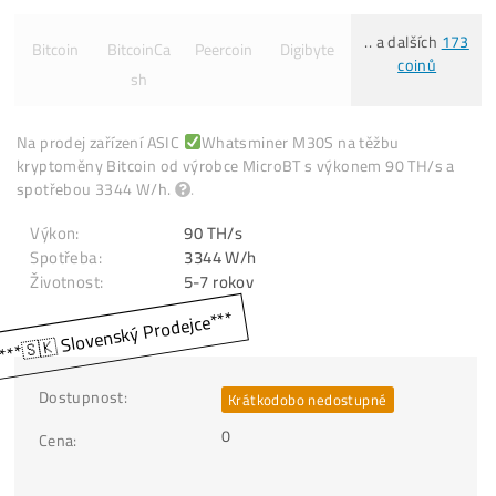
Co můžeš těžit:
.. a dalších
Bitcoin
BitcoinCa
Peercoin
Digibyte
coinů
sh
Na prodej zařízení ASIC
Whatsminer M30S na těžbu
kryptoměny Bitcoin od výrobce MicroBT s výkonem 90 TH/s
spotřebou 3344 W/h.
.
Výkon:
90 TH/s
Spotřeba:
3344 W/h
Životnost: