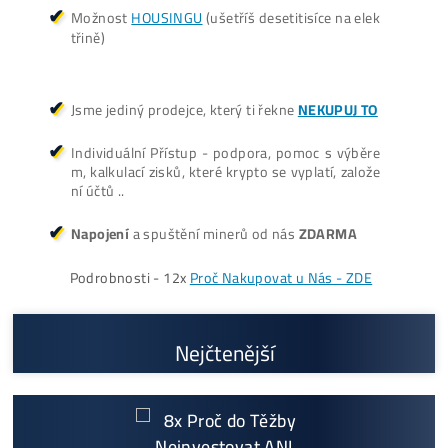
Antminer Z15 Pro
(860 KSol/s)
3 940,00
€
dostupné
Dodanie: Február batch
(alebo do 7-10 dní / júl /
okt./nov batch – na
požiadanie)
Cenník a zisky minerov