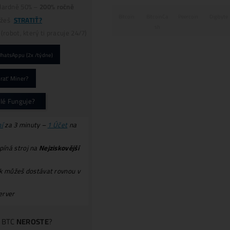
9x BONUS:
Prečo My?
ku Každej obj.:
Druhý Miner
Zadarmo!
–
Nerdaxe Ultra
0,5TH
v hodnote 153€ (s DPH) – (
Lottery
miner
), ktorý Ti možno vyťaží
3,125 BTC ?!
(a
zmení Ti život?) (*platí pri obj. nad 999€ bez
dph).
Servisná
Kontrola
po 30 dňoch ZADARMO
(miner+účty) – Či všetko funguje správne.
..
pokračovanie TU
!POZOR na
PODVODY:
E-SHOPY (70x)
Podvodní
ZÁRUKY!
Podvodní