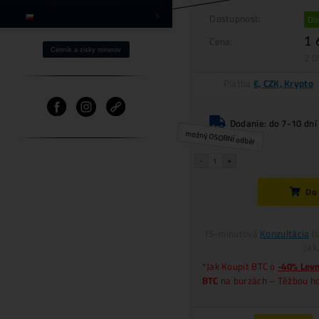
B
1
Jak získat BTC -40% Levněji?
Fotovoltaika a Těžba
Ostatní produkty
⌂ Firma – O nás
Pomoc
Cenník a zisky minerov