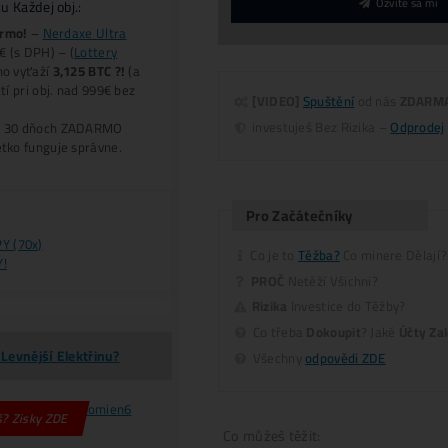
Dodanie: do 7-10 dní
.
+
Do košíku
ernative:
5-minutová
Konzultácia
(Jak to celé Funguje, Co, K
Jak…?)
Jak Koupit BTC o
-40% Levnější?
Nekupuj
(předraže
TC
na burzách – Těžbou ho získáš i o
-40% LACNEJŠ