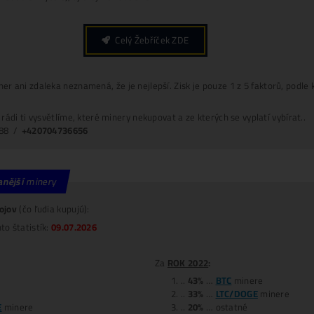
edaj svoj
POUŽITÝ
miner
4x DRAHŠIE
UŠLÝ ZISK -6 000€
(za každý 1 mesiac neťaženia)
POZOR
: Omezený počet a
CENY se MĚNÍ
i 3x den
.
Loňské Ceny El.
Housing
: 2,6kč /kWh –
Splátky
8x Proč do Těžby
ANI KORUNU
+ 8x Proč Áno