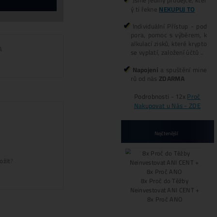
Koľko tento Miner Zarobí? (pošlem
Pošlite mi Kalkul
Alternative:
de,
Mám otázky k Ťažbe – Ozvite sa mi
né)
IE?