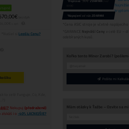
itcoin od výrobce Canaan s výkonem 90 TH/s a spo
674 W/h.
.
Výkon:
90 TH/s
Spotřeba:
1674 W/h
Životnost:
Dostupnost:
Dostupné
Cena:
1 670,00
€
bez dph
2 054,00
€
.
s dph
Platba
€, CZK, Krypto
*
Našiel si
Lepšiu Cenu?