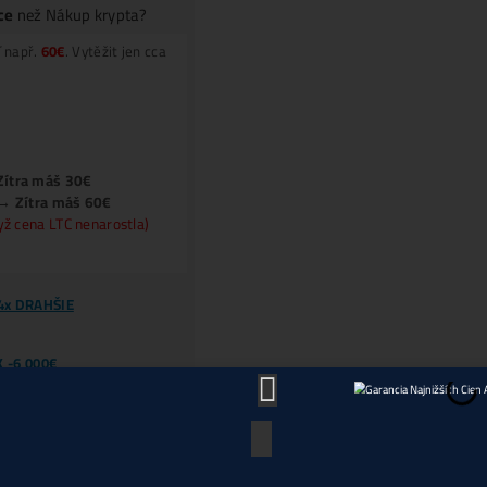
Jak získat
-50% Levnější Elektřinu?
Kolik Vyděláš? Zisky ZDE
ROI (výnos) těžby = standardně 50% –
200% ročn
Kolik MAX.
můžeš
STRATIŤ?
iner =
Tiskárna
na
PENÍZE
(robot, který ti pracuje 
TOP7 minerů do WhatsAppu (2x /týdne)