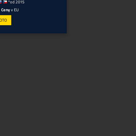
a
ší
 v