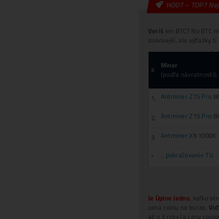
Mi
Vy