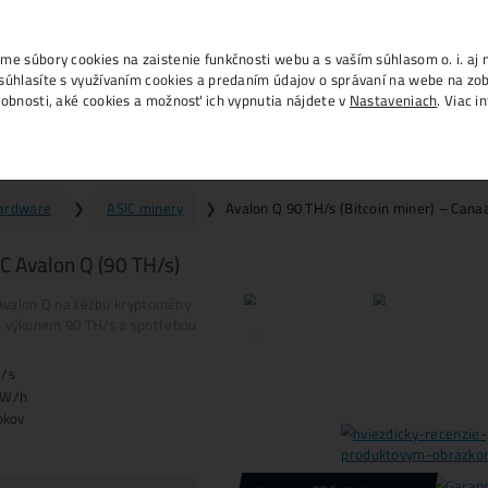
info@ako-
., IČO 53804996, používame súbory cookies na zais
m na tlačidlo „Rozumiem“ súhlasíte s využívaním c
h na ďalších weboch. Podrobnosti, aké cookies a 
alon Q 90 TH/s (Bitcoin miner) 
Domov
❯
Mining Hardware
❯
ASIC mi
ěžba Bitcoinu – ASIC Avalon Q (90 TH
a prodej zařízení ASIC
Avalon Q na těžbu krypt