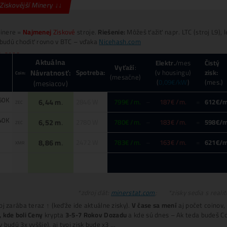
Těžba
Vydělává
BTC
NEROSTE
?
i když
Těžba
Vydělává 2x více
než Nákup krypta?
Koupit 1 LTC dnes stojí např.
60€
. Vytěžit jen c
30€
.
INFO TU
ner+Elektr
= 30€ /den
těžíš ale
= 60€ /den
Koupě LTC za
30€ → Zítra máš 30€
Invest. do Těžby
30€ → Zítra máš 60€
*(
vydělal si +30€
i když cena LTC nenarostla)
INFO TU