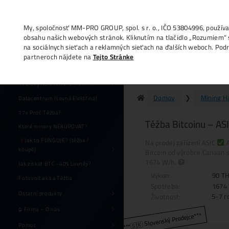
My, spoločnosť MM-PRO GROUP, spol. s r. o
obsahu našich webových stránok. Kliknutí
na sociálnych sieťach a reklamných sieťac
partneroch nájdete na
Tejto Stránke
Av
Zisky ASIC minerů (+ceník)
Datacentrum (Levná Elektřina)
17x Proč Těžba?
T
Které minery NEKUPOVAT?
Jak to FUNGUJE? (těžba /
N
koupě)