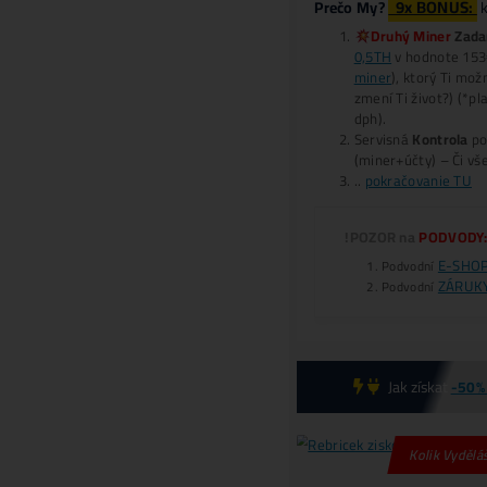
-
Alt
1
*
B