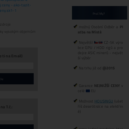
třebou
30€
*
Doprava
ZDARMA
(nad
500€)
*
Napojení
od nás
ZDARMA
*Cena ASIC stroje je včetně napájecíh
*GARANCE
Nejnižší Ceny
v celé EU –
odebíraných kusů.