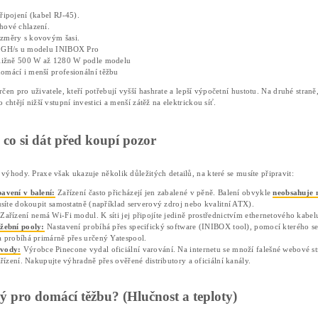
Co je Pinecone INIBOX a jak fung
INIBOX
je specializovaný ASIC miner vyladěný přímo pro
konkrétní typ výpočtů. Díky tomu zařízení dosahuje špičko
patří do sítě InitVerse.
I
Mezi nejpopulárnější zařízení patří dva základní modely:
INIBOX 850M vs. INIBOX Pro 2.4G
Každý z modelů cílí na jinou skupinu těžařů. Přinášíme přím
Základní INIBOX (850M):