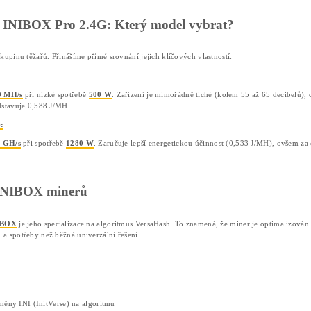
Domov
❯
Články
❯
INIBOX Miner: Komple
29/06/2026
Jakub V.
INIBOX Miner: Kompletní průvodce 
Těžba kryptoměn se neustále vyvíjí a společně s ní roste 
tě
výrobce Pinecone. Tento ASIC miner slouží výhradně k
Jedná se o zařízení navržené pro uživatele, kteří hledají vý