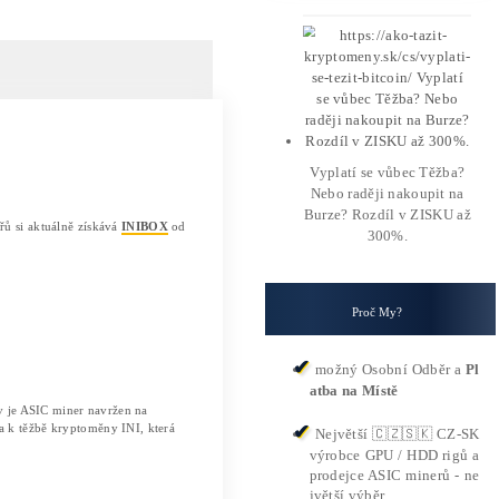
e a reálná ziskovost těžby IN