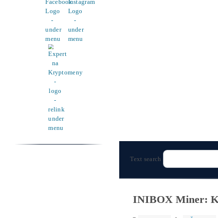
Pomoc
Cenník a zisky minerov