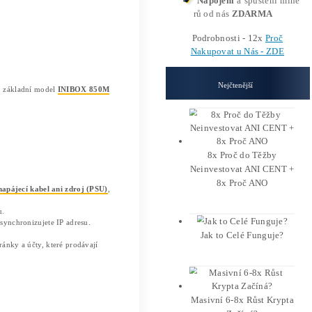
uje?
 algoritmus
VersaHash
. Na rozdíl od univerzálních GPU ses
vé efektivity a stabilního výkonu. INIBOX se používá zejm
NIBOX 850M
INIBOX Pro 2.4
a jeho výkonnější bratr
: Který model vybrat?
é srovnání jejich klíčových vlastností: