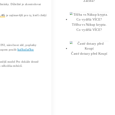
0 W
. Zařízení je mimořádně tiché (kolem 55 až 65 decibelů)
 Zaručuje lepší energetickou účinnost (0,533 J/MH), ovšem z
 algoritmus VersaHash. To znamená, že miner je optimalizov
ální řešení.