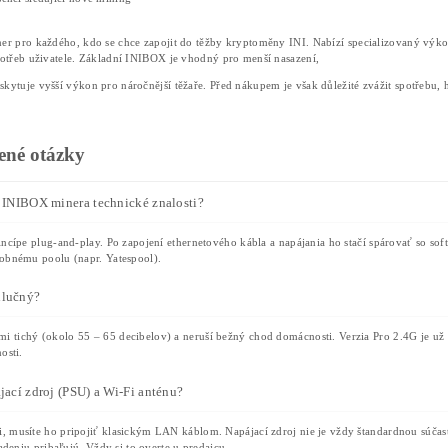
Těžba kryptoměny INI (InitVerse) na algo
VersaHash.
Ethernetové připojení (kabel RJ-45).
Účinné vzduchové chlazení.
Kompaktní rozměry s kovovým šasi.
Výkon až 2,4 GH/s u modelu INIBOX Pro
Spotřeba přibližně 500 W až 1280 W podl
Vhodný pro domácí i menší profesionální 
Model
INIBOX Pro 2.4G
je určen pro uživatele, kteří pot
může být vhodnější pro ty, kdo chtějí nižší vstupní investici
Skrytá úskalí a na co si dát před k
Mnozí prodejci zmiňují pouze výhody. Praxe však ukazuje ně
Chybějící vybavení v balení:
Zařízení čast