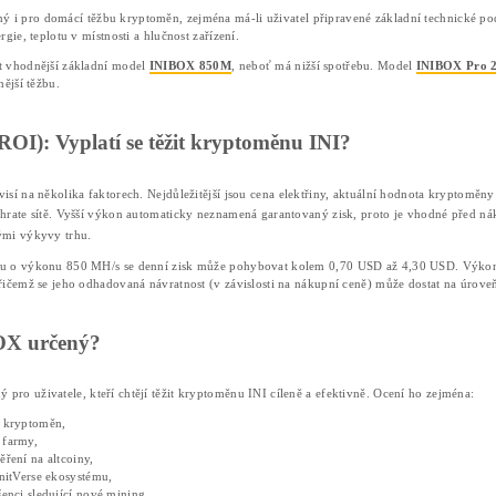
Poskytuje výkon přibližně
850 MH/s
při nízké spotřebě
50
Jeho energetická účinnost představuje 0,588 J/MH.
Výkonný INIBOX Pro (2.4G):
Nabízí masivní hashrate až
2,4 GH/s
při spotřebě
1280 W
.
nároků na chlazení.
Hlavní vlastnosti INIBOX minerů
Největší výhodou zařízení
INIBOX
je jeho specializace na
nabídnout lepší poměr výkonu a spotřeby než běžná univerz
Klíčové vlastnosti: