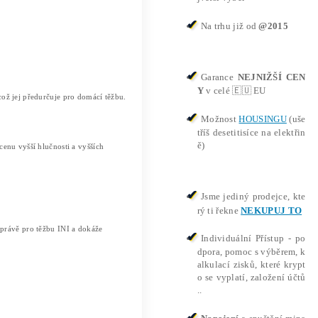
tní průvodce a reálná ziskovost těžby INI
a reálná ziskovost těžby INI
poptávka po specializovaném hardwaru. Značnou pozornost tě
žbě kryptoměny
INI
v ekosystémech
InitVerse a INIChai
konný, stabilní a efektivní hardware pro těžbu altcoinů.