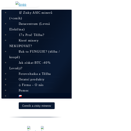
🛒 Zisky ASIC minerů
(+ceník)
Datacentrum (Levná
Elektřina)
17x Proč Těžba?
Které minery
NEKUPOVAT?
❗Jak to FUNGUJE? (těžba /
koupě)
Jak získat BTC -40%
Levněji?
Fotovoltaika a Těžba
Ostatní produkty
⌂ Firma – O nás