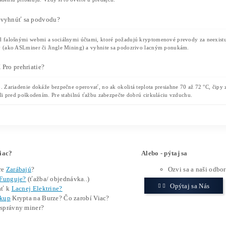
takže si jej musíte dokoupit samostatně (n
Konektivita:
Zařízení nemá Wi-Fi modul. K 
Software a těžební pooly:
Nastavení probí
Aktuální těžba probíhá primárně přes urče
Pozor na podvody:
Výrobce Pinecone vydal
neexistující zařízení. Nakupujte výhradně p
Je INIBOX vhodný pro domácí těžbu
Ano,
INIBOX
může být vhodný i pro domácí těžbu kryptomě
elektrický okruh, spotřebu energie, teplotu v místnosti a hl
Pro domácí uživatele může být vhodnější základní model
I
vyšší výkon a plánují intenzivnější těžbu.