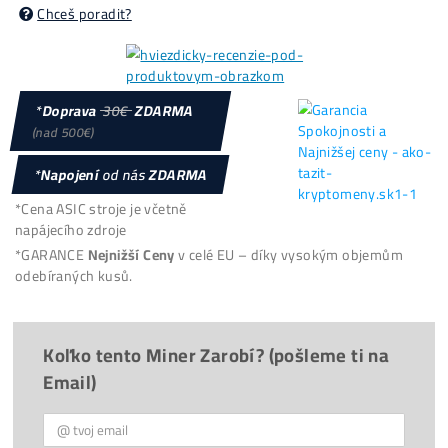
Splátky
8x Proč do Těžby
ANI KORUNU
+ 8x Proč Áno
možná
Platba
na Místě
/ Kurýrovi
Reálné
FOTO
minerů u nás
Firma:
O Nás, Historie
(již od
2015
)
9x
Proč
Kupovať u Nás?
Provize 3%
za Doporučení