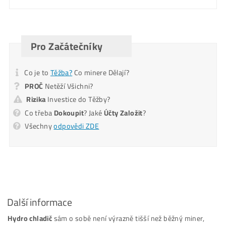
Pošlite mi Kalkuláciu
Alternative:
Mám otázky k Ťažbe – Ozvite sa mi na T.č.
Ozvite sa mi
Alternative: