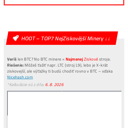
Provozní teplota:
0 – 40 °C
Teplota vstupní vody:
20 – 40 °C
Průtok vody:
8 L/min ±10 %
Maximální tlak vody:
≤ 3,5 bar
Skladovací teplota:
-20 – 70 °C
Provozní vlhkost:
10 – 90 % RH (bez kondenz
Napájení minera:
3-fázový proud
Napájení chladiče:
1-fáze
Důležitá upozornění
Teplota vody NESMÍ klesnout pod 20 °C
při teplotě pod cca 20 °C se aktivuje ochranný
mechanismus a miner se nemusí spustit.
Pokud je voda chladnější než 20 °C, miner může