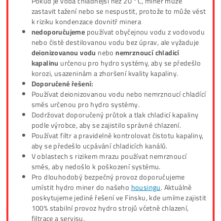
Spotřeba chladiče:
100 W
Vodní pumpa:
4500 RPM, průtok 1300 L/
Objem kapaliny:
2,5 litru
Hmotnost:
10 kg
500 – 3000 RPM (v závislos
Otáčky ventilátorů:
otáčkách a tepelné zátěži)
Hlučnost:
38 dB
Technické specifikace Hydro minerů
Toto jsou orientační specifikace hydro minerů (obecně). Kaž
model hydro minera však může mít odlišné specifikace (hod
Podívejte se na specifikaci u každého hydro minera zvlášť.