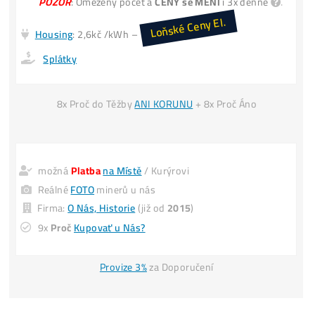
Invest. do Těžby
30€ → Zítra máš 60€
*(
vydělal si +30€
i když cena LTC
nenarostla)
INFO TU
*Predaj svoj
POUŽITÝ
miner
4x DRAHŠIE
UŠLÝ ZISK -6 000€
(za každý 1 mesiac neťaženia)
POZOR
: Omezený počet a
CENY se MĚNÍ
i 3x denně
Loňské Ceny El.
Housing
: 2,6kč /kWh –