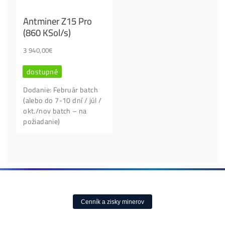
Lidé nejvíce kupují:
Antminer Z15 (420
Ksol/s)