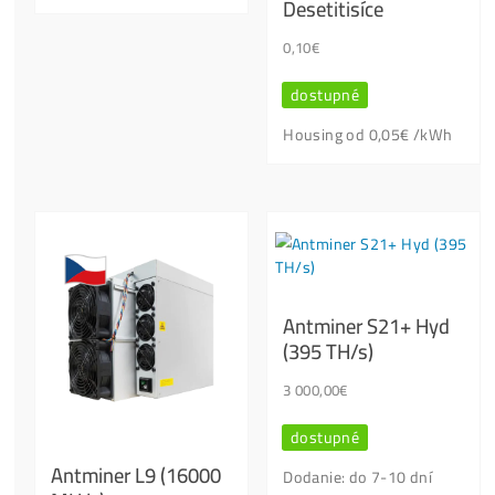
Otázky?
Kontaktuj Nás
Nenašel jsi info, které hledáš?