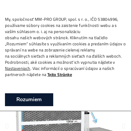
★
My, spoločnosť MM-PRO GROUP, spol. s r. o., IČO 53804996
Ako to
Funguje?
Oplatí sa
Ťažba?
Zisky TU
4,
používame súbory cookies na zaistenie funkčnosti webu a 
Hydro chladič 12 kWh
vaším súhlasom o. i. aj na personalizáciu
obsahu našich webových stránok. Kliknutím na tlačidlo
❯
❯
Domov
Mining Hardware
Náhradní díly a Zařízení k 
„Rozumiem“ súhlasíte s využívaním cookies a predaním úda
❯
Hydro chladič 12 kWh
správaní na webe na zobrazenie cielenej reklamy
na sociálnych sieťach a reklamných sieťach na ďalších webo
Hydro cooler pro Antminery
12 kWh – chladič
Podrobnosti, aké cookies a možnosť ich vypnutia nájdete v
Nastaveniach
. Viac informácií o spracúvaní údajov a našich
partneroch nájdete na
Tejto Stránke
Rozumiem