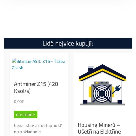
Ano
Hydro chladič 12 kWh – Objednávka
Recenze
Specifikace