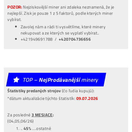
100% stabilní provoz hydro strojů včetně chlazení,
filtrace a servisu.
HOOT – TOP7 NejZiskovější Minery ↓↓
Veríš
len BTC? No BTC minere =
Najmenej
Ziskové
stroje.
Riešenie:
Môžeš ťažiť napr. LTC (stroj L9), lebo je X-krát
ziskovejší, ale výťažky ti budú chodiť rovno v BTC – vďaka
Nicehash.com
*Kalkulácie sú z dňa:
6. 8. 2026
Aktuálna
Miner