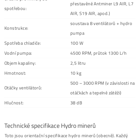
Specifikace
Určeno pro minery se
do 11-12 kW (typicky Antm
spotřebou:
S19 Hydro, S21 Hyd a pod.
soustava 8 ventilátorů + h
Konstrukce:
pumpa
Spotřeba chladiče:
420 W
Objem kapaliny:
8 litrů
Hmotnost:
12 kg
500 – 4500 RPM (v závislos
Otáčky ventilátorů:
otáčkách a tepelné zátěži)