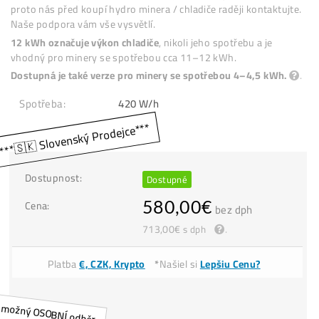
kapaliny. Kompatibilní je nejen s BTC minery (Antminer S19 
S21 Hyd., S23 Hyd., MicroBT/Whatsminer M63, M73, atd.), a
také s jinými hydro modely určenými pro těžbu LTC/DOGE (n
Antminer L9 Hyd., L11 Hyd.).
Doporučení:
Hydro chlazení minerů je technicky náročnější,
proto nás před koupí hydro minera / chladiče raději kontaktu
Naše podpora vám vše vysvětlí.
12 kWh označuje výkon chladiče
, nikoli jeho spotřebu a je
vhodný pro minery se spotřebou cca 11–12 kWh.
Dostupná je také verze pro minery se spotřebou 4–4,5 kWh
Spotřeba:
420 W/h
Dostupnost:
Dostupné
Cena:
580,00
€
bez dph