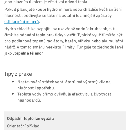
[VIDEO]
Spuštění
od nás
ZDARMA
investuješ Bez Rizika –
Odprodej
Pro Začátečníky
Co je to
Těžba?
Co minere Dělají?
PROČ
Netěží Všichni?
Rizika
Investice do Těžby?
Co třeba
Dokoupit
? Jaké
Účty Založit
?
Všechny
odpovědi ZDE