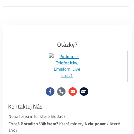
..
0%
…..
ALEO
minere
Za
ROK 2023
:
..
42%
…
LTC/DOGE
minere
..
37%
…
Kaspa
minere
..
15%
…
BTC
minere
..
6%
….. ostatné
..
0%
…..
ALEO
minere
Za
ROK 2024
:
..
46%
…
Kaspa
minere
..
29%
…
LTC/DOGE
minere
..
17%
… ostatné
..
8%
……
BTC
minere
..
0%
…..
ALEO
minere
Za
ROK 2025
: