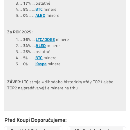
TOP –
NejProdávanější
minery
Štatistiky predaných strojov
(čo ľudia kupujú):
*dátum aktualizácie týchto štatistík:
0
9.07.2026
Za posledné
3 MESIACE
:
(04,05,06/26)
..
45%
….ostatné
..
35
%
….
LTC/DOGE
minere
..
20%
….
BTC
minere
..
0%
……
Tari
minere
..
0%
……
ALEO
minere
Za posledných
9 MESIACOV
:
(10/2025-06/2026)
…
47%
….ostatné
…
31%
..
LTC/DOGE
minere