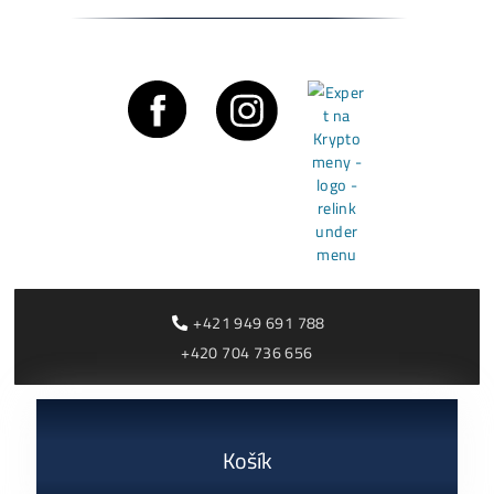
0,00
€
dostupné
Housing Minerů –
Cena, stav a dostupnosť
Ušetři na Elektřině
na požiadanie
Desetitisíce
0,10
€
dostupné
Housing od 0,05€ /k