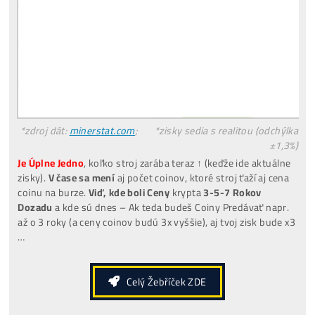
zastavit tažení nebo se nespustit, protože to může v
k riziku kondenzace dovnitř minera
nedoporučujeme
používat obyčejnou vodu z vodov
nebo čistě destilovanou vodu bez úprav, ale vyžaduj
deionizovanou vodu
nebo
nemrznoucí chladicí
kapalinu
určenou pro hydro systémy, aby se předeš
korozi, usazeninám a zhoršení kvality kapaliny.
Doporučené řešení:
Používat deionizovanou vodu nebo nemrznoucí chlad
směs určenou pro hydro systémy.
Dodržovat doporučený průtok a tlak chladicí kapalin
podle výrobce, aby se zajistilo správné chlazení.
Používat filtr a pravidelně kontrolovat čistotu kapali
aby se předešlo ucpávání chladicích kanálů.
V oblastech s rizikem mrazu používat nemrznoucí
směs, aby nedošlo k poškození systému.
Pro dlouhodobý bezpečný provoz doporučujeme
umístit hydro miner do našeho
housingu
. Aktuálně
poskytujeme jediné řešení ve Finsku, kde umíme zaji