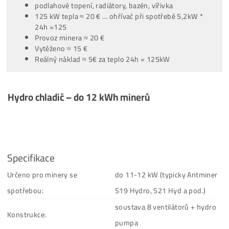
Další informace
Hydro chladič
sám o sobě není výrazně tišší než běžný miner
jeho hlavním úkolem je efektivní odvod tepla.
Pokud plánujete koupi hydro minera nebo chladiče kvůli sní
hlučnosti, podívejte se také na ostatní (účinnější) způsoby
odhlučnění minerů
.
Hydro chladič lze napojit i na uzavřený vodní okruh v objekt
čímž lze odpadní teplo prakticky využít. Typické využití může
pro podlahové topení, radiátory, bazén, vířivku nebo akumul
nádrž. V tomto směru neexistují limity. Funguje to zjednod
jako „
tepelné těleso
“.
Tipy z praxe