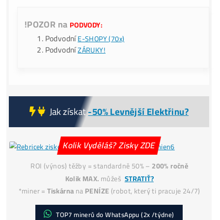
9x BONUS:
Prečo My?
ku Každej obj.:
💥Druhý Miner
Zadarmo!
–
Nerdaxe Ultra 0,5TH
v
hodnote 153€ (s DPH) – (
Lottery miner
), ktorý Ti
možno vyťaží
3,125 BTC ?!
(a zmení Ti život?)
Servisná
Kontrola
po 30 dňoch ZADARMO
(miner+účty) – Či všetko funguje správne.
..
pokračovanie TU
!POZOR na
PODVODY:
Podvodní
E-SHOPY (70x)
Podvodní
ZÁRUKY!