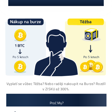
Antminer S21+ Hy
(395 TH/s)
3 000,00
€
dostupné
Antminer L9 (16000
Dodanie: do 7-10 dní
MH/s)
2 770,00
€
dostupné
Dodanie: do 7-10 dní
(alebo 1ks skladom
používaný 14 mes. za
3000€)