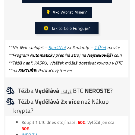
Jak získat
-50% Levnější Elektřinu?
Kolik Vyděláš? Zisky ZDE
ROI (výnos) těžby = standardně 50% –
200% ročně
Kolik MAX.
můžeš
STRATIŤ?
*miner =
Tiskárna
na
PENÍZE
(robot, který ti pracuje 24/
TOP7 minerů do WhatsAppu (2x /týdne)
Ako Vybrať Miner?
Jak to Celé Funguje?