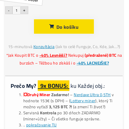
713,00
€
.
s dph
Platba
€, CZK, Krypto
*
Našiel si
Lepšiu Cenu?
-
+
Do košíku
Alternative:
15-minutová
Konzultácia
(Jak to celé Funguje, Co, Kde, Ja
*Jak Koupit BTC o
-40% Levnější?
Nekupuj
(předražené) BT
burzách – Těžbou ho získáš i o
-40% LACNEJŠIE?