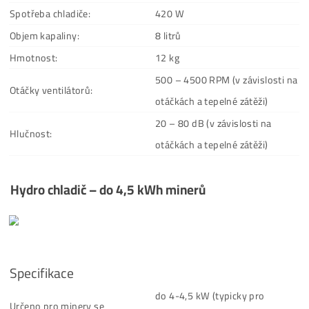
Nastavování otáček ventilátorů má výrazný vliv na
hlučnost i spotřebu.
Teplota vody přímo ovlivňuje efektivitu a životnost
hashboardů.
Odpadní teplo lze využít:
Orientační příklad:
podlahové topení, radiátory, bazén, vířivka
125 kW tepla ≈ 20 € … ohřívač při spotřebě 5,2kW *
24h =125
Provoz minera ≈ 20 €
Vytěženo ≈ 15 €
Reálný náklad ≈ 5€ za teplo 24h = 125kW
Hydro chladič
– do 12 kWh minerů