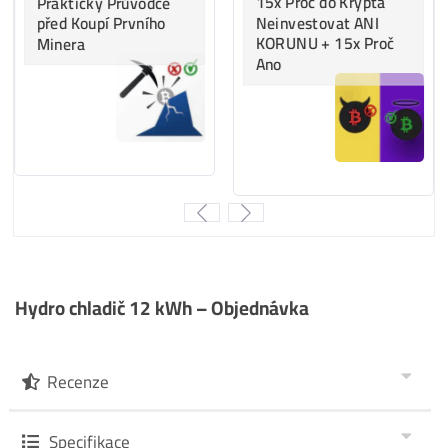
…
13%
..
BTC
minere
…
3%
…
ALEO
minere
…
6%
….
Tari
minere
Za posledných
12 MESIACOV
:
(06/2025-06/2026)
…
38%
… ostatné
…
34%
…
LTC/DOGE
minere
…
13%
…
BTC
minere
…
9%
…..
ALEO
minere
…
6%
…..
Tari
minere
Za
ROK 2022
:
..
43%
…
BTC
minere
..
33%
…
LTC/DOGE
minere
..
20%
… ostatné
..
4%
…..
Kaspa
minere