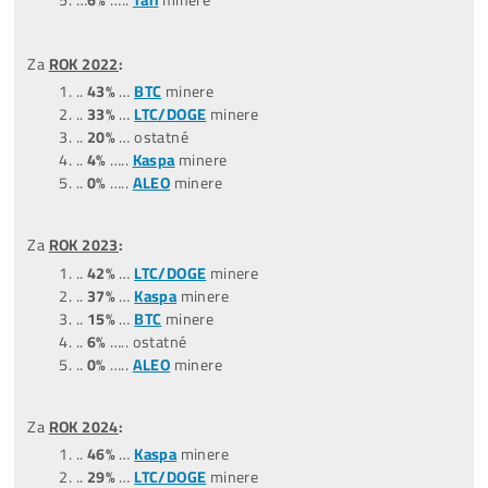
až o 3 roky (a ceny coinov budú 3x vyššie), aj tvoj zisk bud
…
Celý Žebříček ZDE
POZOR:
Nejziskovější miner ani zdaleka neznamená, že je
nejlepší. Zisk je pouze 1 z 5 faktorů, podle kterých miner
vybírat.
Zavolej nám a rádi ti vysvětlíme, které minery
nekupovat a ze kterých se vyplatí vybírat..
+421949691788 /
+420704736656