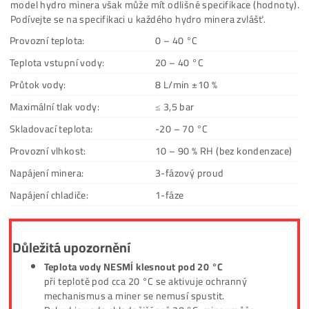
20 – 80 dB (v závislosti na
Hlučnost:
otáčkách a tepelné zátěži)
Hydro chladič
– do 4,5 kWh minerů
Specifikace
do 4-4,5 kW (typicky pro
Určeno pro minery se
přestavěné Antminer L9 AI
spotřebou:
AIR, S19 AIR, apod.)
soustava 8 ventilátorů + h
Konstrukce:
pumpa