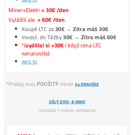
**Nic Neinstaluješ –
Spuštění
za 3 minuty –
1 Účet
na vše
**Program
Automaticky
přepíná stroj na
Nejziskovější
coi
**Těžíš např. KASPU, výtěžek můžeš dostávat rovnou v B
**na
FAKTUŘE
: Počítačový Server
Těžba
Vydělává
BTC
NEROSTE
?
i když
Těžba
Vydělává 2x více
než Nákup
krypta?
Koupit 1 LTC dnes stojí např.
60€
. Vytěžit jen cca
30€
.
INFO TU
Miner+Elektr
= 30€ /den
Vytěžíš ale
= 60€ /den
Koupě LTC za
30€ → Zítra máš 30€