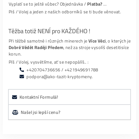
..
36%
…
LTC/DOGE
minere
..
34%
….
ALEO
minere
..
25%
… ostatné
..
5%
… ..
BTC
minere
..
0%
…..
Kaspa
minere
ZÁVER:
LTC stroje = dlhodobo historicky vždy TOP1 alebo
TOP2 najpredávanejšie minere na trhu
Před Koupí Doporučujeme:
15x Proč do Krypta
Praktický Průvodce
Neinvestovat ANI
před Koupí Prvního
KORUNU + 15x Proč
Minera