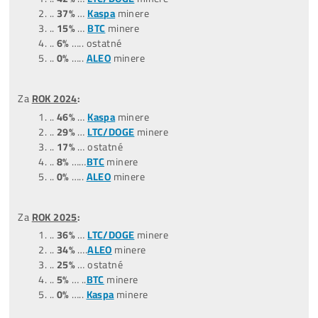
(04,05,06/26)
..
45%
….ostatné
..
35
%
….
LTC/DOGE
minere
..
20%
….
BTC
minere
..
0%
……
Tari
minere
..
0%
……
ALEO
minere
Za posledných
9 MESIACOV
:
(10/2025-06/2026)
…
47%
….ostatné
…
31%
..
LTC/DOGE
minere
…
13%
..
BTC
minere
…
3%
…
ALEO
minere
…
6%
….
Tari
minere
Za posledných
12 MESIACOV
:
(06/2025-06/2026)