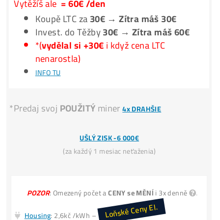
**na
FAKTUŘE
: Počítačový Server
Těžba
Vydělává
BTC
NEROSTE
?
i když
Těžba
Vydělává 2x více
než Nákup
krypta?
Koupit 1 LTC dnes stojí např.
60€
. Vytěžit jen cca
30€
.
INFO TU
Miner+Elektr
= 30€ /den
Vytěžíš ale
= 60€ /den
Koupě LTC za
30€ → Zítra máš 30€
Invest. do Těžby
30€ → Zítra máš 60€
*(
vydělal si +30€
i když cena LTC