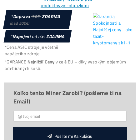
8x Proč do Těžby
ANI KORUNU
+ 8x Proč Áno
možná
Platba
na Místě
/ Kurýrovi
Reálné
FOTO
minerů u nás
Firma:
O Nás, Historie
(již od
2015
)
9x
Proč
Kupovať u Nás?
Provize 3%
za Doporučení
Chceš poradit?