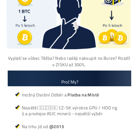
používaný 14 mes. za
3000€)
Antminer Z15 Pro
(860 KSol/s)