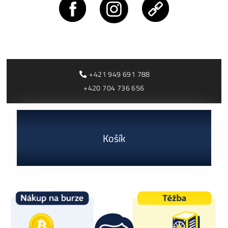
dostupné
Housing od 0,05€ /k
Antminer L9 (16000
Antminer S21+ Hy
MH/s)
(395 TH/s)
2 770,00
€
3 000,00
€
dostupné
dostupné
Dodanie: do 7-10 dní
Dodanie: do 7-10 dní
(alebo 1ks skladom