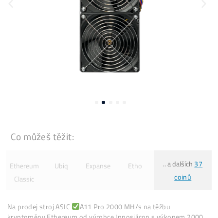
Co můžeš těžit:
.. a dalšíc
Ethereum
Ubiq
Expanse
Etho