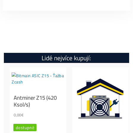
Specifikace
Kolik tento Miner Vydělá?
Jak Spustit?
Otázky?