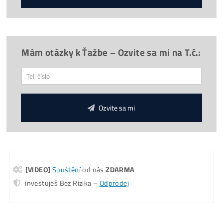
*
Doprava
30€
ZDARMA
(nad 500€)
*
Napojení
od nás
ZDARMA
*Cena ASIC stroje je včetně
napájecího zdroje
*GARANCE
Nejnižší Ceny
v celé EU – díky vysokým objemů
odebíraných kusů.
Koľko tento Miner Zarobí? (pošleme ti na
Email)