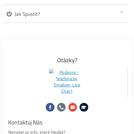
Ethereum ASIC miner A11 Pro – Objednávka
Recenze
#1-
FB recenze ZDE
#2-Recenze ze
Zpráv ZDE
#3-
Google recenze ZDE
i níže👇.
PS:
My jako administrátor
Nedokážeme Odstranit
jakoukoli recenzi (ani z FB ani z
Googlu) – tuto možnost prostě neposkytují. Proto
Kdokoli
Cokoli
, kdy o nás napsal (pozitivně i negativně), je to v
recenzích
už Navždy
.
Hodnocení – Google: