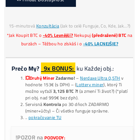
Platba
€, CZK, Krypto
*
Našiel si
Lepšiu Cenu?
✉ Hlídat Dostupnost
15-minutová
Konzultácia
(Jak to celé Funguje, Co, Kde, Ja
*Jak Koupit BTC o
-40% Levnější?
Nekupuj
(předražené) BT
burzách – Těžbou ho získáš i o
-40% LACNEJŠIE?
9x BONUS:
Prečo My?
ku Každej obj.:
💥Druhý Miner
Zadarmo!
–
Nerdaxe Ultra 0,5TH
v