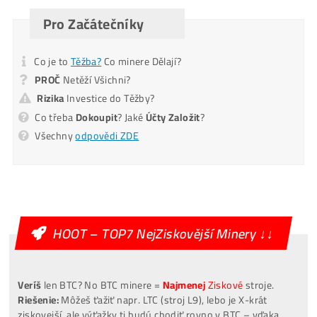
Pošlite mi Kalkuláciu
Alternative:
Mám otázky k Ťažbe – Ozvite sa mi na T.č.
Ozvite sa mi
Alternative:
[VIDEO]
Spuštění
od nás
ZDARMA