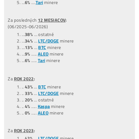
POZOR:
Nejziskovější miner ani zdaleka neznamená, že je
nejlepší. Zisk je pouze 1 z 5 faktorů, podle kterých miner
vybírat.
Zavolej nám a rádi ti vysvětlíme, které minery
nekupovat a ze kterých se vyplatí vybírat..
+421949691788 /
+420704736656
TOP –
NejProdávanější
minery
Štatistiky predaných strojov
(čo ľudia kupujú):
*dátum aktualizácie týchto štatistík:
0
9.07.2026
Za posledné
3 MESIACE
: