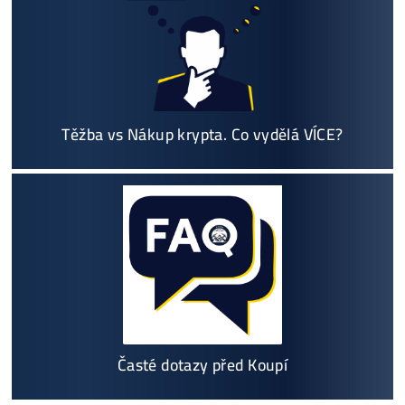
Největší 🇨🇿🇸🇰 CZ-SK výrobce GPU / HDD rig
ů a prodejce ASIC minerů - největší výběr
Na trhu již od
@2015
Garance
NEJNIŽŠÍ CENY
v celé 🇪🇺 EU
Možnost
HOUSINGU
(ušetříš desetitisíce na elek
třině)
Jsme jediný prodejce, který ti řekne
NEKUPUJ TO
Individuální Přístup - podpora, pomoc s výběre
m, kalkulací zisků, které krypto se vyplatí, založe
ní účtů ..