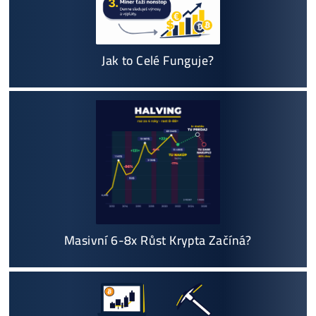
Vyplatí se vůbec Těžba? Nebo raději nakoupit na Burze? Ro
v ZISKU až 300%.
Proč My?
možný Osobní Odběr a
Platba na Místě