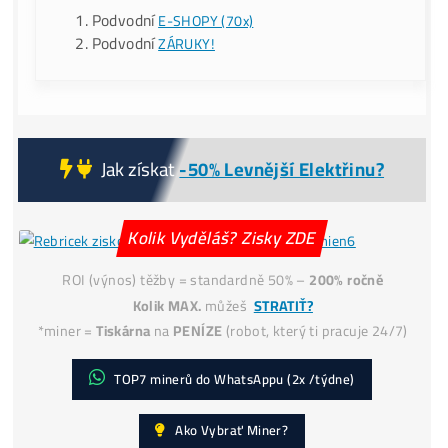
hodnote 153€ (s DPH) – (
Lottery miner
), ktorý Ti
možno vyťaží
3,125 BTC ?!
(a zmení Ti život?) (*pla
pri obj. nad 999€ bez dph).
Servisná
Kontrola
po 30 dňoch ZADARMO
(miner+účty) – Či všetko funguje správne.
..
pokračovanie TU
!POZOR na
PODVODY:
Podvodní
E-SHOPY (70x)
Podvodní
ZÁRUKY!
Jak získat
-50% Levnější Elektřinu?