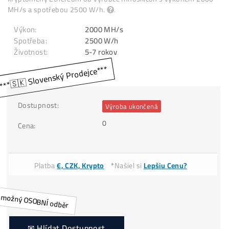
coinů
Classic
Na prodej stroj ASIC
A11 Pro 2000 MH/s na těžbu
kryptoměny Ethereum od výrobce Innosilicon s výkonem 2
MH/s a spotřebou 2500 W/h.
.
Výkon:
2000 MH/s
Spotřeba:
2500 W/h
Životnost:
Dostupnost:
Výroba ukončená
0
Cena: