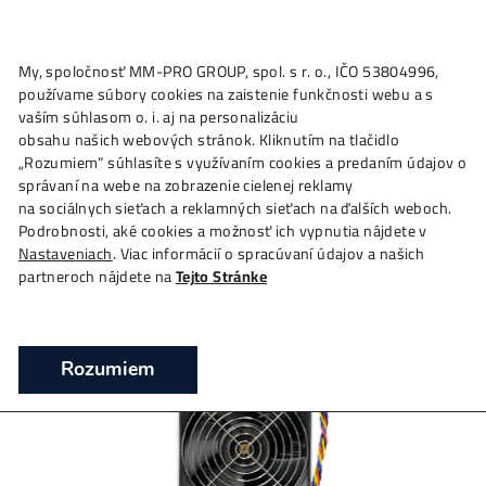
★
My, spoločnosť MM-PRO GROUP, spol. s r. o., IČO 53804996
Ako to
Funguje?
Oplatí sa
Ťažba?
Zisky TU
4,
používame súbory cookies na zaistenie funkčnosti webu a 
Innosilicon A11 Pro 2000 MH/s (8GB) – t
vaším súhlasom o. i. aj na personalizáciu
Ethereum
obsahu našich webových stránok. Kliknutím na tlačidlo
„Rozumiem“ súhlasíte s využívaním cookies a predaním úda
❯
❯
❯
Domov
Mining Hardware
ASIC minery
Innosili
správaní na webe na zobrazenie cielenej reklamy
Pro 2000 MH/s (8GB) – těžba Ethereum
na sociálnych sieťach a reklamných sieťach na ďalších webo
Podrobnosti, aké cookies a možnosť ich vypnutia nájdete v
Těžba Ethereum – A11 Pro ETH miner (2000 M
Nastaveniach
. Viac informácií o spracúvaní údajov a našich
partneroch nájdete na
Tejto Stránke
Rozumiem