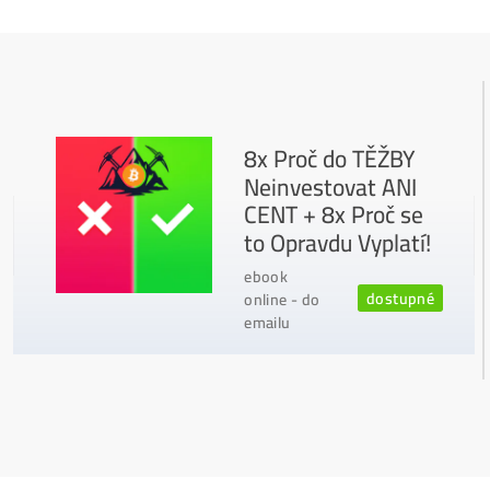
Napojení
a spuštění minerů od nás
ZDARMA
Podrobnosti - 12x
Proč Nakupovat u Nás - ZDE
Nejčtenější