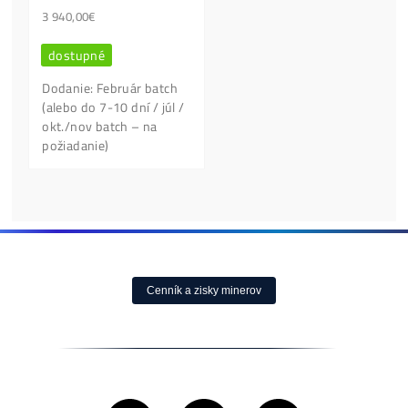
Lidé nejvíce kupují:
Antminer Z15 (420
Ksol/s)
0,00
€
dostupné
Housing Minerů –
Cena, stav a dostupnosť
Ušetři na Elektřině
na požiadanie
Desetitisíce
0,10
€