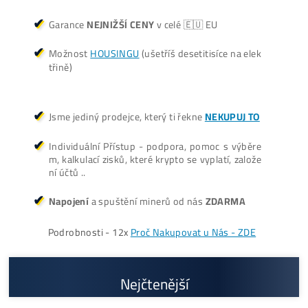
3 940,00
€
dostupné
Dodanie: Február batch
(alebo do 7-10 dní / júl /
okt./nov batch – na
požiadanie)
Cenník a zisky minerov