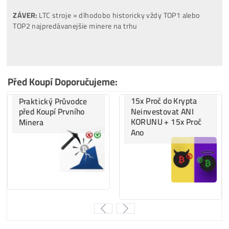
…
38%
… ostatné
…
34%
…
LTC/DOGE
minere
…
13%
…
BTC
minere
…
9%
…..
ALEO
minere
…
6%
…..
Tari
minere
Za
ROK 2022
:
..
43%
…
BTC
minere
..
33%
…
LTC/DOGE
minere
..
20%
… ostatné
..
4%
…..
Kaspa
minere
..
0%
…..
ALEO
minere
Za
ROK 2023
:
..
42%
…
LTC/DOGE
minere
..
37%
…
Kaspa
minere
..
15%
…
BTC
minere