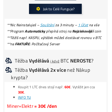
Kolik Vyděláš? Zisky ZDE
ROI (výnos) těžby = standardně 50% –
200% ročně
Kolik MAX.
můžeš
STRATIŤ?
*miner =
Tiskárna
na
PENÍZE
(robot, který ti pracuje 24/
TOP7 minerů do WhatsAppu (2x /týdne)
Ako Vybrať Miner?
Jak to Celé Funguje?
**Nic Neinstaluješ –
Spuštění
za 3 minuty –
1 Účet
na vše
**Program
Automaticky
přepíná stroj na
Nejziskovější
coi
**Těžíš např. KASPU, výtěžek můžeš dostávat rovnou v B