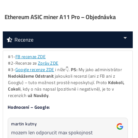
..
6%
….. ostatné
..
0%
…..
ALEO
minere
Za
ROK 2024
:
..
46%
…
Kaspa
minere
..
29%
…
LTC/DOGE
minere
..
17%
… ostatné
..
8%
……
BTC
minere
..
0%
…..
ALEO
minere
Za
ROK 2025
:
..
36%
…
LTC/DOGE
minere
..
34%
….
ALEO
minere
..
25%
… ostatné
..
5%
… ..
BTC
minere
..
0%
…..
Kaspa
minere