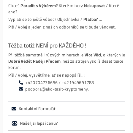
martin kutny
mozem len odporucit max spokojnost
Slavomír Choma
Komunikacia, dorucenie, vsetko na 100%. Platba
uhradena vopred. Ziadny problem. Mozem len
…
Pavol Macko
Maximálne profesionálna komunikácia aj podpora a
to počas procesu kúpy, ale aj
…