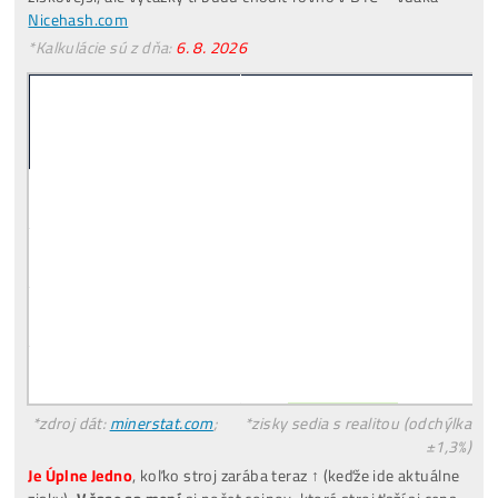
investuješ Bez Rizika –
Odprodej
Pro Začátečníky
Co je to
Těžba?
Co minere Dělají?
PROČ
Netěží Všichni?
Rizika
Investice do Těžby?
Co třeba
Dokoupit
? Jaké
Účty Založit
?
Všechny
odpovědi ZDE