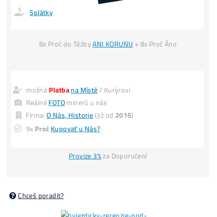
nenarostla)
INFO TU
*Predaj svoj
POUŽITÝ
miner
4x DRAHŠIE
UŠLÝ ZISK -6 000€
(za každý 1 mesiac neťaženia)
POZOR
: Omezený počet a
CENY se MĚNÍ
i 3x denně
Loňské Ceny El.
Housing
: 2,6kč /kWh –
Splátky