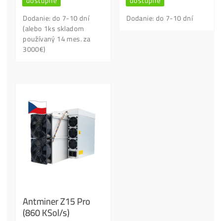
korun.
Píš / Volej, vysvětlíme, ať se nepopálíš.. :
+420704736656 / +421949691788
podpora@ako-tazit-kryptomeny.
Kontaktní Formulář
Našel jsi lepší cenu?