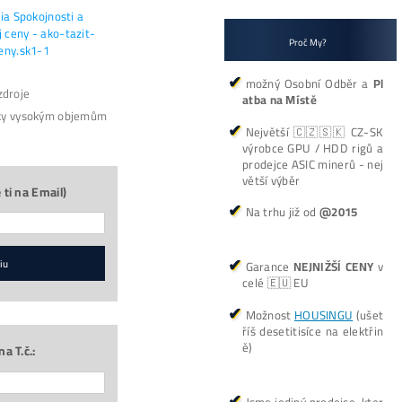
55 TH/s
30€
*
Doprava
ZDARMA
(nad
500€)
*
Napojení
od nás
ZDARMA
*Cena ASIC stroje je včetně napájecíh
*GARANCE
Nejnižší Ceny
v celé EU – 