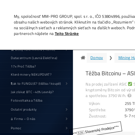
My, spoločnosť MM-PRO GROUP, spol. s r. o
obsahu našich webových stránok. Kliknutí
na sociálnych sieťach a reklamných sieťac
partneroch nájdete na
Tejto Stránke
Se
🛒 Zisky ASIC minerů (+ceník)
Datacentrum (Levná Elektřina)
17x Proč Těžba?
T
Které minery NEKUPOVAT?
N
❗Jak to FUNGUJE? (těžba / koupě)