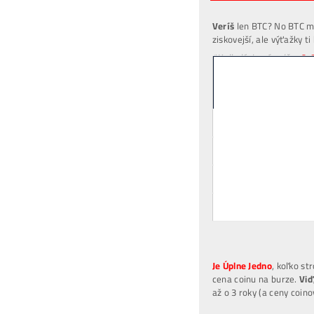
Mi
Vy
*Pr