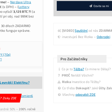
Alternative:
+
✉ Hlídat Dostupnost
5-minutová
Konzultácia
(Jak to celé Funguje, Co, K
Jak…?)
ak Koupit BTC o
-40% Levnější?
Nekupuj
(předraže
TC
na burzách – Těžbou ho získáš i o
-40% LACNEJŠ
9x BONUS:
Prečo My?
ku Každej obj.: