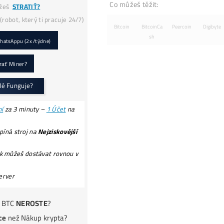
💥Druhý Miner
Zadarmo!
–
Nerdaxe Ultra
0,5TH
v hodnote 153€ (s DPH) – (
Lottery
miner
), ktorý Ti možno vyťaží
3,125 BTC ?!
(a
zmení Ti život?) (*platí pri obj. nad 999€ bez
dph).
Servisná
Kontrola
po 30 dňoch ZADARMO
(miner+účty) – Či všetko funguje správne.
..
pokračovanie TU
!POZOR na
PODVODY:
E-SHOPY (70x)
Podvodní
ZÁRUKY!
Podvodní