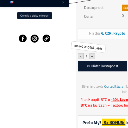
k
Jak získat BTC -40% Levněji?
a
Fotovoltaika a Těžba
Ostatní produkty
⌂ Firma – O nás
Pomoc
Cenník a zisky minerov