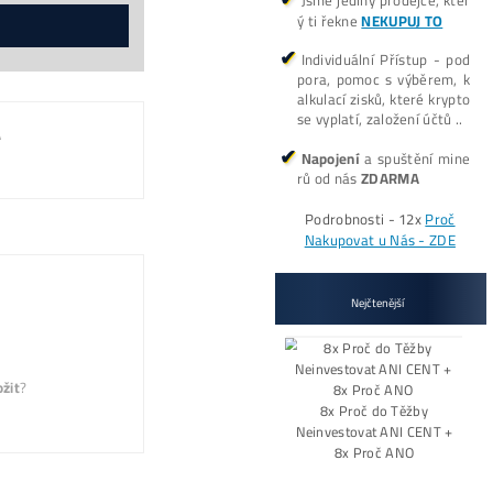
odebíraných kusů.
Koľko tento Miner Zarobí? (pošlem
Pošlite mi Kalkul
de,
Alternative:
né)
IE?
Mám otázky k Ťažbe – Ozvite sa mi 