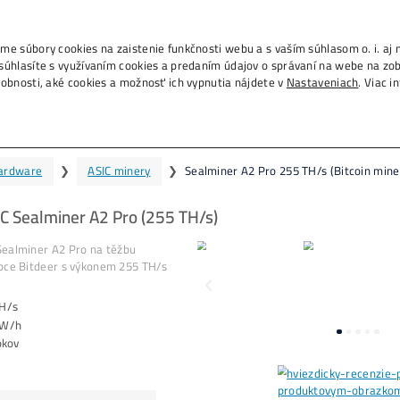
info@ako-
., IČO 53804996, používame súbory cookies na zais
m na tlačidlo „Rozumiem“ súhlasíte s využívaním c
h na ďalších weboch. Podrobnosti, aké cookies a 
alminer A2 Pro 255 TH/s (Bitcoi
Domov
❯
Mining Hardware
❯
ASIC mi
ěžba Bitcoinu – ASIC Sealminer A2 P
a prodej zařízení ASIC
Sealminer A2 Pro na těž