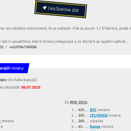
UŠLÝ ZISK -6 000€
(za každý 1 mesiac neťaženia)
POZOR
: Omezený počet a
CENY se MĚNÍ
i 3x denn
.
Loňské Ceny El.
Housing
: 2,6kč /kWh –
Splátky
8x Proč do Těžby
ANI KORUNU
+ 8x Proč Áno