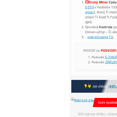
-
1
*J
B