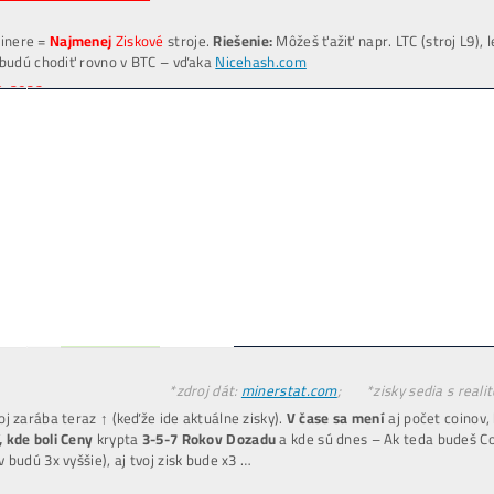
Těžba
Vydělává 2x více
než Nákup krypta?
Koupit 1 LTC dnes stojí např.
60€
. Vytěžit jen
cca
30€
.
INFO TU
ner+Elektr
= 30€ /den
těžíš ale
= 60€ /den
Koupě LTC za
30€ → Zítra máš 30€
Invest. do Těžby
30€ → Zítra máš 60€
*(
vydělal si +30€
i když cena LTC nenarostla)
INFO TU
edaj svoj
POUŽITÝ
miner
4x DRAHŠIE