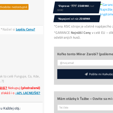
ryptoměny Bitcoin od výrobce Bitdeer s výkonem 2
 spotřebou 3790 W/h.
.
Výkon:
255 TH/s
Spotřeba:
3790 W/h
Životnost:
Dostupnost:
Krátkodobo nedostupné
0
Cena:
Platba
€, CZK, Krypto
*
Našiel si
Lepšiu Cenu?