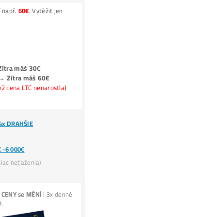
Jak získat
-50% Levnější Elektřinu?
Kolik Vyděláš? Zisky ZDE
ROI (výnos) těžby = standardně 50% –
200% ročně
Kolik MAX.
můžeš
STRATIŤ?
ner =
Tiskárna
na
PENÍZE
(robot, který ti pracuje 
TOP7 minerů do WhatsAppu (2x /týdne)
Ako Vybrať Miner?