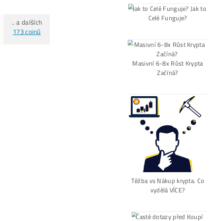
Ozvite sa mi
Alternative:
[VIDEO]
Spuštění
od nás
ZDAR
investuješ Bez Rizika –
Odprode
Pro Začátečníky
Co je to
Těžba?
Co minere Dělají