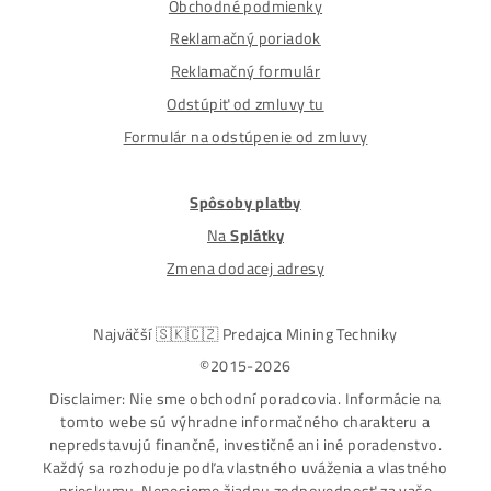
Nakupuješ Bezpečne na Slovensku
ASIC-GPU-HDD minere
Až 97 rôznych modelov. Dostupné všetky značky a
modely na trhu
Najväčší SK-CZ predajca Mining Techniky
Garancia Najnižšej Ceny v EU !
7 rokov Skúseností s miningom (od r. 2015)
Osobný odber / Kuriér po celej Európe