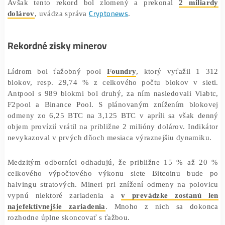
zárobky dosiahli historické maximum naposledy v máji 
keď celkový príjem minerov dosiahol 1,7 miliardy dol
Avšak tento rekord bol zlomený a prekonal
2 mil
Cryptonews
dolárov
, uvádza správa
.
Rekordné zisky minerov
Lídrom bol ťažobný pool
Foundry
, ktorý vyťažil 
blokov, resp. 29,74 % z celkového počtu blokov v s
Antpool s 989 blokmi bol druhý, za ním nasledovali Vi
F2pool a Binance Pool. S plánovaným znížením blo
odmeny zo 6,25 BTC na 3,125 BTC v apríli sa však 
objem provízií vrátil na približne 2 milióny dolárov. Ind
nevykazoval v prvých dňoch mesiaca výraznejšiu dynam
Medzitým odborníci odhadujú, že približne 15 % až
celkového výpočtového výkonu siete Bitcoinu bu