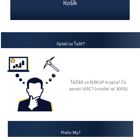
Cenník a zisky minerov
+421 949 691 788
+420 704 736 656