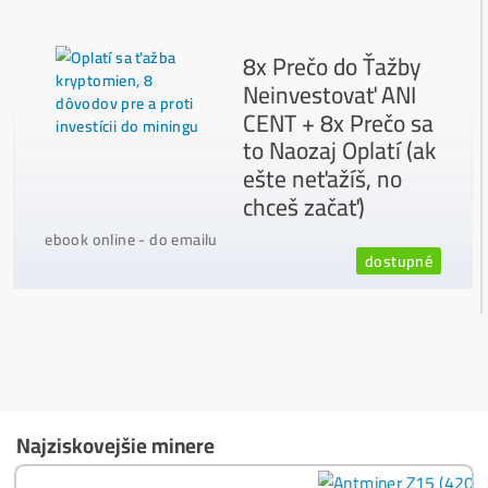
Ako to Celé Funguje?
Ako vybrať správny Miner na ťažbu?
Ktoré nekupovať a ktorý sa oplatí
najviac?
Masívny 6-8x Rast Krypta Začína?