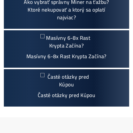
Sme jediný predajca, ktorý ti povie
NEKUPUJ TO
Individuálny prístup - podpora, pomoc s výbero
m, kalkuláciou ziskov, ktoré krypto sa oplatí, zal
oženie účtov..
Napojenie
a spustenie minerov od nás
ZADARM
O
Podrobnosti - 12x
Prečo Nakupovať u Nás - TU
Najčítanejšie