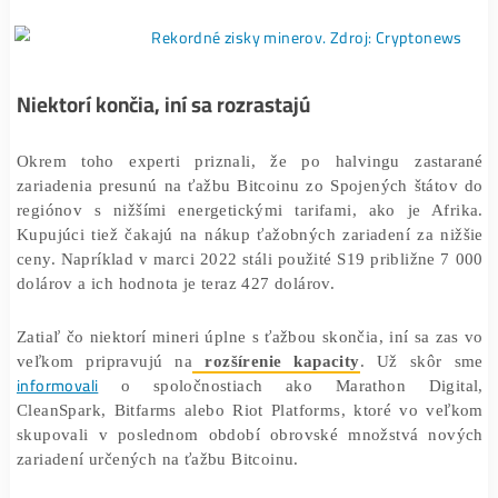
halvingu stratových. Mineri pri znížení odmeny na pol
vypnú niektoré zariadenia a
v prevádzke zostan
najefektívnejšie zariadenia
. Mnoho z nich sa do
rozhodne úplne skoncovať s ťažbou.
Niektorí končia, iní sa rozrastajú
Okrem toho experti priznali, že po halvingu zast
zariadenia presunú na ťažbu Bitcoinu zo Spojených štá
regiónov s nižšími energetickými tarifami, ako je Af
Kupujúci tiež čakajú na nákup ťažobných zariadení za 
ceny. Napríklad v marci 2022 stáli použité S19 približne
dolárov a ich hodnota je teraz 427 dolárov.