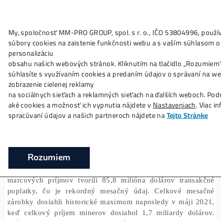
My, spoločnosť MM-PRO GROUP, spol. s r. o., IČO 5380499
Ako to
Funguje?
Oplatí sa
Ťažba?
Zisky TU
súbory cookies na zaistenie funkčnosti webu a s vaším súhla
Bitcoinoví mineri zarobili rekordné 2 mili
personalizáciu
dolárov
obsahu našich webových stránok. Kliknutím na tlačidlo „R
súhlasíte s využívaním cookies a predaním údajov o správa
❯
❯
Domov
Články
Bitcoinoví mineri zarobili rekordné 2 m
zobrazenie cielenej reklamy
dolárov
na sociálnych sieťach a reklamných sieťach na ďalších webo
aké cookies a možnosť ich vypnutia nájdete v
Nastaveniach
spracúvaní údajov a našich partneroch nájdete na
Tejto Str
03/04/2024
Marek Jendrál
Rozumiem
Zárobky minerov pozostávajú z odmien za vyťažené bl
transakčných poplatkov v sieti Bitcoinu. Z celk
marcových príjmov tvorili 85,8 milióna dolárov trans
poplatky, čo je rekordný mesačný údaj. Celkové me