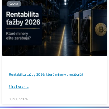
Bitcoin čelí vnútornému sporu, ktorý môže zmeniť celú
sieť ťažby
ČÍTAŤ VIAC »
05/08/2026
ČLÁNKY