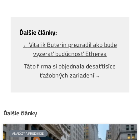
Ako sa dostať k
Lacnej Elektrine?
Ťažba vs Nákup
Krypta na Burze? Čo zarobí Viac?
Ako Vybrať
správny miner?
Alebo - pýtaj sa
Ozvi sa a naši odborníci Ti
poradia
individuálne.
Opýtaj sa Nás
Vitalik Buterin prezradil ako bude
←
vyzerať budúcnosť Etherea