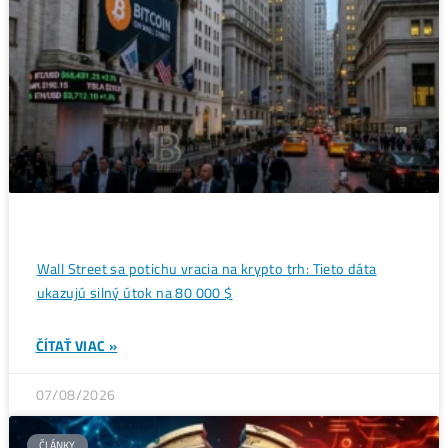
Táto firma si objednala desaťtisíce
ťažobných zariadení
→
Ďalšie články
ANALÝZY A PREDIKCIE