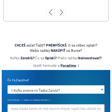
ešte neťažíš, no
chceš začať)
ebook online - do emailu
dostupné
Najziskovejšie minere
Antminer Z15 (420 Ksol/s)
0,00
€