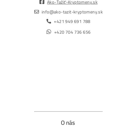
Obchod
Ochrana osobných údajov
Obchodné podmienky
Reklamačný poriadok
Reklamačný formulár
Odstúpiť od zmluvy tu
Formulár na odstúpenie od zmluvy
Spôsoby platby
Na
Splátky
Zmena dodacej adresy