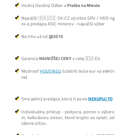
Košík
Oplatí sa Ťažiť?
ŤAŽBA vs NÁKUP krypta? Č
zarobí VIAC? (rozdiel až 300