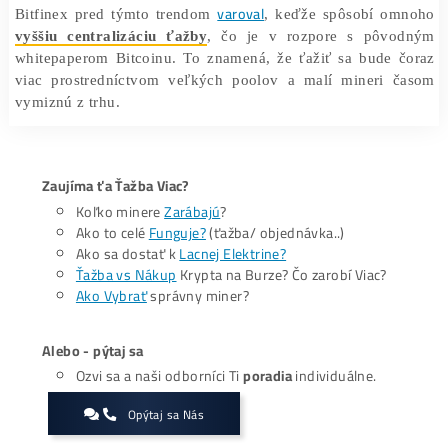
Zatiaľ čo niektorí mineri úplne s ťažbou skončia, iní sa 
veľkom pripravujú na
rozšírenie kapacity
. Už skô
informovali
o spoločnostiach ako Marathon Digi
CleanSpark, Bitfarms alebo Riot Platforms, ktoré vo v
skupovali v poslednom období obrovské množstvá n
zariadení určených na ťažbu Bitcoinu.
varoval
Bitfinex pred týmto trendom
, keďže spôsobí o
vyššiu centralizáciu ťažby
, čo je v rozpore s pôv
whitepaperom Bitcoinu. To znamená, že ťažiť sa bude 
viac prostredníctvom veľkých poolov a malí mineri 
vymiznú z trhu.
Zaujíma ťa Ťažba Viac?
Koľko minere
Zarábajú
?
Ako to celé
Funguje?
(ťažba/ objednávka..)