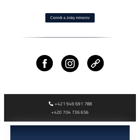
Rentabilita ťažby 2026: ktoré minery prerábajú?
ČÍTAŤ VIAC »
03/08/2026