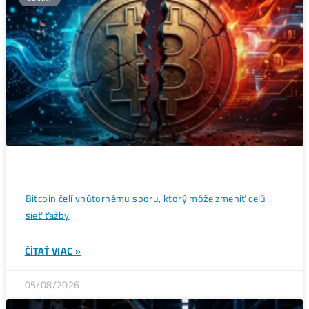
Wall Street sa potichu vracia na krypto trh: Tieto dáta
ukazujú silný útok na 80 000 $
ČÍTAŤ VIAC »
07/08/2026
ČLÁNKY