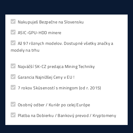
CHCEŠ
začať Ťažiť?
PREMÝŠĽAŠ
,
či sa vôbec oplatí?
Alebo radšej
NAKÚPIŤ
na Burze?
Koľko
Zarobíš?
Čo sa
Oplatí?
Prečo radšej
Neinvestova
Vyplň formulár a
Poradíme
:)
Čo ťa Zaujíma?
Zvoľ Otázku ↑↑ alebo sa Opýtaj Vlastnú ↓↓