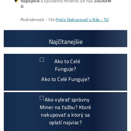
Prečo My?
možný Osobný Odber a
Platba na Mieste
Najväčší 🇸🇰🇨🇿 SK-CZ výrobca GPU / HDD rig
ov a predajca ASIC minerov - najväčší výber
Na trhu už od
@2015
Garancia
NAJNIŽŠEJ CENY
v celej 🇪🇺 EU
Možnosť
HOUSINGU
(ušetríś tisíce eur na elektri
ne)