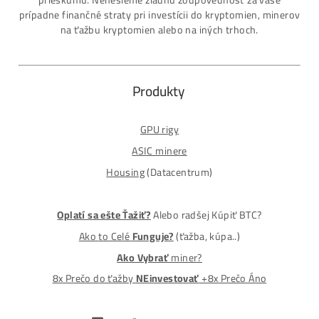
Platba na Dobierku / Bankový prevod / Kryptomeny
MM-PRO GROUP, spol. s r. o.
Malcov 139, 08606 Malcov, Slovensko
„Nekupuj BTC na burzách za plnú cenu. Získaj ho aj o -4
Lacnejšie – Ťažením.“