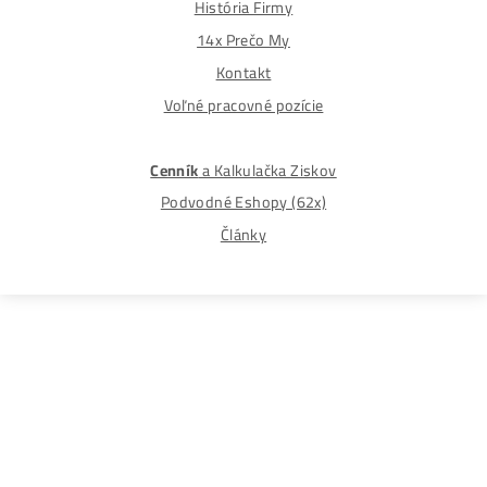
Najväčší 🇸🇰🇨🇿 Predajca Mining Techniky
©2015-2026
Disclaimer: Nie sme obchodní poradcovia. Informácie n
tomto webe sú výhradne informačného charakteru a
nepredstavujú finančné, investičné ani iné poradenstvo
Každý sa rozhoduje podľa vlastného uváženia a vlastné
prieskumu. Nenesieme žiadnu zodpovednosť za vaše
prípadne finančné straty pri investícii do kryptomien, min
na ťažbu kryptomien alebo na iných trhoch.
Produkty
GPU rigy