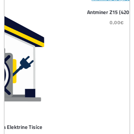
Časté otázky pred Kúpou
8x Prečo do Ťažby
Neinvestovať ANI
CENT + 8x Prečo sa
to Naozaj Oplatí (a